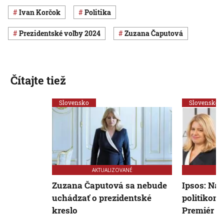
Ivan Korčok
Politika
prezidentské voľby 2024
Zuzana Čaputová
Čítajte tiež
Slovensko
Slovensko
AKTUALIZOVANÉ
Zuzana Čaputová sa nebude
Ipsos: Na
uchádzať o prezidentské
politikom 
kreslo
Premiér Ó