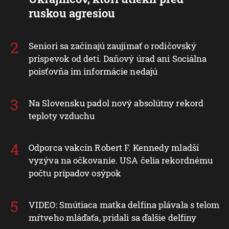
ruskou agresiou
Seniori sa začínajú zaujímať o rodičovský
príspevok od detí. Daňový úrad ani Sociálna
poisťovňa im informácie nedajú
Na Slovensku padol nový absolútny rekord
teploty vzduchu
Odporca vakcín Robert F. Kennedy mladší
vyzýva na očkovanie. USA čelia rekordnému
počtu prípadov osýpok
VIDEO: Smútiaca matka delfína plávala s telom
mŕtveho mláďaťa, pridali sa ďalšie delfíny