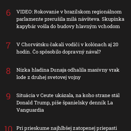
VIDEO: Rokovanie v brazílskom regionálnom
parlamente prerušila milá návšteva. Skupinka
kapybár vošla do budovy hlavným vchodom
V Chorvátsku čakali vodiči v kolónach aj 20
hodín. Čo spôsobilo dopravný nával?
Nízka hladina Dunaja odhalila masívny vrak
lode z druhej svetovej vojny
Situácia v Ceute ukázala, na koho strane stál
Donald Trump, píše španielsky denník La
Vanguardia
Pri prieskume najhlbšej zatopenej priepasti