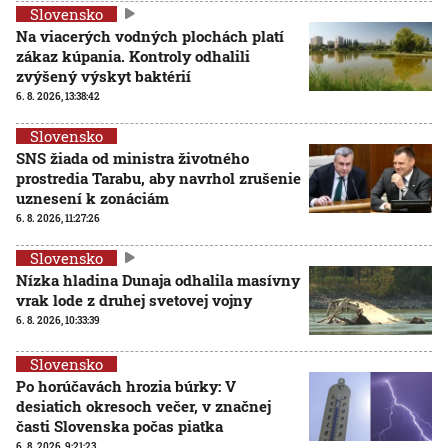
Slovensko
Na viacerých vodných plochách platí
zákaz kúpania. Kontroly odhalili
zvýšený výskyt baktérií
6. 8. 2026, 13:38:42
Slovensko
SNS žiada od ministra životného
prostredia Tarabu, aby navrhol zrušenie
uznesení k zonáciám
6. 8. 2026, 11:27:26
Slovensko
Nízka hladina Dunaja odhalila masívny
vrak lode z druhej svetovej vojny
6. 8. 2026, 10:33:39
Slovensko
Po horúčavách hrozia búrky: V
desiatich okresoch večer, v značnej
časti Slovenska počas piatka
6. 8. 2026, 9:21:23