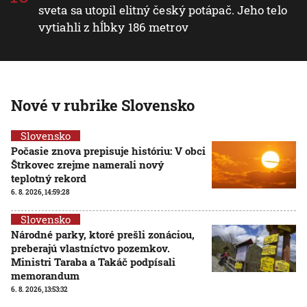
sveta sa utopil elitný český potápač. Jeho telo
vytiahli z hĺbky 186 metrov
Nové v rubrike Slovensko
Slovensko
Počasie znova prepisuje históriu: V obci
Štrkovec zrejme namerali nový
teplotný rekord
6. 8. 2026, 14:59:28
Slovensko
Národné parky, ktoré prešli zonáciou,
preberajú vlastníctvo pozemkov.
Ministri Taraba a Takáč podpísali
memorandum
6. 8. 2026, 13:53:32