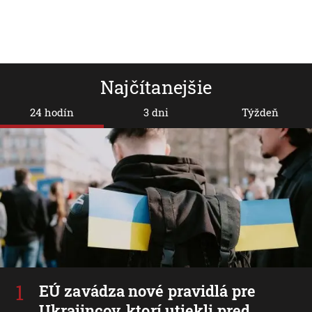
Najčítanejšie
24 hodín
3 dni
Týždeň
EÚ zavádza nové pravidlá pre
Ukrajincov, ktorí utiekli pred