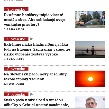
Slovensko
Extrémne horúčavy trápia viaceré
mestá a obce. Ako ochladzujú svoje
vonkajšie priestory?
6. 8. 2026, 7:00:00
Slovensko
Extrémne nízka hladina Dunaja láka
ľudí na kúpanie. Záchranári varujú, že
riziko utopenia zostáva vysoké
6. 8. 2026, 6:00:00
Slovensko
Na Slovensku padol nový absolútny
rekord teploty vzduchu
5. 8. 2026, 17:26:51
Slovensko
Susko podá v súvislosti s vraždou
učiteľky v Gelnici trestné oznámenie,