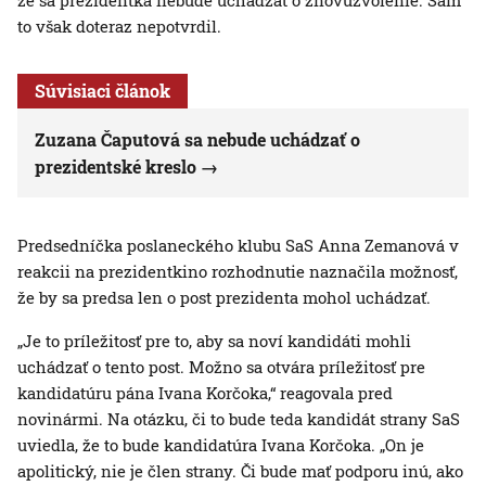
že sa prezidentka nebude uchádzať o znovuzvolenie. Sám
to však doteraz nepotvrdil.
Súvisiaci článok
Zuzana Čaputová sa nebude uchádzať o
prezidentské kreslo
Predsedníčka poslaneckého klubu SaS Anna Zemanová v
reakcii na prezidentkino rozhodnutie naznačila možnosť,
že by sa predsa len o post prezidenta mohol uchádzať.
„Je to príležitosť pre to, aby sa noví kandidáti mohli
uchádzať o tento post. Možno sa otvára príležitosť pre
kandidatúru pána Ivana Korčoka,“ reagovala pred
novinármi. Na otázku, či to bude teda kandidát strany SaS
uviedla, že to bude kandidatúra Ivana Korčoka. „On je
apolitický, nie je člen strany. Či bude mať podporu inú, ako