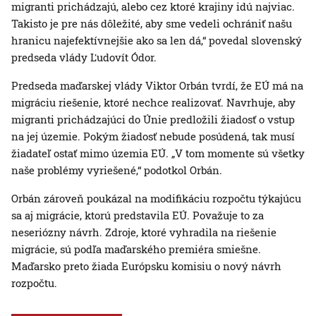
migranti prichádzajú, alebo cez ktoré krajiny idú najviac.
Takisto je pre nás dôležité, aby sme vedeli ochrániť našu
hranicu najefektívnejšie ako sa len dá,“ povedal slovenský
predseda vlády Ľudovít Ódor.
Predseda maďarskej vlády Viktor Orbán tvrdí, že EÚ má na
migráciu riešenie, ktoré nechce realizovať. Navrhuje, aby
migranti prichádzajúci do Únie predložili žiadosť o vstup
na jej územie. Pokým žiadosť nebude posúdená, tak musí
žiadateľ ostať mimo územia EÚ. „V tom momente sú všetky
naše problémy vyriešené,“ podotkol Orbán.
Orbán zároveň poukázal na modifikáciu rozpočtu týkajúcu
sa aj migrácie, ktorú predstavila EÚ. Považuje to za
neseriózny návrh. Zdroje, ktoré vyhradila na riešenie
migrácie, sú podľa maďarského premiéra smiešne.
Maďarsko preto žiada Európsku komisiu o nový návrh
rozpočtu.