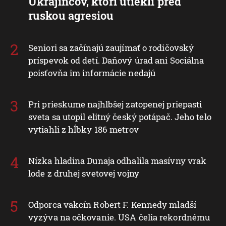
Ukrajincov, ktorí utiekli pred
ruskou agresiou
Seniori sa začínajú zaujímať o rodičovský
príspevok od detí. Daňový úrad ani Sociálna
poisťovňa im informácie nedajú
Pri prieskume najhlbšej zatopenej priepasti
sveta sa utopil elitný český potápač. Jeho telo
vytiahli z hĺbky 186 metrov
Nízka hladina Dunaja odhalila masívny vrak
lode z druhej svetovej vojny
Odporca vakcín Robert F. Kennedy mladší
vyzýva na očkovanie. USA čelia rekordnému