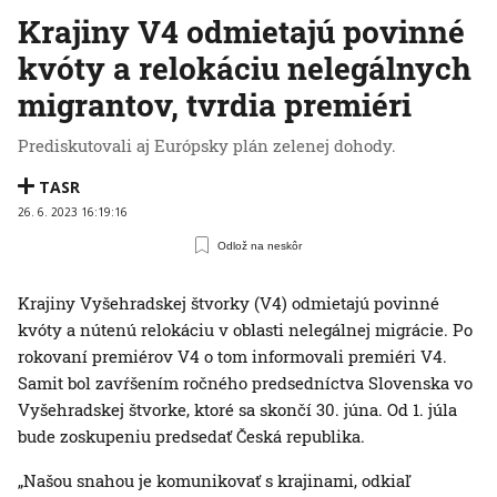
Krajiny V4 odmietajú povinné
kvóty a relokáciu nelegálnych
migrantov, tvrdia premiéri
Prediskutovali aj Európsky plán zelenej dohody.
TASR
26. 6. 2023 16:19:16
Odlož na neskôr
Krajiny Vyšehradskej štvorky (V4) odmietajú povinné
kvóty a nútenú relokáciu v oblasti nelegálnej migrácie. Po
rokovaní premiérov V4 o tom informovali premiéri V4.
Samit bol zavŕšením ročného predsedníctva Slovenska vo
Vyšehradskej štvorke, ktoré sa skončí 30. júna. Od 1. júla
bude zoskupeniu predsedať Česká republika.
„Našou snahou je komunikovať s krajinami, odkiaľ