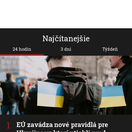
Najčítanejšie
24 hodín
3 dni
Týždeň
EÚ zavádza nové pravidlá pre