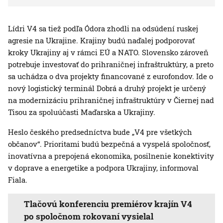
Lídri V4 sa tiež podľa Ódora zhodli na odsúdení ruskej
agresie na Ukrajine. Krajiny budú naďalej podporovať
kroky Ukrajiny aj v rámci EÚ a NATO. Slovensko zároveň
potrebuje investovať do prihraničnej infraštruktúry, a preto
sa uchádza o dva projekty financované z eurofondov. Ide o
nový logistický terminál Dobrá a druhý projekt je určený
na modernizáciu prihraničnej infraštruktúry v Čiernej nad
Tisou za spoluúčasti Maďarska a Ukrajiny.
Heslo českého predsedníctva bude „V4 pre všetkých
občanov“. Prioritami budú bezpečná a vyspelá spoločnosť,
inovatívna a prepojená ekonomika, posilnenie konektivity
v doprave a energetike a podpora Ukrajiny, informoval
Fiala.
Tlačovú konferenciu premiérov krajín V4
po spoločnom rokovaní vysielal