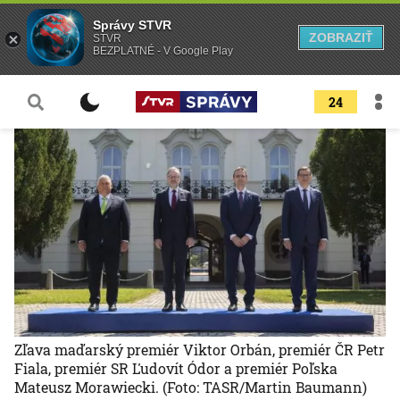
Správy STVR
ZOBRAZIŤ
STVR
BEZPLATNÉ - V Google Play
24
Zľava maďarský premiér Viktor Orbán, premiér ČR Petr
Fiala, premiér SR Ľudovít Ódor a premiér Poľska
Mateusz Morawiecki.
(Foto: TASR/Martin Baumann)