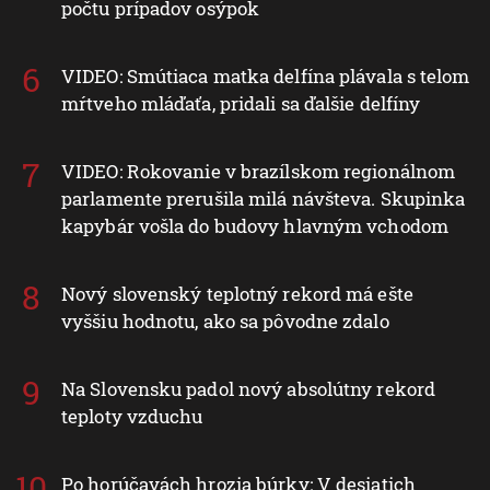
počtu prípadov osýpok
VIDEO: Smútiaca matka delfína plávala s telom
mŕtveho mláďaťa, pridali sa ďalšie delfíny
VIDEO: Rokovanie v brazílskom regionálnom
parlamente prerušila milá návšteva. Skupinka
kapybár vošla do budovy hlavným vchodom
Nový slovenský teplotný rekord má ešte
vyššiu hodnotu, ako sa pôvodne zdalo
Na Slovensku padol nový absolútny rekord
teploty vzduchu
Po horúčavách hrozia búrky: V desiatich