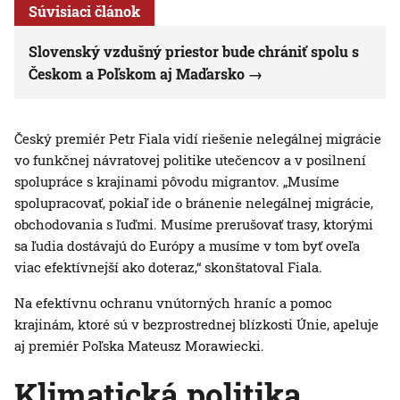
Súvisiaci článok
Slovenský vzdušný priestor bude chrániť spolu s
Českom a Poľskom aj Maďarsko
Český premiér Petr Fiala vidí riešenie nelegálnej migrácie
vo funkčnej návratovej politike utečencov a v posilnení
spolupráce s krajinami pôvodu migrantov. „Musíme
spolupracovať, pokiaľ ide o bránenie nelegálnej migrácie,
obchodovania s ľuďmi. Musíme prerušovať trasy, ktorými
sa ľudia dostávajú do Európy a musíme v tom byť oveľa
viac efektívnejší ako doteraz,“ skonštatoval Fiala.
Na efektívnu ochranu vnútorných hraníc a pomoc
krajinám, ktoré sú v bezprostrednej blízkosti Únie, apeluje
aj premiér Poľska Mateusz Morawiecki.
Klimatická politika