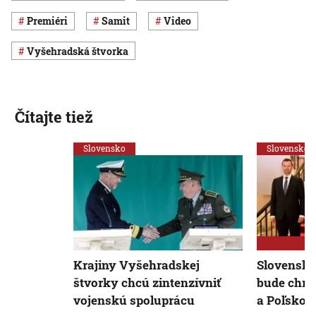
premiéri
samit
Video
Vyšehradská štvorka
Čítajte tiež
Slovensko
Slovensko
Krajiny Vyšehradskej
Slovenský
štvorky chcú zintenzívniť
bude chrá
vojenskú spoluprácu
a Poľskom