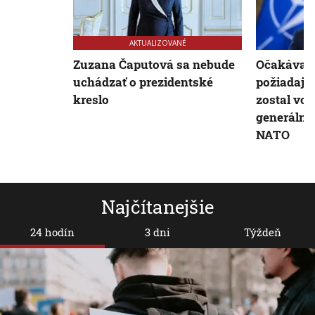
AKTUALIZOVANÉ
Zuzana Čaputová sa nebude
Očakáva s
uchádzať o prezidentské
požiadajú,
kreslo
zostal vo 
generálne
NATO
Najčítanejšie
24 hodín
3 dni
Týždeň