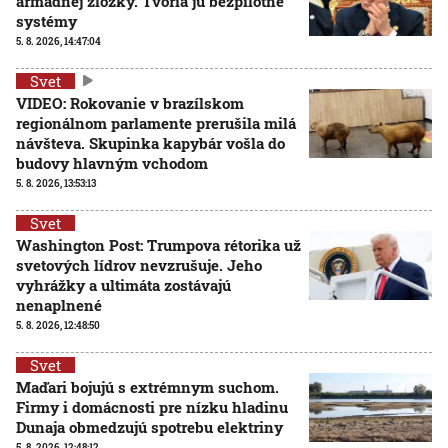
armádnej zložky. Tvoria ju bezpilotné
systémy
5. 8. 2026, 14:47:04
Svet
VIDEO: Rokovanie v brazílskom
regionálnom parlamente prerušila milá
návšteva. Skupinka kapybár vošla do
budovy hlavným vchodom
5. 8. 2026, 13:53:13
Svet
Washington Post: Trumpova rétorika už
svetových lídrov nevzrušuje. Jeho
vyhrážky a ultimáta zostávajú
nenaplnené
5. 8. 2026, 12:48:50
Svet
Maďari bojujú s extrémnym suchom.
Firmy i domácnosti pre nízku hladinu
Dunaja obmedzujú spotrebu elektriny
5. 8. 2026, 12:48:12