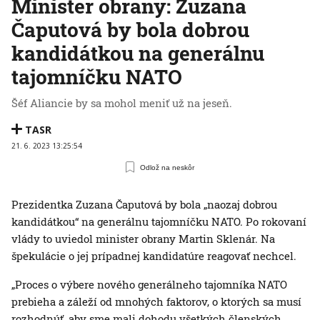
Minister obrany: Zuzana
Čaputová by bola dobrou
kandidátkou na generálnu
tajomníčku NATO
Šéf Aliancie by sa mohol meniť už na jeseň.
TASR
21. 6. 2023 13:25:54
Odlož na neskôr
Prezidentka Zuzana Čaputová by bola „naozaj dobrou
kandidátkou“ na generálnu tajomníčku NATO. Po rokovaní
vlády to uviedol minister obrany Martin Sklenár. Na
špekulácie o jej prípadnej kandidatúre reagovať nechcel.
„Proces o výbere nového generálneho tajomníka NATO
prebieha a záleží od mnohých faktorov, o ktorých sa musí
rozhodnúť, aby sme mali dohodu všetkých členských