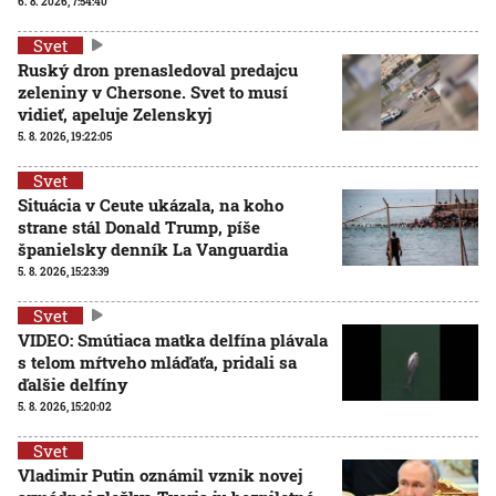
6. 8. 2026, 7:54:40
Svet
Ruský dron prenasledoval predajcu
zeleniny v Chersone. Svet to musí
vidieť, apeluje Zelenskyj
5. 8. 2026, 19:22:05
Svet
Situácia v Ceute ukázala, na koho
strane stál Donald Trump, píše
španielsky denník La Vanguardia
5. 8. 2026, 15:23:39
Svet
VIDEO: Smútiaca matka delfína plávala
s telom mŕtveho mláďaťa, pridali sa
ďalšie delfíny
5. 8. 2026, 15:20:02
Svet
Vladimir Putin oznámil vznik novej