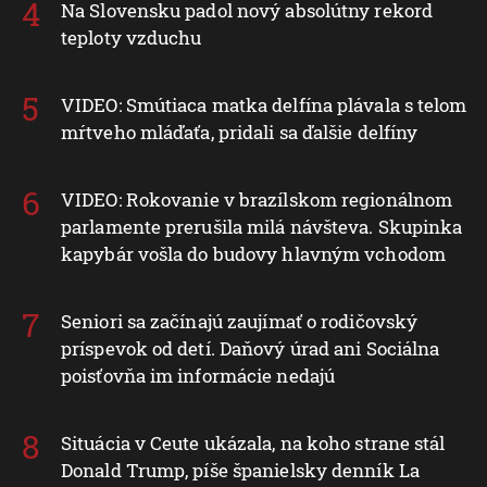
Na Slovensku padol nový absolútny rekord
teploty vzduchu
VIDEO: Smútiaca matka delfína plávala s telom
mŕtveho mláďaťa, pridali sa ďalšie delfíny
VIDEO: Rokovanie v brazílskom regionálnom
parlamente prerušila milá návšteva. Skupinka
kapybár vošla do budovy hlavným vchodom
Seniori sa začínajú zaujímať o rodičovský
príspevok od detí. Daňový úrad ani Sociálna
poisťovňa im informácie nedajú
Situácia v Ceute ukázala, na koho strane stál
Donald Trump, píše španielsky denník La