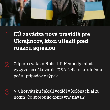
EÚ zavádza nové pravidlá pre
Ukrajincov, ktorí utiekli pred
ruskou agresiou
Odporca vakcín Robert F. Kennedy mladší
vyzýva na očkovanie. USA čelia rekordnému
počtu prípadov osýpok
V Chorvátsku čakali vodiči v kolónach aj 20
hodín. Čo spôsobilo dopravný nával?