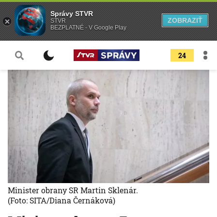
Správy STVR
ZOBRAZIŤ
STVR
BEZPLATNÉ - V Google Play
24
Minister obrany SR Martin Sklenár.
(Foto: SITA/Diana Černáková)