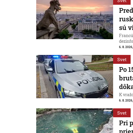
Svet
Pred
rus
sú v
Francú
dezinfo
6. 8. 2026,
Svet
Po 1
brut
dôk
K vraž
6. 8. 2026,
Svet
Pri 
prie