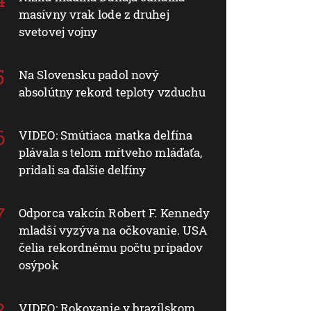
masívny vrak lode z druhej
svetovej vojny
Na Slovensku padol nový
absolútny rekord teploty vzduchu
VIDEO: Smútiaca matka delfína
plávala s telom mŕtveho mláďaťa,
pridali sa ďalšie delfíny
Odporca vakcín Robert F. Kennedy
mladší vyzýva na očkovanie. USA
čelia rekordnému počtu prípadov
osýpok
VIDEO: Rokovanie v brazílskom