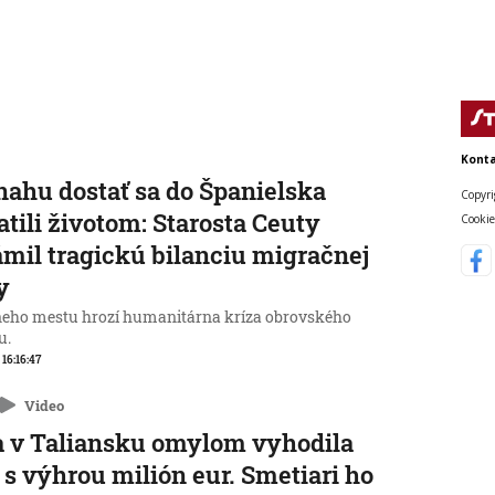
Konta
nahu dostať sa do Španielska
Copyri
atili životom: Starosta Ceuty
Cookie
mil tragickú bilanciu migračnej
y
neho mestu hrozí humanitárna kríza obrovského
u.
 16:16:47
Video
 v Taliansku omylom vyhodila
 s výhrou milión eur. Smetiari ho