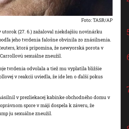
Foto: TASR/AP
utorok (27. 6.) zažaloval niekdajšiu novinárku
odľa jeho tvrdenia falošne obvinila zo znásilnenia.
 Reuters, ktorá pripomína, že newyorská porota v
Carrollovú sexuálne zneužil.
je tvrdenia odvolala a tiež mu vyplatila bližšie
ovej v reakcii uviedla, že ide len o ďalší pokus
znásilnil v prezliekacej kabínke obchodného domu v
oprávnom spore v máji dospela k záveru, že
ump ju sexuálne zneužil.