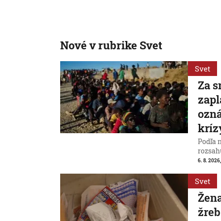
Nové v rubrike Svet
Svet
Za s
zapl
ozná
kríz
Podľa 
rozsah
6. 8. 2026,
Svet
Žena
žreb