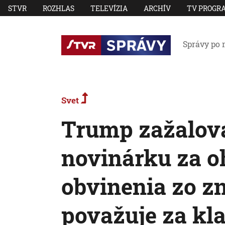
STVR
ROZHLAS
TELEVÍZIA
ARCHÍV
TV PROGR
Správy po 
Svet
Trump zažalov
novinárku za o
obvinenia zo z
považuje za kl