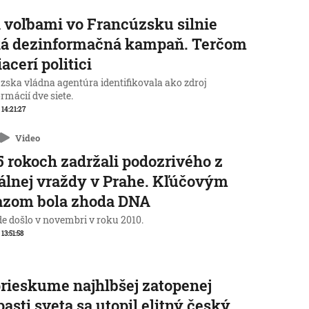
 voľbami vo Francúzsku silnie
ká dezinformačná kampaň. Terčom
iacerí politici
zska vládna agentúra identifikovala ako zdroj
rmácií dve siete.
 14:21:27
Video
5 rokoch zadržali podozrivého z
álnej vraždy v Prahe. Kľúčovým
azom bola zhoda DNA
de došlo v novembri v roku 2010.
 13:51:58
prieskume najhlbšej zatopenej
pasti sveta sa utopil elitný český