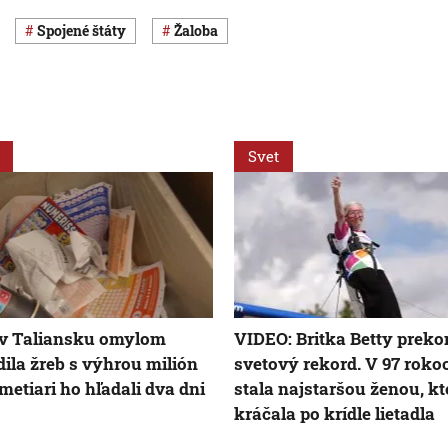
Spojené štáty
žaloba
Svet
 v Taliansku omylom
VIDEO: Britka Betty preko
ila žreb s výhrou milión
svetový rekord. V 97 roko
Smetiari ho hľadali dva dni
stala najstaršou ženou, kt
kráčala po krídle lietadla