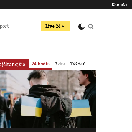
Kontakt
port
Live 24
24 hodín
3 dni
Týždeň
ajčítanejšie