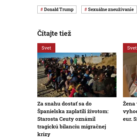
Donald Trump
sexuálne zneužívanie
Čítajte tiež
Svet
Svet
Za snahu dostať sa do
Žena
Španielska zaplatili životom:
vyhod
Starosta Ceuty oznámil
eur. 
tragickú bilanciu migračnej
krízy