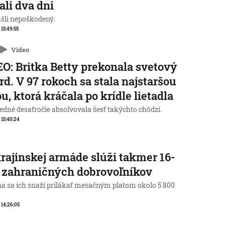
ali dva dni
ašli nepoškodený.
 15:49:55
Video
O: Britka Betty prekonala svetový
rd. V 97 rokoch sa stala najstaršou
u, ktorá kráčala po krídle lietadla
edné desaťročie absolvovala šesť takýchto chôdzí.
, 15:40:24
rajinskej armáde slúži takmer 16-
c zahraničných dobrovoľníkov
na sa ich snaží prilákať mesačným platom okolo 5 800
, 14:26:05