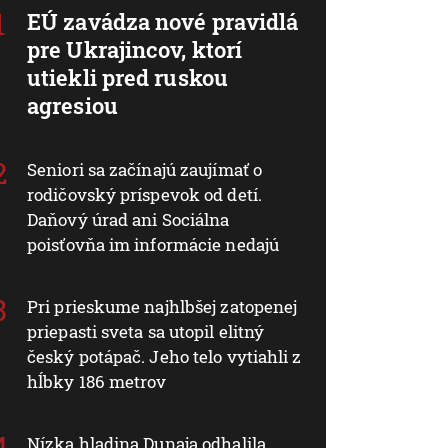
EÚ zavádza nové pravidlá
pre Ukrajincov, ktorí
utiekli pred ruskou
agresiou
Seniori sa začínajú zaujímať o
rodičovský príspevok od detí.
Daňový úrad ani Sociálna
poisťovňa im informácie nedajú
Pri prieskume najhlbšej zatopenej
priepasti sveta sa utopil elitný
český potápač. Jeho telo vytiahli z
hĺbky 186 metrov
Nízka hladina Dunaja odhalila