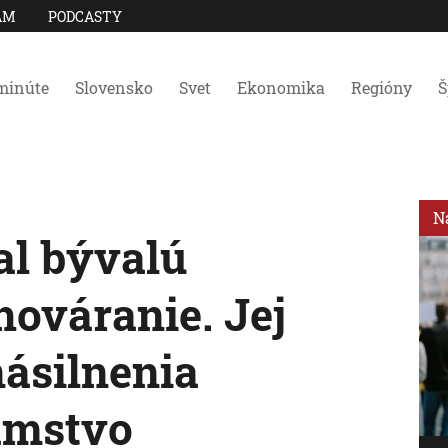
AM
PODCASTY
minúte
Slovensko
Svet
Ekonomika
Regióny
Š
N
al bývalú
hováranie. Jej
násilnenia
amstvo