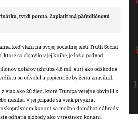
nárku, tvrdí porota. Zaplatiť má päťmiliónovú
nia, keď vlani na svojej sociálnej sieti Truth Social
 ktoré sa objavilo v jej knihe, je lož a podvod.
iliónov dolárov (zhruba 4,6 mil. eur) ako odškodné
rdiktu sa odvolal a popiera, že by ženu znásilnil.
z viac ako 20 žien, ktoré Trumpa verejne obvinili z
o násilia. V jej prípade sa však prvýkrát
bčianskoprávnom konaní sa možno domáhať náhrady
este odňatia slobody ako v trestnom konaní.