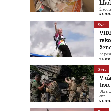
hľad
Žreb n
6. 8. 2026,
Svet
VIDE
reko
ženo
Za posl
6. 8. 2026
Svet
V uk
tisí
Ukraji
eur.
6. 8. 2026