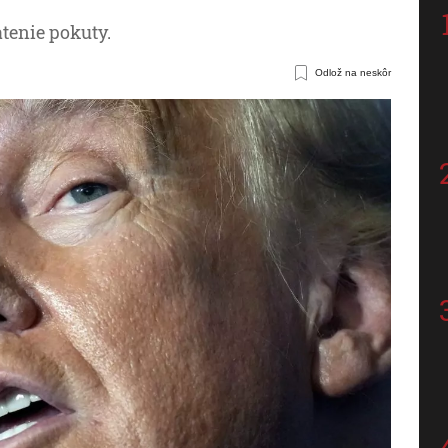
atenie pokuty.
Odlož na neskôr