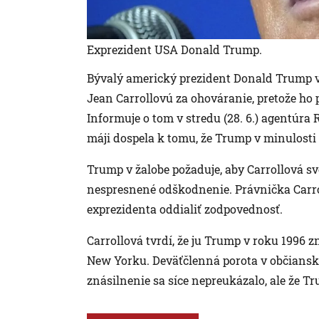
Exprezident USA Donald Trump.
Bývalý americký prezident Donald Trump v 
Jean Carrollovú za ohováranie, pretože ho p
Informuje o tom v stredu (28. 6.) agentúra
máji dospela k tomu, že Trump v minulosti 
Trump v žalobe požaduje, aby Carrollová svo
nespresnené odškodnenie. Právnička Carroll
exprezidenta oddialiť zodpovednosť.
Carrollová tvrdí, že ju Trump v roku 1996 
New Yorku. Deväťčlenná porota v občiansk
znásilnenie sa síce nepreukázalo, ale že Tr