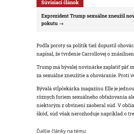
Súvisiaci článok
Exprezident Trump sexuálne zneužil novi
pokutu
Podľa poroty sa politik tiež dopustil ohovára
napísal, že tvrdenie Carrollovej o znásilnení,
Trump má bývalej novinárke zaplatiť päť m
za sexuálne zneužitie a ohováranie. Proti ve
Bývalá stĺpčekárka magazínu Elle je jednou 
rôznych foriem sexuálneho obťažovania aleb
niektorým z obvinení zaoberal súd. V o
škôd, súd však nerozhoduje napríklad o tr
Ďalšie články na tému: