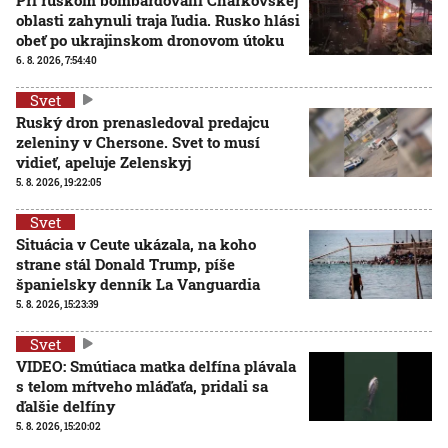
oblasti zahynuli traja ľudia. Rusko hlási
obeť po ukrajinskom dronovom útoku
6. 8. 2026, 7:54:40
Svet
Ruský dron prenasledoval predajcu
zeleniny v Chersone. Svet to musí
vidieť, apeluje Zelenskyj
5. 8. 2026, 19:22:05
Svet
Situácia v Ceute ukázala, na koho
strane stál Donald Trump, píše
španielsky denník La Vanguardia
5. 8. 2026, 15:23:39
Svet
VIDEO: Smútiaca matka delfína plávala
s telom mŕtveho mláďaťa, pridali sa
ďalšie delfíny
5. 8. 2026, 15:20:02