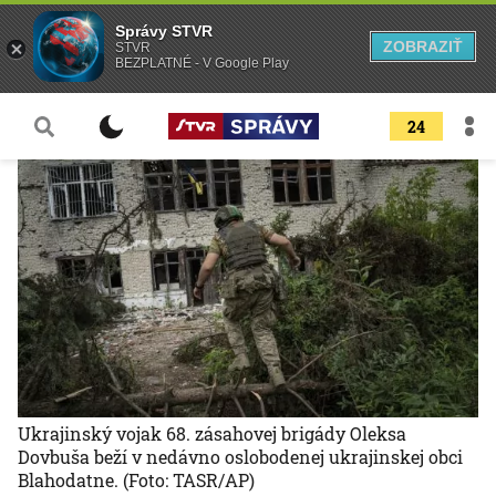
Správy STVR
ZOBRAZIŤ
STVR
BEZPLATNÉ - V Google Play
24
Ukrajinský vojak 68. zásahovej brigády Oleksa
Dovbuša beží v nedávno oslobodenej ukrajinskej obci
Blahodatne.
(Foto: TASR/AP)