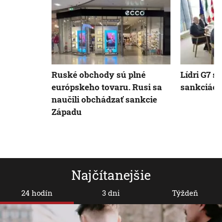
Ruské obchody sú plné
Lídri G7 s
európskeho tovaru. Rusi sa
sankciách
naučili obchádzať sankcie
Západu
Najčítanejšie
24 hodín
3 dni
Týždeň