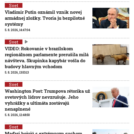
Svet
Vladimir Putin oznámil vznik novej
armádnej zložky. Tvoria ju bezpilotné
systémy
5. 8. 2026, 14:47:04
Svet
VIDEO: Rokovanie v brazílskom
regionálnom parlamente prerušila milá
návšteva. Skupinka kapybár vošla do
budovy hlavným vchodom
5. 8. 2026, 13:53:13
Svet
Washington Post: Trumpova rétorika už
svetových lídrov nevzrušuje. Jeho
vyhrážky a ultimáta zostávajú
nenaplnené
5. 8. 2026, 12:48:50
Svet
Maďari bojujú s extrémnym suchom.