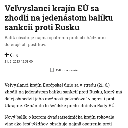
Veľvyslanci krajín EÚ sa
zhodli na jedenástom balíku
sankcií proti Rusku
Balík obsahuje najmä opatrenia proti obchádzaniu
doterajších postihov.
ČTK
21. 6. 2023 15:39:00
Odlož na neskôr
Veľvyslanci krajín Európskej únie sa v stredu (21. 6.)
zhodli na jedenástom balíku sankcií proti Rusku, ktorý má
ďalej obmedziť jeho možnosti pokračovať v agresii proti
Ukrajine. Oznámilo to švédske predsedníctvo Rady EÚ.
Nový balík, o ktorom dvadsaťsedmička krajín rokovala
viac ako šesť týždňov, obsahuje najmä opatrenia proti