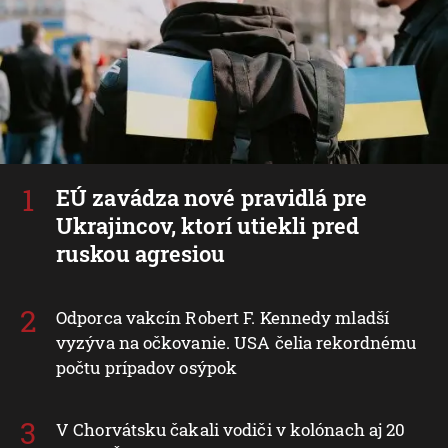
EÚ zavádza nové pravidlá pre
Ukrajincov, ktorí utiekli pred
ruskou agresiou
Odporca vakcín Robert F. Kennedy mladší
vyzýva na očkovanie. USA čelia rekordnému
počtu prípadov osýpok
V Chorvátsku čakali vodiči v kolónach aj 20