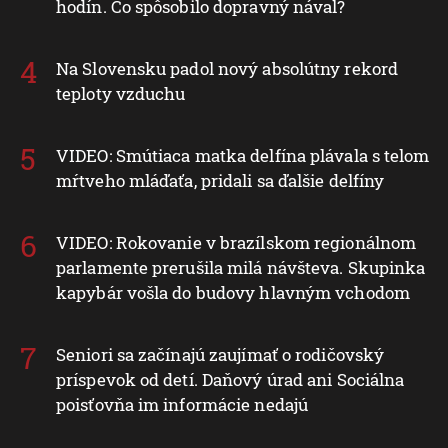
hodín. Čo spôsobilo dopravný nával?
Na Slovensku padol nový absolútny rekord
teploty vzduchu
VIDEO: Smútiaca matka delfína plávala s telom
mŕtveho mláďaťa, pridali sa ďalšie delfíny
VIDEO: Rokovanie v brazílskom regionálnom
parlamente prerušila milá návšteva. Skupinka
kapybár vošla do budovy hlavným vchodom
Seniori sa začínajú zaujímať o rodičovský
príspevok od detí. Daňový úrad ani Sociálna
poisťovňa im informácie nedajú