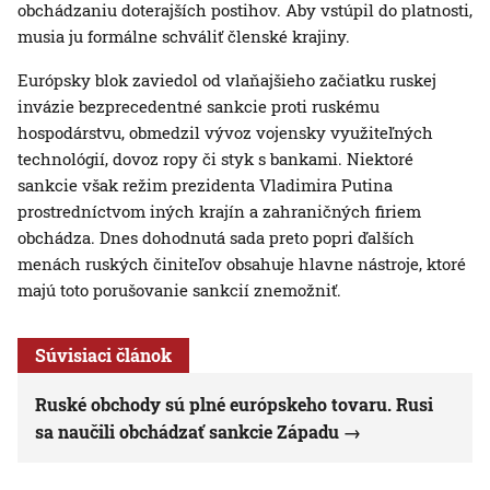
obchádzaniu doterajších postihov. Aby vstúpil do platnosti,
musia ju formálne schváliť členské krajiny.
Európsky blok zaviedol od vlaňajšieho začiatku ruskej
invázie bezprecedentné sankcie proti ruskému
hospodárstvu, obmedzil vývoz vojensky využiteľných
technológií, dovoz ropy či styk s bankami. Niektoré
sankcie však režim prezidenta Vladimira Putina
prostredníctvom iných krajín a zahraničných firiem
obchádza. Dnes dohodnutá sada preto popri ďalších
menách ruských činiteľov obsahuje hlavne nástroje, ktoré
majú toto porušovanie sankcií znemožniť.
Súvisiaci článok
Ruské obchody sú plné európskeho tovaru. Rusi
sa naučili obchádzať sankcie Západu