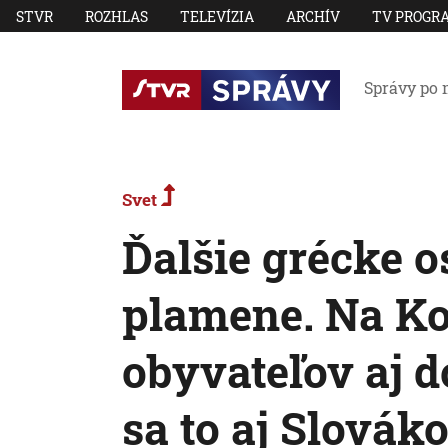
STVR
ROZHLAS
TELEVÍZIA
ARCHÍV
TV PROGR
Správy po 
Svet
Ďalšie grécke o
plamene. Na Ko
obyvateľov aj 
sa to aj Slovák