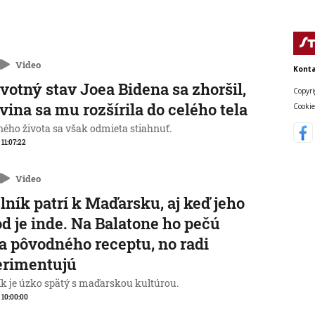
Video
Konta
votný stav Joea Bidena sa zhoršil,
Copyri
vina sa mu rozšírila do celého tela
Cookie
ného života sa však odmieta stiahnuť.
 11:07:22
Video
lník patrí k Maďarsku, aj keď jeho
d je inde. Na Balatone ho pečú
a pôvodného receptu, no radi
erimentujú
ík je úzko spätý s maďarskou kultúrou.
, 10:00:00