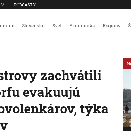
AM
PODCASTY
minúte
Slovensko
Svet
Ekonomika
Regióny
Š
N
strovy zachvátili
rfu evakuujú
dovolenkárov, týka
ov