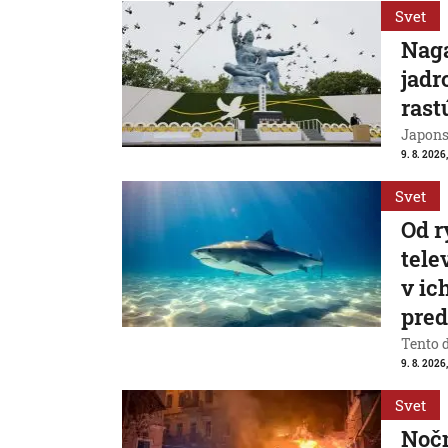
Svet
Naga
jadr
rast
Japons
9. 8. 2026
Svet
Od r
tele
v ic
pre
Tento 
9. 8. 2026
Svet
Nočn