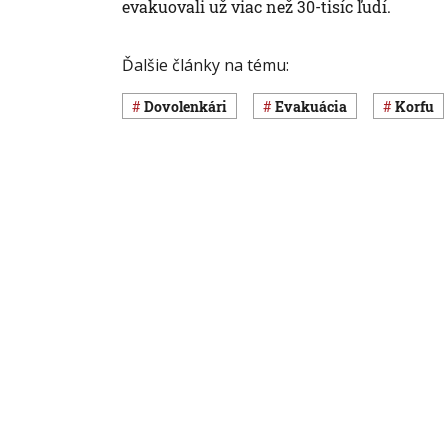
evakuovali už viac než 30-tisíc ľudí.
Ďalšie články na tému:
dovolenkári
evakuácia
Korfu