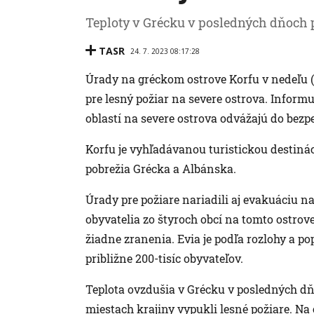
Teploty v Grécku v posledných dňoch p
TASR
24. 7. 2023 08:17:28
Úrady na gréckom ostrove Korfu v nedeľu (2
pre lesný požiar na severe ostrova. Inform
oblastí na severe ostrova odvážajú do bezp
Korfu je vyhľadávanou turistickou destin
pobrežia Grécka a Albánska.
Úrady pre požiare nariadili aj evakuáciu na
obyvatelia zo štyroch obcí na tomto ostrove.
žiadne zranenia. Evia je podľa rozlohy a po
približne 200-tisíc obyvateľov.
Teplota ovzdušia v Grécku v posledných dň
miestach krajiny vypukli lesné požiare. N