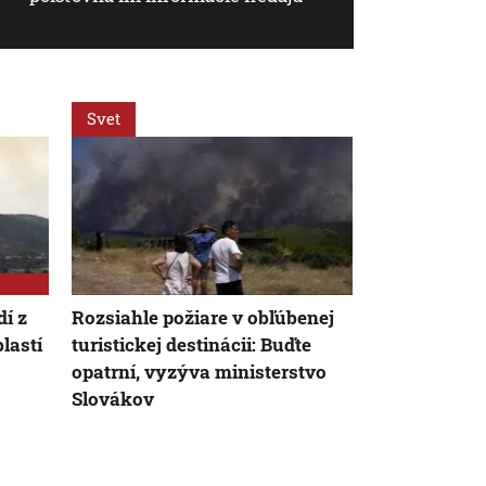
Svet
Svet
í z
Rozsiahle požiare v obľúbenej
Zdravotný s
lastí
turistickej destinácii: Buďte
zhoršil, rak
opatrní, vyzýva ministerstvo
rozšírila do 
Slovákov