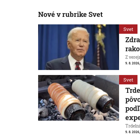
Nové v rubrike Svet
Svet
Zdra
rako
Z verej
9. 8. 2026,
Svet
Trde
pôvo
podľ
exp
Trdeln
9. 8. 2026