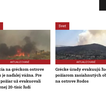
Svet
AKTUALIZOVANÉ
AKTUALIZOVANÉ
cia na gréckom ostrove
Grécke úrady evakuujú ľud
 je naďalej vážna. Pre
požiarom zasiahnutých ob
 požiar už evakuovali
na ostrove Rodos
nej 20-tisíc ľudí