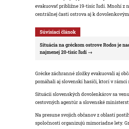
evakuovať približne 19-tisíc ľudí. Mnohí z n
centrálnej časti ostrova aj k dovolenkovým
Súvisiaci článok
Situácia na gréckom ostrove Rodos je naď
najmenej 20-tisíc ľudí
Grécke záchranné zložky evakuovali aj obč
pomáhali aj slovenskí hasiči, ktorí v rám
Situácii slovenských dovolenkárov sa venuj
cestovných agentúr a slovenské ministerst
Na presune svojich občanov z oblastí postih
spoločnosti organizujú mimoriadne lety. Gr