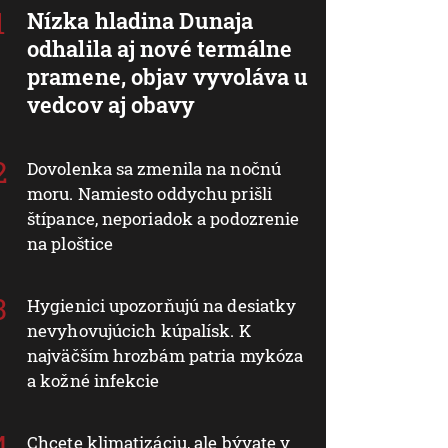
Nízka hladina Dunaja
odhalila aj nové termálne
pramene, objav vyvoláva u
vedcov aj obavy
Dovolenka sa zmenila na nočnú
moru. Namiesto oddychu prišli
štípance, neporiadok a podozrenie
na ploštice
Hygienici upozorňujú na desiatky
nevyhovujúcich kúpalísk. K
najväčším hrozbám patria mykóza
a kožné infekcie
Chcete klimatizáciu, ale bývate v