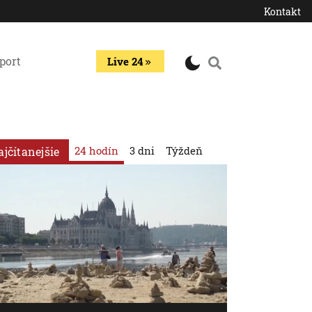
Kontakt
port
Live 24
24 hodín
3 dni
Týždeň
ajčítanejšie