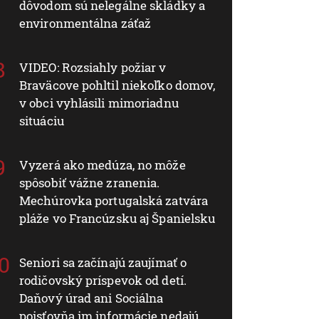
dôvodom sú nelegálne skládky a
environmentálna záťaž
VIDEO: Rozsiahly požiar v
Braväcove pohltil niekoľko domov,
v obci vyhlásili mimoriadnu
situáciu
Vyzerá ako medúza, no môže
spôsobiť vážne zranenia.
Mechúrovka portugalská zatvára
pláže vo Francúzsku aj Španielsku
Seniori sa začínajú zaujímať o
rodičovský príspevok od detí.
Daňový úrad ani Sociálna
poisťovňa im informácie nedajú