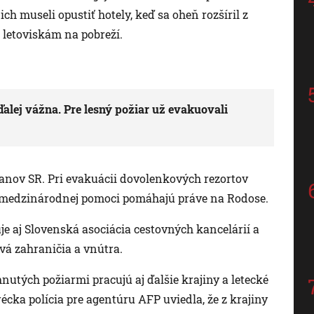
ich museli opustiť hotely, keď sa oheň rozšíril z
 letoviskám na pobreží.
alej vážna. Pre lesný požiar už evakuovali
anov SR. Pri evakuácii dovolenkových rezortov
ci medzinárodnej pomoci pomáhajú práve na Rodose.
e aj Slovenská asociácia cestovných kancelárií a
vá zahraničia a vnútra.
nutých požiarmi pracujú aj ďalšie krajiny a letecké
écka polícia pre agentúru AFP uviedla, že z krajiny