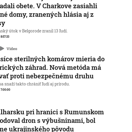
adali obete. V Charkove zasiahli
né domy, zranených hlásia aj z
sy
ský útok v Belgorode zranil 13 ľudí.
 8:57:33
Video
isíce sterilných komárov mieria do
rických záhrad. Nová metóda má
vať proti nebezpečnému druhu
a snaží takto chrániť ľudí aj prírodu.
, 7:00:00
lharsku pri hranici s Rumunskom
odoval dron s výbušninami, bol
me ukrajinského pôvodu