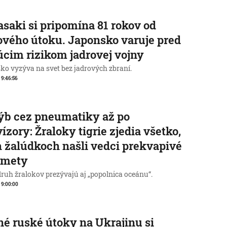
saki si pripomína 81 rokov od
ového útoku. Japonsko varuje pred
úcim rizikom jadrovej vojny
ko vyzýva na svet bez jadrových zbraní.
, 9:46:56
ýb cez pneumatiky až po
vízory: Žraloky tigrie zjedia všetko,
h žalúdkoch našli vedci prekvapivé
dmety
druh žralokov prezývajú aj „popolnica oceánu“.
, 9:00:00
é ruské útoky na Ukrajinu si