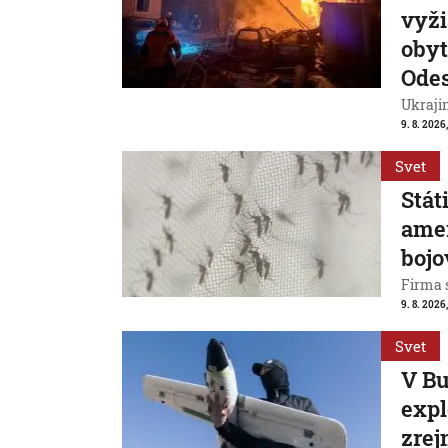
vyži
obyt
Ode
Ukrajin
9. 8. 2026,
Svet
Stát
ame
bojo
Firma s
9. 8. 2026
Svet
V Bu
expl
zrej