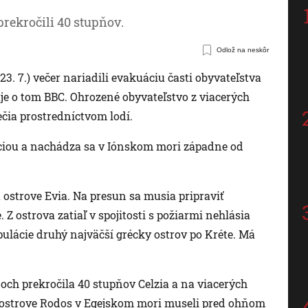
rekročili 40 stupňov.
Odlož na neskôr
3. 7.) večer nariadili evakuáciu časti obyvateľstva
uje o tom BBC. Ohrozené obyvateľstvo z viacerých
ečia prostredníctvom lodí.
áciou a nachádza sa v Iónskom mori západne od
 ostrove Evia. Na presun sa musia pripraviť
 Z ostrova zatiaľ v spojitosti s požiarmi nehlásia
pulácie druhý najväčší grécky ostrov po Kréte. Má
och prekročila 40 stupňov Celzia a na viacerých
a ostrove Rodos v Egejskom mori museli pred ohňom