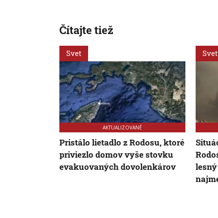
Čítajte tiež
Svet
Svet
AKTUALIZOVANÉ
Pristálo lietadlo z Rodosu, ktoré
Situá
priviezlo domov vyše stovku
Rodos
evakuovaných dovolenkárov
lesný
najme