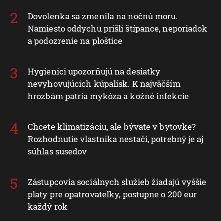
Dovolenka sa zmenila na nočnú moru.
Namiesto oddychu prišli štípance, neporiadok
a podozrenie na ploštice
Hygienici upozorňujú na desiatky
nevyhovujúcich kúpalísk. K najväčším
hrozbám patria mykóza a kožné infekcie
Chcete klimatizáciu, ale bývate v bytovke?
Rozhodnutie vlastníka nestačí, potrebný je aj
súhlas susedov
Zástupcovia sociálnych služieb žiadajú vyššie
platy pre opatrovateľky, postupne o 200 eur
každý rok