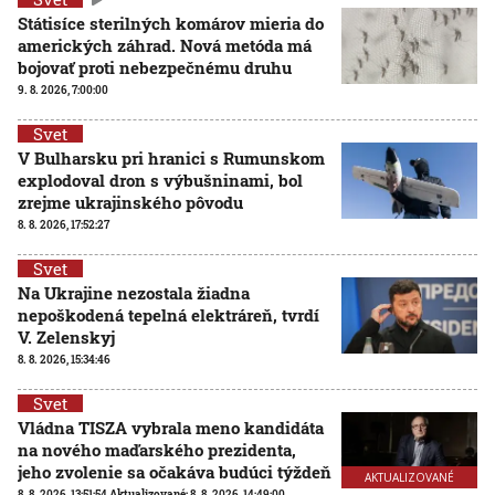
Státisíce sterilných komárov mieria do
amerických záhrad. Nová metóda má
bojovať proti nebezpečnému druhu
9. 8. 2026, 7:00:00
Svet
V Bulharsku pri hranici s Rumunskom
explodoval dron s výbušninami, bol
zrejme ukrajinského pôvodu
8. 8. 2026, 17:52:27
Svet
Na Ukrajine nezostala žiadna
nepoškodená tepelná elektráreň, tvrdí
V. Zelenskyj
8. 8. 2026, 15:34:46
Svet
Vládna TISZA vybrala meno kandidáta
na nového maďarského prezidenta,
jeho zvolenie sa očakáva budúci týždeň
AKTUALIZOVANÉ
8. 8. 2026, 13:51:54
Aktualizované:
8. 8. 2026, 14:49:00