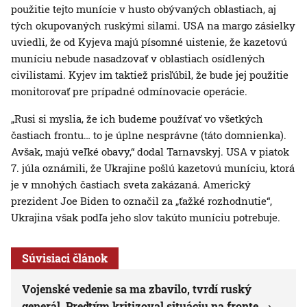
použitie tejto munície v husto obývaných oblastiach, aj
tých okupovaných ruskými silami. USA na margo zásielky
uviedli, že od Kyjeva majú písomné uistenie, že kazetovú
muníciu nebude nasadzovať v oblastiach osídlených
civilistami. Kyjev im taktiež prisľúbil, že bude jej použitie
monitorovať pre prípadné odmínovacie operácie.
„Rusi si myslia, že ich budeme používať vo všetkých
častiach frontu… to je úplne nesprávne (táto domnienka).
Avšak, majú veľké obavy,“ dodal Tarnavskyj. USA v piatok
7. júla oznámili, že Ukrajine pošlú kazetovú muníciu, ktorá
je v mnohých častiach sveta zakázaná. Americký
prezident Joe Biden to označil za „ťažké rozhodnutie“,
Ukrajina však podľa jeho slov takúto muníciu potrebuje.
Súvisiaci článok
Vojenské vedenie sa ma zbavilo, tvrdí ruský
generál. Predtým kritizoval situáciu na fronte