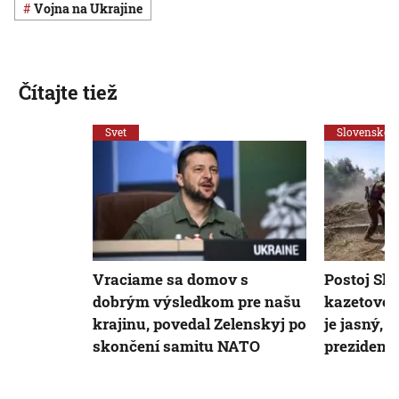
vojna na Ukrajine
Čítajte tiež
Svet
Slovensko
Vraciame sa domov s
Postoj Sl
dobrým výsledkom pre našu
kazetovej
krajinu, povedal Zelenskyj po
je jasný, 
skončení samitu NATO
prezident