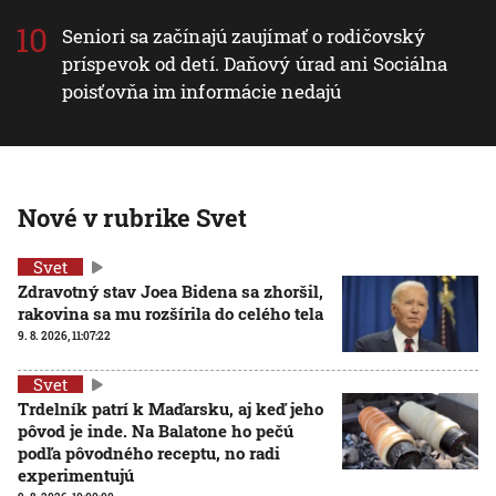
Seniori sa začínajú zaujímať o rodičovský
príspevok od detí. Daňový úrad ani Sociálna
poisťovňa im informácie nedajú
Nové v rubrike Svet
Svet
Zdravotný stav Joea Bidena sa zhoršil,
rakovina sa mu rozšírila do celého tela
9. 8. 2026, 11:07:22
Svet
Trdelník patrí k Maďarsku, aj keď jeho
pôvod je inde. Na Balatone ho pečú
podľa pôvodného receptu, no radi
experimentujú