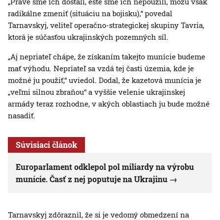
„Práve sme ich dostali, ešte sme ich nepoužili, môžu však
radikálne zmeniť (situáciu na bojisku),“ povedal
Tarnavskyj, veliteľ operačno-strategickej skupiny Tavria,
ktorá je súčasťou ukrajinských pozemných síl.
„Aj nepriateľ chápe, že získaním takejto munície budeme
mať výhodu. Nepriateľ sa vzdá tej časti územia, kde je
možné ju použiť,“ uviedol. Dodal, že kazetová munícia je
„veľmi silnou zbraňou“ a vyššie velenie ukrajinskej
armády teraz rozhodne, v akých oblastiach ju bude možné
nasadiť.
Súvisiaci článok
Europarlament odklepol pol miliardy na výrobu
munície. Časť z nej poputuje na Ukrajinu
Tarnavskyj zdôraznil, že si je vedomý obmedzení na