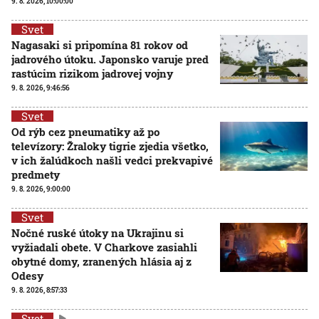
9. 8. 2026, 10:00:00
Svet
Nagasaki si pripomína 81 rokov od
jadrového útoku. Japonsko varuje pred
rastúcim rizikom jadrovej vojny
9. 8. 2026, 9:46:56
Svet
Od rýb cez pneumatiky až po
televízory: Žraloky tigrie zjedia všetko,
v ich žalúdkoch našli vedci prekvapivé
predmety
9. 8. 2026, 9:00:00
Svet
Nočné ruské útoky na Ukrajinu si
vyžiadali obete. V Charkove zasiahli
obytné domy, zranených hlásia aj z
Odesy
9. 8. 2026, 8:57:33
Svet