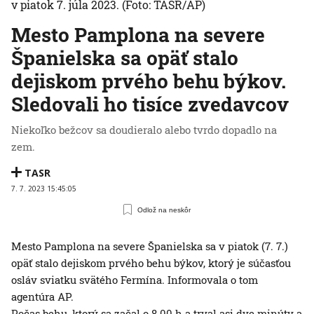
v piatok 7. júla 2023.
(Foto: TASR/AP)
Mesto Pamplona na severe
Španielska sa opäť stalo
dejiskom prvého behu býkov.
Sledovali ho tisíce zvedavcov
Niekoľko bežcov sa doudieralo alebo tvrdo dopadlo na
zem.
TASR
7. 7. 2023 15:45:05
Odlož na neskôr
Mesto Pamplona na severe Španielska sa v piatok (7. 7.)
opäť stalo dejiskom prvého behu býkov, ktorý je súčasťou
osláv sviatku svätého Fermína. Informovala o tom
agentúra AP.
Počas behu, ktorý sa začal o 8.00 h a trval asi dve minúty a