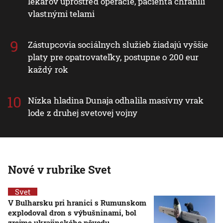
lekárov uprostred operácie, pacienta chránili
vlastnými telami
Zástupcovia sociálnych služieb žiadajú vyššie
platy pre opatrovateľky, postupne o 200 eur
každý rok
Nízka hladina Dunaja odhalila masívny vrak
lode z druhej svetovej vojny
Nové v rubrike Svet
Svet
V Bulharsku pri hranici s Rumunskom
explodoval dron s výbušninami, bol
zrejme ukrajinského pôvodu