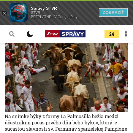
Správy STVR
ZOBRAZIŤ
STVR
BEZPLATNÉ - V Google Play
24
Na snímke býky z farmy La Palmosilla bežia medzi
účastníkmi počas prvého dňa behu býkov, ktorý je
súčasťou slávností sv. Fermínav španielskej Pamplone