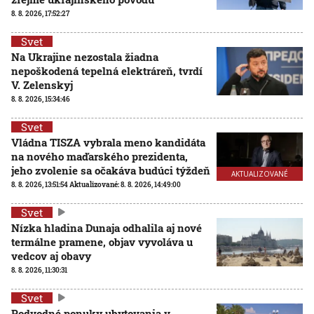
8. 8. 2026, 17:52:27
Svet
Na Ukrajine nezostala žiadna
nepoškodená tepelná elektráreň, tvrdí
V. Zelenskyj
8. 8. 2026, 15:34:46
Svet
Vládna TISZA vybrala meno kandidáta
na nového maďarského prezidenta,
jeho zvolenie sa očakáva budúci týždeň
AKTUALIZOVANÉ
8. 8. 2026, 13:51:54
Aktualizované:
8. 8. 2026, 14:49:00
Svet
Nízka hladina Dunaja odhalila aj nové
termálne pramene, objav vyvoláva u
vedcov aj obavy
8. 8. 2026, 11:30:31
Svet
Podvodné ponuky ubytovania v