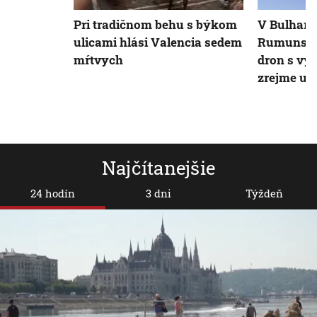
Pri tradičnom behu s býkom
V Bulharsk
ulicami hlási Valencia sedem
Rumunsko
mŕtvych
dron s vý
zrejme uk
Najčítanejšie
24 hodín
3 dni
Týždeň