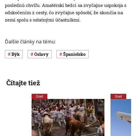
poslednú chvíľu. Amatérski bežci sa zvyčajne uspokoja s
odskočením z cesty, čo zvyčajne spôsobí, že skončia na
zemi spolu s ostatnými účastníkmi.
Ďalšie články na tému:
býk
oslavy
Španielsko
Čítajte tiež
Svet
Svet