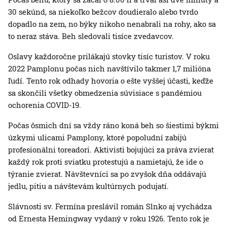
30 sekúnd, sa niekoľko bežcov doudieralo alebo tvrdo
dopadlo na zem, no býky nikoho nenabrali na rohy, ako sa
to neraz stáva. Beh sledovali tisíce zvedavcov.
Oslavy každoročne prilákajú stovky tisíc turistov. V roku
2022 Pamplonu počas nich navštívilo takmer 1,7 milióna
ľudí. Tento rok odhady hovoria o ešte vyššej účasti, keďže
sa skončili všetky obmedzenia súvisiace s pandémiou
ochorenia COVID-19.
Počas ôsmich dní sa vždy ráno koná beh so šiestimi býkmi
úzkymi ulicami Pamplony, ktoré popoludní zabijú
profesionálni toreadori. Aktivisti bojujúci za práva zvierat
každý rok proti sviatku protestujú a namietajú, že ide o
týranie zvierat. Návštevníci sa po zvyšok dňa oddávajú
jedlu, pitiu a návštevám kultúrnych podujatí.
Slávnosti sv. Fermína preslávil román Slnko aj vychádza
od Ernesta Hemingway vydaný v roku 1926. Tento rok je