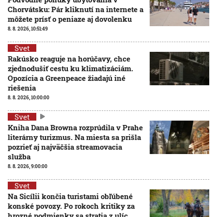
Chorvátsku: Pár kliknutí na internete a
môžete prísť o peniaze aj dovolenku
8. 8. 2026, 10:51:49
Svet
Rakúsko reaguje na horúčavy, chce
zjednodušiť cestu ku klimatizáciám.
Opozícia a Greenpeace žiadajú iné
riešenia
8. 8. 2026, 10:00:00
Svet
Kniha Dana Browna rozprúdila v Prahe
literárny turizmus. Na miesta sa prišla
pozrieť aj najväčšia streamovacia
služba
8. 8. 2026, 9:00:00
Svet
Na Sicílii končia turistami obľúbené
konské povozy. Po rokoch kritiky za
hrozné podmienky sa stratia z ulíc