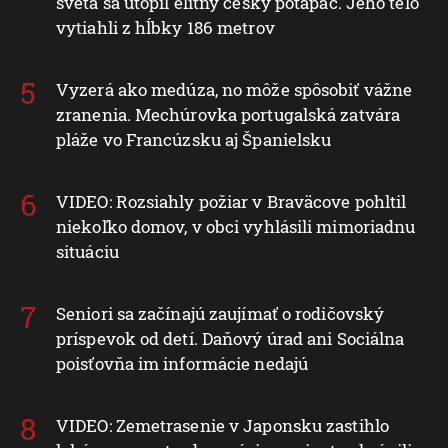
sveta sa utopil elitný český potápač. Jeho telo
vytiahli z hĺbky 186 metrov
Vyzerá ako medúza, no môže spôsobiť vážne
zranenia. Mechúrovka portugalská zatvára
pláže vo Francúzsku aj Španielsku
VIDEO: Rozsiahly požiar v Braväcove pohltil
niekoľko domov, v obci vyhlásili mimoriadnu
situáciu
Seniori sa začínajú zaujímať o rodičovský
príspevok od detí. Daňový úrad ani Sociálna
poisťovňa im informácie nedajú
VIDEO: Zemetrasenie v Japonsku zastihlo