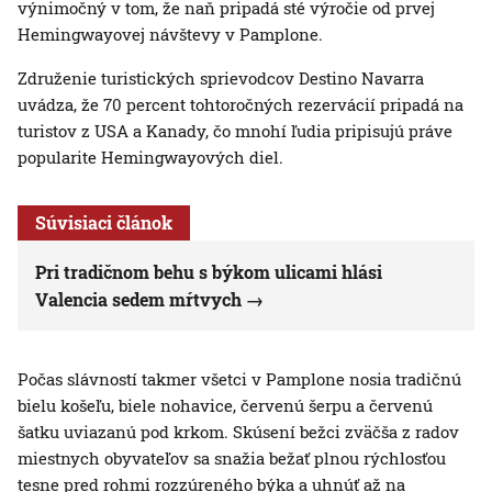
výnimočný v tom, že naň pripadá sté výročie od prvej
Hemingwayovej návštevy v Pamplone.
Združenie turistických sprievodcov Destino Navarra
uvádza, že 70 percent tohtoročných rezervácií pripadá na
turistov z USA a Kanady, čo mnohí ľudia pripisujú práve
popularite Hemingwayových diel.
Súvisiaci článok
Pri tradičnom behu s býkom ulicami hlási
Valencia sedem mŕtvych
Počas slávností takmer všetci v Pamplone nosia tradičnú
bielu košeľu, biele nohavice, červenú šerpu a červenú
šatku uviazanú pod krkom. Skúsení bežci zväčša z radov
miestnych obyvateľov sa snažia bežať plnou rýchlosťou
tesne pred rohmi rozzúreného býka a uhnúť až na