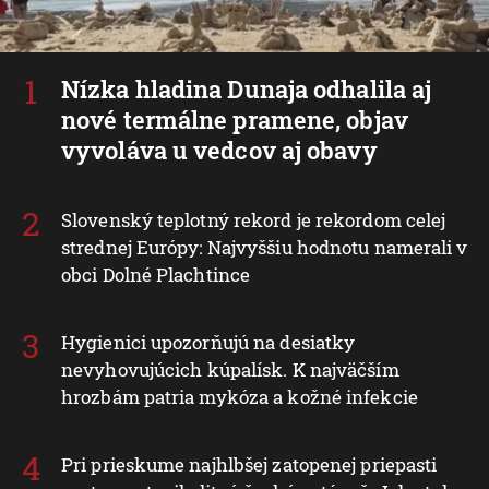
Nízka hladina Dunaja odhalila aj
nové termálne pramene, objav
vyvoláva u vedcov aj obavy
Slovenský teplotný rekord je rekordom celej
strednej Európy: Najvyššiu hodnotu namerali v
obci Dolné Plachtince
Hygienici upozorňujú na desiatky
nevyhovujúcich kúpalísk. K najväčším
hrozbám patria mykóza a kožné infekcie
Pri prieskume najhlbšej zatopenej priepasti