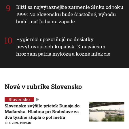
Blíži sa najvýraznejšie zatmenie Slnka od roku
1999: Na Slovensku bude čiastočné, výhodu
budú mať ľudia na západe
Hygienici upozorňujú na desiatky
nevyhovujúcich kúpalísk. K najväčším
hrozbám patria mykóza a kožné infekcie
Nové v rubrike Slovensko
Slovensko
Slovensko zvýšilo prietok Dunaja do
Maďarska. Hladina pri Bratislave za
dva týždne stúpla o pol metra
10. 8. 2026, 19:09:48