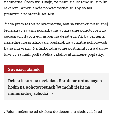
nadmerne. Často využívajú, že nemusia ísť ráno ku svojim
lekárom. Ambulancie pohotovostnej služby sa tak
preťažujú,“ zdôraznil šéf ANS.
Žiada preto rezort zdravotníctva, aby sa zmenou príslušnej
legislatívy zvýšili poplatky na využívanie pohotovostí zo
súčasných dvoch eur aspoň na desať eur. Ak by pacienta
následne hospitalizovali, poplatok za využitie pohotovosti
by sa mu vrátil. Na ťažko zdravotne postihnutých a darcov
krvi by sa mali podľa Petka vzťahovať znížené poplatky.
Súvisiaci článok
Detskí lekári už nevládzu. Skrátenie ordinačných
hodín na pohotovostiach by mohli riešiť na
mimoriadnej schôdzi
„Potom môžeme od októbra do decembra sledovať, či od