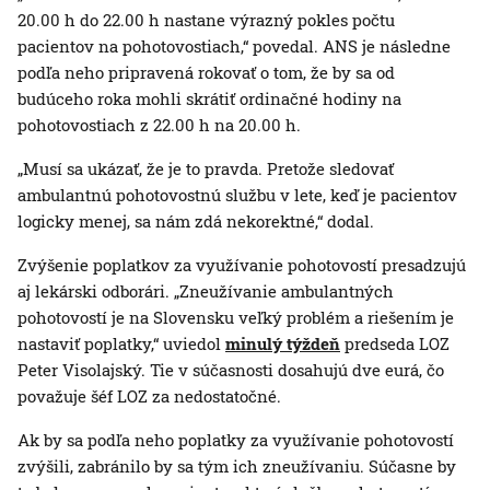
20.00 h do 22.00 h nastane výrazný pokles počtu
pacientov na pohotovostiach,“ povedal. ANS je následne
podľa neho pripravená rokovať o tom, že by sa od
budúceho roka mohli skrátiť ordinačné hodiny na
pohotovostiach z 22.00 h na 20.00 h.
„Musí sa ukázať, že je to pravda. Pretože sledovať
ambulantnú pohotovostnú službu v lete, keď je pacientov
logicky menej, sa nám zdá nekorektné,“ dodal.
Zvýšenie poplatkov za využívanie pohotovostí presadzujú
aj lekárski odborári. „Zneužívanie ambulantných
pohotovostí je na Slovensku veľký problém a riešením je
nastaviť poplatky,“ uviedol
minulý týždeň
predseda LOZ
Peter Visolajský. Tie v súčasnosti dosahujú dve eurá, čo
považuje šéf LOZ za nedostatočné.
Ak by sa podľa neho poplatky za využívanie pohotovostí
zvýšili, zabránilo by sa tým ich zneužívaniu. Súčasne by