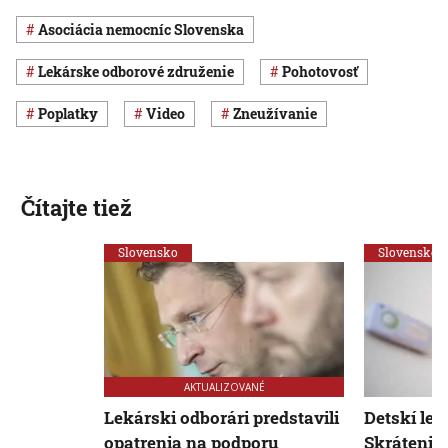
Asociácia nemocníc Slovenska
Lekárske odborové združenie
pohotovosť
poplatky
Video
zneužívanie
Čítajte tiež
Slovensko
Slovensko
AKTUALIZOVANÉ
Lekárski odborári predstavili
Detskí lek
opatrenia na podporu
Skrátenie