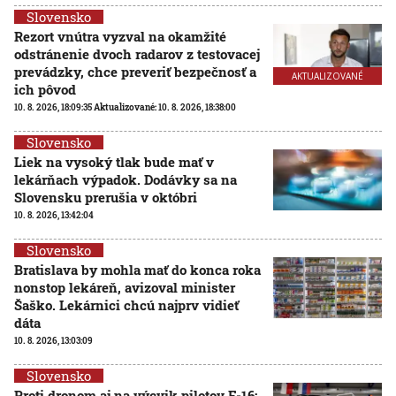
Slovensko
Rezort vnútra vyzval na okamžité
odstránenie dvoch radarov z testovacej
prevádzky, chce preveriť bezpečnosť a
AKTUALIZOVANÉ
ich pôvod
10. 8. 2026, 18:09:35
Aktualizované:
10. 8. 2026, 18:38:00
Slovensko
Liek na vysoký tlak bude mať v
lekárňach výpadok. Dodávky sa na
Slovensku prerušia v októbri
10. 8. 2026, 13:42:04
Slovensko
Bratislava by mohla mať do konca roka
nonstop lekáreň, avizoval minister
Šaško. Lekárnici chcú najprv vidieť
dáta
10. 8. 2026, 13:03:09
Slovensko
Proti dronom aj na výcvik pilotov F-16: