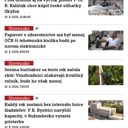
R. Kaliňák chce kúpiť české stíhačky
Skyfox
10. 8. 2026, 12:46:49
Slovensko
Papierov v zdravotníctve má byť menej.
OČR či tehotenská knižka budú po
novom elektronické
10. 8. 2026, 8:00:00
Slovensko
Sezóna burčiakov sa tento rok začala
skôr: Vinohradníci očakávajú kvalitný
ročník, bude ho však menej
10. 8. 2026, 7:00:00
Slovensko
Každý rok zostanú bez internátu tisíce
žiadateľov: V B. Bystrici navýšili
kapacity, v Ružomberku vyrastá
prístavba
10. 8. 2026, 6:00:00