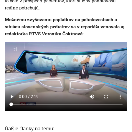
to bolo v prospech pacientov, ktorí služby pohotovostí
reálne potrebujú.
Možnému zvyšovaniu poplatkov na pohotovostiach a
situácii slovenských pediatrov sa v reportáži venovala aj
redaktorka RTVS Veronika Čokinová:
Ďalšie články na tému: