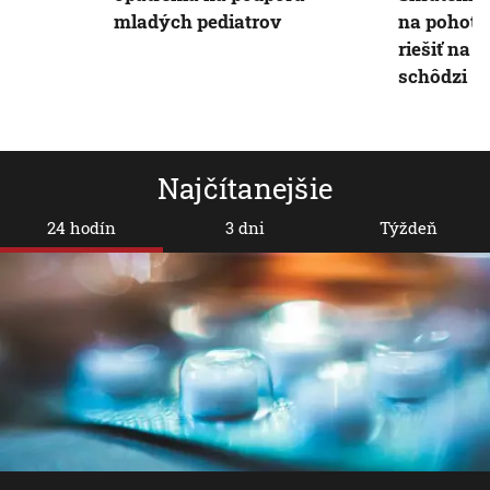
mladých pediatrov
na pohoto
riešiť na 
schôdzi
Najčítanejšie
24 hodín
3 dni
Týždeň