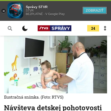
Správy STVR
ZOBRAZIŤ
STVR
BEZPLATNÉ - V Google Play
24
Ilustračná snímka.
(Foto: RTVS)
Návšteva detskej pohotovosti