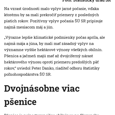
Na vzrast úrodnosti malo vplyv jarné počasie, vďaka
ktorému by sa mali prekročiť priemery z posledných
piatich rokov. Pozitívny vplyv počasia ŠÚ SR pripisuje
najmä mesiacom máj a jún.
„Výrazne lepšie klimatické podmienky počas apríla, ale
najmä mája a júna, by mali mať zásadný vplyv na
významne vyššie hektárové výnosy všetkých obilnín.
Pšenica a jačmeň majú mať až dvojciferný nárast
hektárového výnosu oproti priemeru predošlých päť
rokov,“ uviedol Peter Danko, riaditeľ odboru štatistiky
poľnohospodárstva ŠÚ SR.
Dvojnásobne viac
pšenice