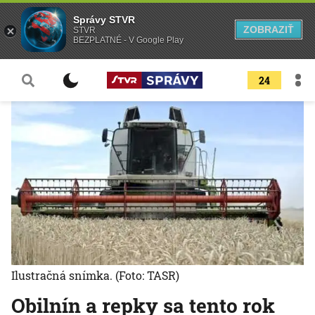
Správy STVR
ZOBRAZIŤ
STVR
BEZPLATNÉ - V Google Play
24
Ilustračná snímka.
(Foto: TASR)
Obilnín a repky sa tento rok