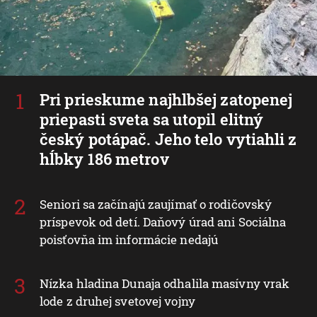
Pri prieskume najhlbšej zatopenej
priepasti sveta sa utopil elitný
český potápač. Jeho telo vytiahli z
hĺbky 186 metrov
Seniori sa začínajú zaujímať o rodičovský
príspevok od detí. Daňový úrad ani Sociálna
poisťovňa im informácie nedajú
Nízka hladina Dunaja odhalila masívny vrak
lode z druhej svetovej vojny