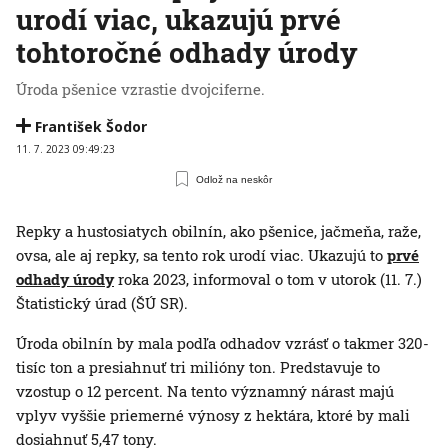
urodí viac, ukazujú prvé
tohtoročné odhady úrody
Úroda pšenice vzrastie dvojciferne.
František Šodor
11. 7. 2023 09:49:23
Odlož na neskôr
Repky a hustosiatych obilnín, ako pšenice, jačmeňa, raže,
ovsa, ale aj repky, sa tento rok urodí viac. Ukazujú to
prvé
odhady úrody
roka 2023, informoval o tom v utorok (11. 7.)
Štatistický úrad (ŠÚ SR).
Úroda obilnín by mala podľa odhadov vzrásť o takmer 320-
tisíc ton a presiahnuť tri milióny ton. Predstavuje to
vzostup o 12 percent. Na tento významný nárast majú
vplyv vyššie priemerné výnosy z hektára, ktoré by mali
dosiahnuť 5,47 tony.