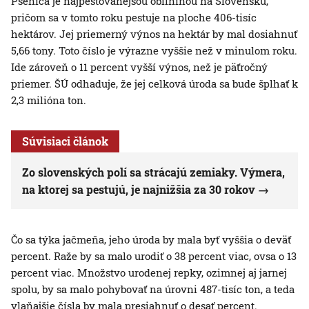
Pšenica je najpestovanejšou obilninou na Slovensku,
pričom sa v tomto roku pestuje na ploche 406-tisíc
hektárov. Jej priemerný výnos na hektár by mal dosiahnuť
5,66 tony. Toto číslo je výrazne vyššie než v minulom roku.
Ide zároveň o 11 percent vyšší výnos, než je päťročný
priemer. ŠÚ odhaduje, že jej celková úroda sa bude šplhať k
2,3 milióna ton.
Súvisiaci článok
Zo slovenských polí sa strácajú zemiaky. Výmera,
na ktorej sa pestujú, je najnižšia za 30 rokov
Čo sa týka jačmeňa, jeho úroda by mala byť vyššia o deväť
percent. Raže by sa malo urodiť o 38 percent viac, ovsa o 13
percent viac. Množstvo urodenej repky, ozimnej aj jarnej
spolu, by sa malo pohybovať na úrovni 487-tisíc ton, a teda
vlaňajšie čísla by mala presiahnuť o desať percent.