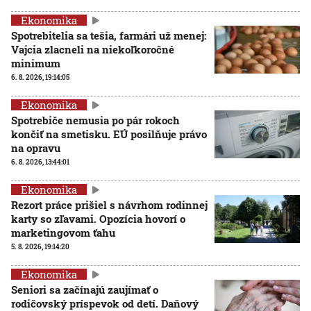
Ekonomika
Spotrebitelia sa tešia, farmári už menej:
Vajcia zlacneli na niekoľkoročné
minimum
6. 8. 2026, 19:14:05
Ekonomika
Spotrebiče nemusia po pár rokoch
končiť na smetisku. EÚ posilňuje právo
na opravu
6. 8. 2026, 13:44:01
Ekonomika
Rezort práce prišiel s návrhom rodinnej
karty so zľavami. Opozícia hovorí o
marketingovom ťahu
5. 8. 2026, 19:14:20
Ekonomika
Seniori sa začínajú zaujímať o
rodičovský príspevok od detí. Daňový