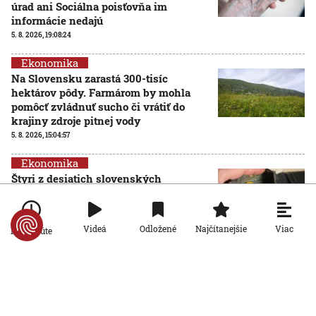
úrad ani Sociálna poisťovňa im
informácie nedajú
5. 8. 2026, 19:08:24
Ekonomika
Na Slovensku zarastá 300-tisíc
hektárov pôdy. Farmárom by mohla
pomôcť zvládnuť sucho či vrátiť do
krajiny zdroje pitnej vody
5. 8. 2026, 15:04:57
Ekonomika
Štyri z desiatich slovenských
domácností nemajú žiadnu finančnú
rezervu, vyplýva z prieskumu
5. 8. 2026, 6:00:00
Viac
Videá
Odložené
Najčítanejšie
Po minúte
Ekonomika
Počet falošných PN sa znižuje: Nový systém Sociálnej
poisťovni ušetril desiatky miliónov eur
4. 8. 2026, 19:11:30