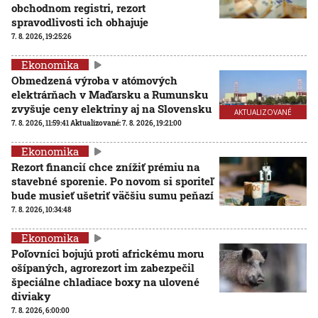
obchodnom registri, rezort
spravodlivosti ich obhajuje
7. 8. 2026, 19:25:26
Ekonomika
Obmedzená výroba v atómových
elektrárňach v Maďarsku a Rumunsku
zvyšuje ceny elektriny aj na Slovensku
AKTUALIZOVANÉ
7. 8. 2026, 11:59:41
Aktualizované:
7. 8. 2026, 19:21:00
Ekonomika
Rezort financií chce znížiť prémiu na
stavebné sporenie. Po novom si sporiteľ
bude musieť ušetriť väčšiu sumu peňazí
7. 8. 2026, 10:34:48
Ekonomika
Poľovníci bojujú proti africkému moru
ošípaných, agrorezort im zabezpečil
špeciálne chladiace boxy na ulovené
diviaky
7. 8. 2026, 6:00:00