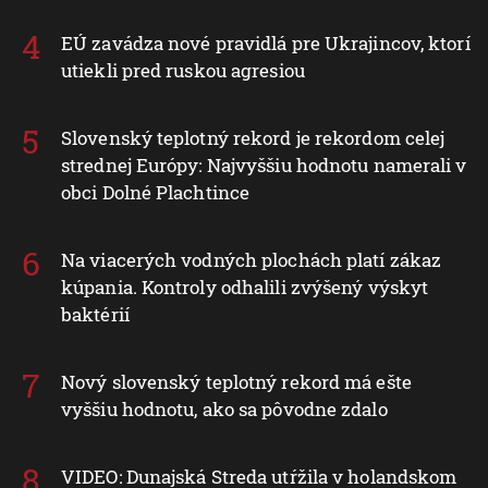
EÚ zavádza nové pravidlá pre Ukrajincov, ktorí
utiekli pred ruskou agresiou
Slovenský teplotný rekord je rekordom celej
strednej Európy: Najvyššiu hodnotu namerali v
obci Dolné Plachtince
Na viacerých vodných plochách platí zákaz
kúpania. Kontroly odhalili zvýšený výskyt
baktérií
Nový slovenský teplotný rekord má ešte
vyššiu hodnotu, ako sa pôvodne zdalo
VIDEO: Dunajská Streda utŕžila v holandskom