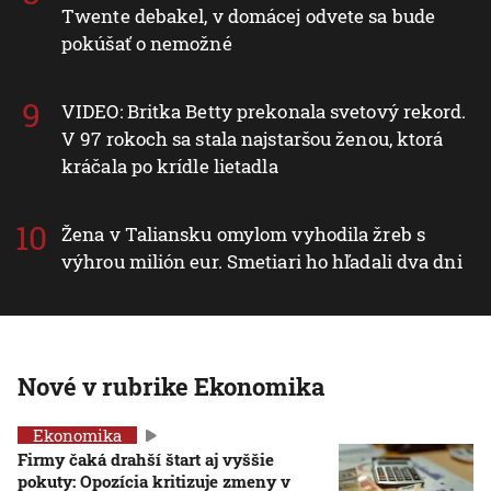
Twente debakel, v domácej odvete sa bude
pokúšať o nemožné
VIDEO: Britka Betty prekonala svetový rekord.
V 97 rokoch sa stala najstaršou ženou, ktorá
kráčala po krídle lietadla
Žena v Taliansku omylom vyhodila žreb s
výhrou milión eur. Smetiari ho hľadali dva dni
Nové v rubrike Ekonomika
Ekonomika
Firmy čaká drahší štart aj vyššie
pokuty: Opozícia kritizuje zmeny v