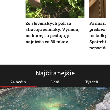
Zo slovenských polí sa
Farmári b
strácajú zemiaky. Výmera,
predávať 
na ktorej sa pestujú, je
niekoľkýc
najnižšia za 30 rokov
Spotrebit
nepocítia
Najčítanejšie
24 hodín
3 dni
Týždeň