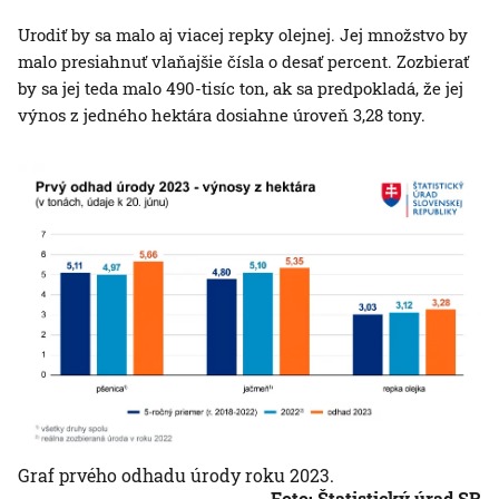
Urodiť by sa malo aj viacej repky olejnej. Jej množstvo by
malo presiahnuť vlaňajšie čísla o desať percent. Zozbierať
by sa jej teda malo 490-tisíc ton, ak sa predpokladá, že jej
výnos z jedného hektára dosiahne úroveň 3,28 tony.
Graf prvého odhadu úrody roku 2023.
Foto: Štatistický úrad SR