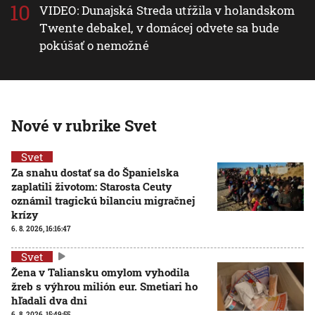
VIDEO: Dunajská Streda utŕžila v holandskom
Twente debakel, v domácej odvete sa bude
pokúšať o nemožné
Nové v rubrike Svet
Svet
Za snahu dostať sa do Španielska
zaplatili životom: Starosta Ceuty
oznámil tragickú bilanciu migračnej
krízy
6. 8. 2026, 16:16:47
Svet
Žena v Taliansku omylom vyhodila
žreb s výhrou milión eur. Smetiari ho
hľadali dva dni
6. 8. 2026, 15:49:55