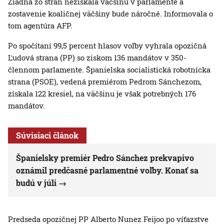
Žiadna zo strán nezískala väčšinu v parlamente a
zostavenie koaličnej väčšiny bude náročné. Informovala o
tom agentúra AFP.
Po spočítaní 99,5 percent hlasov voľby vyhrala opozičná
Ľudová strana (PP) so ziskom 136 mandátov v 350-
člennom parlamente. Španielska socialistická robotnícka
strana (PSOE), vedená premiérom Pedrom Sánchezom,
získala 122 kresiel, na väčšinu je však potrebných 176
mandátov.
Súvisiaci článok
Španielsky premiér Pedro Sánchez prekvapivo
oznámil predčasné parlamentné voľby. Konať sa
budú v júli
Predseda opozičnej PP Alberto Nunez Feijoo po víťazstve