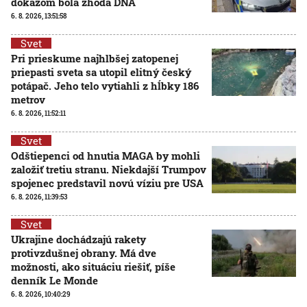
dôkazom bola zhoda DNA
6. 8. 2026, 13:51:58
Svet
Pri prieskume najhlbšej zatopenej
priepasti sveta sa utopil elitný český
potápač. Jeho telo vytiahli z hĺbky 186
metrov
6. 8. 2026, 11:52:11
Svet
Odštiepenci od hnutia MAGA by mohli
založiť tretiu stranu. Niekdajší Trumpov
spojenec predstavil novú víziu pre USA
6. 8. 2026, 11:39:53
Svet
Ukrajine dochádzajú rakety
protivzdušnej obrany. Má dve
možnosti, ako situáciu riešiť, píše
denník Le Monde
6. 8. 2026, 10:40:29