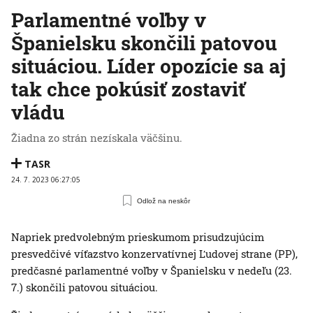
Parlamentné voľby v
Španielsku skončili patovou
situáciou. Líder opozície sa aj
tak chce pokúsiť zostaviť
vládu
Žiadna zo strán nezískala väčšinu.
TASR
24. 7. 2023 06:27:05
Odlož na neskôr
Napriek predvolebným prieskumom prisudzujúcim
presvedčivé víťazstvo konzervatívnej Ľudovej strane (PP),
predčasné parlamentné voľby v Španielsku v nedeľu (23.
7.) skončili patovou situáciou.