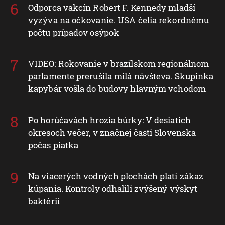
Odporca vakcín Robert F. Kennedy mladší
vyzýva na očkovanie. USA čelia rekordnému
počtu prípadov osýpok
VIDEO: Rokovanie v brazílskom regionálnom
parlamente prerušila milá návšteva. Skupinka
kapybár vošla do budovy hlavným vchodom
Po horúčavách hrozia búrky: V desiatich
okresoch večer, v značnej časti Slovenska
počas piatka
Na viacerých vodných plochách platí zákaz
kúpania. Kontroly odhalili zvýšený výskyt
baktérií