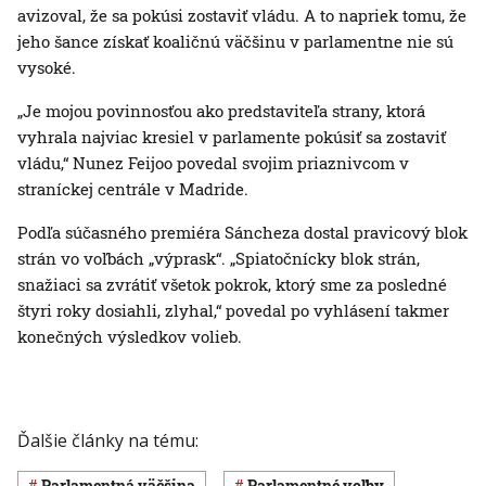
avizoval, že sa pokúsi zostaviť vládu. A to napriek tomu, že
jeho šance získať koaličnú väčšinu v parlamentne nie sú
vysoké.
„Je mojou povinnosťou ako predstaviteľa strany, ktorá
vyhrala najviac kresiel v parlamente pokúsiť sa zostaviť
vládu,“ Nunez Feijoo povedal svojim priaznivcom v
straníckej centrále v Madride.
Podľa súčasného premiéra Sáncheza dostal pravicový blok
strán vo voľbách „výprask“. „Spiatočnícky blok strán,
snažiaci sa zvrátiť všetok pokrok, ktorý sme za posledné
štyri roky dosiahli, zlyhal,“ povedal po vyhlásení takmer
konečných výsledkov volieb.
Ďalšie články na tému:
parlamentná väčšina
parlamentné voľby