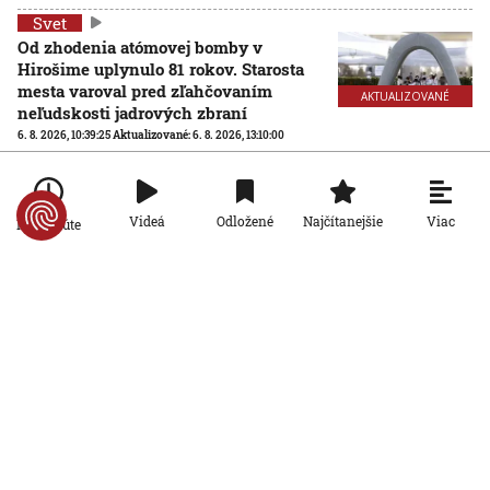
Svet
Od zhodenia atómovej bomby v
Hirošime uplynulo 81 rokov. Starosta
mesta varoval pred zľahčovaním
AKTUALIZOVANÉ
neľudskosti jadrových zbraní
6. 8. 2026, 10:39:25
Aktualizované:
6. 8. 2026, 13:10:00
Svet
Dron s výbušninami, ktorý našli na
Viac
Videá
Odložené
Najčítanejšie
letisku, predstavuje novú úroveň
Po minúte
nebezpečenstva, tvrdí nemecký
minister vnútra
6. 8. 2026, 10:17:42
Svet
Pri ruskom bombardovaní Charkovskej
oblasti zahynuli traja ľudia. Rusko hlási
obeť po ukrajinskom dronovom útoku
6. 8. 2026, 7:54:40
Svet