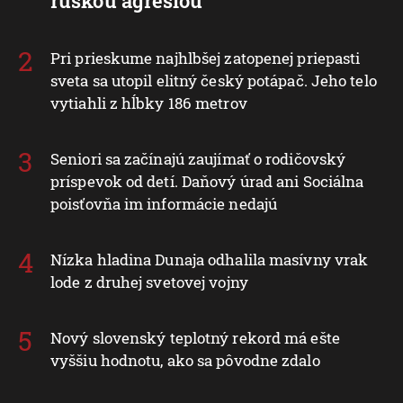
ruskou agresiou
Pri prieskume najhlbšej zatopenej priepasti
sveta sa utopil elitný český potápač. Jeho telo
vytiahli z hĺbky 186 metrov
Seniori sa začínajú zaujímať o rodičovský
príspevok od detí. Daňový úrad ani Sociálna
poisťovňa im informácie nedajú
Nízka hladina Dunaja odhalila masívny vrak
lode z druhej svetovej vojny
Nový slovenský teplotný rekord má ešte
vyššiu hodnotu, ako sa pôvodne zdalo