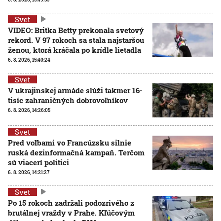
Svet
VIDEO: Britka Betty prekonala svetový
rekord. V 97 rokoch sa stala najstaršou
ženou, ktorá kráčala po krídle lietadla
6. 8. 2026, 15:40:24
Svet
V ukrajinskej armáde slúži takmer 16-
tisíc zahraničných dobrovoľníkov
6. 8. 2026, 14:26:05
Svet
Pred voľbami vo Francúzsku silnie
ruská dezinformačná kampaň. Terčom
sú viacerí politici
6. 8. 2026, 14:21:27
Svet
Po 15 rokoch zadržali podozrivého z
brutálnej vraždy v Prahe. Kľúčovým