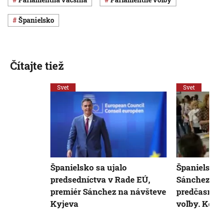
Španielsko
Čítajte tiež
Svet
Svet
Španielsko sa ujalo
Španielsk
predsedníctva v Rade EÚ,
Sánchez p
premiér Sánchez na návšteve
predčasné
Kyjeva
voľby. Kon