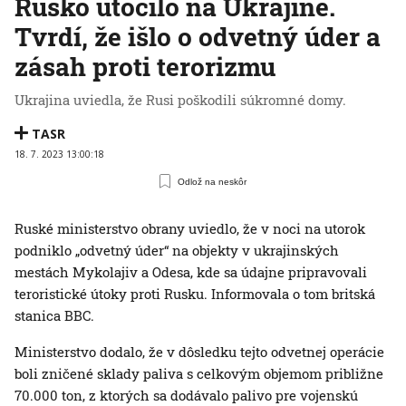
Rusko útočilo na Ukrajine.
Tvrdí, že išlo o odvetný úder a
zásah proti terorizmu
Ukrajina uviedla, že Rusi poškodili súkromné domy.
TASR
18. 7. 2023 13:00:18
Odlož na neskôr
Ruské ministerstvo obrany uviedlo, že v noci na utorok
podniklo „odvetný úder“ na objekty v ukrajinských
mestách Mykolajiv a Odesa, kde sa údajne pripravovali
teroristické útoky proti Rusku. Informovala o tom britská
stanica BBC.
Ministerstvo dodalo, že v dôsledku tejto odvetnej operácie
boli zničené sklady paliva s celkovým objemom približne
70.000 ton, z ktorých sa dodávalo palivo pre vojenskú