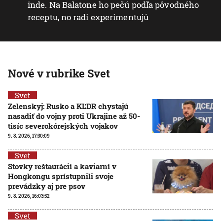
inde. Na Balatone ho pečú podľa pôvodného
receptu, no radi experimentujú
Nové v rubrike Svet
Svet
Zelenskyj: Rusko a KĽDR chystajú
nasadiť do vojny proti Ukrajine až 50-
tisíc severokórejských vojakov
9. 8. 2026, 17:30:09
Svet
Stovky reštaurácií a kaviarní v
Hongkongu sprístupnili svoje
prevádzky aj pre psov
9. 8. 2026, 16:03:52
Svet