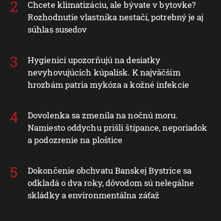
Chcete klimatizáciu, ale bývate v bytovke?
Rozhodnutie vlastníka nestačí, potrebný je aj
súhlas susedov
Hygienici upozorňujú na desiatky
nevyhovujúcich kúpalísk. K najväčším
hrozbám patria mykóza a kožné infekcie
Dovolenka sa zmenila na nočnú moru.
Namiesto oddychu prišli štípance, neporiadok
a podozrenie na ploštice
Dokončenie obchvatu Banskej Bystrice sa
odkladá o dva roky, dôvodom sú nelegálne
skládky a environmentálna záťaž