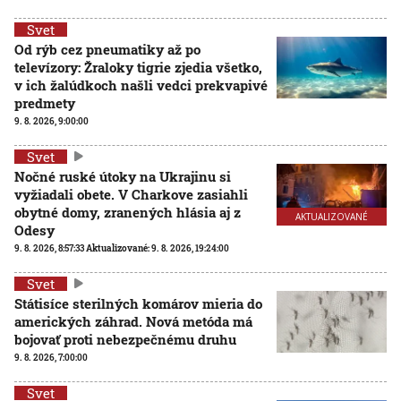
Svet
Od rýb cez pneumatiky až po
televízory: Žraloky tigrie zjedia všetko,
v ich žalúdkoch našli vedci prekvapivé
predmety
9. 8. 2026, 9:00:00
Svet
Nočné ruské útoky na Ukrajinu si
vyžiadali obete. V Charkove zasiahli
obytné domy, zranených hlásia aj z
AKTUALIZOVANÉ
Odesy
9. 8. 2026, 8:57:33
Aktualizované:
9. 8. 2026, 19:24:00
Svet
Státisíce sterilných komárov mieria do
amerických záhrad. Nová metóda má
bojovať proti nebezpečnému druhu
9. 8. 2026, 7:00:00
Svet