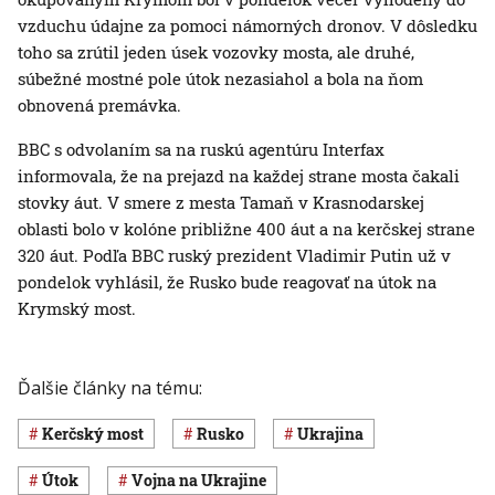
vzduchu údajne za pomoci námorných dronov. V dôsledku
toho sa zrútil jeden úsek vozovky mosta, ale druhé,
súbežné mostné pole útok nezasiahol a bola na ňom
obnovená premávka.
BBC s odvolaním sa na ruskú agentúru Interfax
informovala, že na prejazd na každej strane mosta čakali
stovky áut. V smere z mesta Tamaň v Krasnodarskej
oblasti bolo v kolóne približne 400 áut a na kerčskej strane
320 áut. Podľa BBC ruský prezident Vladimir Putin už v
pondelok vyhlásil, že Rusko bude reagovať na útok na
Krymský most.
Ďalšie články na tému:
Kerčský most
Rusko
Ukrajina
útok
vojna na Ukrajine