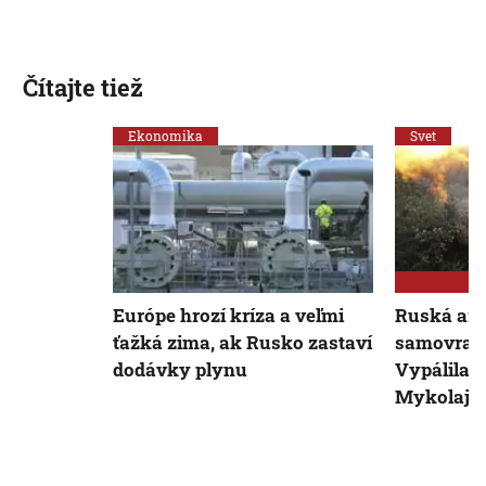
Čítajte tiež
Ekonomika
Svet
Európe hrozí kríza a veľmi
Ruská arm
ťažká zima, ak Rusko zastaví
samovraže
dodávky plynu
Vypálila a
Mykolajiv