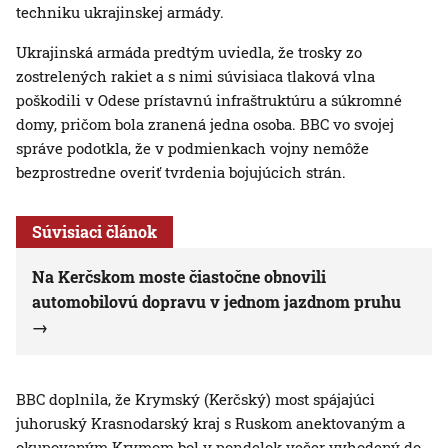
techniku ukrajinskej armády.
Ukrajinská armáda predtým uviedla, že trosky zo
zostrelených rakiet a s nimi súvisiaca tlaková vlna
poškodili v Odese prístavnú infraštruktúru a súkromné
domy, pričom bola zranená jedna osoba. BBC vo svojej
správe podotkla, že v podmienkach vojny nemôže
bezprostredne overiť tvrdenia bojujúcich strán.
Súvisiaci článok
Na Kerčskom moste čiastočne obnovili
automobilovú dopravu v jednom jazdnom pruhu
BBC doplnila, že Krymský (Kerčský) most spájajúci
juhoruský Krasnodarský kraj s Ruskom anektovaným a
okupovaným Krymom bol v pondelok večer vyhodený do