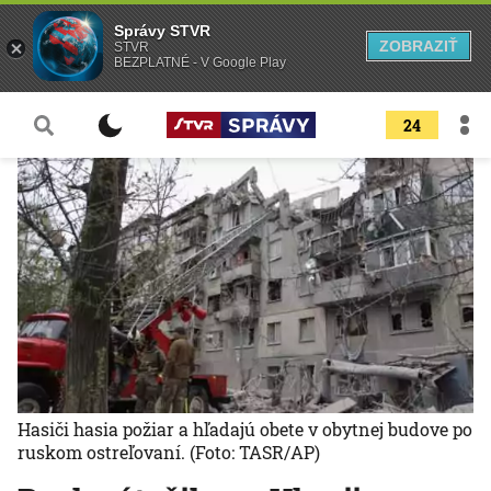
Správy STVR
ZOBRAZIŤ
STVR
BEZPLATNÉ - V Google Play
24
Hasiči hasia požiar a hľadajú obete v obytnej budove po
ruskom ostreľovaní.
(Foto: TASR/AP)