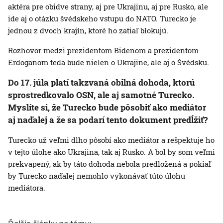
aktéra pre obidve strany, aj pre Ukrajinu, aj pre Rusko, ale
ide aj o otázku švédskeho vstupu do NATO. Turecko je
jednou z dvoch krajín, ktoré ho zatiaľ blokujú.
Rozhovor medzi prezidentom Bidenom a prezidentom
Erdoganom teda bude nielen o Ukrajine, ale aj o Švédsku.
Do 17. júla platí takzvaná obilná dohoda, ktorú
sprostredkovalo OSN, ale aj samotné Turecko.
Myslíte si, že Turecko bude pôsobiť ako mediátor
aj naďalej a že sa podarí tento dokument predĺžiť?
Turecko už veľmi dlho pôsobí ako mediátor a rešpektuje ho
v tejto úlohe ako Ukrajina, tak aj Rusko. A bol by som veľmi
prekvapený, ak by táto dohoda nebola predložená a pokiaľ
by Turecko naďalej nemohlo vykonávať túto úlohu
mediátora.