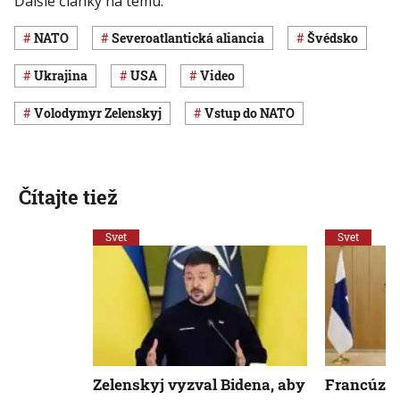
Ďalšie články na tému:
NATO
Severoatlantická aliancia
Švédsko
Ukrajina
USA
Video
Volodymyr Zelenskyj
vstup do NATO
Čítajte tiež
Svet
Svet
Zelenskyj vyzval Bidena, aby
Francúzsk