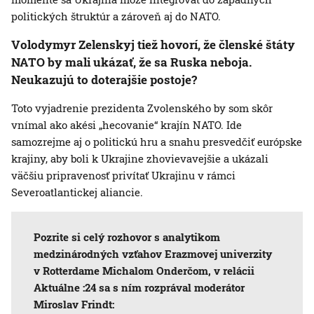
politických štruktúr a zároveň aj do NATO.
Volodymyr Zelenskyj tiež hovorí, že členské štáty
NATO by mali ukázať, že sa Ruska neboja.
Neukazujú to doterajšie postoje?
Toto vyjadrenie prezidenta Zvolenského by som skôr
vnímal ako akési „hecovanie“ krajín NATO. Ide
samozrejme aj o politickú hru a snahu presvedčiť európske
krajiny, aby boli k Ukrajine zhovievavejšie a ukázali
väčšiu pripravenosť privítať Ukrajinu v rámci
Severoatlantickej aliancie.
Pozrite si celý rozhovor s analytikom
medzinárodných vzťahov Erazmovej univerzity
v Rotterdame Michalom Onderčom, v relácii
Aktuálne :24 sa s ním rozprával moderátor
Miroslav Frindt: