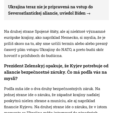
Ukrajina teraz nie je pripravená na vstup do
Severoatlantickej aliancie, uviedol Biden
Na druhej strane Spojené štáty, ale aj niektoré významné
európske krajiny, ako napríklad Nemecko, si myslia, že je
príliš skoro na to, aby sme určili termín alebo alebo presný
časový plán vstupu Ukrajiny do NATO, a preto budú skôr
hovoriť o prísľuboch do budúcna.
Prezident Zelenskyj opakuje, že Kyjev potrebuje od
aliancie bezpečnostné záruky. Čo má podľa vás na
mysli?
Podľa mňa ide o dva druhy bezpečnostných záruk. Na
jednej strane ide o záruku, že západné krajiny naďalej
poskytnú nielen zbrane a muníciu, ale aj napríklad
financie Kyjevu. Na druhej strane ide o záruku, že v istom
momente sa Ukrajina môže integrovať do západných