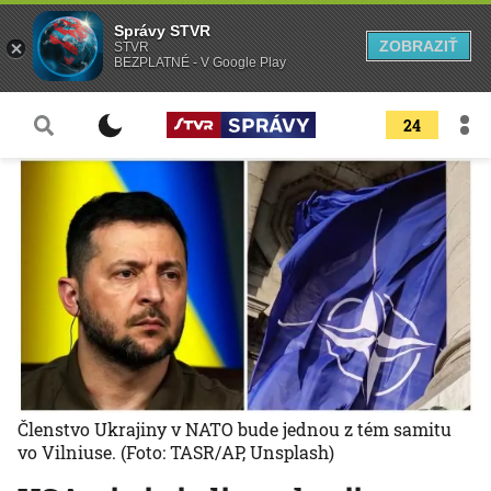
Správy STVR
ZOBRAZIŤ
STVR
BEZPLATNÉ - V Google Play
24
Členstvo Ukrajiny v NATO bude jednou z tém samitu
vo Vilniuse.
(Foto: TASR/AP, Unsplash)