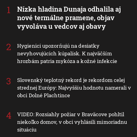
Nízka hladina Dunaja odhalila aj
nové termálne pramene, objav
vyvoláva u vedcov aj obavy
Hygienici upozorňujú na desiatky
nevyhovujúcich kúpalísk. K najväčším
hrozbám patria mykóza a kožné infekcie
Slovenský teplotný rekord je rekordom celej
strednej Európy: Najvyššiu hodnotu namerali v
obci Dolné Plachtince
VIDEO: Rozsiahly požiar v Braväcove pohltil
niekoľko domov, v obci vyhlásili mimoriadnu
situáciu