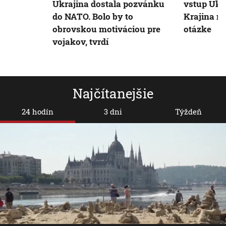
Ukrajina dostala pozvánku
vstup Ukr
do NATO. Bolo by to
Krajina me
obrovskou motiváciou pre
otázke
vojakov, tvrdí
Najčítanejšie
24 hodín
3 dni
Týždeň