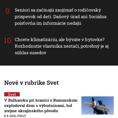
Seniori sa začínajú zaujímať o rodičovský
príspevok od detí. Daňový úrad ani Sociálna
poisťovňa im informácie nedajú
Chcete klimatizáciu, ale bývate v bytovke?
Rozhodnutie vlastníka nestačí, potrebný je aj
súhlas susedov
Nové v rubrike Svet
Svet
V Bulharsku pri hranici s Rumunskom
explodoval dron s výbušninami, bol
zrejme ukrajinského pôvodu
8. 8. 2026, 17:52:27