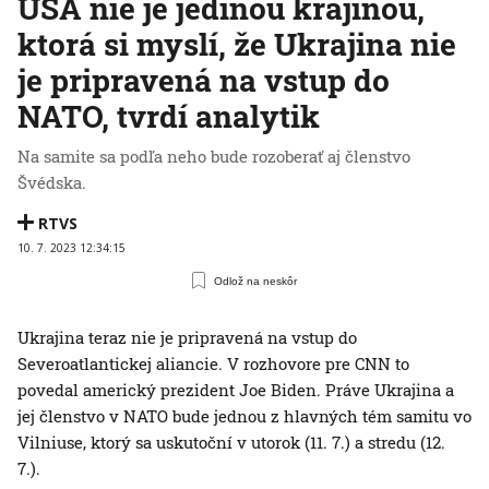
USA nie je jedinou krajinou,
ktorá si myslí, že Ukrajina nie
je pripravená na vstup do
NATO, tvrdí analytik
Na samite sa podľa neho bude rozoberať aj členstvo
Švédska.
RTVS
10. 7. 2023 12:34:15
Odlož na neskôr
Ukrajina teraz nie je pripravená na vstup do
Severoatlantickej aliancie. V rozhovore pre CNN to
povedal americký prezident Joe Biden. Práve Ukrajina a
jej členstvo v NATO bude jednou z hlavných tém samitu vo
Vilniuse, ktorý sa uskutoční v utorok (11. 7.) a stredu (12.
7.).