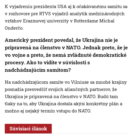
K vyjadreniu prezidenta USA aj k očakávanému samitu sa
v rozhovore pre RTVS vyjadril analytik medzinárodných
vzťahov Erazmovej univerzity v Rotterdame Michal
Onderčo.
Americký
prezident
povedal, že Ukrajina nie je
pripravená na členstvo v NATO. Jednak preto, že je
vo vojne a preto, že nemá zvládnuté demokratické
procesy. Ako to vidíte v súvislosti s
nadchádzajúcim samitom?
Na nadchádzajúcom samite vo Vilniuse sa mnohé krajiny
posnažia presvedčiť svojich aliančných partnerov, že
Ukrajina je pripravená na členstvo v NATO. Budú tam
tlaky na to, aby Ukrajina dostala akýsi konkrétny plán a
možno aj nejaký termín vstupu do NATO.
Súvisiaci článok