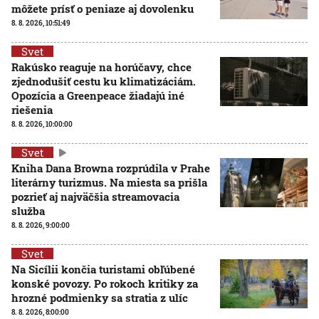
môžete prísť o peniaze aj dovolenku
8. 8. 2026, 10:51:49
Svet
Rakúsko reaguje na horúčavy, chce
zjednodušiť cestu ku klimatizáciám.
Opozícia a Greenpeace žiadajú iné
riešenia
8. 8. 2026, 10:00:00
Svet
Kniha Dana Browna rozprúdila v Prahe
literárny turizmus. Na miesta sa prišla
pozrieť aj najväčšia streamovacia
služba
8. 8. 2026, 9:00:00
Svet
Na Sicílii končia turistami obľúbené
konské povozy. Po rokoch kritiky za
hrozné podmienky sa stratia z ulíc
8. 8. 2026, 8:00:00