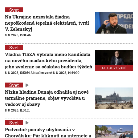
Svet
Na Ukrajine nezostala žiadna
nepoškodená tepelná elektráreň, tvrdí
V. Zelenskyj
8. 8. 2026, 15:34:46
Svet
Vládna TISZA vybrala meno kandidáta
na nového maďarského prezidenta,
jeho zvolenie sa očakáva budúci týždeň
AKTUALIZOVANÉ
8. 8. 2026, 13:51:54
Aktualizované:
8. 8. 2026, 14:49:00
Svet
Nízka hladina Dunaja odhalila aj nové
termálne pramene, objav vyvoláva u
vedcov aj obavy
8. 8. 2026, 11:30:31
Svet
Podvodné ponuky ubytovania v
Chorvátsku: Pár kliknutí na internete a