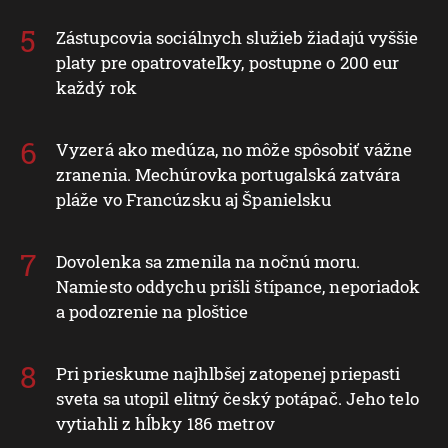
Zástupcovia sociálnych služieb žiadajú vyššie
platy pre opatrovateľky, postupne o 200 eur
každý rok
Vyzerá ako medúza, no môže spôsobiť vážne
zranenia. Mechúrovka portugalská zatvára
pláže vo Francúzsku aj Španielsku
Dovolenka sa zmenila na nočnú moru.
Namiesto oddychu prišli štípance, neporiadok
a podozrenie na ploštice
Pri prieskume najhlbšej zatopenej priepasti
sveta sa utopil elitný český potápač. Jeho telo
vytiahli z hĺbky 186 metrov