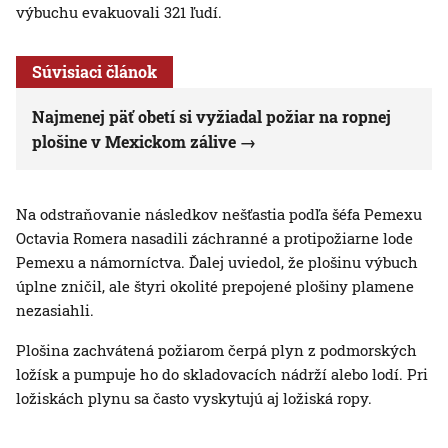
výbuchu evakuovali 321 ľudí.
Súvisiaci článok
Najmenej päť obetí si vyžiadal požiar na ropnej
plošine v Mexickom zálive
Na odstraňovanie následkov nešťastia podľa šéfa Pemexu
Octavia Romera nasadili záchranné a protipožiarne lode
Pemexu a námorníctva. Ďalej uviedol, že plošinu výbuch
úplne zničil, ale štyri okolité prepojené plošiny plamene
nezasiahli.
Plošina zachvátená požiarom čerpá plyn z podmorských
ložísk a pumpuje ho do skladovacích nádrží alebo lodí. Pri
ložiskách plynu sa často vyskytujú aj ložiská ropy.