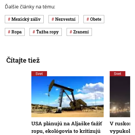
Ďalšie články na tému:
Mexický záliv
nezvestní
obete
ropa
ťažba ropy
zranení
Čítajte tiež
Svet
Svet
USA plánujú na Aljaške ťažiť
V ruskom 
ropu, ekológovia to kritizujú
vypukol po