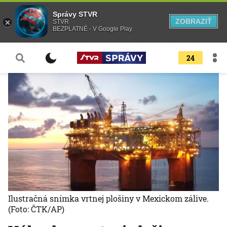
Správy STVR
ZOBRAZIŤ
STVR
BEZPLATNÉ - V Google Play
24
Ilustračná snímka vrtnej plošiny v Mexickom zálive.
(Foto: ČTK/AP)