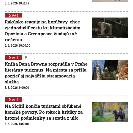
8. 8. 2026, 10:51:49
Svet
Rakúsko reaguje na horúčavy, chce
zjednodušiť cestu ku klimatizáciám.
Opozícia a Greenpeace žiadajú iné
riešenia
8. 8. 2026, 10:00:00
Svet
Kniha Dana Browna rozprúdila v Prahe
literárny turizmus. Na miesta sa prišla
pozrieť aj najväčšia streamovacia
služba
8. 8. 2026, 9:00:00
Svet
Na Sicílii končia turistami obľúbené
konské povozy. Po rokoch kritiky za
hrozné podmienky sa stratia z ulíc
8. 8. 2026, 8:00:00