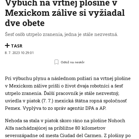
Výbuch na vrtnej plošine v
Mexickom zálive si vyžiadal
dve obete
Šesť osôb utrpelo zranenia, jedna je stále nezvestná.
TASR
8. 7. 2023 10:29:01
Odlož na neskôr
Pri výbuchu plynu a následnom požiari na vrtnej plošine
v Mexickom zálive prišli o život dvaja robotníci a šesť
utrpelo zranenia. Ďalší pracovník je stále nezvestný,
uviedla v piatok (7. 7.) mexická štátna ropná spoločnosť
Pemex. Vyplýva to zo správ agentúr DPA a AP.
Nehoda sa stala v piatok skoro ráno na plošine Nohoch
Alfa nachádzajúcej sa približne 80 kilometrov
severozápadne od mesta Ciudad del Carmen. Z plošiny po