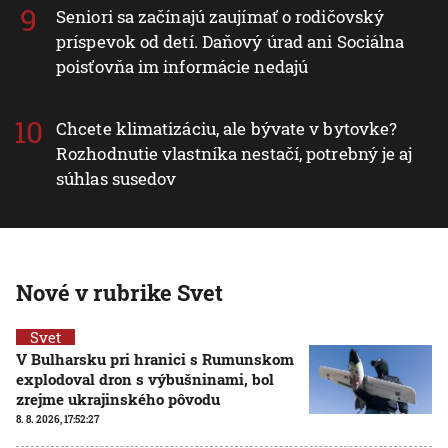
Seniori sa začínajú zaujímať o rodičovský
príspevok od detí. Daňový úrad ani Sociálna
poisťovňa im informácie nedajú
Chcete klimatizáciu, ale bývate v bytovke?
Rozhodnutie vlastníka nestačí, potrebný je aj
súhlas susedov
Nové v rubrike Svet
Svet
V Bulharsku pri hranici s Rumunskom
explodoval dron s výbušninami, bol
zrejme ukrajinského pôvodu
8. 8. 2026, 17:52:27