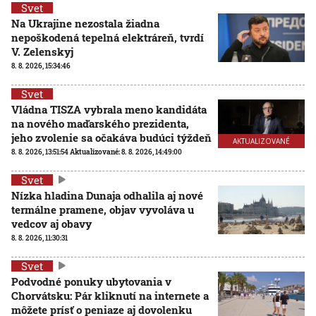
Svet
Na Ukrajine nezostala žiadna
nepoškodená tepelná elektráreň, tvrdí
V. Zelenskyj
8. 8. 2026, 15:34:46
Svet
Vládna TISZA vybrala meno kandidáta
na nového maďarského prezidenta,
jeho zvolenie sa očakáva budúci týždeň
AKTUALIZOVANÉ
8. 8. 2026, 13:51:54
Aktualizované:
8. 8. 2026, 14:49:00
Svet
Nízka hladina Dunaja odhalila aj nové
termálne pramene, objav vyvoláva u
vedcov aj obavy
8. 8. 2026, 11:30:31
Svet
Podvodné ponuky ubytovania v
Chorvátsku: Pár kliknutí na internete a
môžete prísť o peniaze aj dovolenku