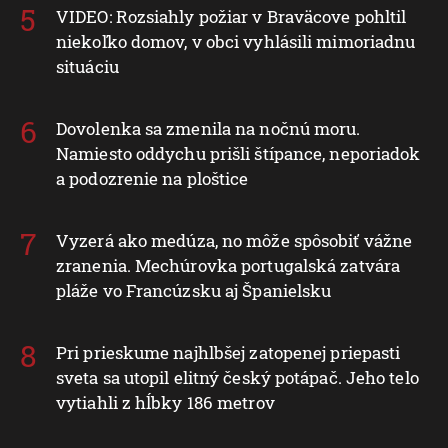
VIDEO: Rozsiahly požiar v Braväcove pohltil
niekoľko domov, v obci vyhlásili mimoriadnu
situáciu
Dovolenka sa zmenila na nočnú moru.
Namiesto oddychu prišli štípance, neporiadok
a podozrenie na ploštice
Vyzerá ako medúza, no môže spôsobiť vážne
zranenia. Mechúrovka portugalská zatvára
pláže vo Francúzsku aj Španielsku
Pri prieskume najhlbšej zatopenej priepasti
sveta sa utopil elitný český potápač. Jeho telo
vytiahli z hĺbky 186 metrov