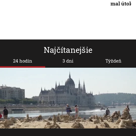
mal útok 
Najčítanejšie
24 hodín
3 dni
Týždeň