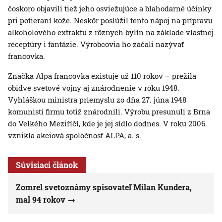
čoskoro objavili tiež jeho osviežujúce a blahodarné účinky
pri potieraní kože. Neskôr poslúžil tento nápoj na prípravu
alkoholového extraktu z rôznych bylín na základe vlastnej
receptúry i fantázie. Výrobcovia ho začali nazývať
francovka.
Značka Alpa francovka existuje už 110 rokov – prežila
obidve svetové vojny aj znárodnenie v roku 1948.
Vyhláškou ministra priemyslu zo dňa 27. júna 1948
komunisti firmu totiž znárodnili. Výrobu presunuli z Brna
do Velkého Meziříčí, kde je jej sídlo dodnes. V roku 2006
vznikla akciová spoločnosť ALPA, a. s.
Súvisiaci článok
Zomrel svetoznámy spisovateľ Milan Kundera,
mal 94 rokov