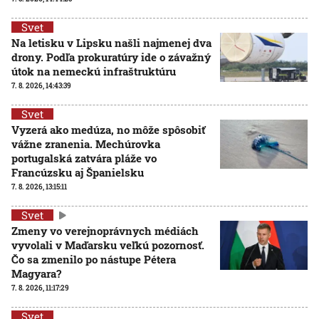
Svet
Na letisku v Lipsku našli najmenej dva
drony. Podľa prokuratúry ide o závažný
útok na nemeckú infraštruktúru
7. 8. 2026, 14:43:39
Svet
Vyzerá ako medúza, no môže spôsobiť
vážne zranenia. Mechúrovka
portugalská zatvára pláže vo
Francúzsku aj Španielsku
7. 8. 2026, 13:15:11
Svet
Zmeny vo verejnoprávnych médiách
vyvolali v Maďarsku veľkú pozornosť.
Čo sa zmenilo po nástupe Pétera
Magyara?
7. 8. 2026, 11:17:29
Svet