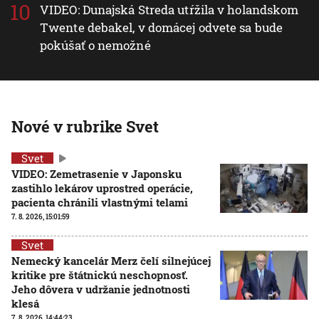
VIDEO: Dunajská Streda utŕžila v holandskom
Twente debakel, v domácej odvete sa bude
pokúšať o nemožné
Nové v rubrike Svet
Svet
VIDEO: Zemetrasenie v Japonsku
zastihlo lekárov uprostred operácie,
pacienta chránili vlastnými telami
7. 8. 2026, 15:01:59
Svet
Nemecký kancelár Merz čelí silnejúcej
kritike pre štátnickú neschopnosť.
Jeho dôvera v udržanie jednotnosti
klesá
7. 8. 2026, 14:44:23