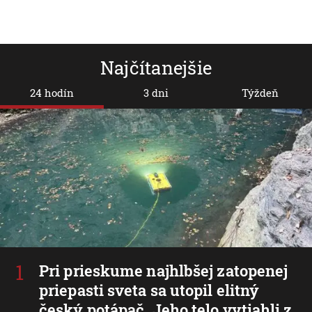
Najčítanejšie
24 hodín
3 dni
Týždeň
Pri prieskume najhlbšej zatopenej
priepasti sveta sa utopil elitný
český potápač. Jeho telo vytiahli z