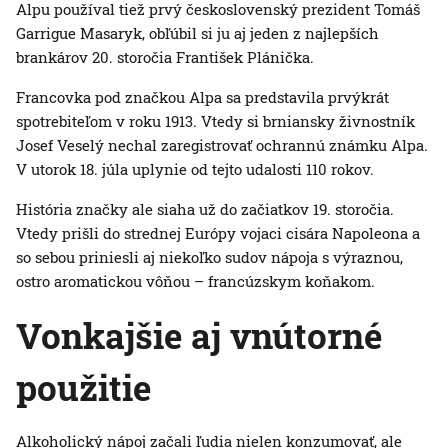
Alpu používal tiež prvý československý prezident Tomáš
Garrigue Masaryk, obľúbil si ju aj jeden z najlepších
brankárov 20. storočia František Plánička.
Francovka pod značkou Alpa sa predstavila prvýkrát
spotrebiteľom v roku 1913. Vtedy si brniansky živnostník
Josef Veselý nechal zaregistrovať ochrannú známku Alpa.
V utorok 18. júla uplynie od tejto udalosti 110 rokov.
História značky ale siaha už do začiatkov 19. storočia.
Vtedy prišli do strednej Európy vojaci cisára Napoleona a
so sebou priniesli aj niekoľko sudov nápoja s výraznou,
ostro aromatickou vôňou – francúzskym koňakom.
Vonkajšie aj vnútorné
použitie
Alkoholický nápoj začali ľudia nielen konzumovať, ale