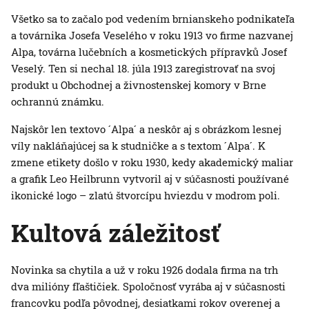
Všetko sa to začalo pod vedením brnianskeho podnikateľa
a továrnika Josefa Veselého v roku 1913 vo firme nazvanej
Alpa, továrna lučebních a kosmetických přípravků Josef
Veselý. Ten si nechal 18. júla 1913 zaregistrovať na svoj
produkt u Obchodnej a živnostenskej komory v Brne
ochrannú známku.
Najskôr len textovo ´Alpa´ a neskôr aj s obrázkom lesnej
víly nakláňajúcej sa k studničke a s textom ´Alpa´. K
zmene etikety došlo v roku 1930, kedy akademický maliar
a grafik Leo Heilbrunn vytvoril aj v súčasnosti používané
ikonické logo – zlatú štvorcípu hviezdu v modrom poli.
Kultová záležitosť
Novinka sa chytila a už v roku 1926 dodala firma na trh
dva milióny fľaštičiek. Spoločnosť vyrába aj v súčasnosti
francovku podľa pôvodnej, desiatkami rokov overenej a