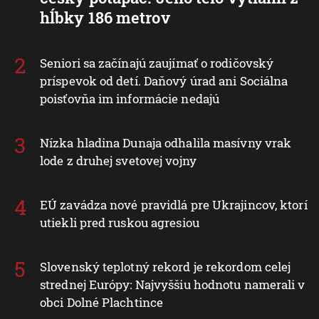
hĺbky 186 metrov
Seniori sa začínajú zaujímať o rodičovský
príspevok od detí. Daňový úrad ani Sociálna
poisťovňa im informácie nedajú
Nízka hladina Dunaja odhalila masívny vrak
lode z druhej svetovej vojny
EÚ zavádza nové pravidlá pre Ukrajincov, ktorí
utiekli pred ruskou agresiou
Slovenský teplotný rekord je rekordom celej
strednej Európy: Najvyššiu hodnotu namerali v
obci Dolné Plachtince