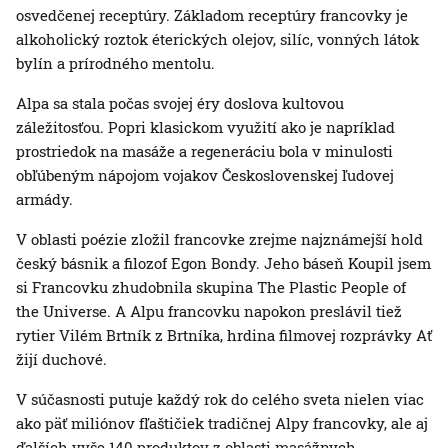
osvedčenej receptúry. Základom receptúry francovky je
alkoholický roztok éterických olejov, silíc, vonných látok
bylín a prírodného mentolu.
Alpa sa stala počas svojej éry doslova kultovou
záležitosťou. Popri klasickom využití ako je napríklad
prostriedok na masáže a regeneráciu bola v minulosti
obľúbeným nápojom vojakov Československej ľudovej
armády.
V oblasti poézie zložil francovke zrejme najznámejší hold
český básnik a filozof Egon Bondy. Jeho báseň Koupil jsem
si Francovku zhudobnila skupina The Plastic People of
the Universe. A Alpu francovku napokon preslávil tiež
rytier Vilém Brtník z Brtníka, hrdina filmovej rozprávky Ať
žijí duchové.
V súčasnosti putuje každý rok do celého sveta nielen viac
ako päť miliónov fľaštičiek tradičnej Alpy francovky, ale aj
ďalších vyše 140 produktov z oblasti masážnych