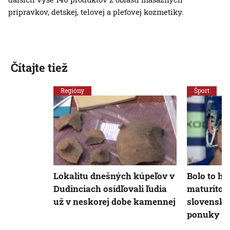
prípravkov, detskej, telovej a pleťovej kozmetiky.
Čítajte tiež
Regióny
Šport
Lokalitu dnešných kúpeľov v
Bolo to ho
Dudinciach osídľovali ľudia
maturitou
už v neskorej dobe kamennej
slovenský
ponuky za