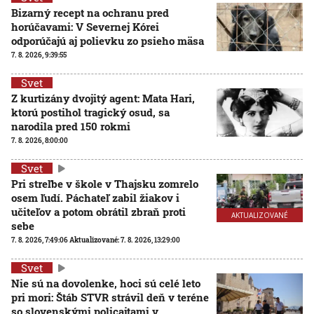
Bizarný recept na ochranu pred
horúčavami: V Severnej Kórei
odporúčajú aj polievku zo psieho mäsa
7. 8. 2026, 9:39:55
Svet
Z kurtizány dvojitý agent: Mata Hari,
ktorú postihol tragický osud, sa
narodila pred 150 rokmi
7. 8. 2026, 8:00:00
Svet
Pri streľbe v škole v Thajsku zomrelo
osem ľudí. Páchateľ zabil žiakov i
učiteľov a potom obrátil zbraň proti
AKTUALIZOVANÉ
sebe
7. 8. 2026, 7:49:06
Aktualizované:
7. 8. 2026, 13:29:00
Svet
Nie sú na dovolenke, hoci sú celé leto
pri mori: Štáb STVR strávil deň v teréne
so slovenskými policajtami v