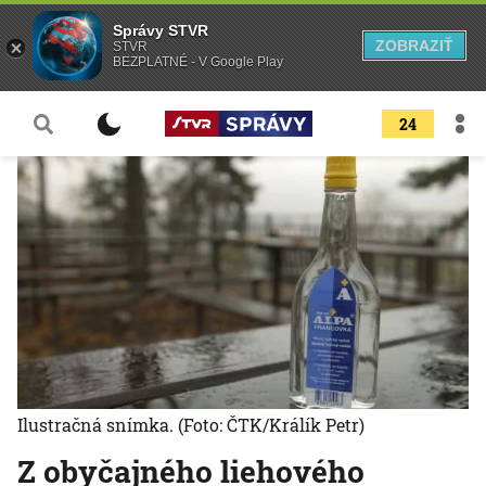
Správy STVR
ZOBRAZIŤ
STVR
BEZPLATNÉ - V Google Play
24
Ilustračná snímka.
(Foto: ČTK/Králík Petr)
Z obyčajného liehového