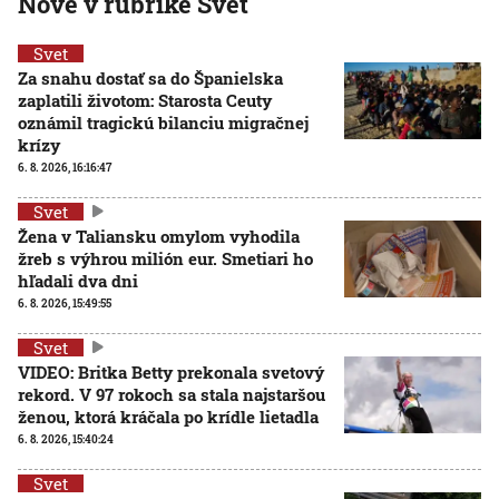
Nové v rubrike Svet
Svet
Za snahu dostať sa do Španielska
zaplatili životom: Starosta Ceuty
oznámil tragickú bilanciu migračnej
krízy
6. 8. 2026, 16:16:47
Svet
Žena v Taliansku omylom vyhodila
žreb s výhrou milión eur. Smetiari ho
hľadali dva dni
6. 8. 2026, 15:49:55
Svet
VIDEO: Britka Betty prekonala svetový
rekord. V 97 rokoch sa stala najstaršou
ženou, ktorá kráčala po krídle lietadla
6. 8. 2026, 15:40:24
Svet