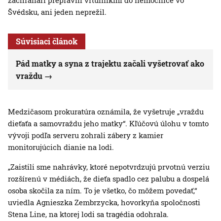
záchranári prepravili vrtuľníkmi do nemocnice vo
Švédsku, ani jeden neprežil.
Súvisiaci článok
Pád matky a syna z trajektu začali vyšetrovať ako
vraždu
Medzičasom prokuratúra oznámila, že vyšetruje „vraždu
dieťaťa a samovraždu jeho matky“. Kľúčovú úlohu v tomto
vývoji podľa serveru zohrali zábery z kamier
monitorujúcich dianie na lodi.
„Zaistili sme nahrávky, ktoré nepotvrdzujú prvotnú verziu
rozšírenú v médiách, že dieťa spadlo cez palubu a dospelá
osoba skočila za ním. To je všetko, čo môžem povedať,“
uviedla Agnieszka Zembrzycka, hovorkyňa spoločnosti
Stena Line, na ktorej lodi sa tragédia odohrala.