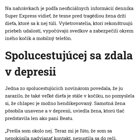
Na nahrávkach je podľa neoficiálnych informácií denníka
Super Express vidieť, že tesne pred tragédiou žena drží
dieťa, ktoré sa k nej túli. Vyšetrovatelia, ktorí rekonštruujú
priebeh udalostí, vypočúvajú svedkov a zabezpečili okrem
iného kočík a mobilný telefón.
Spolucestujúcej sa zdala
v depresii
Jedna zo spolucestujúcich novinárom povedala, že ju
zarazilo, že také veľké dieťa je stále v kočíku, no pomyslela
si, že chlapec je možno hendikepovaný. Samotná žena
pôsobila unavene a v depresii, uviedla žena, ktorú tlač
predstavila len ako pani Beatu.
„Prešla som okolo nej. Teraz mi je ľúto, že som sa
nepokúsila nadviazať kontakt, nepustila sa do reči.