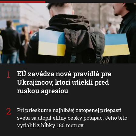
EÚ zavádza nové pravidlá pre
Ukrajincov, ktorí utiekli pred
ruskou agresiou
Pri prieskume najhlbšej zatopenej priepasti
sveta sa utopil elitný český potápač. Jeho telo
vytiahli z hĺbky 186 metrov