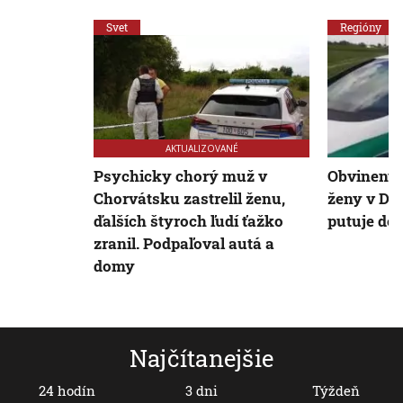
Svet
Regióny
AKTUALIZOVANÉ
Psychicky chorý muž v
Obvinený 
Chorvátsku zastrelil ženu,
ženy v Du
ďalších štyroch ľudí ťažko
putuje do
zranil. Podpaľoval autá a
domy
Najčítanejšie
24 hodín
3 dni
Týždeň