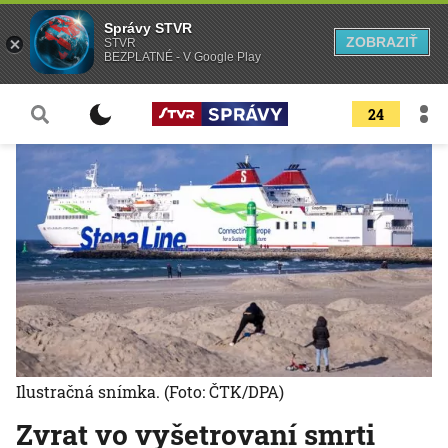
Správy STVR
ZOBRAZIŤ
STVR
BEZPLATNÉ - V Google Play
24
Ilustračná snímka.
(Foto: ČTK/DPA)
Zvrat vo vyšetrovaní smrti