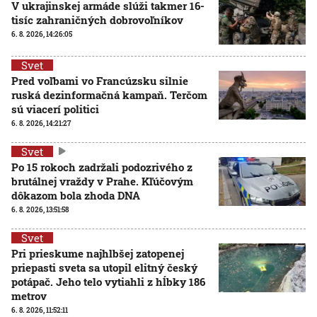
V ukrajinskej armáde slúži takmer 16-
tisíc zahraničných dobrovoľníkov
6. 8. 2026, 14:26:05
Svet
Pred voľbami vo Francúzsku silnie
ruská dezinformačná kampaň. Terčom
sú viacerí politici
6. 8. 2026, 14:21:27
Svet
Po 15 rokoch zadržali podozrivého z
brutálnej vraždy v Prahe. Kľúčovým
dôkazom bola zhoda DNA
6. 8. 2026, 13:51:58
Svet
Pri prieskume najhlbšej zatopenej
priepasti sveta sa utopil elitný český
potápač. Jeho telo vytiahli z hĺbky 186
metrov
6. 8. 2026, 11:52:11