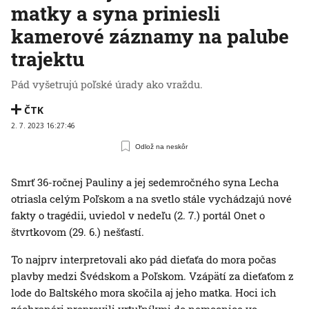
matky a syna priniesli
kamerové záznamy na palube
trajektu
Pád vyšetrujú poľské úrady ako vraždu.
ČTK
2. 7. 2023 16:27:46
Odlož na neskôr
Smrť 36-ročnej Pauliny a jej sedemročného syna Lecha
otriasla celým Poľskom a na svetlo stále vychádzajú nové
fakty o tragédii, uviedol v nedeľu (2. 7.) portál Onet o
štvrtkovom (29. 6.) nešťastí.
To najprv interpretovali ako pád dieťaťa do mora počas
plavby medzi Švédskom a Poľskom. Vzápätí za dieťaťom z
lode do Baltského mora skočila aj jeho matka. Hoci ich