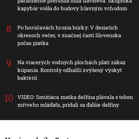
parlamente prerušila milá návšteva. Skupinka
kapybár vošla do budovy hlavným vchodom
Po horúčavách hrozia búrky: V desiatich
okresoch večer, v značnej časti Slovenska
počas piatka
Na viacerých vodných plochách platí zákaz
kúpania. Kontroly odhalili zvýšený výskyt
baktérií
VIDEO: Smútiaca matka delfína plávala s telom
mŕtveho mláďaťa, pridali sa ďalšie delfíny