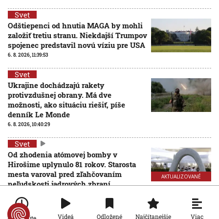
Svet
Odštiepenci od hnutia MAGA by mohli
založiť tretiu stranu. Niekdajší Trumpov
spojenec predstavil novú víziu pre USA
6. 8. 2026, 11:39:53
Svet
Ukrajine dochádzajú rakety
protivzdušnej obrany. Má dve
možnosti, ako situáciu riešiť, píše
denník Le Monde
6. 8. 2026, 10:40:29
Svet
Od zhodenia atómovej bomby v
Hirošime uplynulo 81 rokov. Starosta
mesta varoval pred zľahčovaním
AKTUALIZOVANÉ
neľudskosti jadrových zbraní
6. 8. 2026, 10:39:25
Aktualizované:
6. 8. 2026, 13:10:00
Svet
Viac
Videá
Odložené
Najčítanejšie
Po minúte