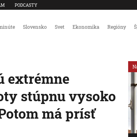
AM
PODCASTY
minúte
Slovensko
Svet
Ekonomika
Regióny
Š
N
ú extrémne
oty stúpnu vysoko
 Potom má prísť