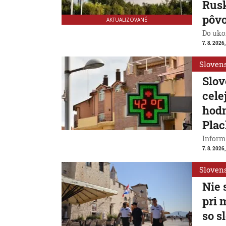
Rusk
pôv
AKTUALIZOVANÉ
Do ukon
7. 8. 2026,
Sloven
Slov
cele
hodn
Plac
Inform
7. 8. 2026,
Sloven
Nie 
pri 
so s