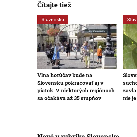
Čítajte tiež
Slovensko
Slo
Vlna horúčav bude na
Slove
Slovensku pokračovať aj v
sucho
piatok. V niektorých regiónoch
zavla
sa očakáva až 35 stupňov
nie j
Nové v rubrike Slovensko