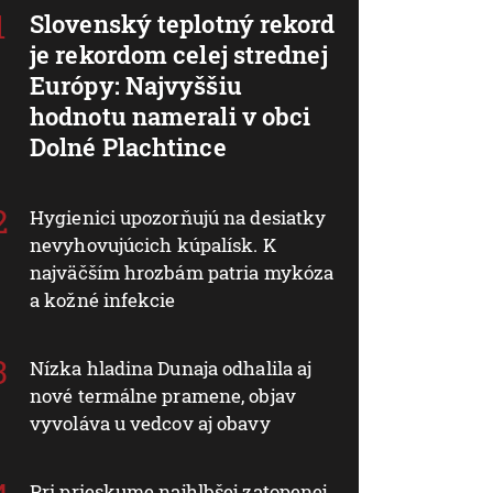
Slovenský teplotný rekord
je rekordom celej strednej
Európy: Najvyššiu
hodnotu namerali v obci
Dolné Plachtince
Hygienici upozorňujú na desiatky
nevyhovujúcich kúpalísk. K
najväčším hrozbám patria mykóza
a kožné infekcie
Nízka hladina Dunaja odhalila aj
nové termálne pramene, objav
vyvoláva u vedcov aj obavy
Pri prieskume najhlbšej zatopenej