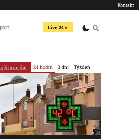
Kontakt
port
Live 24
24 hodín
3 dni
Týždeň
ajčítanejšie