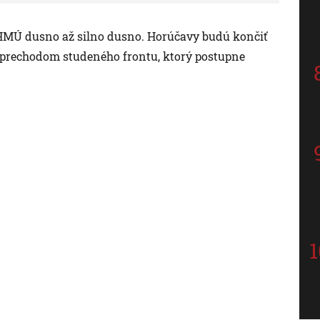
SHMÚ dusno až silno dusno. Horúčavy budú končiť
 prechodom studeného frontu, ktorý postupne