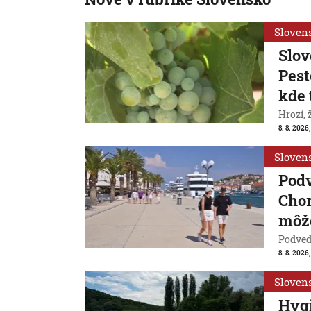
Sloven
Slov
Pest
kde 
Hrozí,
8. 8. 2026,
Sloven
Pod
Chor
môže
Podvede
8. 8. 2026,
Sloven
Hygi