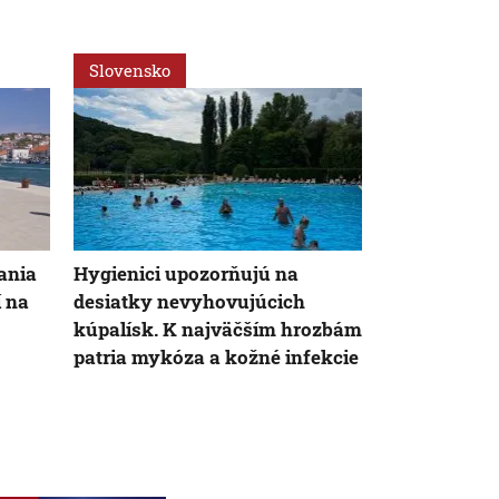
Slovensko
Slovensko
AK
ania
Hygienici upozorňujú na
FPU zverejn
í na
desiatky nevyhovujúcich
poberateľov d
kúpalísk. K najväčším hrozbám
čísla nesedi
patria mykóza a kožné infekcie
snaží prekr