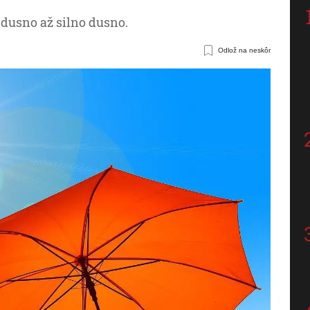
dusno až silno dusno.
Odlož na neskôr