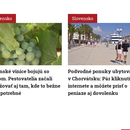
vensko
Slovensko
nské vinice bojujú so
Podvodné ponuky ubytov
m. Pestovatelia začali
v Chorvátsku: Pár kliknut
žovať aj tam, kde to bežne
internete a môžete prísť o
e potrebné
peniaze aj dovolenku