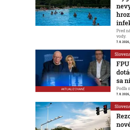
nevy
hroz
infe
Pred n
vody.
7. 8. 2026,
Sloven
FPU 
dotá
sa n
Podľa 
AKTUALIZOVANÉ
7. 8. 2026,
Sloven
Rezo
nové