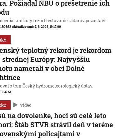
a. Požiadal NBÚ o prešetrenie ich
odu
čenia kontroly rezort testovanie radarov pozastavil.
 13:08:52
Aktualizované:
7. 8. 2026, 19:12:00
sko
enský teplotný rekord je rekordom
j strednej Európy: Najvyššiu
otu namerali v obci Dolné
htince
oval o tom Český hydrometeorologický ústav.
 12:32:51
sko
Video
sú na dovolenke, hoci sú celé leto
mori: Štáb STVR strávil deň v teréne
lovenskými policajtami v