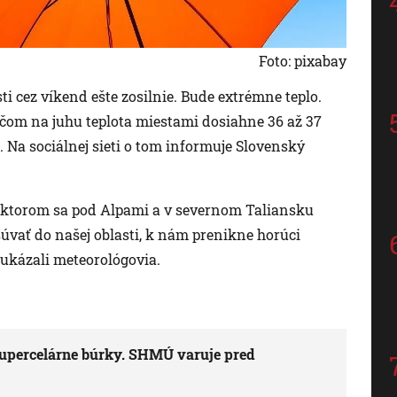
Foto: pixabay
ti cez víkend ešte zosilnie. Bude extrémne teplo.
ričom na juhu teplota miestami dosiahne 36 až 37
 Na sociálnej sieti o tom informuje Slovenský
 ktorom sa pod Alpami a v severnom Taliansku
súvať do našej oblasti, k nám prenikne horúci
oukázali meteorológovia.
supercelárne búrky. SHMÚ varuje pred