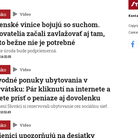
sko
Video
Konta
enské vinice bojujú so suchom.
Copyri
ovatelia začali zavlažovať aj tam,
Cookie
to bežne nie je potrebné
 že úroda bude podpriemerná.
 14:32:55
sko
Video
vodné ponuky ubytovania v
vátsku: Pár kliknutí na internete a
te prísť o peniaze aj dovolenku
ní Slováci si rezervovali ubytovanie cez sociálnu sieť.
 10:51:49
sko
Video
enici upozorňujú na desiatky