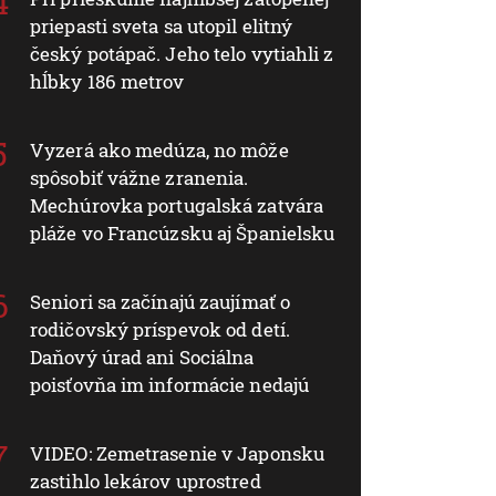
priepasti sveta sa utopil elitný
český potápač. Jeho telo vytiahli z
hĺbky 186 metrov
Vyzerá ako medúza, no môže
spôsobiť vážne zranenia.
Mechúrovka portugalská zatvára
pláže vo Francúzsku aj Španielsku
Seniori sa začínajú zaujímať o
rodičovský príspevok od detí.
Daňový úrad ani Sociálna
poisťovňa im informácie nedajú
VIDEO: Zemetrasenie v Japonsku
zastihlo lekárov uprostred