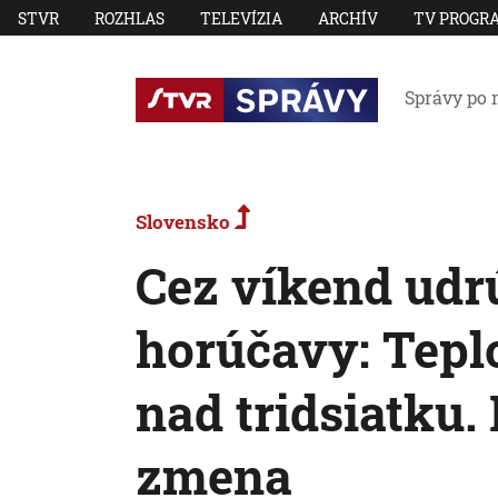
STVR
ROZHLAS
TELEVÍZIA
ARCHÍV
TV PROGR
Správy po 
Slovensko
Cez víkend udr
horúčavy: Tepl
nad tridsiatku.
zmena