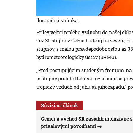
Ilustračná snímka.
Prílev veľmi teplého vzduchu do našej oblas
Cez 30 stupňov Celzia bude aj na severe, p
stupňov, s malou pravdepodobnosťou až 38.
hydrometeorologický ústav (SHMÚ).
„Pred postupujúcim studeným frontom, na
postupne prehĺbi tlaková níž a bude sa pre
tropický vzduch od juhu až juhozápadu,“ p
Súvisiaci článok
Gemer a východ SR zasiahli intenzívne 
prívalovými povodňami