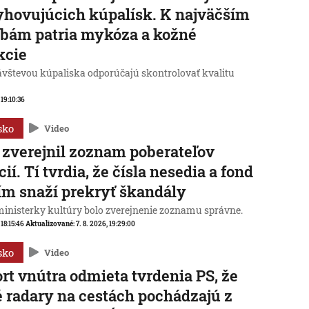
hovujúcich kúpalísk. K najväčším
bám patria mykóza a kožné
kcie
ávštevou kúpaliska odporúčajú skontrolovať kvalitu
 19:10:36
sko
Video
zverejnil zoznam poberateľov
cií. Tí tvrdia, že čísla nesedia a fond
ím snaží prekryť škandály
ministerky kultúry bolo zverejnenie zoznamu správne.
 18:15:46
Aktualizované:
7. 8. 2026, 19:29:00
sko
Video
rt vnútra odmieta tvrdenia PS, že
 radary na cestách pochádzajú z