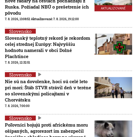
nové radary na cestách pochádzajú z
Ruska. Požiadal NBÚ o prešetrenie ich
AKTUALIZOVANÉ
pôvodu
7. 8. 2026, 13:08:52
Aktualizované:
7. 8. 2026, 19:12:00
Slovensko
Slovenský teplotný rekord je rekordom
celej strednej Európy: Najvyššiu
hodnotu namerali v obci Dolné
Plachtince
7. 8. 2026, 12:32:51
Slovensko
Nie sú na dovolenke, hoci sú celé leto
pri mori: Štáb STVR strávil deň v teréne
so slovenskými policajtami v
Chorvátsku
7. 8. 2026, 7:00:00
Slovensko
Poľovníci bojujú proti africkému moru
ošípaných, agrorezort im zabezpečil
špeciálne chladiace boxy na ulovené