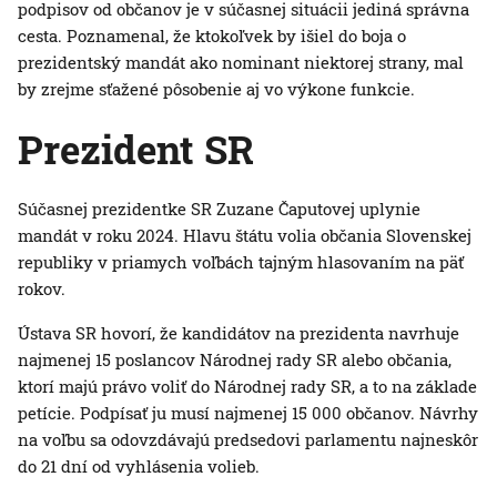
podpisov od občanov je v súčasnej situácii jediná správna
cesta. Poznamenal, že ktokoľvek by išiel do boja o
prezidentský mandát ako nominant niektorej strany, mal
by zrejme sťažené pôsobenie aj vo výkone funkcie.
Prezident SR
Súčasnej prezidentke SR Zuzane Čaputovej uplynie
mandát v roku 2024. Hlavu štátu volia občania Slovenskej
republiky v priamych voľbách tajným hlasovaním na päť
rokov.
Ústava SR hovorí, že kandidátov na prezidenta navrhuje
najmenej 15 poslancov Národnej rady SR alebo občania,
ktorí majú právo voliť do Národnej rady SR, a to na základe
petície. Podpísať ju musí najmenej 15 000 občanov. Návrhy
na voľbu sa odovzdávajú predsedovi parlamentu najneskôr
do 21 dní od vyhlásenia volieb.