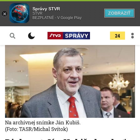
Správy STVR
ZOBRAZIŤ
STVR
BEZPLATNÉ - V Google Play
24
Na archívnej snímke Ján Kubiš.
(Foto: TASR/Michal Svítok)