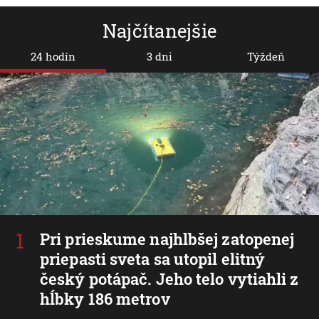
Najčítanejšie
24 hodín
3 dni
Týždeň
Pri prieskume najhlbšej zatopenej
priepasti sveta sa utopil elitný
český potápač. Jeho telo vytiahli z
hĺbky 186 metrov