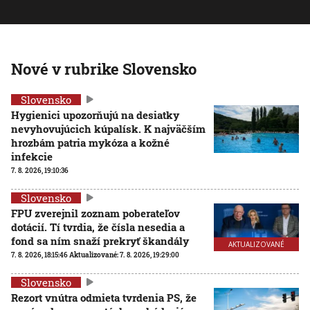
Nové v rubrike Slovensko
Slovensko
Hygienici upozorňujú na desiatky
nevyhovujúcich kúpalísk. K najväčším
hrozbám patria mykóza a kožné
infekcie
7. 8. 2026, 19:10:36
Slovensko
FPU zverejnil zoznam poberateľov
dotácií. Tí tvrdia, že čísla nesedia a
fond sa ním snaží prekryť škandály
AKTUALIZOVANÉ
7. 8. 2026, 18:15:46
Aktualizované:
7. 8. 2026, 19:29:00
Slovensko
Rezort vnútra odmieta tvrdenia PS, že