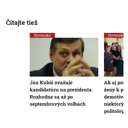
Čítajte tiež
Slovensko
Slovensko
Ján Kubiš zvažuje
Ak aj pre
kandidatúru na prezidenta.
ženy k poli
Rozhodne sa až po
demotivov
septembrových voľbách
niektorých
politológo