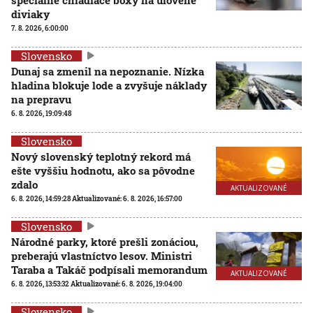
diviaky
7. 8. 2026, 6:00:00
Slovensko
Dunaj sa zmenil na nepoznanie. Nízka
hladina blokuje lode a zvyšuje náklady
na prepravu
6. 8. 2026, 19:09:48
Slovensko
Nový slovenský teplotný rekord má
ešte vyššiu hodnotu, ako sa pôvodne
zdalo
AKTUALIZOVANÉ
6. 8. 2026, 14:59:28
Aktualizované:
6. 8. 2026, 16:57:00
Slovensko
Národné parky, ktoré prešli zonáciou,
preberajú vlastníctvo lesov. Ministri
Taraba a Takáč podpísali memorandum
AKTUALIZOVANÉ
6. 8. 2026, 13:53:32
Aktualizované:
6. 8. 2026, 19:04:00
Slovensko