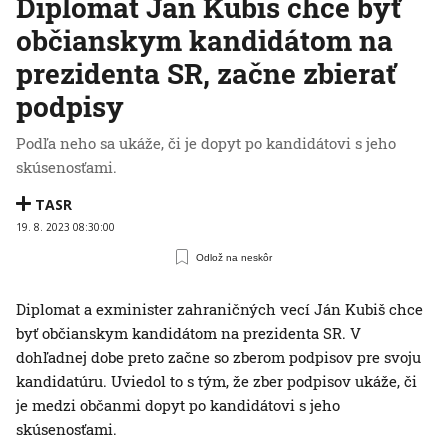
Diplomat Ján Kubiš chce byť
občianskym kandidátom na
prezidenta SR, začne zbierať
podpisy
Podľa neho sa ukáže, či je dopyt po kandidátovi s jeho
skúsenosťami.
TASR
19. 8. 2023 08:30:00
Odlož na neskôr
Diplomat a exminister zahraničných vecí Ján Kubiš chce
byť občianskym kandidátom na prezidenta SR. V
dohľadnej dobe preto začne so zberom podpisov pre svoju
kandidatúru. Uviedol to s tým, že zber podpisov ukáže, či
je medzi občanmi dopyt po kandidátovi s jeho
skúsenosťami.