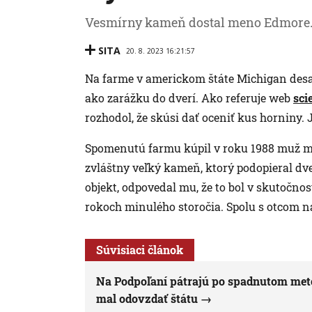
Vesmírny kameň dostal meno Edmore
SITA
20. 8. 2023 16:21:57
Na farme v americkom štáte Michigan desať
ako zarážku do dverí. Ako referuje web
sci
rozhodol, že skúsi dať oceniť kus horniny.
Spomenutú farmu kúpil v roku 1988 muž m
zvláštny veľký kameň, ktorý podopieral dve
objekt, odpovedal mu, že to bol v skutočnos
rokoch minulého storočia. Spolu s otcom na
Súvisiaci článok
Na Podpoľaní pátrajú po spadnutom meteo
mal odovzdať štátu