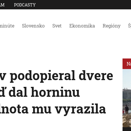
AM
PODCASTY
minúte
Slovensko
Svet
Ekonomika
Regióny
Š
N
v podopieral dvere
ď dal horninu
dnota mu vyrazila