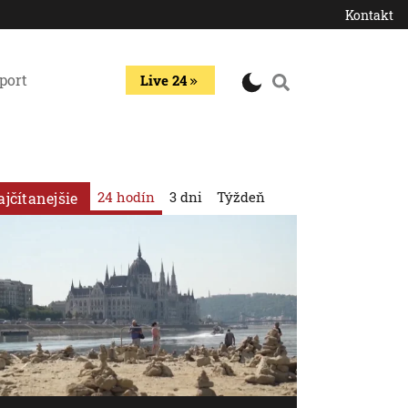
Kontakt
port
Live 24
24 hodín
3 dni
Týždeň
ajčítanejšie