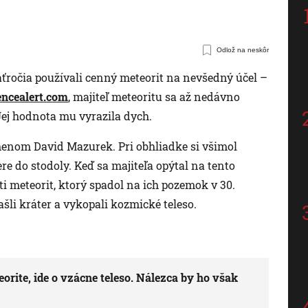
.
Odlož na neskôr
ročia používali cenný meteorit na nevšedný účel –
encealert.com
, majiteľ meteoritu sa až nedávno
 Jej hodnota mu vyrazila dych.
enom David Mazurek. Pri obhliadke si všimol
re do stodoly. Keď sa majiteľa opýtal na tento
ti meteorit, ktorý spadol na ich pozemok v 30.
šli kráter a vykopali kozmické teleso.
rite, ide o vzácne teleso. Nálezca by ho však