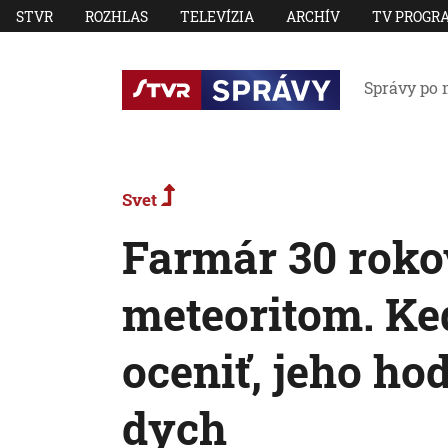
STVR
ROZHLAS
TELEVÍZIA
ARCHÍV
TV PROGR
Správy po 
Svet
Farmár 30 roko
meteoritom. Ke
oceniť, jeho ho
dych