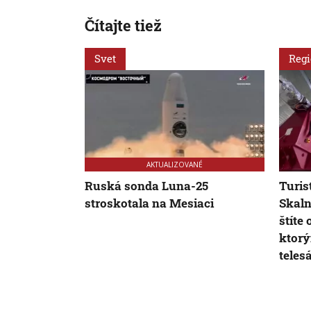
Čítajte tiež
Svet
Reg
AKTUALIZOVANÉ
Ruská sonda Luna-25
Turis
stroskotala na Mesiaci
Skal
štíte
ktorý
teles