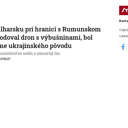
Konta
lharsku pri hranici s Rumunskom
Copyri
odoval dron s výbušninami, bol
Cookie
me ukrajinského pôvodu
ministerstva nešlo o zámerný čin.
 17:52:27
krajine nezostala žiadna
škodená tepelná elektráreň, tvrdí
elenskyj
l to po stretnutí so srbským prezidentom.
 15:34:46