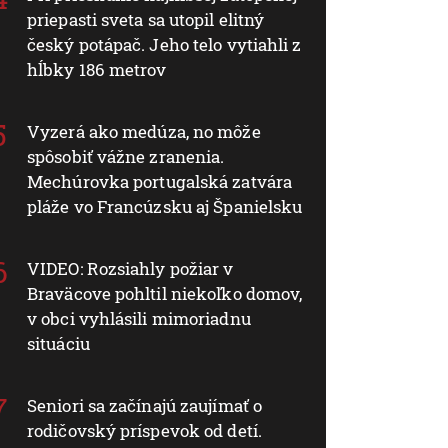
priepasti sveta sa utopil elitný
český potápač. Jeho telo vytiahli z
hĺbky 186 metrov
Vyzerá ako medúza, no môže
spôsobiť vážne zranenia.
Mechúrovka portugalská zatvára
pláže vo Francúzsku aj Španielsku
VIDEO: Rozsiahly požiar v
Braväcove pohltil niekoľko domov,
v obci vyhlásili mimoriadnu
situáciu
Seniori sa začínajú zaujímať o
rodičovský príspevok od detí.