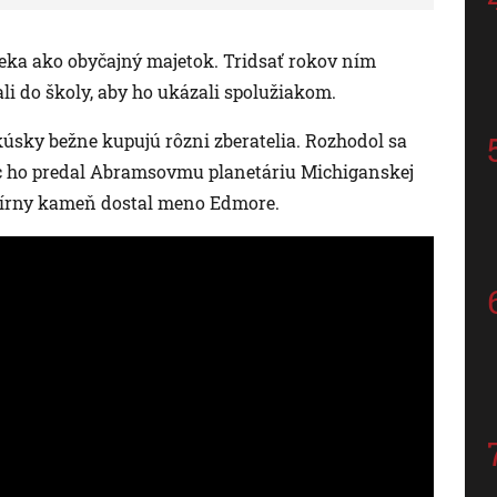
reka ako obyčajný majetok. Tridsať rokov ním
ali do školy, aby ho ukázali spolužiakom.
úsky bežne kupujú rôzni zberatelia. Rozhodol sa
c ho predal Abramsovmu planetáriu Michiganskej
esmírny kameň dostal meno Edmore.