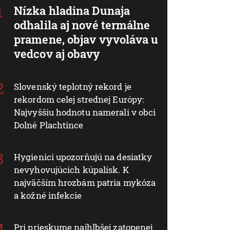
Nízka hladina Dunaja
odhalila aj nové termálne
pramene, objav vyvoláva u
vedcov aj obavy
Slovenský teplotný rekord je
rekordom celej strednej Európy:
Najvyššiu hodnotu namerali v obci
Dolné Plachtince
Hygienici upozorňujú na desiatky
nevyhovujúcich kúpalísk. K
najväčším hrozbám patria mykóza
a kožné infekcie
Pri prieskume najhlbšej zatopenej