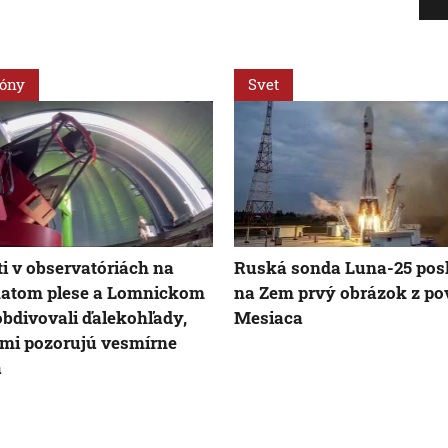
ióny
Svet
ti v observatóriách na
Ruská sonda Luna-25 pos
natom plese a Lomnickom
na Zem prvý obrázok z po
 obdivovali ďalekohľady,
Mesiaca
mi pozorujú vesmírne
á