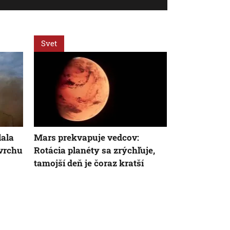
Svet
Regióny
lala
Mars prekvapuje vedcov:
Na Podpoľan
vrchu
Rotácia planéty sa zrýchľuje,
spadnutom me
tamojší deň je čoraz kratší
vzácne teles
však mal od