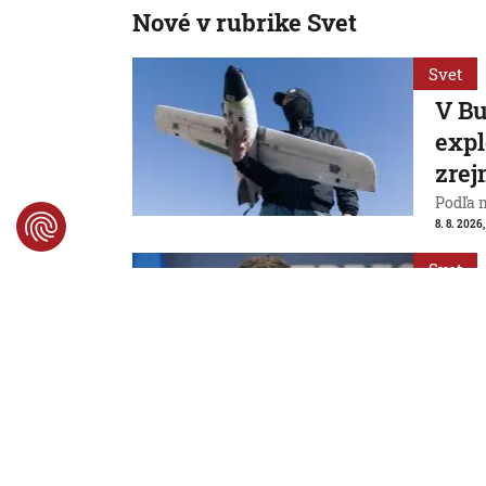
Nové v rubrike Svet
Svet
V Bu
expl
zrej
Podľa 
8. 8. 2026,
Svet
Na U
nepo
V. Z
Uviedo
8. 8. 2026,
Svet