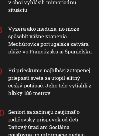
v obci vyhlásili mimoriadnu
situáciu
Vyzerá ako medúza, no môže
spôsobiť vážne zranenia.
Mechúrovka portugalská zatvára
pláže vo Francúzsku aj Španielsku
Pri prieskume najhlbšej zatopenej
priepasti sveta sa utopil elitný
český potápač. Jeho telo vytiahli z
hĺbky 186 metrov
Seniori sa začínajú zaujímať o
rodičovský príspevok od detí.
Daňový úrad ani Sociálna
poisťovňa im informácie nedajú