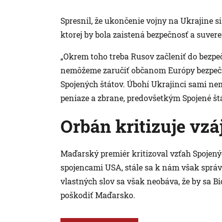
Spresnil, že ukončenie vojny na Ukrajine s
ktorej by bola zaistená bezpečnosť a suvere
„Okrem toho treba Rusov začleniť do bezpeč
nemôžeme zaručiť občanom Európy bezpečný 
Spojených štátov. Úbohí Ukrajinci sami ne
peniaze a zbrane, predovšetkým Spojené štát
Orbán kritizuje vz
Maďarský premiér kritizoval vzťah Spojen
spojencami USA, stále sa k nám však správ
vlastných slov sa však neobáva, že by sa 
poškodiť Maďarsko.