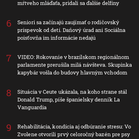
mŕtveho mláďaťa, pridali sa ďalšie delfíny
Seniori sa začínajú zaujímať o rodičovský
príspevok od detí. Daňový úrad ani Sociálna
poisťovňa im informácie nedajú
VIDEO: Rokovanie v brazílskom regionálnom
parlamente prerušila milá návšteva. Skupinka
kapybár vošla do budovy hlavným vchodom
Situácia v Ceute ukázala, na koho strane stál
Donald Trump, píše španielsky denník La
Vanguardia
Rehabilitácia, kondícia aj odbúranie stresu: Vo
Zvolene otvorili prvý celoročný bazén pre psy