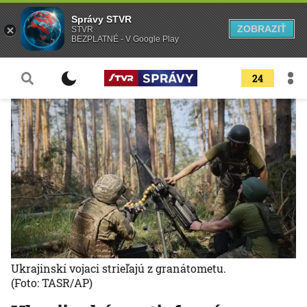
Správy STVR
ZOBRAZIŤ
STVR
BEZPLATNÉ - V Google Play
24
Ukrajinskí vojaci strieľajú z granátometu.
(Foto: TASR/AP)