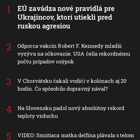
EÚ zavádza nové pravidlá pre
Ukrajincov, ktorí utiekli pred
ruskou agresiou
Odporca vakcín Robert F. Kennedy mladší
vyzýva na očkovanie. USA čelia rekordnému
počtu prípadov osýpok
V Chorvátsku čakali vodiči v kolónach aj 20
hodín. Čo spôsobilo dopravný nával?
Na Slovensku padol nový absolútny rekord
teploty vzduchu
VIDEO: Smútiaca matka delfína plávala s telom