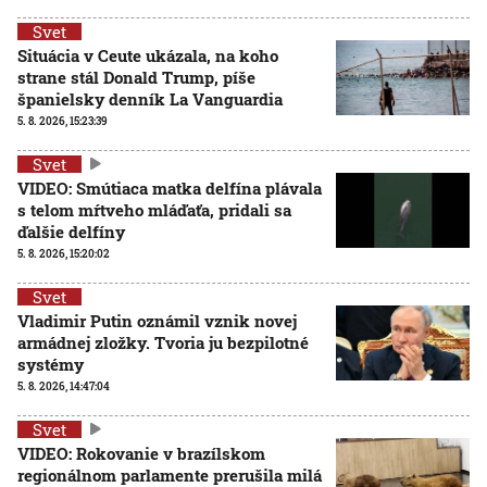
Svet
Situácia v Ceute ukázala, na koho
strane stál Donald Trump, píše
španielsky denník La Vanguardia
5. 8. 2026, 15:23:39
Svet
VIDEO: Smútiaca matka delfína plávala
s telom mŕtveho mláďaťa, pridali sa
ďalšie delfíny
5. 8. 2026, 15:20:02
Svet
Vladimir Putin oznámil vznik novej
armádnej zložky. Tvoria ju bezpilotné
systémy
5. 8. 2026, 14:47:04
Svet
VIDEO: Rokovanie v brazílskom
regionálnom parlamente prerušila milá