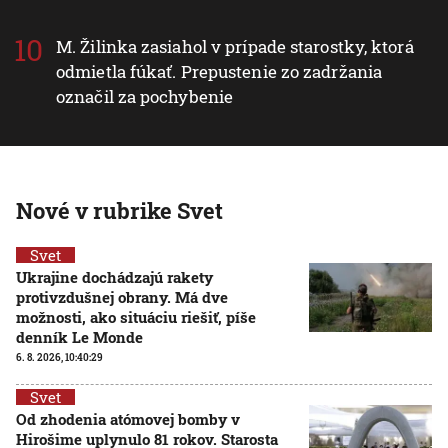
M. Žilinka zasiahol v prípade starostky, ktorá
odmietla fúkať. Prepustenie zo zadržania
označil za pochybenie
Nové v rubrike Svet
Svet
Ukrajine dochádzajú rakety
protivzdušnej obrany. Má dve
možnosti, ako situáciu riešiť, píše
denník Le Monde
6. 8. 2026, 10:40:29
Svet
Od zhodenia atómovej bomby v
Hirošime uplynulo 81 rokov. Starosta