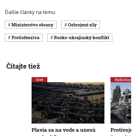
Ďalšie články na tému:
Ministerstvo obrany
ozbrojené sily
protiofenzíva
rusko-ukrajinský konflikt
Čítajte tiež
Svet
Rádiožurnál
Plavia sa na vode a unesú
Protivojn