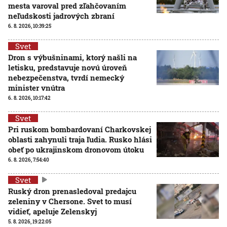
mesta varoval pred zľahčovaním
neľudskosti jadrových zbraní
6. 8. 2026, 10:39:25
Svet
Dron s výbušninami, ktorý našli na
letisku, predstavuje novú úroveň
nebezpečenstva, tvrdí nemecký
minister vnútra
6. 8. 2026, 10:17:42
Svet
Pri ruskom bombardovaní Charkovskej
oblasti zahynuli traja ľudia. Rusko hlási
obeť po ukrajinskom dronovom útoku
6. 8. 2026, 7:54:40
Svet
Ruský dron prenasledoval predajcu
zeleniny v Chersone. Svet to musí
vidieť, apeluje Zelenskyj
5. 8. 2026, 19:22:05