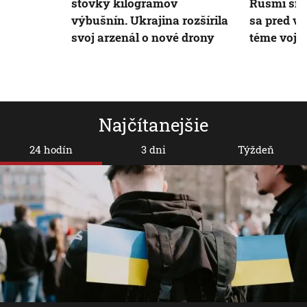
stovky kilogramov
Rusmi siln
výbušnín. Ukrajina rozšírila
sa pred v
svoj arzenál o nové drony
téme vojn
Najčítanejšie
24 hodín
3 dni
Týždeň