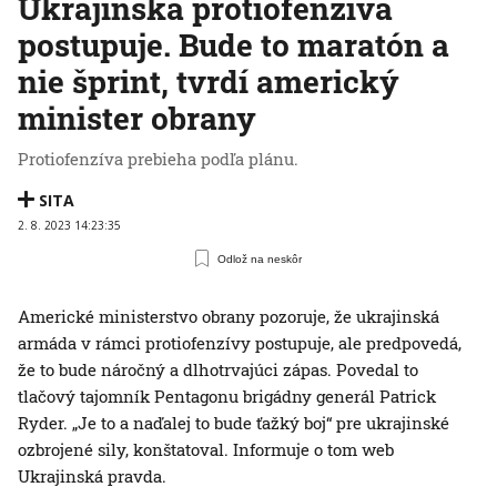
Ukrajinská protiofenzíva
postupuje. Bude to maratón a
nie šprint, tvrdí americký
minister obrany
Protiofenzíva prebieha podľa plánu.
SITA
2. 8. 2023 14:23:35
Odlož na neskôr
Americké ministerstvo obrany pozoruje, že ukrajinská
armáda v rámci protiofenzívy postupuje, ale predpovedá,
že to bude náročný a dlhotrvajúci zápas. Povedal to
tlačový tajomník Pentagonu brigádny generál Patrick
Ryder. „Je to a naďalej to bude ťažký boj“ pre ukrajinské
ozbrojené sily, konštatoval. Informuje o tom web
Ukrajinská pravda.