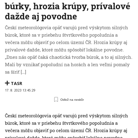
búrky, hrozia krúpy, prívalové
dažde aj povodne
Českí meteorológovia opäť varujú pred výskytom silných
búrok, ktoré sa v priebehu štvrtkového popoludnia a
večera môžu objaviť po celom území ČR. Hrozia krúpy aj
prívalové dažde, ktoré môžu spôsobiť lokálne povodne.
„Dnes nás opäť čaká chaotická tvorba búrok, a to aj silných.
Mali by vznikať popoludní na horách a len veľmi pomaly
sa šíriť […]
TASR
17. 8. 2023 13:45:29
Odlož na neskôr
Českí meteorológovia opäť varujú pred výskytom silných
búrok, ktoré sa v priebehu štvrtkového popoludnia a
večera môžu objaviť po celom území ČR. Hrozia krúpy aj
prívalové dažde, ktoré môžu spôsobiť lokálne povodne.