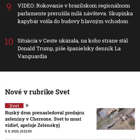
VIDEO: Rokovanie v brazílskom regionálnom
parlamente prerušila milá návšteva. Skupinka
kapybár vošla do budovy hlavným vchodom
Situácia v Ceute ukázala, na koho strane stál
Donald Trump, píše španielsky denník La
Vanguardia
Nové v rubrike Svet
Svet
Ruský dron prenasledoval predajcu
zeleniny v Chersone. Svet to musí
vidieť, apeluje Zelenskyj
5. 8. 2026, 19:22:05