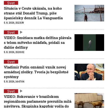
Svet
Situácia v Ceute ukázala, na koho
strane stál Donald Trump, píše
španielsky denník La Vanguardia
5. 8. 2026, 15:23:39
Svet
VIDEO: Smútiaca matka delfína plávala
s telom mŕtveho mláďaťa, pridali sa
ďalšie delfíny
5. 8. 2026, 15:20:02
Svet
Vladimir Putin oznámil vznik novej
armádnej zložky. Tvoria ju bezpilotné
systémy
5. 8. 2026, 14:47:04
Svet
VIDEO: Rokovanie v brazílskom
regionálnom parlamente prerušila milá
návšteva. Skupinka kapybár vošla do