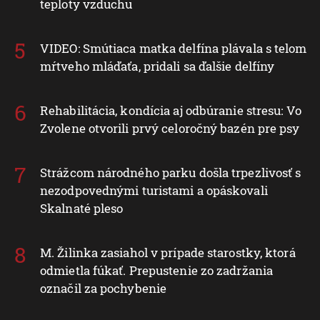
teploty vzduchu
VIDEO: Smútiaca matka delfína plávala s telom
mŕtveho mláďaťa, pridali sa ďalšie delfíny
Rehabilitácia, kondícia aj odbúranie stresu: Vo
Zvolene otvorili prvý celoročný bazén pre psy
Strážcom národného parku došla trpezlivosť s
nezodpovednými turistami a opáskovali
Skalnaté pleso
M. Žilinka zasiahol v prípade starostky, ktorá
odmietla fúkať. Prepustenie zo zadržania
označil za pochybenie