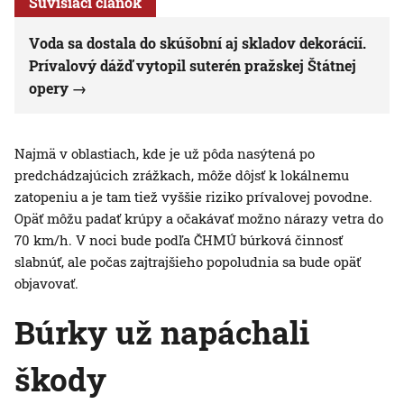
Súvisiaci článok
Voda sa dostala do skúšobní aj skladov dekorácií.
Prívalový dážď vytopil suterén pražskej Štátnej
opery
Najmä v oblastiach, kde je už pôda nasýtená po
predchádzajúcich zrážkach, môže dôjsť k lokálnemu
zatopeniu a je tam tiež vyššie riziko prívalovej povodne.
Opäť môžu padať krúpy a očakávať možno nárazy vetra do
70 km/h. V noci bude podľa ČHMÚ búrková činnosť
slabnúť, ale počas zajtrajšieho popoludnia sa bude opäť
objavovať.
Búrky už napáchali
škody