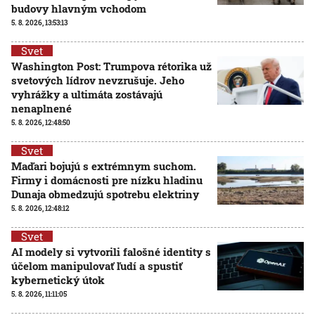
budovy hlavným vchodom
5. 8. 2026, 13:53:13
Svet
Washington Post: Trumpova rétorika už
svetových lídrov nevzrušuje. Jeho
vyhrážky a ultimáta zostávajú
nenaplnené
5. 8. 2026, 12:48:50
Svet
Maďari bojujú s extrémnym suchom.
Firmy i domácnosti pre nízku hladinu
Dunaja obmedzujú spotrebu elektriny
5. 8. 2026, 12:48:12
Svet
AI modely si vytvorili falošné identity s
účelom manipulovať ľudí a spustiť
kybernetický útok
5. 8. 2026, 11:11:05