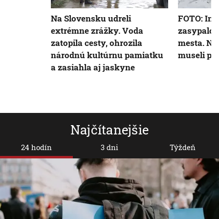
Na Slovensku udreli
FOTO: Int
extrémne zrážky. Voda
zasypalo 
zatopila cesty, ohrozila
mesta. Na
národnú kultúrnu pamiatku
museli po
a zasiahla aj jaskyne
Najčítanejšie
24 hodín
3 dni
Týždeň