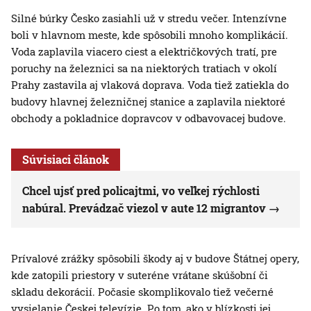
Silné búrky Česko zasiahli už v stredu večer. Intenzívne
boli v hlavnom meste, kde spôsobili mnoho komplikácií.
Voda zaplavila viacero ciest a električkových tratí, pre
poruchy na železnici sa na niektorých tratiach v okolí
Prahy zastavila aj vlaková doprava. Voda tiež zatiekla do
budovy hlavnej železničnej stanice a zaplavila niektoré
obchody a pokladnice dopravcov v odbavovacej budove.
Súvisiaci článok
Chcel ujsť pred policajtmi, vo veľkej rýchlosti
nabúral. Prevádzač viezol v aute 12 migrantov
Prívalové zrážky spôsobili škody aj v budove Štátnej opery,
kde zatopili priestory v suteréne vrátane skúšobní či
skladu dekorácií. Počasie skomplikovalo tiež večerné
vysielanie Českej televízie. Po tom, ako v blízkosti jej