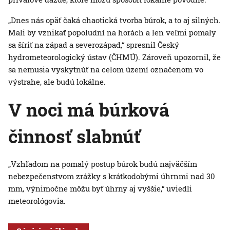
„Dnes nás opäť čaká chaotická tvorba búrok, a to aj silných.
Mali by vznikať popoludní na horách a len veľmi pomaly
sa šíriť na západ a severozápad,“ spresnil Český
hydrometeorologický ústav (ČHMÚ). Zároveň upozornil, že
sa nemusia vyskytnúť na celom území označenom vo
výstrahe, ale budú lokálne.
V noci má búrková
činnosť slabnúť
„Vzhľadom na pomalý postup búrok budú najväčším
nebezpečenstvom zrážky s krátkodobými úhrnmi nad 30
mm, výnimočne môžu byť úhrny aj vyššie,“ uviedli
meteorológovia.