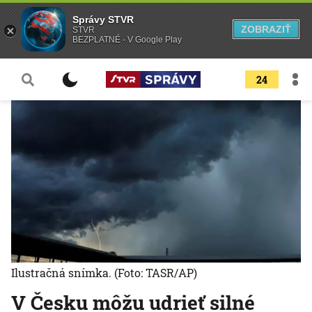
Správy STVR
ZOBRAZIŤ
STVR
BEZPLATNÉ - V Google Play
24
Ilustračná snímka.
(Foto: TASR/AP)
V Česku môžu udrieť silné