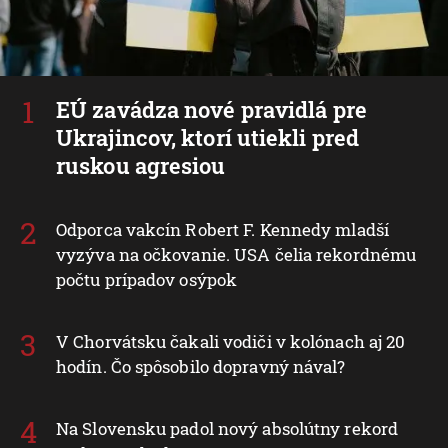
EÚ zavádza nové pravidlá pre
Ukrajincov, ktorí utiekli pred
ruskou agresiou
Odporca vakcín Robert F. Kennedy mladší
vyzýva na očkovanie. USA čelia rekordnému
počtu prípadov osýpok
V Chorvátsku čakali vodiči v kolónach aj 20
hodín. Čo spôsobilo dopravný nával?
Na Slovensku padol nový absolútny rekord