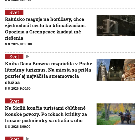
Svet
Rakúsko reaguje na horúčavy, chce
zjednodušiť cestu ku klimatizáciám.
Opozícia a Greenpeace žiadajú iné
riešenia
8. 8. 2026, 10:00:00
Svet
Kniha Dana Browna rozprúdila v Prahe
literárny turizmus. Na miesta sa prišla
pozrieť aj najväčšia streamovacia
služba
8. 8. 2026, 9:00:00
Svet
Na Sicílii končia turistami obľúbené
konské povozy. Po rokoch kritiky za
hrozné podmienky sa stratia z ulíc
8. 8. 2026, 8:00:00
Svet