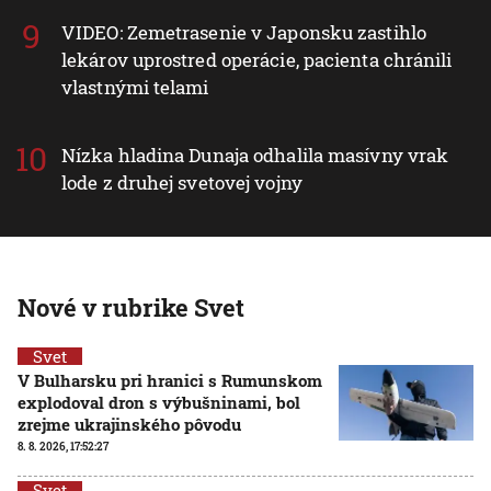
VIDEO: Zemetrasenie v Japonsku zastihlo
lekárov uprostred operácie, pacienta chránili
vlastnými telami
Nízka hladina Dunaja odhalila masívny vrak
lode z druhej svetovej vojny
Nové v rubrike Svet
Svet
V Bulharsku pri hranici s Rumunskom
explodoval dron s výbušninami, bol
zrejme ukrajinského pôvodu
8. 8. 2026, 17:52:27
Svet