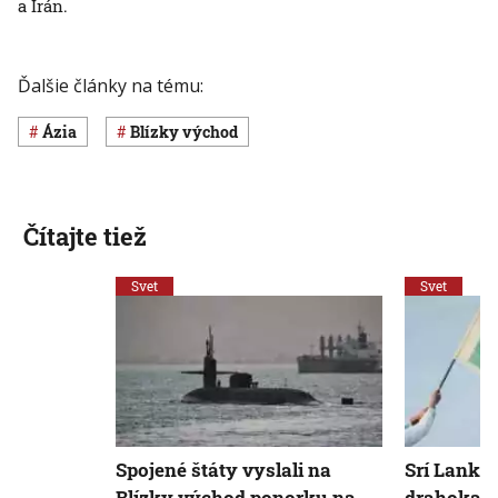
a Irán.
Ďalšie články na tému:
Ázia
Blízky východ
Čítajte tiež
Svet
Svet
Spojené štáty vyslali na
Srí Lanka
Blízky východ ponorku na
drahokamy