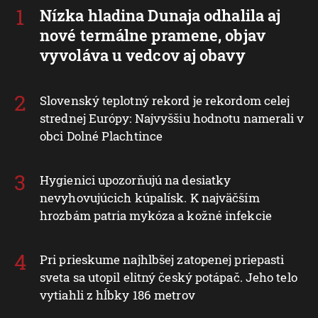
Nízka hladina Dunaja odhalila aj
nové termálne pramene, objav
vyvoláva u vedcov aj obavy
Slovenský teplotný rekord je rekordom celej
strednej Európy: Najvyššiu hodnotu namerali v
obci Dolné Plachtince
Hygienici upozorňujú na desiatky
nevyhovujúcich kúpalísk. K najväčším
hrozbám patria mykóza a kožné infekcie
Pri prieskume najhlbšej zatopenej priepasti
sveta sa utopil elitný český potápač. Jeho telo
vytiahli z hĺbky 186 metrov