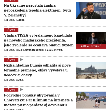
Na Ukrajine nezostala žiadna
nepoškodená tepelná elektráreň, tvrdí
V. Zelenskyj
8. 8. 2026, 15:34:46
Svet
Vládna TISZA vybrala meno kandidáta
na nového maďarského prezidenta,
jeho zvolenie sa očakáva budúci týždeň
AKTUALIZOVANÉ
8. 8. 2026, 13:51:54
Aktualizované:
8. 8. 2026, 14:49:00
Svet
Nízka hladina Dunaja odhalila aj nové
termálne pramene, objav vyvoláva u
vedcov aj obavy
8. 8. 2026, 11:30:31
Svet
Podvodné ponuky ubytovania v
Chorvátsku: Pár kliknutí na internete a
môžete prísť o peniaze aj dovolenku
8. 8. 2026, 10:51:49