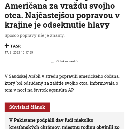
Američana za vraždu svojho
otca. Najčastejšou popravou v
krajine je odseknutie hlavy
Spôsob popravy nie je známy.
TASR
17. 8. 2023 10:17:59
Odlož na neskôr
V Saudskej Arábii v stredu popravili amerického občana,
ktorý bol odsúdený za zabitie svojho otca. Informovala o
tom v noci na štvrtok agentúra AP.
Súvisiaci článok
V Pakistane podpálil dav ľudí niekoľko
kresťanských chrámov, miestnu rodinu obvinili zo