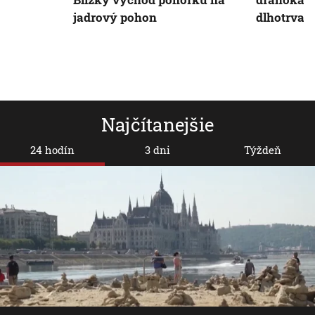
jadrový pohon
dlhotrvajú
Najčítanejšie
24 hodín
3 dni
Týždeň