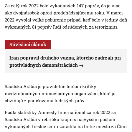
Za celý rok 2022 bolo vykonaných 147 popráv, čo je viac
ako dvojnásobok oproti predchádzajúcemu roku. V marci
2022 vyvolal veľké pobúrenie prípad, keď bolo v jediný deň
vykonaných 81 popráv ľudí odsúdených za terorizmus.
Súvisiaci článok
Irán popravil druhého väzňa, ktorého zadržali pri
protivládnych demonštráciách
Saudská Arábia je pravidelne terčom kritiky
medzinárodných mimovládnych organizácií, ktoré ju
obviňujú z porušovania ľudských práv.
Podľa štatistiky Amnesty International za rok 2022 sa
Saudská Arábia v rebríčku krajín s najvyšším počtom
vykonaných trestov smrti zaradila na tretie miesto za Čínu