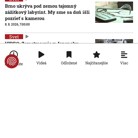
Brno ukrýva pod zemou tajomný
zážitkový labyrint. My sme sa doň išli
pozrieť s kamerou
8. 8. 2026, 7:00:00
Svet
VIDEO: Zemetrasenie v Japonsku
zastihlo lekárov uprostred operácie,
pacienta chránili vlastnými telami
7. 8. 2026, 15:01:59
Viac
Videá
Odložené
Najčítanejšie
Po minúte
Svet
Nemecký kancelár Merz čelí silnejúcej
kritike pre štátnickú neschopnosť.
Jeho dôvera v udržanie jednotnosti
klesá
7. 8. 2026, 14:44:23
Svet
Na letisku v Lipsku našli najmenej dva
drony. Podľa prokuratúry ide o závažný
útok na nemeckú infraštruktúru