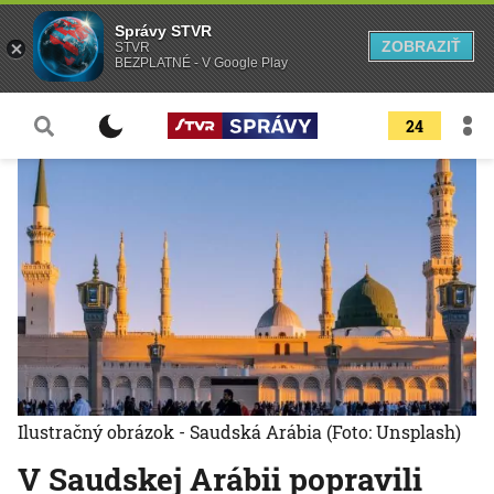
Správy STVR
ZOBRAZIŤ
STVR
BEZPLATNÉ - V Google Play
24
Ilustračný obrázok - Saudská Arábia
(Foto: Unsplash)
V Saudskej Arábii popravili