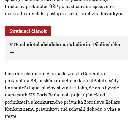
Príslušný prokurátor ÚŠP po naštudovaní spisového
materiálu určí ďalší postup vo veci,“ priblížila hovorkyňa.
Súvisiaci článok
ŠTS odmietol obžalobu na Vladimíra Pčolinského
Pôvodné obvinenie v prípade zrušila Generálna
prokuratúra SR, neskôr odmietli podanú obžalobu súdy.
Exriaditeľa tajnej služby obvinili z toho, že on a bývalý
námestník SIS Boris Beňa mali prijať úplatok od
podnikateľa a konkurzného právnika Zoroslava Kollára.
Konkurznému právnikovi súd schválil dohodu o vine a
treste.