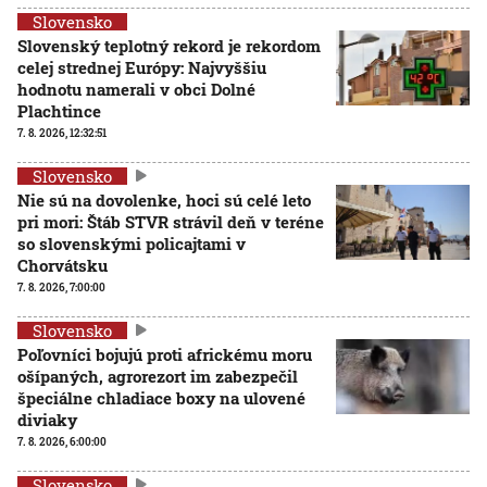
Slovensko
Slovenský teplotný rekord je rekordom
celej strednej Európy: Najvyššiu
hodnotu namerali v obci Dolné
Plachtince
7. 8. 2026, 12:32:51
Slovensko
Nie sú na dovolenke, hoci sú celé leto
pri mori: Štáb STVR strávil deň v teréne
so slovenskými policajtami v
Chorvátsku
7. 8. 2026, 7:00:00
Slovensko
Poľovníci bojujú proti africkému moru
ošípaných, agrorezort im zabezpečil
špeciálne chladiace boxy na ulovené
diviaky
7. 8. 2026, 6:00:00
Slovensko