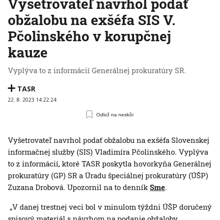
Vyšetrovateľ navrhol podať
obžalobu na exšéfa SIS V.
Pčolinského v korupčnej
kauze
Vyplýva to z informácií Generálnej prokuratúry SR.
TASR
22. 8. 2023 14:22:24
Odlož na neskôr
Vyšetrovateľ navrhol podať obžalobu na exšéfa Slovenskej
informačnej služby (SIS) Vladimíra Pčolinského. Vyplýva
to z informácií, ktoré TASR poskytla hovorkyňa Generálnej
prokuratúry (GP) SR a Úradu špeciálnej prokuratúry (ÚŠP)
Zuzana Drobová. Upozornil na to denník
Sme
.
„V danej trestnej veci bol v minulom týždni ÚŠP doručený
spisový materiál s návrhom na podanie obžaloby.