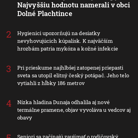
Najvyššiu hodnotu namerali v obci
Dolné Plachtince
Hygienici upozorňujú na desiatky
nevyhovujúcich kúpalísk. K najväčším
hrozbám patria mykóza a kožné infekcie
Pri prieskume najhlbšej zatopenej priepasti
sveta sa utopil elitný český potápač. Jeho telo
vytiahli z hĺbky 186 metrov
Nízka hladina Dunaja odhalila aj nové
termálne pramene, objav vyvoláva u vedcov aj
obavy
Seniori sa začínajú zaujímať o rodičovský