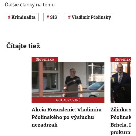
Ďalšie články na tému:
Kriminalita
SIS
Vladimír Pčolinský
Čítajte tiež
Slovensko
Slovensko
AKTUALIZOVANÉ
Akcia Rozuzlenie: Vladimíra
Žilinka zr
Pčolinského po výsluchu
Pčolinské
nezadržali
Brhela. P
prokuratúr