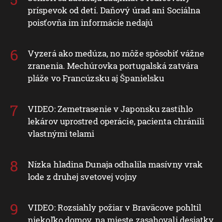
príspevok od detí. Daňový úrad ani Sociálna
poisťovňa im informácie nedajú
Vyzerá ako medúza, no môže spôsobiť vážne
zranenia. Mechúrovka portugalská zatvára
pláže vo Francúzsku aj Španielsku
VIDEO: Zemetrasenie v Japonsku zastihlo
lekárov uprostred operácie, pacienta chránili
vlastnými telami
Nízka hladina Dunaja odhalila masívny vrak
lode z druhej svetovej vojny
VIDEO: Rozsiahly požiar v Braväcove pohltil
niekoľko domov, na mieste zasahovali desiatky