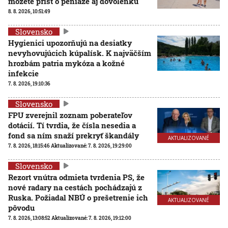
môžete prísť o peniaze aj dovolenku
8. 8. 2026, 10:51:49
Slovensko
Hygienici upozorňujú na desiatky
nevyhovujúcich kúpalísk. K najväčším
hrozbám patria mykóza a kožné
infekcie
7. 8. 2026, 19:10:36
Slovensko
FPU zverejnil zoznam poberateľov
dotácií. Tí tvrdia, že čísla nesedia a
fond sa ním snaží prekryť škandály
AKTUALIZOVANÉ
7. 8. 2026, 18:15:46
Aktualizované:
7. 8. 2026, 19:29:00
Slovensko
Rezort vnútra odmieta tvrdenia PS, že
nové radary na cestách pochádzajú z
Ruska. Požiadal NBÚ o prešetrenie ich
AKTUALIZOVANÉ
pôvodu
7. 8. 2026, 13:08:52
Aktualizované:
7. 8. 2026, 19:12:00