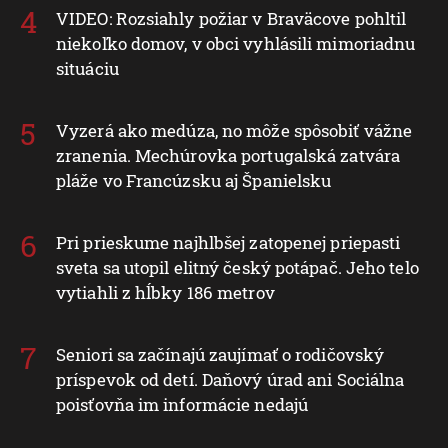
VIDEO: Rozsiahly požiar v Braväcove pohltil
niekoľko domov, v obci vyhlásili mimoriadnu
situáciu
Vyzerá ako medúza, no môže spôsobiť vážne
zranenia. Mechúrovka portugalská zatvára
pláže vo Francúzsku aj Španielsku
Pri prieskume najhlbšej zatopenej priepasti
sveta sa utopil elitný český potápač. Jeho telo
vytiahli z hĺbky 186 metrov
Seniori sa začínajú zaujímať o rodičovský
príspevok od detí. Daňový úrad ani Sociálna
poisťovňa im informácie nedajú