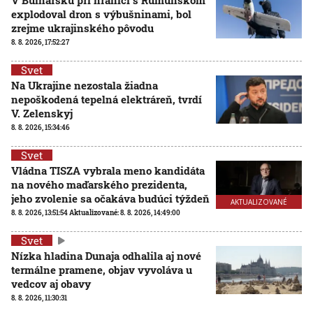
V Bulharsku pri hranici s Rumunskom
explodoval dron s výbušninami, bol
zrejme ukrajinského pôvodu
8. 8. 2026, 17:52:27
Svet
Na Ukrajine nezostala žiadna
nepoškodená tepelná elektráreň, tvrdí
V. Zelenskyj
8. 8. 2026, 15:34:46
Svet
Vládna TISZA vybrala meno kandidáta
na nového maďarského prezidenta,
jeho zvolenie sa očakáva budúci týždeň
AKTUALIZOVANÉ
8. 8. 2026, 13:51:54
Aktualizované:
8. 8. 2026, 14:49:00
Svet
Nízka hladina Dunaja odhalila aj nové
termálne pramene, objav vyvoláva u
vedcov aj obavy
8. 8. 2026, 11:30:31