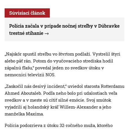
Súvisiaci článok
Polícia začala v prípade nočnej streľby v Dúbravke
trestné stíhanie
„Najskôr spustil streľbu vo štvrtom podlaží. Vystrelil štyri
alebo päť rán. Potom do vyučovacieho strediska hodil
zápalnú fľašu,“ povedal jeden zo svedkov útoku v
nemocnici televízii NOS.
„Zaskočil nás desivý incident,“ uviedol starosta Rotterdamu
Ahmed Aboutaleb. Podľa neho bolo pri udalostiach veľa
svedkov a v meste sú cítiť silné emócie. Svoj smútok
vyjadrili aj holandský kráľ Willem-Alexander a jeho
manželka Maxima.
Polícia podozrieva z útoku 32-ročného muža, ktorého