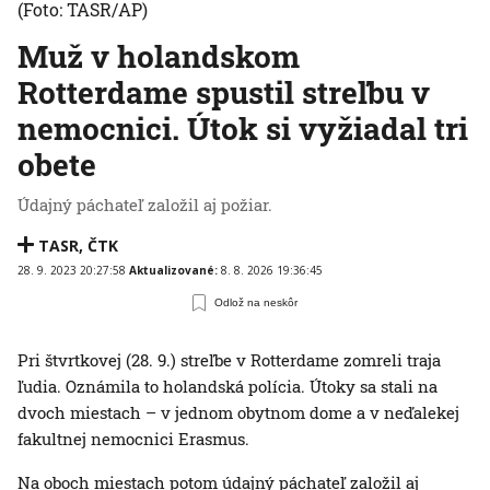
(Foto: TASR/AP)
Muž v holandskom
Rotterdame spustil streľbu v
nemocnici. Útok si vyžiadal tri
obete
Údajný páchateľ založil aj požiar.
TASR
,
ČTK
28. 9. 2023 20:27:58
Aktualizované:
8. 8. 2026 19:36:45
Odlož na neskôr
Pri štvrtkovej (28. 9.) streľbe v Rotterdame zomreli traja
ľudia. Oznámila to holandská polícia. Útoky sa stali na
dvoch miestach – v jednom obytnom dome a v neďalekej
fakultnej nemocnici Erasmus.
Na oboch miestach potom údajný páchateľ založil aj