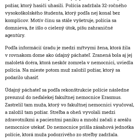
požiar, ktorý hasiči uhasili. Polícia zadržala 32-ročného
vysokoškolského študenta, ktorý podľa nej konal bez
komplicov. Motív činu sa stále vyšetruje, polícia sa
domnieva, že išlo o cielený útok, píšu zahraničné
agentúry.
Podľa informácií úradu je medzi mŕtvymi žena, ktorá žila
v rovnakom dome ako údajný páchateľ. Zranená bola aj jej
maloletá dcéra, ktorá neskôr zomrela v nemocnici, uviedla
polícia. Na mieste potom muž založil požiar, ktorý sa
podarilo uhasiť.
Údajný páchateľ sa podľa rekonštrukcie polície následne
presunul do neďalekej fakultnej nemocnice Erasmus.
Zastrelil tam muža, ktorý vo fakultnej nemocnici vyučoval,
a založil tam požiar. Streľba a oheň vyvolali medzi
zdravotníkmi a pacientmi paniku a mnohí začali z areálu
nemocnice utekať. Do nemocnice prišla zásahová jednotka
polície, ktorá muža podozrivého zo streľby zadržala.