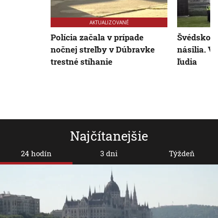
AKTUALIZOVANÉ
Polícia začala v prípade
Švédskom 
nočnej streľby v Dúbravke
násilia. V
trestné stíhanie
ľudia
Najčítanejšie
24 hodín
3 dni
Týždeň