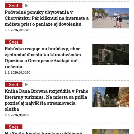
Svet
Podvodné ponuky ubytovania v
Chorvátsku: Pár kliknutí na internete a
môžete prísť o peniaze aj dovolenku
8. 8. 2026, 10:51:49
Svet
Rakúsko reaguje na horúčavy, chce
zjednodušiť cestu ku klimatizáciám.
Opozícia a Greenpeace žiadajú iné
riešenia
8. 8. 2026, 10:00:00
Svet
Kniha Dana Browna rozprúdila v Prahe
literárny turizmus. Na miesta sa prišla
pozrieť aj najväčšia streamovacia
služba
8. 8. 2026, 9:00:00
Svet
Na Sicílii končia turistami obľúbené