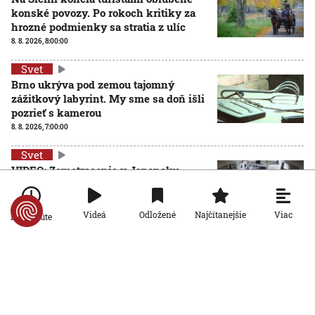
konské povozy. Po rokoch kritiky za
hrozné podmienky sa stratia z ulíc
8. 8. 2026, 8:00:00
Svet
Brno ukrýva pod zemou tajomný
zážitkový labyrint. My sme sa doň išli
pozrieť s kamerou
8. 8. 2026, 7:00:00
Svet
VIDEO: Zemetrasenie v Japonsku
zastihlo lekárov uprostred operácie,
pacienta chránili vlastnými telami
7. 8. 2026, 15:01:59
Viac
Videá
Odložené
Najčítanejšie
Po minúte