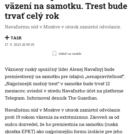
väzení na samotku. Trest bude
trvať celý rok
Navaľnému súd v Moskve v utorok zamietol odvolanie.
TASR
27. 9. 2023 20:59:35
Odlož na neskôr
Väznený ruský opozičný líder Alexej Navaľnyj bude
premiestnený na samotku pre údajnú „nenapraviteľnosť“.
„Najprísnejší možný trest“ v samotke bude trvať 12
mesiacov, uviedol v stredu Navaľného účet na platforme
Telegram. Informoval denník The Guardian.
Navaľnému súd v Moskve v utorok zamietol odvolanie
proti 19 rokom väzenia za extrémizmus. Zároveň sa od
sudcu dozvedel, že ho premiestnia na samotku (ruská
skratka EPKT) ako najprísnejšiu formu izolácie pre jeho