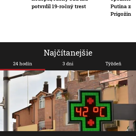
potvrdil 19-ročný trest
Putina zo 
Prigožina
Najčítanejšie
24 hodín
3 dni
Týždeň