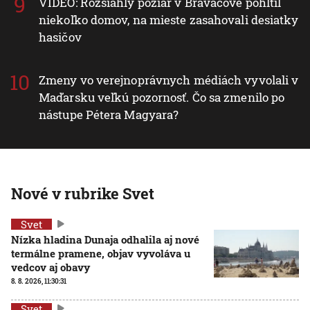
VIDEO: Rozsiahly požiar v Braväcove pohltil
niekoľko domov, na mieste zasahovali desiatky
hasičov
Zmeny vo verejnoprávnych médiách vyvolali v
Maďarsku veľkú pozornosť. Čo sa zmenilo po
nástupe Pétera Magyara?
Nové v rubrike Svet
Svet
Nízka hladina Dunaja odhalila aj nové
termálne pramene, objav vyvoláva u
vedcov aj obavy
8. 8. 2026, 11:30:31
Svet