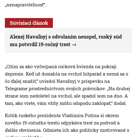
„nenapraviteľnosť“.
Súvisiaci článok
Alexej Navaľnyj s odvolaním neuspel, ruský súd
mu potvrdil 19-ročný trest
„Cítim sa ako vyčerpaná rocková hviezda na pokraji
depresie. Keď už dosiahla na vrchol hitparád a nemá sa o
čo ďalej snažiť,“ uviedol Navaľnyj v príspevku na
Telegrame prostredníctvom svojich právnikov. „Na druhej
strane som nedoletel na vrchol, ale spadol som na dno. A
tam, ako viete, vám vždy môžu odspodu zaklopať,“ dodal.
Kritik ruského prezidenta Vladimira Putina si okrem
nového 19-ročného trestu odpykáva trest za podvod a
ďalšie obvinenia. Odmieta ich ako politicky motivované s