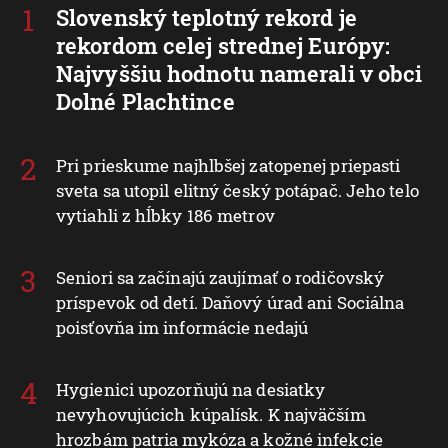
Slovenský teplotný rekord je
rekordom celej strednej Európy:
Najvyššiu hodnotu namerali v obci
Dolné Plachtince
Pri prieskume najhlbšej zatopenej priepasti
sveta sa utopil elitný český potápač. Jeho telo
vytiahli z hĺbky 186 metrov
Seniori sa začínajú zaujímať o rodičovský
príspevok od detí. Daňový úrad ani Sociálna
poisťovňa im informácie nedajú
Hygienici upozorňujú na desiatky
nevyhovujúcich kúpalísk. K najväčším
hrozbám patria mykóza a kožné infekcie