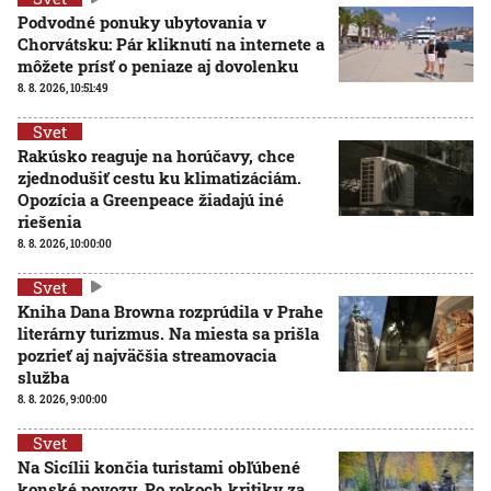
Podvodné ponuky ubytovania v
Chorvátsku: Pár kliknutí na internete a
môžete prísť o peniaze aj dovolenku
8. 8. 2026, 10:51:49
Svet
Rakúsko reaguje na horúčavy, chce
zjednodušiť cestu ku klimatizáciám.
Opozícia a Greenpeace žiadajú iné
riešenia
8. 8. 2026, 10:00:00
Svet
Kniha Dana Browna rozprúdila v Prahe
literárny turizmus. Na miesta sa prišla
pozrieť aj najväčšia streamovacia
služba
8. 8. 2026, 9:00:00
Svet
Na Sicílii končia turistami obľúbené
konské povozy. Po rokoch kritiky za