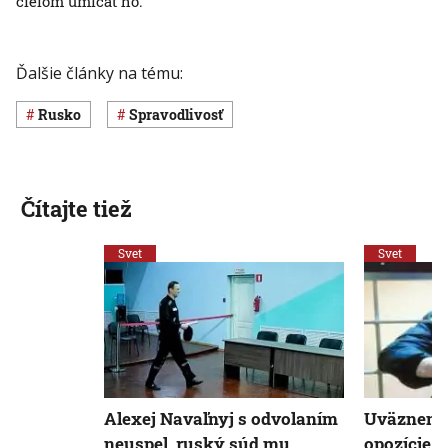
cieľom umlčať ho.
Ďalšie články na tému:
Rusko
spravodlivosť
Čítajte tiež
Svet
Svet
Alexej Navaľnyj s odvolaním
Uväznený 
neuspel, ruský súd mu
opozície N