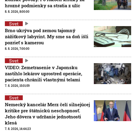
hrozné podmienky sa stratia z ulíc
8. 8. 2026, 8:00:00
Svet
Brno ukrýva pod zemou tajomný
zážitkový labyrint. My sme sa doň išli
pozrieť s kamerou
8. 8. 2026, 7:00:00
Svet
VIDEO: Zemetrasenie v Japonsku
zastihlo lekárov uprostred operácie,
pacienta chránili vlastnými telami
7. 8. 2026, 15:01:59
Svet
Nemecký kancelár Merz čelí silnejúcej
kritike pre štátnickú neschopnosť.
Jeho dôvera v udržanie jednotnosti
klesá
7. 8. 2026, 14:44:23