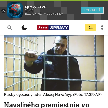
Správy STVR
ZOBRAZIŤ
STVR
BEZPLATNÉ - V Google Play
24
Ruský opozičný líder Alexej Navaľnyj.
(Foto: TASR/AP)
Navaľného premiestnia vo