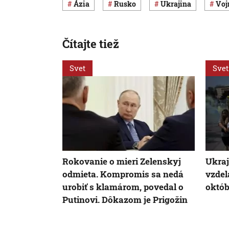
Ázia
Rusko
Ukrajina
vo
Čítajte tiež
Svet
Svet
Rokovanie o mieri Zelenskyj
Ukraj
odmieta. Kompromis sa nedá
vzdel
urobiť s klamárom, povedal o
októb
Putinovi. Dôkazom je Prigožin