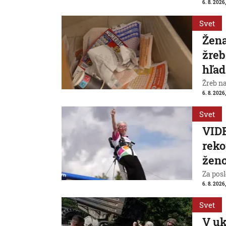
6. 8. 2026,
Svet
Žena
žreb
hľad
Žreb n
6. 8. 2026,
Svet
VIDE
reko
ženo
Za posl
6. 8. 2026
Svet
V uk