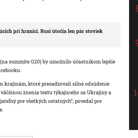
ch pri hranici. Rusi útočia len pár stoviek
ny (na summite G20) by umožnilo účastníkom lepšie
acebooku.
m krajinám, ktoré presadzovali silné odsúdenie
väčšinou znenia textu týkajúceho sa Ukrajiny a
jateľný pre všetkých ostatných“, povedal pre
e.