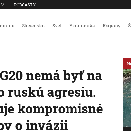
AM
PODCASTY
minúte
Slovensko
Svet
Ekonomika
Regióny
Š
N
 G20 nemá byť na
 o ruskú agresiu.
zuje kompromisné
ov o invázii