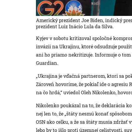
Americký prezident Joe Biden, indický pre
prezident Luiz Inácio Lula da Silva.
Kyjev v sobotu kritizoval spoločné kompro
invázii na Ukrajinu, ktoré odsudzuje použit
ani ho priamo nekritizuje. Informuje o to
Guardian.
„Ukrajina je vďačná partnerom, ktorí sa po
Zároveň hovoríme, že pokiaľ ide o agresiu 
na čo hrdá,“ uviedol Oleh Nikolenko, hovor
Nikolenko poukázal na to, že deklarácia 
nej len to, že „štáty nesmú konať spôsobom
OSN ako celku, a že sa štáty musia zdržať v
lebo by to išlo proti územnej celistvosti, su