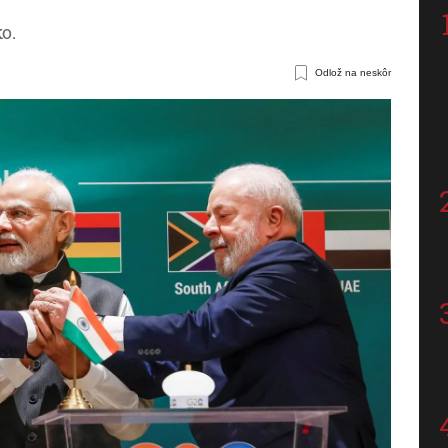
o.
Odlož na neskôr