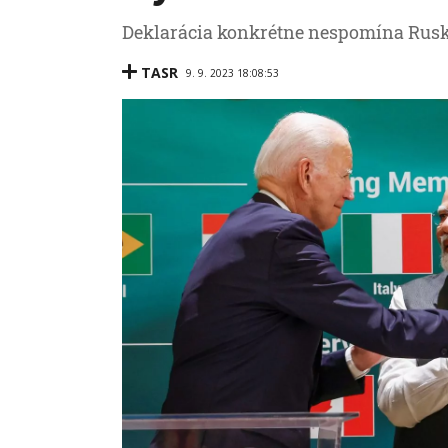
Deklarácia konkrétne nespomína Rusk
TASR
9. 9. 2023 18:08:53