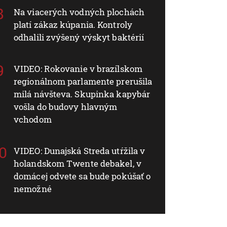
Na viacerých vodných plochách
platí zákaz kúpania. Kontroly
odhalili zvýšený výskyt baktérií
VIDEO: Rokovanie v brazílskom
regionálnom parlamente prerušila
milá návšteva. Skupinka kapybár
vošla do budovy hlavným
vchodom
VIDEO: Dunajská Streda utŕžila v
holandskom Twente debakel, v
domácej odvete sa bude pokúšať o
nemožné