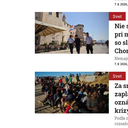
7. 8. 2026
Svet
Nie 
pri 
so s
Cho
Nemajú
7. 8. 2026
Svet
Za s
zapl
ozná
kríz
Podľa 
rozsah