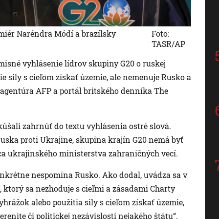
miér Naréndra Módí a brazílsky
Foto:
TASR/AP
misné vyhlásenie lídrov skupiny G20 o ruskej
ie sily s cieľom získať územie, ale nemenuje Rusko a
m agentúra AFP a portál britského denníka The
kúšali zahrnúť do textu vyhlásenia ostré slová.
Ruska proti Ukrajine, skupina krajín G20 nemá byť
ca ukrajinského ministerstva zahraničných vecí.
konkrétne nespomína Rusko. Ako dodal, uvádza sa v
, ktorý sa nezhoduje s cieľmi a zásadami Charty
yhrážok alebo použitia sily s cieľom získať územie,
verenite či politickej nezávislosti nejakého štátu“.