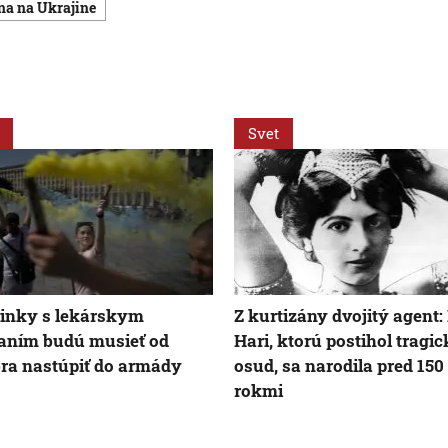
jna na Ukrajine
Svet
inky s lekárskym
Z kurtizány dvojitý agent
aním budú musieť od
Hari, ktorú postihol tragi
ra nastúpiť do armády
osud, sa narodila pred 150
rokmi