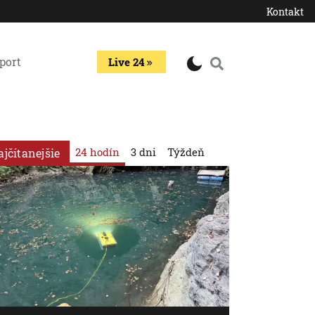
Kontakt
port
Live 24
24 hodín
3 dni
Týždeň
ajčítanejšie