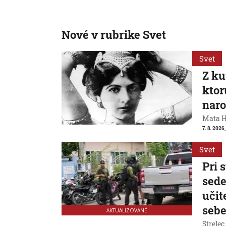
Nové v rubrike Svet
Svet
Z ku
ktor
naro
Mata Ha
7. 8. 2026
Svet
Pri 
sede
učit
seb
AKTUALIZOVANÉ
Strelec