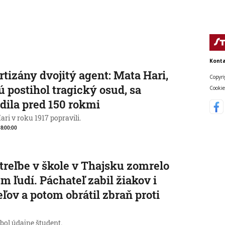
Konta
rtizány dvojitý agent: Mata Hari,
Copyri
ú postihol tragický osud, sa
Cookie
dila pred 150 rokmi
ri v roku 1917 popravili.
, 8:00:00
streľbe v škole v Thajsku zomrelo
m ľudí. Páchateľ zabil žiakov i
eľov a potom obrátil zbraň proti
e
 bol údajne študent.