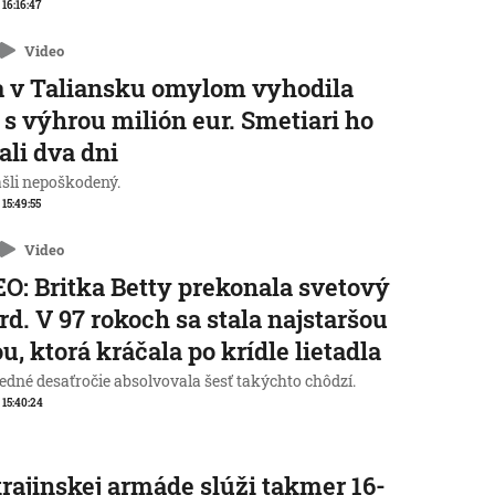
 16:16:47
Video
 v Taliansku omylom vyhodila
 s výhrou milión eur. Smetiari ho
ali dva dni
ašli nepoškodený.
 15:49:55
Video
O: Britka Betty prekonala svetový
rd. V 97 rokoch sa stala najstaršou
u, ktorá kráčala po krídle lietadla
edné desaťročie absolvovala šesť takýchto chôdzí.
, 15:40:24
rajinskej armáde slúži takmer 16-