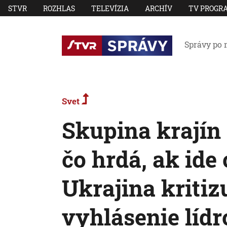
STVR
ROZHLAS
TELEVÍZIA
ARCHÍV
TV PROGR
Správy po 
Svet
Skupina krajín
čo hrdá, ak ide
Ukrajina kriti
vyhlásenie lídr