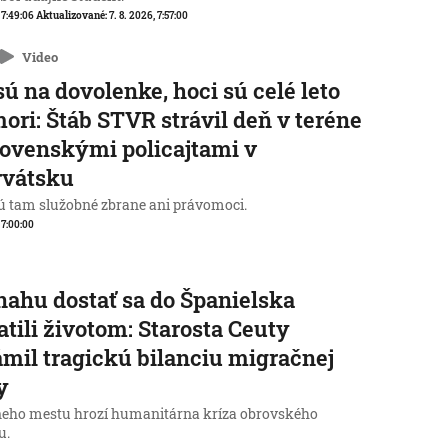
, 7:49:06
Aktualizované:
7. 8. 2026, 7:57:00
Video
sú na dovolenke, hoci sú celé leto
mori: Štáb STVR strávil deň v teréne
lovenskými policajtami v
rvátsku
 tam služobné zbrane ani právomoci.
, 7:00:00
nahu dostať sa do Španielska
atili životom: Starosta Ceuty
mil tragickú bilanciu migračnej
y
neho mestu hrozí humanitárna kríza obrovského
u.