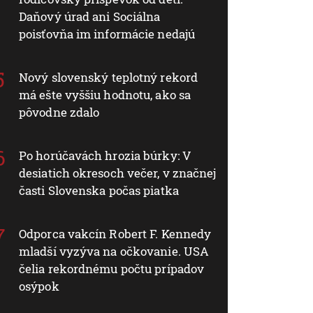
Daňový úrad ani Sociálna
poisťovňa im informácie nedajú
Nový slovenský teplotný rekord
má ešte vyššiu hodnotu, ako sa
pôvodne zdalo
Po horúčavách hrozia búrky: V
desiatich okresoch večer, v značnej
časti Slovenska počas piatka
Odporca vakcín Robert F. Kennedy
mladší vyzýva na očkovanie. USA
čelia rekordnému počtu prípadov
osýpok