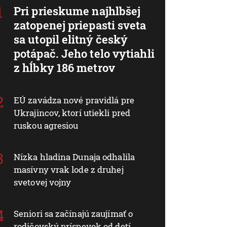
Pri prieskume najhlbšej
zatopenej priepasti sveta
sa utopil elitný český
potápač. Jeho telo vytiahli
z hĺbky 186 metrov
EÚ zavádza nové pravidlá pre
Ukrajincov, ktorí utiekli pred
ruskou agresiou
Nízka hladina Dunaja odhalila
masívny vrak lode z druhej
svetovej vojny
Seniori sa začínajú zaujímať o
rodičovský príspevok od detí.