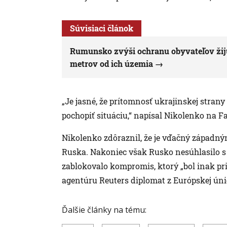
Súvisiaci článok
Rumunsko zvýši ochranu obyvateľov žijúci
metrov od ich územia
„Je jasné, že prítomnosť ukrajinskej stra
pochopiť situáciu,“ napísal Nikolenko na F
Nikolenko zdôraznil, že je vďačný západný
Ruska. Nakoniec však Rusko nesúhlasilo s 
zablokovalo kompromis, ktorý „bol inak pri
agentúru Reuters diplomat z Európskej úni
Ďalšie články na tému: