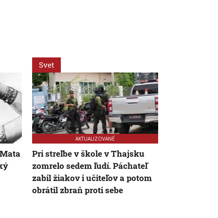
Svet
Slovensko
AKTUALIZOVANÉ
: Mata
Pri streľbe v škole v Thajsku
Nie sú na do
cký
zomrelo sedem ľudí. Páchateľ
celé leto pr
zabil žiakov i učiteľov a potom
strávil deň v
obrátil zbraň proti sebe
slovenskými
Chorvátsku