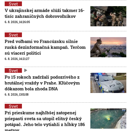
Svet
V ukrajinskej armáde slúži takmer 16-
tisíc zahraničných dobrovoľníkov
6. 8. 2026, 14:26:05
Svet
Pred voľbami vo Francúzsku silnie
ruská dezinformačná kampaň. Terčom
sú viacerí politici
6. 8. 2026, 14:21:27
Svet
Po 15 rokoch zadržali podozrivého z
brutálnej vraždy v Prahe. Kľúčovým
dôkazom bola zhoda DNA
6. 8. 2026, 13:51:58
Svet
Pri prieskume najhlbšej zatopenej
priepasti sveta sa utopil elitný český
potápač. Jeho telo vytiahli z hĺbky 186
metrov