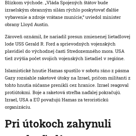
Blízkom východe. „Vláda Spojených štátov bude
izraelským obranným silám rýchlo poskytovať ďalšie
vybavenie a zdroje vrátane munície,“ uviedol minister
obrany Lloyd Austin.
Zároveň oznámil, že nariadil presun zmienenej lietadlovej
lode USS Gerald R. Ford a sprievodných vojenských
plavidiel do východnej časti Stredozemného mora. USA
tiež zvýšia počet svojich vojenských lietadiel v regióne.
Islamistické hnutie Hamas spustilo v sobotu ráno z pásma
Gazy rozsiahle raketové útoky na Izrael, pričom militanti z
tohto hnutia súčasne prenikli cez hranice. Izrael reagoval
protiútokmi. Boje a raketová streľba naďalej pokračujú.
Izrael, USA a EÚ považujú Hamas za teroristickú
organizáciu.
Pri útokoch zahynuli