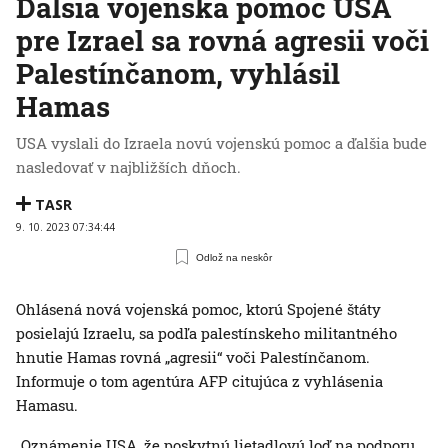
Ďalšia vojenská pomoc USA
pre Izrael sa rovná agresii voči
Palestínčanom, vyhlásil
Hamas
USA vyslali do Izraela novú vojenskú pomoc a ďalšia bude
nasledovať v najbližších dňoch.
TASR
9. 10. 2023 07:34:44
Odlož na neskôr
Ohlásená nová vojenská pomoc, ktorú Spojené štáty
posielajú Izraelu, sa podľa palestínskeho militantného
hnutie Hamas rovná „agresii“ voči Palestínčanom.
Informuje o tom agentúra AFP citujúca z vyhlásenia
Hamasu.
„Oznámenie USA, že poskytnú lietadlovú loď na podporu