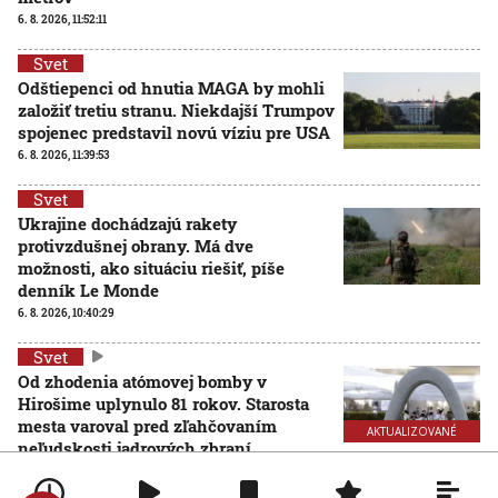
6. 8. 2026, 11:52:11
Svet
Odštiepenci od hnutia MAGA by mohli
založiť tretiu stranu. Niekdajší Trumpov
spojenec predstavil novú víziu pre USA
6. 8. 2026, 11:39:53
Svet
Ukrajine dochádzajú rakety
protivzdušnej obrany. Má dve
možnosti, ako situáciu riešiť, píše
denník Le Monde
6. 8. 2026, 10:40:29
Svet
Od zhodenia atómovej bomby v
Hirošime uplynulo 81 rokov. Starosta
mesta varoval pred zľahčovaním
AKTUALIZOVANÉ
neľudskosti jadrových zbraní
6. 8. 2026, 10:39:25
Aktualizované:
6. 8. 2026, 13:10:00