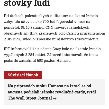
stovky ľudí
Pri útokoch palestínskych militantov na území Izraela
zahynulo už „viac ako 700 ľudí“, povedal v noci na
pondelok (9. 10.) stanici CNN hovorca izraelských
obranných síl (IDF). Zranených bolo ďalších prinajmenšom
2 315 ľudí, uviedlo izraelské ministerstvo zdravotníctva.
IDF informovali, že z pásma Gazy bolo na územie Izraela
vypálených 3 284 rakiet. Zároveň informovali, že im sa
podarilo zasiahnuť 653 pozícii Hamasu.
Súvisiaci článok
Na prípravách útoku Hamasu na Izrael sa od
augusta podieľali iránske revolučné gardy, tvrdí
The Wall Street Journal