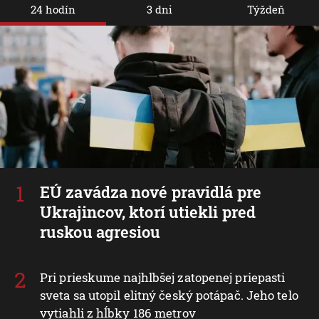
24 hodín
3 dni
Týždeň
EÚ zavádza nové pravidlá pre
Ukrajincov, ktorí utiekli pred
ruskou agresiou
Pri prieskume najhlbšej zatopenej priepasti
sveta sa utopil elitný český potápač. Jeho telo
vytiahli z hĺbky 186 metrov