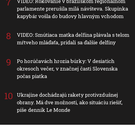
VIDEO: Rokovanie v brazílskom regionálnom
parlamente prerušila milá návšteva. Skupinka
kapybár vošla do budovy hlavným vchodom
VIDEO: Smútiaca matka delfína plávala s telom
mŕtveho mláďaťa, pridali sa ďalšie delfíny
Po horúčavách hrozia búrky: V desiatich
okresoch večer, v značnej časti Slovenska
počas piatka
Ukrajine dochádzajú rakety protivzdušnej
obrany. Má dve možnosti, ako situáciu riešiť,
píše denník Le Monde