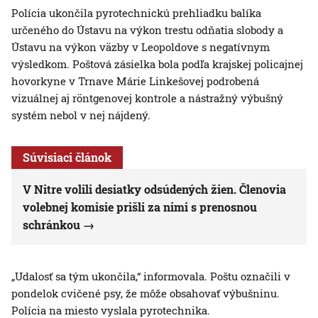
Polícia ukončila pyrotechnickú prehliadku balíka
určeného do Ústavu na výkon trestu odňatia slobody a
Ústavu na výkon väzby v Leopoldove s negatívnym
výsledkom. Poštová zásielka bola podľa krajskej policajnej
hovorkyne v Trnave Márie Linkešovej podrobená
vizuálnej aj röntgenovej kontrole a nástražný výbušný
systém nebol v nej nájdený.
Súvisiaci článok
V Nitre volili desiatky odsúdených žien. Členovia
volebnej komisie prišli za nimi s prenosnou
schránkou
„Udalosť sa tým ukončila,“ informovala. Poštu označili v
pondelok cvičené psy, že môže obsahovať výbušninu.
Polícia na miesto vyslala pyrotechnika.