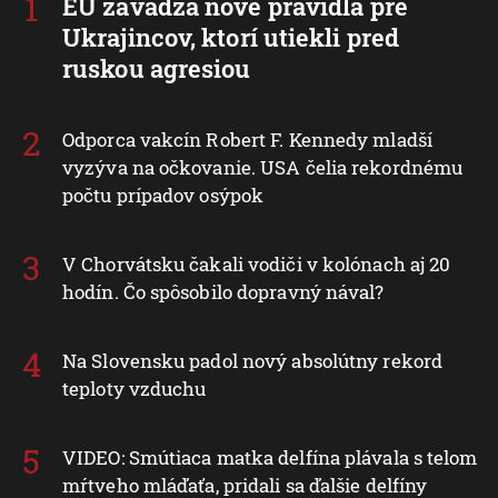
EÚ zavádza nové pravidlá pre
Ukrajincov, ktorí utiekli pred
ruskou agresiou
Odporca vakcín Robert F. Kennedy mladší
vyzýva na očkovanie. USA čelia rekordnému
počtu prípadov osýpok
V Chorvátsku čakali vodiči v kolónach aj 20
hodín. Čo spôsobilo dopravný nával?
Na Slovensku padol nový absolútny rekord
teploty vzduchu
VIDEO: Smútiaca matka delfína plávala s telom
mŕtveho mláďaťa, pridali sa ďalšie delfíny