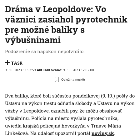
Dráma v Leopoldove: Vo
väznici zasiahol pyrotechnik
pre možné balíky s
výbušninami
Podozrenie sa napokon nepotvrdilo.
TASR
9. 10. 2023 11:53:59
Aktualizované:
9. 10. 2023 12:02:00
Odlož na neskôr
Dva balíky, ktoré boli súčasťou pondelkovej (9. 10.) pošty do
Ústavu na výkon trestu odňatia slobody a Ústavu na výkon
väzby v Leopoldove, označili psy, že môžu obsahovať
výbušninu. Polícia na miesto vyslala pyrotechnika,
uviedla krajská policajná hovorkyňa v Trnave Mária
Linkešová. Na udalosť upozornil portál
noviny.sk
.