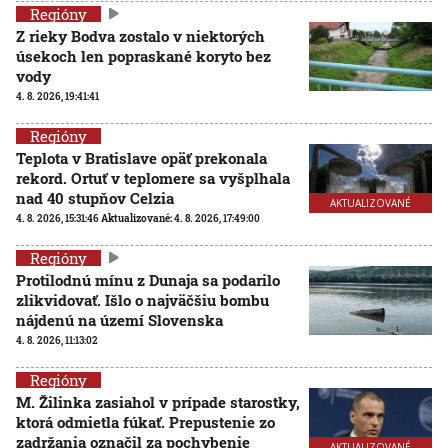
Regióny
Z rieky Bodva zostalo v niektorých
úsekoch len popraskané koryto bez
vody
4. 8. 2026, 19:41:41
Regióny
Teplota v Bratislave opäť prekonala
rekord. Ortuť v teplomere sa vyšplhala
nad 40 stupňov Celzia
AKTUALIZOVANÉ
4. 8. 2026, 15:31:46
Aktualizované:
4. 8. 2026, 17:49:00
Regióny
Protilodnú mínu z Dunaja sa podarilo
zlikvidovať. Išlo o najväčšiu bombu
nájdenú na území Slovenska
4. 8. 2026, 11:13:02
Regióny
M. Žilinka zasiahol v prípade starostky,
ktorá odmietla fúkať. Prepustenie zo
zadržania označil za pochybenie
AKTUALIZOVANÉ