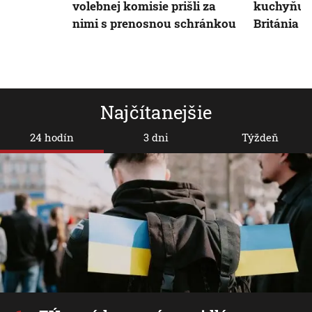
volebnej komisie prišli za
kuchyňu, 
nimi s prenosnou schránkou
Británia
Najčítanejšie
24 hodín
3 dni
Týždeň