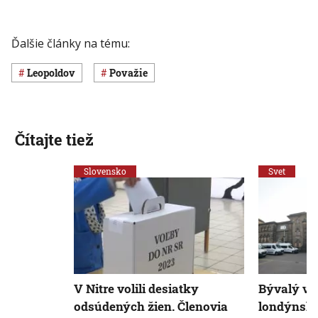
Ďalšie články na tému:
Leopoldov
Považie
Čítajte tiež
Slovensko
Svet
V Nitre volili desiatky
Bývalý voj
odsúdených žien. Členovia
londýnske