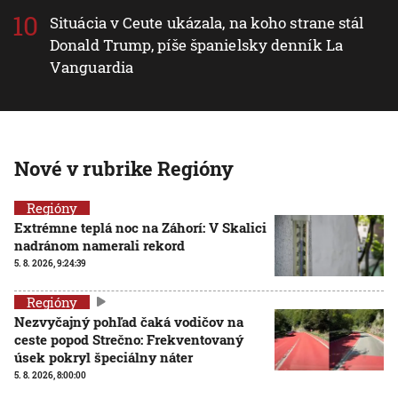
Situácia v Ceute ukázala, na koho strane stál
Donald Trump, píše španielsky denník La
Vanguardia
Nové v rubrike Regióny
Regióny
Extrémne teplá noc na Záhorí: V Skalici
nadránom namerali rekord
5. 8. 2026, 9:24:39
Regióny
Nezvyčajný pohľad čaká vodičov na
ceste popod Strečno: Frekventovaný
úsek pokryl špeciálny náter
5. 8. 2026, 8:00:00