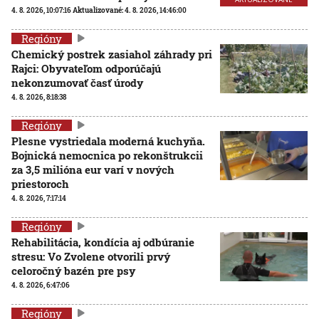
4. 8. 2026, 10:07:16
Aktualizované:
4. 8. 2026, 14:46:00
Regióny
Chemický postrek zasiahol záhrady pri
Rajci: Obyvateľom odporúčajú
nekonzumovať časť úrody
4. 8. 2026, 8:18:38
Regióny
Plesne vystriedala moderná kuchyňa.
Bojnická nemocnica po rekonštrukcii
za 3,5 milióna eur varí v nových
priestoroch
4. 8. 2026, 7:17:14
Regióny
Rehabilitácia, kondícia aj odbúranie
stresu: Vo Zvolene otvorili prvý
celoročný bazén pre psy
4. 8. 2026, 6:47:06
Regióny