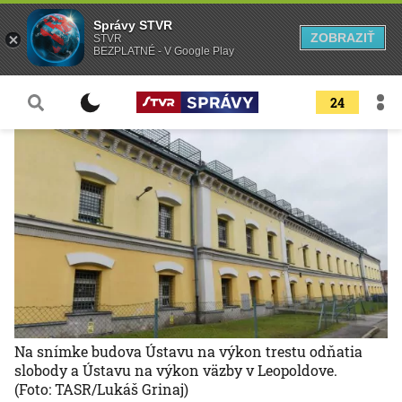
Správy STVR
ZOBRAZIŤ
STVR
BEZPLATNÉ - V Google Play
24
Na snímke budova Ústavu na výkon trestu odňatia
slobody a Ústavu na výkon väzby v Leopoldove.
(Foto: TASR/Lukáš Grinaj)