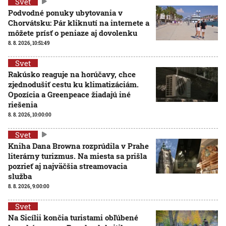
Svet
Podvodné ponuky ubytovania v
Chorvátsku: Pár kliknutí na internete a
môžete prísť o peniaze aj dovolenku
8. 8. 2026, 10:51:49
Svet
Rakúsko reaguje na horúčavy, chce
zjednodušiť cestu ku klimatizáciám.
Opozícia a Greenpeace žiadajú iné
riešenia
8. 8. 2026, 10:00:00
Svet
Kniha Dana Browna rozprúdila v Prahe
literárny turizmus. Na miesta sa prišla
pozrieť aj najväčšia streamovacia
služba
8. 8. 2026, 9:00:00
Svet
Na Sicílii končia turistami obľúbené