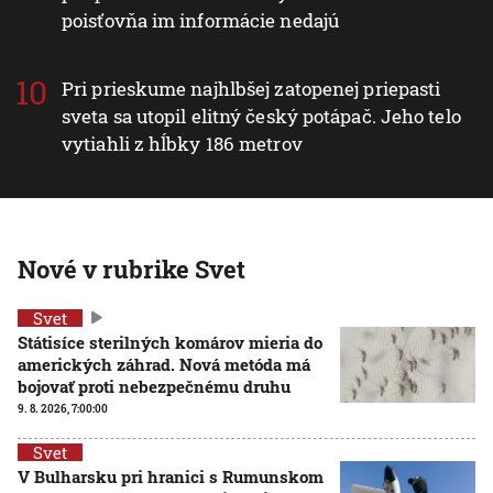
poisťovňa im informácie nedajú
Pri prieskume najhlbšej zatopenej priepasti
sveta sa utopil elitný český potápač. Jeho telo
vytiahli z hĺbky 186 metrov
Nové v rubrike Svet
Svet
Státisíce sterilných komárov mieria do
amerických záhrad. Nová metóda má
bojovať proti nebezpečnému druhu
9. 8. 2026, 7:00:00
Svet
V Bulharsku pri hranici s Rumunskom