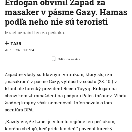
Erdogan obvinil Západ za
masaker v pásme Gazy. Hamas
podľa neho nie sú teroristi
Izrael označil len za pešiaka.
TASR
28. 10. 2023 19:39:48
Odlož na neskôr
Západné vlády sú hlavným vinníkom, ktorý stojí za
„masakrom“ v pásme Gazy, vyhlásil v sobotu (28. 10.) v
Istanbule turecký prezident Recep Tayyip Erdogan na
obrovskom zhromaždení na podporu Palestínčanov. Vládu
žiadnej krajiny však nemenoval. Informovala o tom
agentúra DPA.
„Každý vie, že Izrael je v tomto regióne len pešiakom,
ktorého obetujú, keď príde ten deň,“ povedal turecký