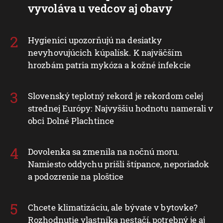
vyvoláva u vedcov aj obavy
Hygienici upozorňujú na desiatky
nevyhovujúcich kúpalísk. K najväčším
hrozbám patria mykóza a kožné infekcie
Slovenský teplotný rekord je rekordom celej
strednej Európy: Najvyššiu hodnotu namerali v
obci Dolné Plachtince
Dovolenka sa zmenila na nočnú moru.
Namiesto oddychu prišli štípance, neporiadok
a podozrenie na ploštice
Chcete klimatizáciu, ale bývate v bytovke?
Rozhodnutie vlastníka nestačí, potrebný je aj