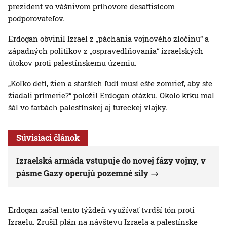
prezident vo vášnivom príhovore desaťtisícom
podporovateľov.
Erdogan obvinil Izrael z „páchania vojnového zločinu“ a
západných politikov z „ospravedlňovania“ izraelských
útokov proti palestínskemu územiu.
„Koľko detí, žien a starších ľudí musí ešte zomrieť, aby ste
žiadali prímerie?“ položil Erdogan otázku. Okolo krku mal
šál vo farbách palestínskej aj tureckej vlajky.
Súvisiaci článok
Izraelská armáda vstupuje do novej fázy vojny, v
pásme Gazy operujú pozemné sily
Erdogan začal tento týždeň využívať tvrdší tón proti
Izraelu. Zrušil plán na návštevu Izraela a palestínske