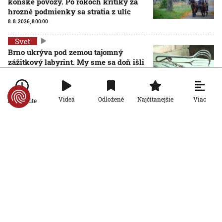
konské povozy. Po rokoch kritiky za
hrozné podmienky sa stratia z ulíc
8. 8. 2026, 8:00:00
Svet
Brno ukrýva pod zemou tajomný
zážitkový labyrint. My sme sa doň išli
pozrieť s kamerou
8. 8. 2026, 7:00:00
Viac
Videá
Odložené
Najčítanejšie
Po minúte
Svet
VIDEO: Zemetrasenie v Japonsku
zastihlo lekárov uprostred operácie,
pacienta chránili vlastnými telami
7. 8. 2026, 15:01:59
Svet
Nemecký kancelár Merz čelí silnejúcej
kritike pre štátnickú neschopnosť.
Jeho dôvera v udržanie jednotnosti
klesá
7. 8. 2026, 14:44:23