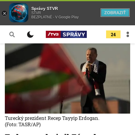
Správy STVR
ZOBRAZIŤ
STVR
BEZPLATNÉ - V Google Play
24
Turecký prezident Recep Tayyip Erdogan.
(Foto: TASR/AP)