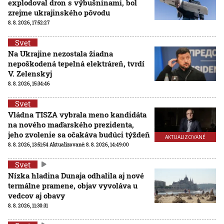
explodoval dron s výbušninami, bol
zrejme ukrajinského pôvodu
8. 8. 2026, 17:52:27
Svet
Na Ukrajine nezostala žiadna
nepoškodená tepelná elektráreň, tvrdí
V. Zelenskyj
8. 8. 2026, 15:34:46
Svet
Vládna TISZA vybrala meno kandidáta
na nového maďarského prezidenta,
jeho zvolenie sa očakáva budúci týždeň
AKTUALIZOVANÉ
8. 8. 2026, 13:51:54
Aktualizované:
8. 8. 2026, 14:49:00
Svet
Nízka hladina Dunaja odhalila aj nové
termálne pramene, objav vyvoláva u
vedcov aj obavy
8. 8. 2026, 11:30:31