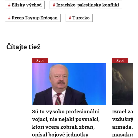
Blízky východ
izraelsko-palestínsky konflikt
Recep Tayyip Erdogan
Turecko
Čítajte tiež
Svet
Svet
Sú to vysoko profesionálni
Izrael zabi
vojaci, nie nejakí povstalci,
vzdušných
ktorí včera zobrali zbraň,
armáda. M
opísal bojové jednotky
masakrom 