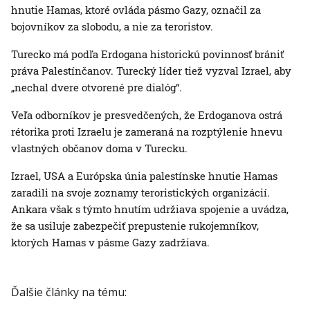
hnutie Hamas, ktoré ovláda pásmo Gazy, označil za
bojovníkov za slobodu, a nie za teroristov.
Turecko má podľa Erdogana historickú povinnosť brániť
práva Palestínčanov. Turecký líder tiež vyzval Izrael, aby
„nechal dvere otvorené pre dialóg“.
Veľa odborníkov je presvedčených, že Erdoganova ostrá
rétorika proti Izraelu je zameraná na rozptýlenie hnevu
vlastných občanov doma v Turecku.
Izrael, USA a Európska únia palestínske hnutie Hamas
zaradili na svoje zoznamy teroristických organizácií.
Ankara však s týmto hnutím udržiava spojenie a uvádza,
že sa usiluje zabezpečiť prepustenie rukojemníkov,
ktorých Hamas v pásme Gazy zadržiava.
Ďalšie články na tému: