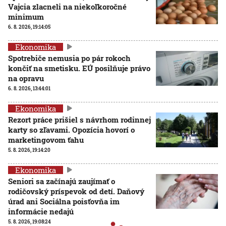
Vajcia zlacneli na niekoľkoročné
minimum
6. 8. 2026, 19:14:05
Ekonomika
Spotrebiče nemusia po pár rokoch
končiť na smetisku. EÚ posilňuje právo
na opravu
6. 8. 2026, 13:44:01
Ekonomika
Rezort práce prišiel s návrhom rodinnej
karty so zľavami. Opozícia hovorí o
marketingovom ťahu
5. 8. 2026, 19:14:20
Ekonomika
Seniori sa začínajú zaujímať o
rodičovský príspevok od detí. Daňový
úrad ani Sociálna poisťovňa im
informácie nedajú
5. 8. 2026, 19:08:24