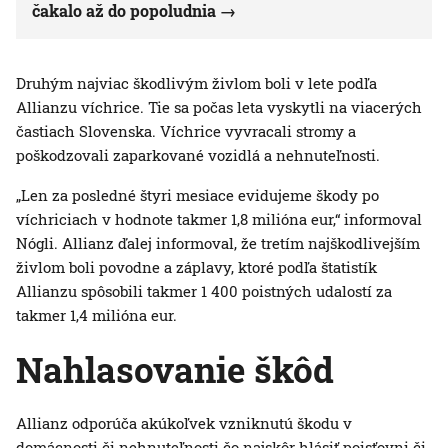
čakalo až do popoludnia
Druhým najviac škodlivým živlom boli v lete podľa
Allianzu víchrice. Tie sa počas leta vyskytli na viacerých
častiach Slovenska. Víchrice vyvracali stromy a
poškodzovali zaparkované vozidlá a nehnuteľnosti.
„Len za posledné štyri mesiace evidujeme škody po
víchriciach v hodnote takmer 1,8 milióna eur,“ informoval
Nógli. Allianz ďalej informoval, že tretím najškodlivejším
živlom boli povodne a záplavy, ktoré podľa štatistík
Allianzu spôsobili takmer 1 400 poistných udalostí za
takmer 1,4 milióna eur.
Nahlasovanie škôd
Allianz odporúča akúkoľvek vzniknutú škodu v
domácnosti či nehnuteľnosti čo najskôr hlásiť poisťovni či