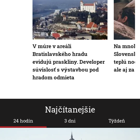
V múre v areáli
Na mnohý
Bratislavského hradu
Slovenska
evidujú praskliny. Developer
teplú noc 
súvislosť s výstavbou pod
ale aj za c
hradom odmieta
Najčítanejšie
24 hodín
3 dni
Týždeň