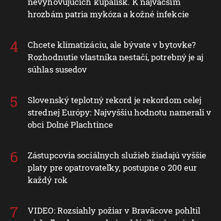
nevyhovujúcich kúpalísk. K najväčším
hrozbám patria mykóza a kožné infekcie
Chcete klimatizáciu, ale bývate v bytovke?
Rozhodnutie vlastníka nestačí, potrebný je aj
súhlas susedov
Slovenský teplotný rekord je rekordom celej
strednej Európy: Najvyššiu hodnotu namerali v
obci Dolné Plachtince
Zástupcovia sociálnych služieb žiadajú vyššie
platy pre opatrovateľky, postupne o 200 eur
každý rok
VIDEO: Rozsiahly požiar v Braväcove pohltil