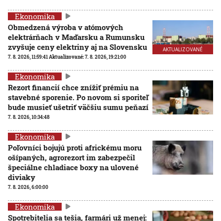
Ekonomika
Obmedzená výroba v atómových
elektrárňach v Maďarsku a Rumunsku
zvyšuje ceny elektriny aj na Slovensku
AKTUALIZOVANÉ
7. 8. 2026, 11:59:41
Aktualizované:
7. 8. 2026, 19:21:00
Ekonomika
Rezort financií chce znížiť prémiu na
stavebné sporenie. Po novom si sporiteľ
bude musieť ušetriť väčšiu sumu peňazí
7. 8. 2026, 10:34:48
Ekonomika
Poľovníci bojujú proti africkému moru
ošípaných, agrorezort im zabezpečil
špeciálne chladiace boxy na ulovené
diviaky
7. 8. 2026, 6:00:00
Ekonomika
Spotrebitelia sa tešia, farmári už menej: