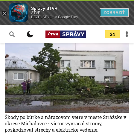
Správy STVR
ZOBRAZIŤ
STVR
BEZPLATNÉ - V Google Play
24
Škody po búrke a nárazovom vetre v meste Strážske v
okrese Michalovce - vietor vyvracal stromy,
poškodzoval strechy a elektrické vedenie.