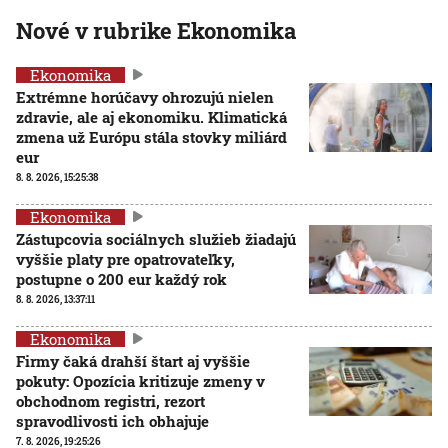
Nové v rubrike Ekonomika
Ekonomika
Extrémne horúčavy ohrozujú nielen
zdravie, ale aj ekonomiku. Klimatická
zmena už Európu stála stovky miliárd
eur
8. 8. 2026, 15:25:38
Ekonomika
Zástupcovia sociálnych služieb žiadajú
vyššie platy pre opatrovateľky,
postupne o 200 eur každý rok
8. 8. 2026, 13:37:11
Ekonomika
Firmy čaká drahší štart aj vyššie
pokuty: Opozícia kritizuje zmeny v
obchodnom registri, rezort
spravodlivosti ich obhajuje
7. 8. 2026, 19:25:26