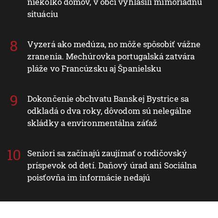
niekoľko domov, v obci vyhlásili mimoriadnu
situáciu
Vyzerá ako medúza, no môže spôsobiť vážne
zranenia. Mechúrovka portugalská zatvára
pláže vo Francúzsku aj Španielsku
Dokončenie obchvatu Banskej Bystrice sa
odkladá o dva roky, dôvodom sú nelegálne
skládky a environmentálna záťaž
Seniori sa začínajú zaujímať o rodičovský
príspevok od detí. Daňový úrad ani Sociálna
poisťovňa im informácie nedajú