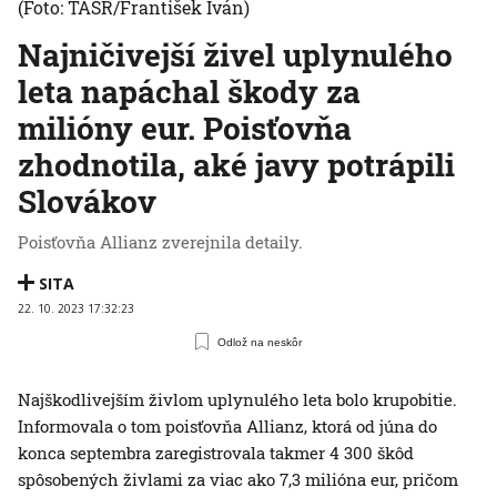
(Foto: TASR/František Iván)
Najničivejší živel uplynulého
leta napáchal škody za
milióny eur. Poisťovňa
zhodnotila, aké javy potrápili
Slovákov
Poisťovňa Allianz zverejnila detaily.
SITA
22. 10. 2023 17:32:23
Odlož na neskôr
Najškodlivejším živlom uplynulého leta bolo krupobitie.
Informovala o tom poisťovňa Allianz, ktorá od júna do
konca septembra zaregistrovala takmer 4 300 škôd
spôsobených živlami za viac ako 7,3 milióna eur, pričom