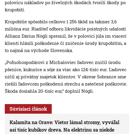
polovicu nákladov po živelných škodách tvorili škody po
krupobití.
Krupobitie spôsobilo celkovo 1 256 škôd za takmer 3,6
milióna eur. Riaditeľ odboru likvidácie poistných udalostí
Allianz Dárius Nógli spresnil, že v polovici júla im viacerí
klienti hlásili poškodenie či zničenie úrody krupobitím, a
to najmä na východe Slovenska.
„Poľnohospodárovi z Michaloviec ľadovec zničil úrodu
pšenice, kukurice a sóje za viac ako 124-tisíc eur. Ľadovec
ničil aj privátny majetok klientov. V okrese Sobrance sme
riešili ľadovcom poškodenú strechu a zatečené podkrovie.
Škoda dosiahla 20-tisíc eur,“ doplnil Nógli.
Súvisiaci článok
Kalamita na Orave: Vietor lámal stromy, vyváľal
asi tisíc kubíkov dreva. Na elektrinu sa niekde