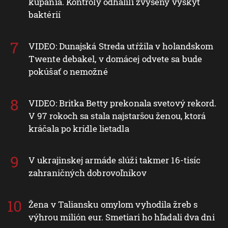
kúpania. Kontroly odhalili zvýšený výskyt
baktérií
VIDEO: Dunajská Streda utŕžila v holandskom
Twente debakel, v domácej odvete sa bude
pokúšať o nemožné
VIDEO: Britka Betty prekonala svetový rekord.
V 97 rokoch sa stala najstaršou ženou, ktorá
kráčala po krídle lietadla
V ukrajinskej armáde slúži takmer 16-tisíc
zahraničných dobrovoľníkov
Žena v Taliansku omylom vyhodila žreb s
výhrou milión eur. Smetiari ho hľadali dva dni