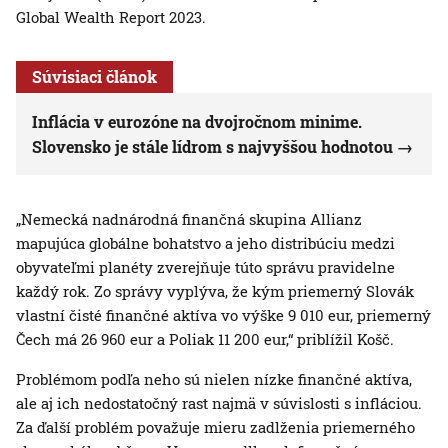
Global Wealth Report 2023.
Súvisiaci článok
Inflácia v eurozóne na dvojročnom minime.
Slovensko je stále lídrom s najvyššou hodnotou
„Nemecká nadnárodná finančná skupina Allianz
mapujúca globálne bohatstvo a jeho distribúciu medzi
obyvateľmi planéty zverejňuje túto správu pravidelne
každý rok. Zo správy vyplýva, že kým priemerný Slovák
vlastní čisté finančné aktíva vo výške 9 010 eur, priemerný
Čech má 26 960 eur a Poliak 11 200 eur,“ priblížil Košč.
Problémom podľa neho sú nielen nízke finančné aktíva,
ale aj ich nedostatočný rast najmä v súvislosti s infláciou.
Za ďalší problém považuje mieru zadlženia priemerného