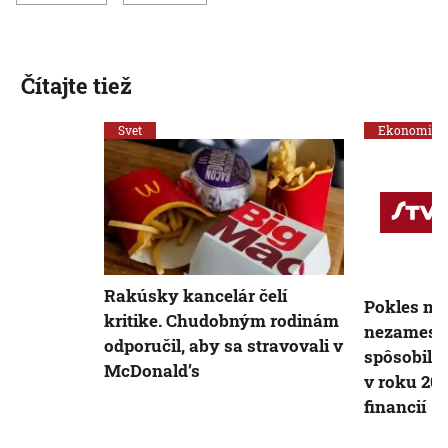
Čítajte tiež
Svet
Ekonomika
Rakúsky kancelár čelí
Pokles mi
kritike. Chudobným rodinám
nezamestn
odporučil, aby sa stravovali v
spôsobil 
McDonald’s
v roku 202
financií