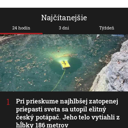
Najčítanejšie
24 hodín
3 dni
Týždeň
Pri prieskume najhlbšej zatopenej
priepasti sveta sa utopil elitný
český potápač. Jeho telo vytiahli z
hĺbky 186 metrov