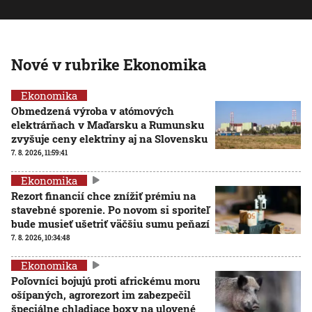
Nové v rubrike Ekonomika
Ekonomika
Obmedzená výroba v atómových
elektrárňach v Maďarsku a Rumunsku
zvyšuje ceny elektriny aj na Slovensku
7. 8. 2026, 11:59:41
Ekonomika
Rezort financií chce znížiť prémiu na
stavebné sporenie. Po novom si sporiteľ
bude musieť ušetriť väčšiu sumu peňazí
7. 8. 2026, 10:34:48
Ekonomika
Poľovníci bojujú proti africkému moru
ošípaných, agrorezort im zabezpečil
špeciálne chladiace boxy na ulovené