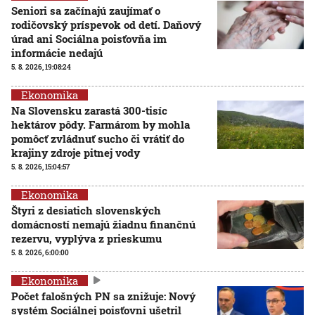
Seniori sa začínajú zaujímať o
rodičovský príspevok od detí. Daňový
úrad ani Sociálna poisťovňa im
informácie nedajú
5. 8. 2026, 19:08:24
Ekonomika
Na Slovensku zarastá 300-tisíc
hektárov pôdy. Farmárom by mohla
pomôcť zvládnuť sucho či vrátiť do
krajiny zdroje pitnej vody
5. 8. 2026, 15:04:57
Ekonomika
Štyri z desiatich slovenských
domácností nemajú žiadnu finančnú
rezervu, vyplýva z prieskumu
5. 8. 2026, 6:00:00
Ekonomika
Počet falošných PN sa znižuje: Nový
systém Sociálnej poisťovni ušetril