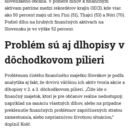
slovenského občana. V pomere dlhov k finančným
aktívam patríme medzi rekordérov krajín OECD, kde viac
ako 50 percent majú už len Fíni (51), Thajci (53) a Nóri (70).
Podiel dlhu na hrubých finančných aktívach na
Slovensku je vo výške 52 percent.
Problém sú aj dlhopisy v
dôchodkovom pilieri
Problémom čistého finančného majetku Slovákov je podľa
analytika aj fakt, že drvivú väčšinu ich aktív tvoria akcie a
dlhopisy v 2. a 3. dôchodkovom pilieri. „Čiže ide o
finančný majetok, ktorí je pre občanov reálne nedostupný,
napríklad na sanáciu vlastných dlhov, alebo na prípadne
preklenutie finančných problémov zapríčinených stratou
zamestnania, alebo nepriaznivou životnou situáciou,“
doplnil Košč.