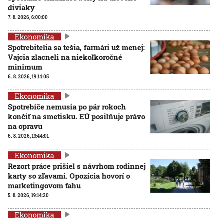
diviaky
7. 8. 2026, 6:00:00
Ekonomika
Spotrebitelia sa tešia, farmári už menej:
Vajcia zlacneli na niekoľkoročné
minimum
6. 8. 2026, 19:14:05
Ekonomika
Spotrebiče nemusia po pár rokoch
končiť na smetisku. EÚ posilňuje právo
na opravu
6. 8. 2026, 13:44:01
Ekonomika
Rezort práce prišiel s návrhom rodinnej
karty so zľavami. Opozícia hovorí o
marketingovom ťahu
5. 8. 2026, 19:14:20
Ekonomika