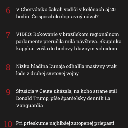
V Chorvátsku čakali vodiči v kolónach aj 20
hodín. Čo spôsobilo dopravný nával?
VIDEO: Rokovanie v brazílskom regionálnom
parlamente prerušila milá návšteva. Skupinka
kapybár vošla do budovy hlavným vchodom
Nízka hladina Dunaja odhalila masívny vrak
lode z druhej svetovej vojny
Situácia v Ceute ukázala, na koho strane stál
Donald Trump, píše španielsky denník La
Vanguardia
Pri prieskume najhlbšej zatopenej priepasti