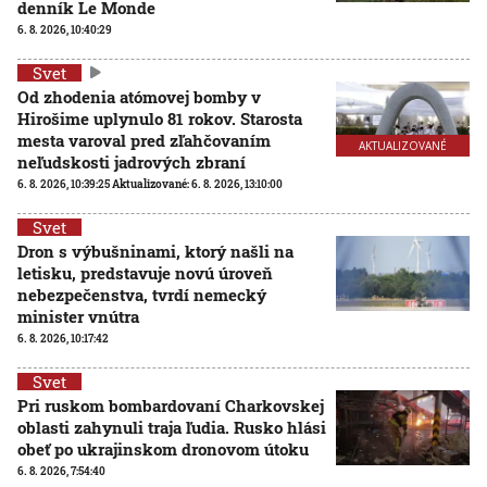
denník Le Monde
6. 8. 2026, 10:40:29
Svet
Od zhodenia atómovej bomby v
Hirošime uplynulo 81 rokov. Starosta
mesta varoval pred zľahčovaním
AKTUALIZOVANÉ
neľudskosti jadrových zbraní
6. 8. 2026, 10:39:25
Aktualizované:
6. 8. 2026, 13:10:00
Svet
Dron s výbušninami, ktorý našli na
letisku, predstavuje novú úroveň
nebezpečenstva, tvrdí nemecký
minister vnútra
6. 8. 2026, 10:17:42
Svet
Pri ruskom bombardovaní Charkovskej
oblasti zahynuli traja ľudia. Rusko hlási
obeť po ukrajinskom dronovom útoku
6. 8. 2026, 7:54:40