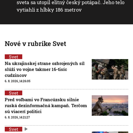
sveta sa utopil elitný český potápač. Jeho telo
vytiahli z hĺbky 186 metrov
Nové v rubrike Svet
Svet
Na ukrajinskej strane ozbrojených síl
slúži vo vojne takmer 16-tisíc
cudzincov
6. 8. 2026, 14:26:05
Svet
Pred voľbami vo Francúzsku silnie
ruská dezinformačná kampaň. Terčom
sú viacerí politici
6. 8. 2026, 14:21:27
Svet