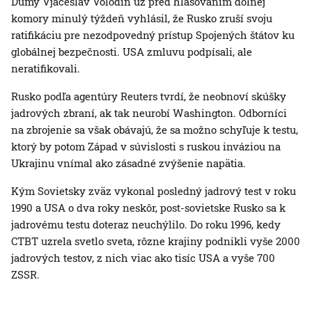
Dumy Vjačeslav Volodin už pred hlasovaním dolnej
komory minulý týždeň vyhlásil, že Rusko zruší svoju
ratifikáciu pre nezodpovedný prístup Spojených štátov ku
globálnej bezpečnosti. USA zmluvu podpísali, ale
neratifikovali.
Rusko podľa agentúry Reuters tvrdí, že neobnoví skúšky
jadrových zbraní, ak tak neurobí Washington. Odborníci
na zbrojenie sa však obávajú, že sa možno schyľuje k testu,
ktorý by potom Západ v súvislosti s ruskou inváziou na
Ukrajinu vnímal ako zásadné zvýšenie napätia.
Kým Sovietsky zväz vykonal posledný jadrový test v roku
1990 a USA o dva roky neskôr, post-sovietske Rusko sa k
jadrovému testu doteraz neuchýlilo. Do roku 1996, kedy
CTBT uzrela svetlo sveta, rôzne krajiny podnikli vyše 2000
jadrových testov, z nich viac ako tisíc USA a vyše 700
ZSSR.