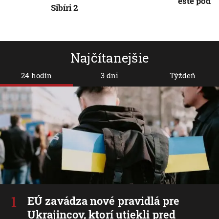
ešte podpí
Sibíri 2
Najčítanejšie
24 hodín
3 dni
Týždeň
EÚ zavádza nové pravidlá pre
Ukrajincov, ktorí utiekli pred