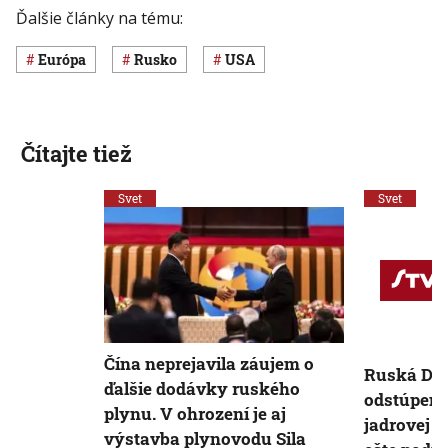
Ďalšie články na tému:
Európa
Rusko
USA
Čítajte tiež
Svet
Svet
Čína neprejavila záujem o
Ruská Dum
ďalšie dodávky ruského
odstúpenie
plynu. V ohrození je aj
jadrovej 
výstavba plynovodu Sila