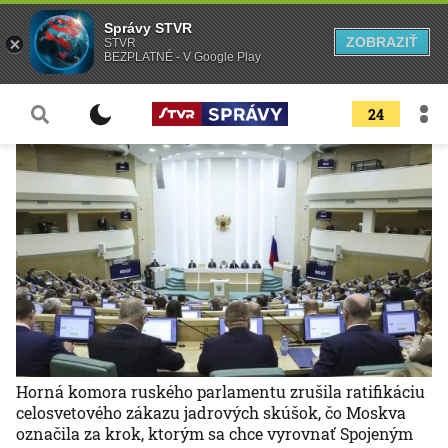
Správy STVR
ZOBRAZIŤ
STVR
BEZPLATNÉ - V Google Play
24
Horná komora ruského parlamentu zrušila ratifikáciu
celosvetového zákazu jadrových skúšok, čo Moskva
označila za krok, ktorým sa chce vyrovnať Spojeným