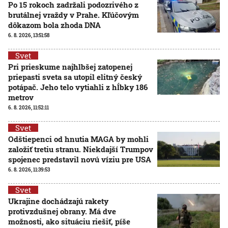
Po 15 rokoch zadržali podozrivého z
brutálnej vraždy v Prahe. Kľúčovým
dôkazom bola zhoda DNA
6. 8. 2026, 13:51:58
Svet
Pri prieskume najhlbšej zatopenej
priepasti sveta sa utopil elitný český
potápač. Jeho telo vytiahli z hĺbky 186
metrov
6. 8. 2026, 11:52:11
Svet
Odštiepenci od hnutia MAGA by mohli
založiť tretiu stranu. Niekdajší Trumpov
spojenec predstavil novú víziu pre USA
6. 8. 2026, 11:39:53
Svet
Ukrajine dochádzajú rakety
protivzdušnej obrany. Má dve
možnosti, ako situáciu riešiť, píše