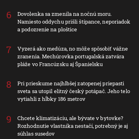
Dovolenka sa zmenila na nočnú moru.
Namiesto oddychu prišli štípance, neporiadok
a podozrenie na ploštice
Vyzerá ako medúza, no môže spôsobiť vážne
zranenia. Mechúrovka portugalská zatvára
pláže vo Francúzsku aj Španielsku
Pri prieskume najhlbšej zatopenej priepasti
sveta sa utopil elitný český potápač. Jeho telo
vytiahli z hĺbky 186 metrov
Chcete klimatizáciu, ale bývate v bytovke?
Rozhodnutie vlastníka nestačí, potrebný je aj
súhlas susedov