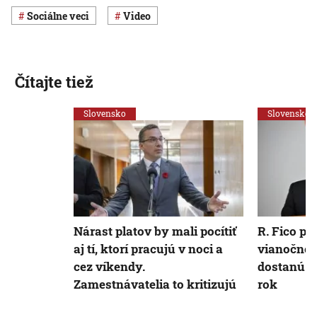
Sociálne veci
Video
Čítajte tiež
Slovensko
Slovensko
Nárast platov by mali pocítiť
R. Fico pr
aj tí, ktorí pracujú v noci a
vianočnéh
cez víkendy.
dostanú d
Zamestnávatelia to kritizujú
rok