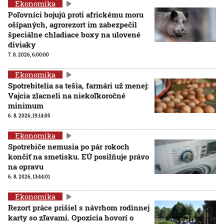
Ekonomika
Poľovníci bojujú proti africkému moru
ošípaných, agrorezort im zabezpečil
špeciálne chladiace boxy na ulovené
diviaky
7. 8. 2026, 6:00:00
Ekonomika
Spotrebitelia sa tešia, farmári už menej:
Vajcia zlacneli na niekoľkoročné
minimum
6. 8. 2026, 19:14:05
Ekonomika
Spotrebiče nemusia po pár rokoch
končiť na smetisku. EÚ posilňuje právo
na opravu
6. 8. 2026, 13:44:01
Ekonomika
Rezort práce prišiel s návrhom rodinnej
karty so zľavami. Opozícia hovorí o