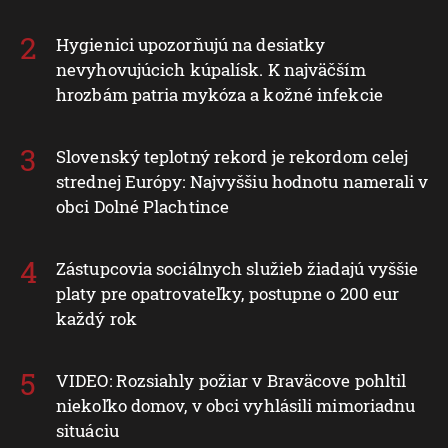
Hygienici upozorňujú na desiatky
nevyhovujúcich kúpalísk. K najväčším
hrozbám patria mykóza a kožné infekcie
Slovenský teplotný rekord je rekordom celej
strednej Európy: Najvyššiu hodnotu namerali v
obci Dolné Plachtince
Zástupcovia sociálnych služieb žiadajú vyššie
platy pre opatrovateľky, postupne o 200 eur
každý rok
VIDEO: Rozsiahly požiar v Braväcove pohltil
niekoľko domov, v obci vyhlásili mimoriadnu
situáciu