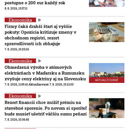
postupne o 200 eur každý rok
8. 8. 2026, 13:37:11
Ekonomika
Firmy čaká drahší štart aj vyššie
pokuty: Opozícia kritizuje zmeny v
obchodnom registri, rezort
spravodlivosti ich obhajuje
7. 8. 2026, 19:25:26
Ekonomika
Obmedzená výroba v atómových
elektrárňach v Maďarsku a Rumunsku
zvyšuje ceny elektriny aj na Slovensku
AKTUALIZOVANÉ
7. 8. 2026, 11:59:41
Aktualizované:
7. 8. 2026, 19:21:00
Ekonomika
Rezort financií chce znížiť prémiu na
stavebné sporenie. Po novom si sporiteľ
bude musieť ušetriť väčšiu sumu peňazí
7. 8. 2026, 10:34:48