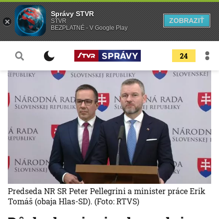
Správy STVR
ZOBRAZIŤ
STVR
BEZPLATNÉ - V Google Play
24
Predseda NR SR Peter Pellegrini a minister práce Erik
Tomáš (obaja Hlas-SD).
(Foto: RTVS)