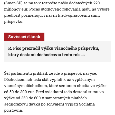
(Smer-SD) sa na to v rozpočte našlo dodatočných 220
miliónov eur. Počas utorkového rokovania majú na výbore
predložiť pozmeňujúci návrh k zdvojnásobeniu sumy
príspevku.
Súvisiaci článok
R. Fico prezradil výšku vianočného príspevku,
ktorý dostanú dôchodcovia tento rok
Šéf parlamentu priblížil, že ide o príspevok navyše.
Dôchodcom ich teda štát vyplatí k už vyplácaným
vianočným dôchodkom, ktoré seniorom chodia vo výške
od 50 do 300 eur. Pred sviatkami teda dostanú sumu vo
výške od 350 do 600 v samostatných platbách.
Jednorazovú dávku po schválení vyplatí Sociálna
poisťovňa.