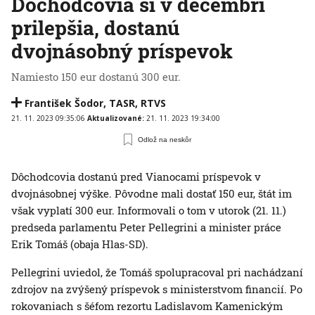
Dôchodcovia si v decembri
prilepšia, dostanú
dvojnásobný príspevok
Namiesto 150 eur dostanú 300 eur.
František Šodor
,
TASR
,
RTVS
21. 11. 2023 09:35:06
Aktualizované:
21. 11. 2023 19:34:00
Odlož na neskôr
Dôchodcovia dostanú pred Vianocami príspevok v
dvojnásobnej výške. Pôvodne mali dostať 150 eur, štát im
však vyplatí 300 eur. Informovali o tom v utorok (21. 11.)
predseda parlamentu Peter Pellegrini a minister práce
Erik Tomáš (obaja Hlas-SD).
Pellegrini uviedol, že Tomáš spolupracoval pri nachádzaní
zdrojov na zvýšený príspevok s ministerstvom financií. Po
rokovaniach s šéfom rezortu Ladislavom Kamenickým