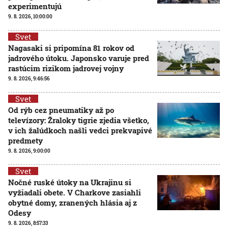
experimentujú
9. 8. 2026, 10:00:00
Svet
Nagasaki si pripomína 81 rokov od
jadrového útoku. Japonsko varuje pred
rastúcim rizikom jadrovej vojny
9. 8. 2026, 9:46:56
Svet
Od rýb cez pneumatiky až po
televízory: Žraloky tigrie zjedia všetko,
v ich žalúdkoch našli vedci prekvapivé
predmety
9. 8. 2026, 9:00:00
Svet
Nočné ruské útoky na Ukrajinu si
vyžiadali obete. V Charkove zasiahli
obytné domy, zranených hlásia aj z
Odesy
9. 8. 2026, 8:57:33