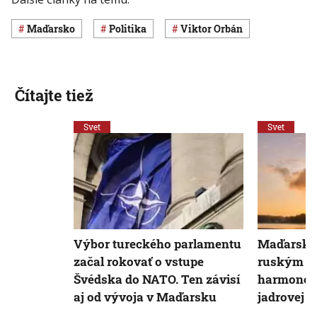
Maďarsko
Politika
Viktor Orbán
Čítajte tiež
Svet
Svet
Výbor tureckého parlamentu
Maďarsko 
začal rokovať o vstupe
ruským R
Švédska do NATO. Ten závisí
harmonogr
aj od vývoja v Maďarsku
jadrovej e