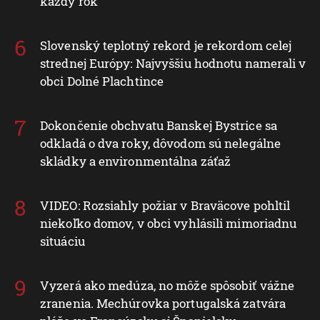
každý rok
Slovenský teplotný rekord je rekordom celej
strednej Európy: Najvyššiu hodnotu namerali v
obci Dolné Plachtince
Dokončenie obchvatu Banskej Bystrice sa
odkladá o dva roky, dôvodom sú nelegálne
skládky a environmentálna záťaž
VIDEO: Rozsiahly požiar v Braväcove pohltil
niekoľko domov, v obci vyhlásili mimoriadnu
situáciu
Vyzerá ako medúza, no môže spôsobiť vážne
zranenia. Mechúrovka portugalská zatvára