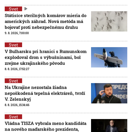
Svet
Státisíce sterilných komárov mieria do
amerických záhrad. Nová metóda má
bojovať proti nebezpečnému druhu
9. 8. 2026, 7:00:00
Svet
V Bulharsku pri hranici s Rumunskom
explodoval dron s výbušninami, bol
zrejme ukrajinského pôvodu
8. 8. 2026, 17:52:27
Svet
Na Ukrajine nezostala žiadna
nepoškodená tepelná elektráreň, tvrdí
V. Zelenskyj
8. 8. 2026, 15:34:46
Svet
Vládna TISZA vybrala meno kandidáta
na nového maďarského prezidenta,