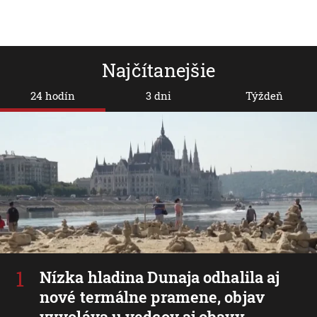
Najčítanejšie
24 hodín
3 dni
Týždeň
Nízka hladina Dunaja odhalila aj
nové termálne pramene, objav
vyvoláva u vedcov aj obavy