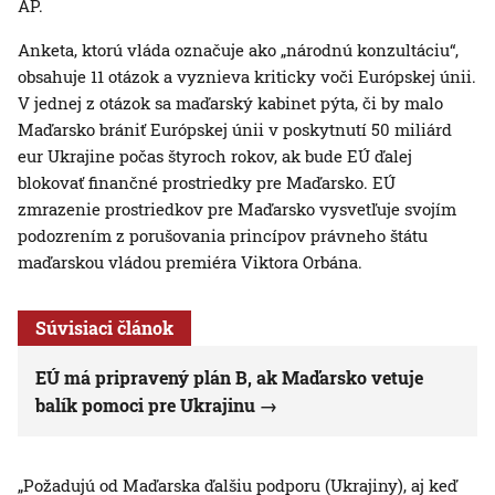
AP.
Anketa, ktorú vláda označuje ako „národnú konzultáciu“,
obsahuje 11 otázok a vyznieva kriticky voči Európskej únii.
V jednej z otázok sa maďarský kabinet pýta, či by malo
Maďarsko brániť Európskej únii v poskytnutí 50 miliárd
eur Ukrajine počas štyroch rokov, ak bude EÚ ďalej
blokovať finančné prostriedky pre Maďarsko. EÚ
zmrazenie prostriedkov pre Maďarsko vysvetľuje svojím
podozrením z porušovania princípov právneho štátu
maďarskou vládou premiéra Viktora Orbána.
Súvisiaci článok
EÚ má pripravený plán B, ak Maďarsko vetuje
balík pomoci pre Ukrajinu
„Požadujú od Maďarska ďalšiu podporu (Ukrajiny), aj keď