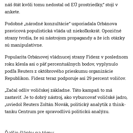
náš štát kvôli tomu nedostal od EÚ prostriedky,“ stojí v
ankete.
Podobné „národné konzultácie“ usporiadala Orbánova
pravicová populistická vláda už niekoľkokrát. Opozičné
strany tvrdia, že sú nástrojom propagandy a že ich otázky
sú manipulatívne.
Popularita Orbánovej vládnucej strany Fidesz v poslednom
roku klesla asi o päť percentuálnych bodov, vyplynulo
podľa Reuters z októbrového prieskumu organizácie
Republikon. Fidesz teraz podporuje asi 29 percent voličov.
„Začal odliv voličskej základne. Táto kampaň to má
zastaviť. Je to dobrý nástroj, ako vyburcovať voličské jadro,
„uviedol Reuters Zoltán Novák, politický analytik z think-
tanku Centrum pre spravodlivú politickú analýzu.
Ďalšie články na tému: