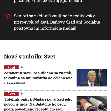
pláže vo Francúzsku aj Španielsku
Seniori sa začínajú zaujímať o rodičovský
príspevok od detí. Daňový úrad ani Sociálna
poisťovňa im informácie nedajú
Nové v rubrike Svet
Svet
Zdravotný stav Joea Bidena sa zhoršil,
rakovina sa mu rozšírila do celého tela
9. 8. 2026, 11:07:22
Svet
Trdelník patrí k Maďarsku, aj keď jeho
pôvod je inde. Na Balatone ho pečú
podľa pôvodného receptu, no radi