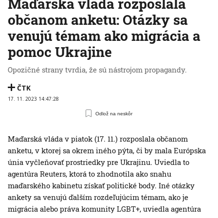
Maďarská vláda rozposlala
občanom anketu: Otázky sa
venujú témam ako migrácia a
pomoc Ukrajine
Opozičné strany tvrdia, že sú nástrojom propagandy.
ČTK
17. 11. 2023 14:47:28
Odlož na neskôr
Maďarská vláda v piatok (17. 11.) rozposlala občanom
anketu, v ktorej sa okrem iného pýta, či by mala Európska
únia vyčleňovať prostriedky pre Ukrajinu. Uviedla to
agentúra Reuters, ktorá to zhodnotila ako snahu
maďarského kabinetu získať politické body. Iné otázky
ankety sa venujú ďalším rozdeľujúcim témam, ako je
migrácia alebo práva komunity LGBT+, uviedla agentúra