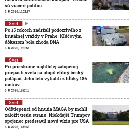
sú viacerí politici
6. 8. 2026, 14:21:27
Svet
Po 15 rokoch zadržali podozrivého z
brutálnej vraždy v Prahe. Kľúčovým
dôkazom bola zhoda DNA
6. 8. 2026, 13:51:58
Svet
Pri prieskume najhlbšej zatopenej
priepasti sveta sa utopil elitný český
potápač. Jeho telo vytiahli z hĺbky 186
metrov
6. 8. 2026, 11:52:11
Svet
Odštiepenci od hnutia MAGA by mohli
založiť tretiu stranu. Niekdajší Trumpov
spojenec predstavil novú víziu pre USA
6. 8. 2026, 11:39:53