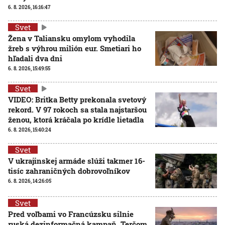
6. 8. 2026, 16:16:47
Svet
Žena v Taliansku omylom vyhodila
žreb s výhrou milión eur. Smetiari ho
hľadali dva dni
6. 8. 2026, 15:49:55
Svet
VIDEO: Britka Betty prekonala svetový
rekord. V 97 rokoch sa stala najstaršou
ženou, ktorá kráčala po krídle lietadla
6. 8. 2026, 15:40:24
Svet
V ukrajinskej armáde slúži takmer 16-
tisíc zahraničných dobrovoľníkov
6. 8. 2026, 14:26:05
Svet
Pred voľbami vo Francúzsku silnie
ruská dezinformačná kampaň. Terčom