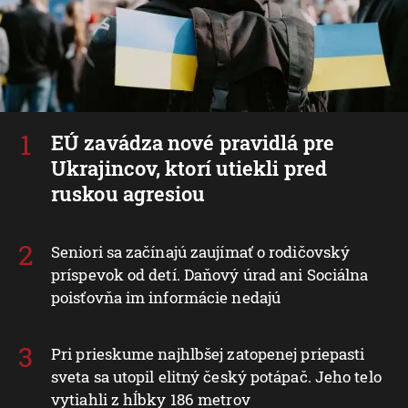
EÚ zavádza nové pravidlá pre
Ukrajincov, ktorí utiekli pred
ruskou agresiou
Seniori sa začínajú zaujímať o rodičovský
príspevok od detí. Daňový úrad ani Sociálna
poisťovňa im informácie nedajú
Pri prieskume najhlbšej zatopenej priepasti
sveta sa utopil elitný český potápač. Jeho telo
vytiahli z hĺbky 186 metrov