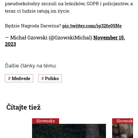
pseudoekolodzy szczuli na leśników, GOPR i policjantów, a
teraz ci ludzie ratują im życie.
Będzie Nagroda Darwina?
pic.twitter.com/ig32fe05Ne
— Michał Gzowski (@GzowskiMichal)
November 15,
2023
Ďalšie články na tému:
medvede
Poľsko
Čítajte tiež
Slovensko
Slovensko