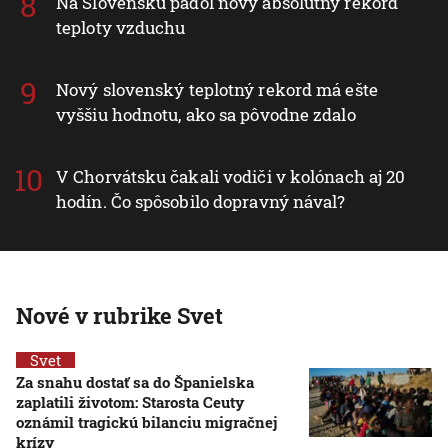
Na Slovensku padol nový absolútny rekord
teploty vzduchu
Nový slovenský teplotný rekord má ešte
vyššiu hodnotu, ako sa pôvodne zdalo
V Chorvátsku čakali vodiči v kolónach aj 20
hodín. Čo spôsobilo dopravný nával?
Nové v rubrike Svet
Svet
Za snahu dostať sa do Španielska
zaplatili životom: Starosta Ceuty
oznámil tragickú bilanciu migračnej
krízy