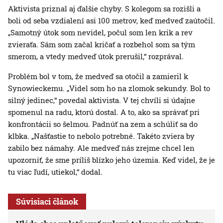
Aktivista priznal aj ďalšie chyby. S kolegom sa rozišli a
boli od seba vzdialení asi 100 metrov, keď medveď zaútočil.
„Samotný útok som nevidel, počul som len krik a rev
zvieraťa. Sám som začal kričať a rozbehol som sa tým
smerom, a vtedy medveď útok prerušil,“ rozprával.
Problém bol v tom, že medveď sa otočil a zamieril k
Synowieckemu. „Videl som ho na zlomok sekundy. Bol to
silný jedinec,“ povedal aktivista. V tej chvíli si údajne
spomenul na radu, ktorú dostal. A to, ako sa správať pri
konfrontácii so šelmou. Padnúť na zem a schúliť sa do
klbka. „Našťastie to nebolo potrebné. Takéto zviera by
zabilo bez námahy. Ale medveď nás zrejme chcel len
upozorniť, že sme príliš blízko jeho územia. Keď videl, že je
tu viac ľudí, utiekol,“ dodal.
Súvisiaci článok