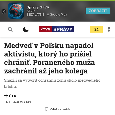
Správy STVR
ZOBRAZIŤ
STVR
BEZPLATNÉ - V Google Play
24
Medveď v Poľsku napadol
aktivistu, ktorý ho prišiel
chrániť. Poraneného muža
zachránil až jeho kolega
Snažili sa vytvoriť ochrannú zónu okolo medvedieho
brlohu.
ČTK
16. 11. 2023 07:35:36
Odlož na neskôr