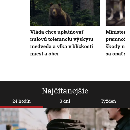
Vláda chce uplatňovať
Minister T
nulovú toleranciu výskytu
premnožen
medveďa a vlka v blízkosti
škody na 
miest a obcí
sa opäť za
Najčítanejšie
24 hodín
3 dni
Týždeň