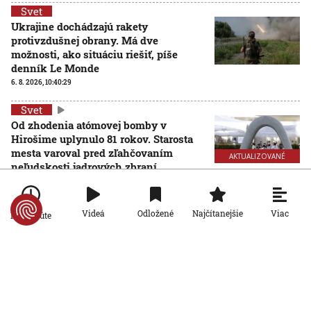
Svet
Ukrajine dochádzajú rakety
protivzdušnej obrany. Má dve
možnosti, ako situáciu riešiť, píše
denník Le Monde
6. 8. 2026, 10:40:29
Svet
Od zhodenia atómovej bomby v
Hirošime uplynulo 81 rokov. Starosta
mesta varoval pred zľahčovaním
AKTUALIZOVANÉ
neľudskosti jadrových zbraní
6. 8. 2026, 10:39:25
Aktualizované:
6. 8. 2026, 13:10:00
Svet
Viac
Videá
Odložené
Najčítanejšie
Po minúte
Dron s výbušninami, ktorý našli na
letisku, predstavuje novú úroveň
nebezpečenstva, tvrdí nemecký
minister vnútra
6. 8. 2026, 10:17:42
Svet