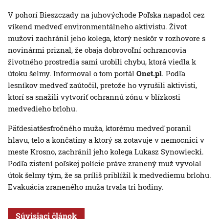
V pohorí Bieszczady na juhovýchode Poľska napadol cez
víkend medveď environmentálneho aktivistu. Život
mužovi zachránil jeho kolega, ktorý neskôr v rozhovore s
novinármi priznal, že obaja dobrovoľní ochrancovia
životného prostredia sami urobili chybu, ktorá viedla k
útoku šelmy. Informoval o tom portál
Onet.pl
. Podľa
lesníkov medveď zaútočil, pretože ho vyrušili aktivisti,
ktorí sa snažili vytvoriť ochrannú zónu v blízkosti
medvedieho brlohu.
Päťdesiatšesťročného muža, ktorému medveď poranil
hlavu, telo a končatiny a ktorý sa zotavuje v nemocnici v
meste Krosno, zachránil jeho kolega Lukasz Synowiecki.
Podľa zistení poľskej polície práve zranený muž vyvolal
útok šelmy tým, že sa príliš priblížil k medvediemu brlohu.
Evakuácia zraneného muža trvala tri hodiny.
Súvisiaci článok