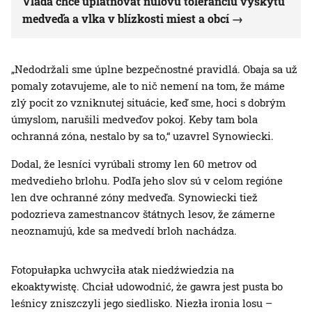
Vláda chce uplatňovať nulovú toleranciu výskytu
medveďa a vlka v blízkosti miest a obcí
„Nedodržali sme úplne bezpečnostné pravidlá. Obaja sa už
pomaly zotavujeme, ale to nič nemení na tom, že máme
zlý pocit zo vzniknutej situácie, keď sme, hoci s dobrým
úmyslom, narušili medveďov pokoj. Keby tam bola
ochranná zóna, nestalo by sa to,“ uzavrel Synowiecki.
Dodal, že lesníci vyrúbali stromy len 60 metrov od
medvedieho brlohu. Podľa jeho slov sú v celom regióne
len dve ochranné zóny medveďa. Synowiecki tiež
podozrieva zamestnancov štátnych lesov, že zámerne
neoznamujú, kde sa medvedí brloh nachádza.
Fotopułapka uchwyciła atak niedźwiedzia na
ekoaktywistę. Chciał udowodnić, że gawra jest pusta bo
leśnicy zniszczyli jego siedlisko. Niezła ironia losu –