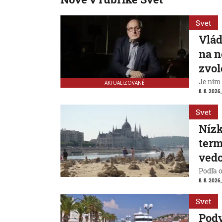
Svet
Vlád
na n
zvol
Je ním
AKTUALIZOVANÉ
8. 8. 2026,
Svet
Nízk
term
vedc
Podľa 
8. 8. 2026,
Svet
Pod