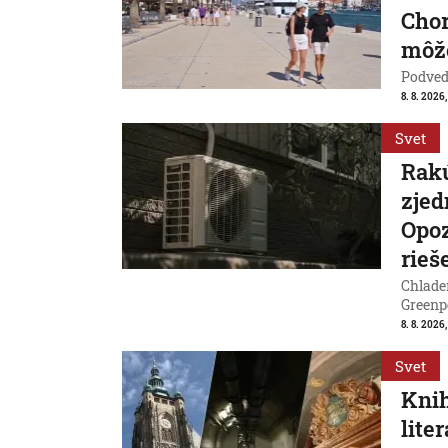
Chor
môže
Podvede
8. 8. 2026,
Svet
Rakú
zjed
Opoz
rieš
Chladen
Greenp
8. 8. 2026
Svet
Knih
lite