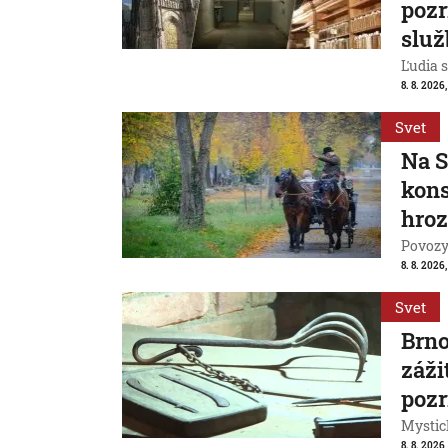
pozr
služ
Ľudia s
8. 8. 2026
Svet
Na S
kons
hroz
Povozy 
8. 8. 2026
Svet
Brn
záži
pozr
Mystic
8. 8. 2026