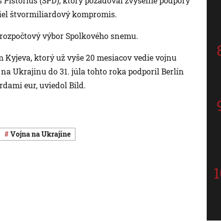
 Pistorius (SPD), ktorý požadoval zvýšenie podpory
šiel štvormiliardový kompromis.
ť rozpočtový výbor Spolkového snemu.
 Kyjeva, ktorý už vyše 20 mesiacov vedie vojnu
na Ukrajinu do 31. júla tohto roka podporil Berlín
dami eur, uviedol Bild.
vojna na Ukrajine