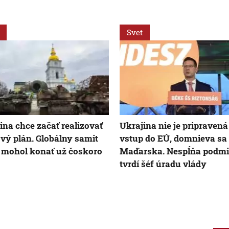
Svet
ina chce začať realizovať
Ukrajina nie je pripravená
vý plán. Globálny samit
vstup do EÚ, domnieva sa
 mohol konať už čoskoro
Maďarska. Nespĺňa podmi
tvrdí šéf úradu vlády