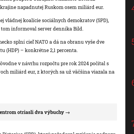
 krajine napadnutej Ruskom osem miliárd eur.
 vládnej koalície sociálnych demokratov (SPD),
 tom informoval server denníka Bild.
cko splní cieľ NATO a dá na obranu vyše dve
u (HDP) – konkrétne 2,1 percenta.
pôvodne v návrhu rozpočtu pre rok 2024 počítal s
ch miliárd eur, z ktorých sa už väčšina viazala na
entrom otriasli dva výbuchy