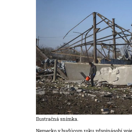
Ilustračná snímka.
Nemecko v budúcom roku zdvojnásobí voje