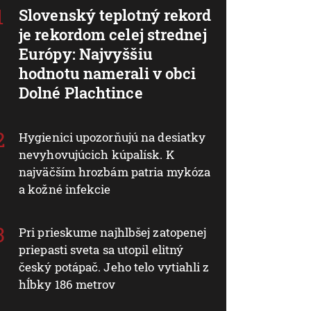
Slovenský teplotný rekord
je rekordom celej strednej
Európy: Najvyššiu
hodnotu namerali v obci
Dolné Plachtince
Hygienici upozorňujú na desiatky
nevyhovujúcich kúpalísk. K
najväčším hrozbám patria mykóza
a kožné infekcie
Pri prieskume najhlbšej zatopenej
priepasti sveta sa utopil elitný
český potápač. Jeho telo vytiahli z
hĺbky 186 metrov