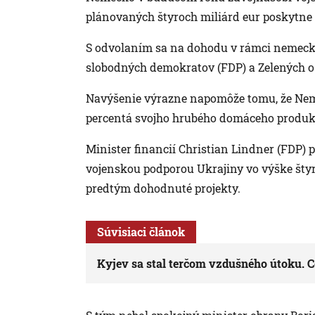
plánovaných štyroch miliárd eur poskytne
S odvolaním sa na dohodu v rámci nemeckej
slobodných demokratov (FDP) a Zelených o
Navýšenie výrazne napomôže tomu, že Neme
percentá svojho hrubého domáceho produkt
Minister financií Christian Lindner (FDP) 
vojenskou podporou Ukrajiny vo výške štyro
predtým dohodnuté projekty.
Súvisiaci článok
Kyjev sa stal terčom vzdušného útoku. C