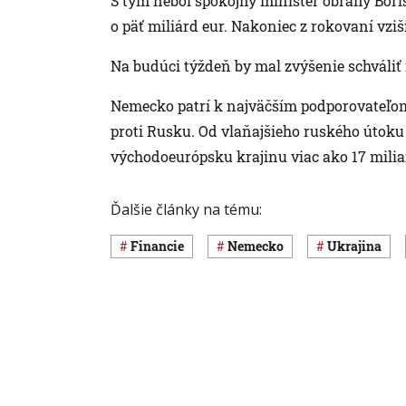
S tým nebol spokojný minister obrany Boris
o päť miliárd eur. Nakoniec z rokovaní vzi
Na budúci týždeň by mal zvýšenie schváli
Nemecko patrí k najväčším podporovateľom
proti Rusku. Od vlaňajšieho ruského útoku 
východoeurópsku krajinu viac ako 17 miliar
Ďalšie články na tému:
Financie
Nemecko
Ukrajina