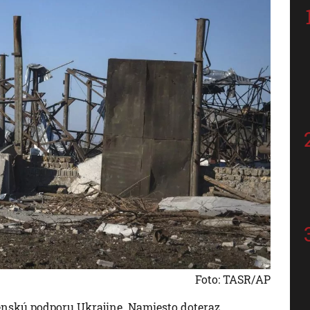
Foto: TASR/AP
nskú podporu Ukrajine. Namiesto doteraz