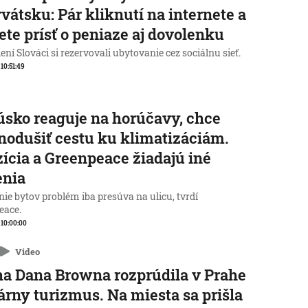
vátsku: Pár kliknutí na internete a
te prísť o peniaze aj dovolenku
ní Slováci si rezervovali ubytovanie cez sociálnu sieť.
 10:51:49
sko reaguje na horúčavy, chce
nodušiť cestu ku klimatizáciám.
ícia a Greenpeace žiadajú iné
enia
ie bytov problém iba presúva na ulicu, tvrdí
eace.
, 10:00:00
Video
a Dana Browna rozprúdila v Prahe
rárny turizmus. Na miesta sa prišla