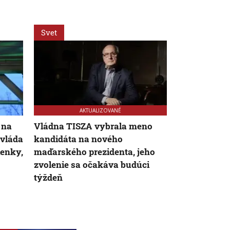
Svet
Svet
AKTUALIZOVANÉ
 na
Vládna TISZA vybrala meno
Nízka hladi
 vláda
kandidáta na nového
aj nové ter
enky,
maďarského prezidenta, jeho
objav vyvolá
zvolenie sa očakáva budúci
obavy
týždeň