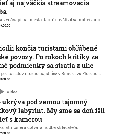
ieť aj najväčšia streamovacia
ba
a vydávajú na miesta, ktoré navštívil samotný autor.
, 9:00:00
icílii končia turistami obľúbené
ké povozy. Po rokoch kritiky za
né podmienky sa stratia z ulíc
pre turistov možno nájsť tiež v Ríme či vo Florencii.
, 8:00:00
Video
o ukrýva pod zemou tajomný
tkový labyrint. My sme sa doň išli
ieť s kamerou
kú atmosféru dotvára hudba skladateľa.
, 7:00:00