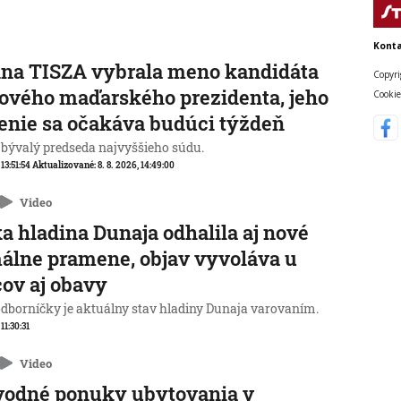
Konta
na TISZA vybrala meno kandidáta
Copyri
ového maďarského prezidenta, jeho
Cookie
enie sa očakáva budúci týždeň
 bývalý predseda najvyššieho súdu.
 13:51:54
Aktualizované:
8. 8. 2026, 14:49:00
Video
a hladina Dunaja odhalila aj nové
álne pramene, objav vyvoláva u
ov aj obavy
odborníčky je aktuálny stav hladiny Dunaja varovaním.
 11:30:31
Video
vodné ponuky ubytovania v