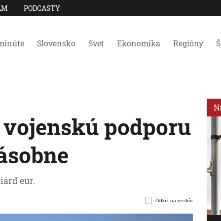
AM
PODCASTY
minúte
Slovensko
Svet
Ekonomika
Regióny
Š
N
 vojenskú podporu
ásobne
iárd eur.
Odlož na neskôr