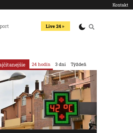
Kontakt
port
Live 24
24 hodín
3 dni
Týždeň
ajčítanejšie