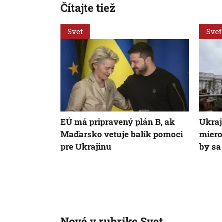
Čítajte tiež
Svet
Svet
EÚ má pripravený plán B, ak
Ukraj
Maďarsko vetuje balík pomoci
miero
pre Ukrajinu
by sa
Nové v rubrike Svet