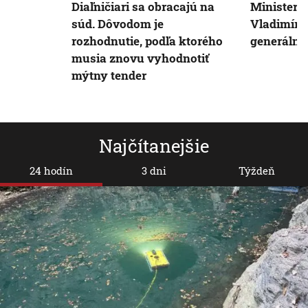
Diaľničiari sa obracajú na
Minister 
súd. Dôvodom je
Vladimíra
rozhodnutie, podľa ktorého
generálne
musia znovu vyhodnotiť
mýtny tender
Najčítanejšie
24 hodín
3 dni
Týždeň