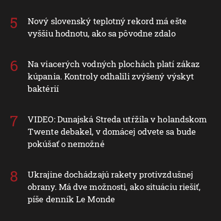
Nový slovenský teplotný rekord má ešte
vyššiu hodnotu, ako sa pôvodne zdalo
Na viacerých vodných plochách platí zákaz
kúpania. Kontroly odhalili zvýšený výskyt
baktérií
VIDEO: Dunajská Streda utŕžila v holandskom
Twente debakel, v domácej odvete sa bude
pokúšať o nemožné
Ukrajine dochádzajú rakety protivzdušnej
obrany. Má dve možnosti, ako situáciu riešiť,
píše denník Le Monde