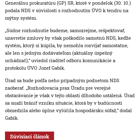
Generálnu prokuratúru (GP) SR, ktoré v pondelok (30. 10.)
podala NDS v súvislosti s rozhodnutím ÚVO k tendru na
mýtny systém.
„Súdne rozhodnutie budeme, samozrejme, rešpektovať,
uzavretie zmluvy by však poškodilo samotnú NDS, keďže
systém, ktorý si kúpila, by nemohla rozvíjať samostatne,
ale len s jedným dodávateľom (aktuálny úspešný
uchádzač),“ uviedol riaditeľ odboru komunikácie a
protokolu ÚVO Jozef Gabík.
Úrad sa bude podľa neho prípadným podnetom NDS
zaoberať. „Rozhodovacia prax Úradu pre verejné
obstarávanie je však v tejto oblasti dlhodobo ustálená. Úrad
sa snaží brániť vzniku situácie, ktorá by v budúcnosti
obmedzila alebo úplne vylúčila hospodársku súťaž,“ dodal
Gabík.
Súvisiaci článok