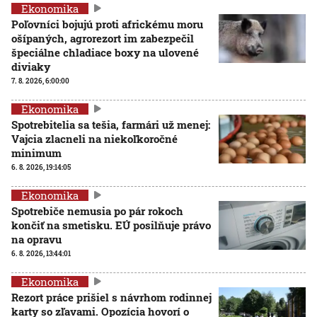
Ekonomika
Poľovníci bojujú proti africkému moru
ošípaných, agrorezort im zabezpečil
špeciálne chladiace boxy na ulovené
diviaky
7. 8. 2026, 6:00:00
Ekonomika
Spotrebitelia sa tešia, farmári už menej:
Vajcia zlacneli na niekoľkoročné
minimum
6. 8. 2026, 19:14:05
Ekonomika
Spotrebiče nemusia po pár rokoch
končiť na smetisku. EÚ posilňuje právo
na opravu
6. 8. 2026, 13:44:01
Ekonomika
Rezort práce prišiel s návrhom rodinnej
karty so zľavami. Opozícia hovorí o