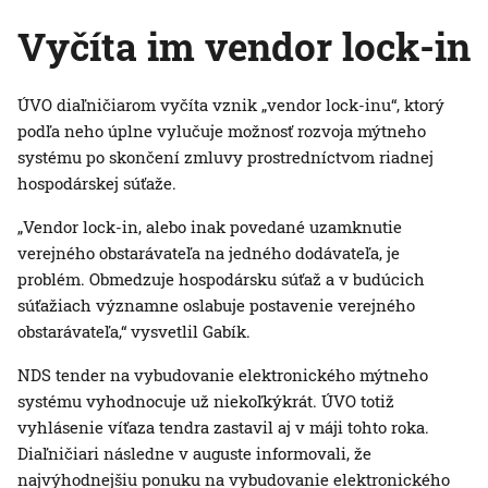
Vyčíta im vendor lock-in
ÚVO diaľničiarom vyčíta vznik „vendor lock-inu“, ktorý
podľa neho úplne vylučuje možnosť rozvoja mýtneho
systému po skončení zmluvy prostredníctvom riadnej
hospodárskej súťaže.
„Vendor lock-in, alebo inak povedané uzamknutie
verejného obstarávateľa na jedného dodávateľa, je
problém. Obmedzuje hospodársku súťaž a v budúcich
súťažiach významne oslabuje postavenie verejného
obstarávateľa,“ vysvetlil Gabík.
NDS tender na vybudovanie elektronického mýtneho
systému vyhodnocuje už niekoľkýkrát. ÚVO totiž
vyhlásenie víťaza tendra zastavil aj v máji tohto roka.
Diaľničiari následne v auguste informovali, že
najvýhodnejšiu ponuku na vybudovanie elektronického