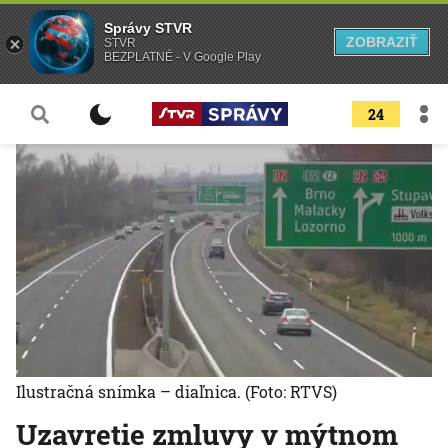
Správy STVR
ZOBRAZIŤ
STVR
BEZPLATNÉ - V Google Play
24
Ilustračná snímka – diaľnica.
(Foto: RTVS)
Uzavretie zmluvy v mýtnom