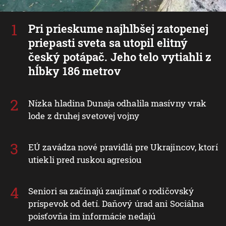
Pri prieskume najhlbšej zatopenej
priepasti sveta sa utopil elitný
český potápač. Jeho telo vytiahli z
hĺbky 186 metrov
Nízka hladina Dunaja odhalila masívny vrak
lode z druhej svetovej vojny
EÚ zavádza nové pravidlá pre Ukrajincov, ktorí
utiekli pred ruskou agresiou
Seniori sa začínajú zaujímať o rodičovský
príspevok od detí. Daňový úrad ani Sociálna
poisťovňa im informácie nedajú