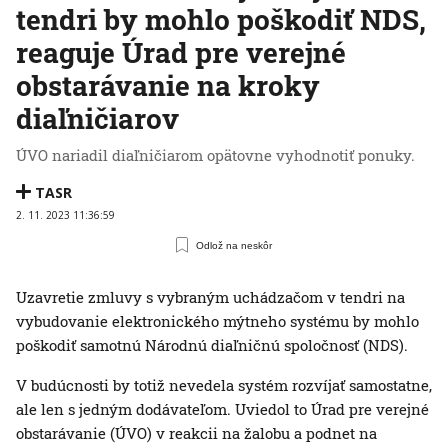
tendri by mohlo poškodiť NDS,
reaguje Úrad pre verejné
obstarávanie na kroky
diaľničiarov
ÚVO nariadil diaľničiarom opätovne vyhodnotiť ponuky.
TASR
2. 11. 2023 11:36:59
Odlož na neskôr
Uzavretie zmluvy s vybraným uchádzačom v tendri na
vybudovanie elektronického mýtneho systému by mohlo
poškodiť samotnú Národnú diaľničnú spoločnosť (NDS).
V budúcnosti by totiž nevedela systém rozvíjať samostatne,
ale len s jedným dodávateľom. Uviedol to Úrad pre verejné
obstarávanie (ÚVO) v reakcii na žalobu a podnet na