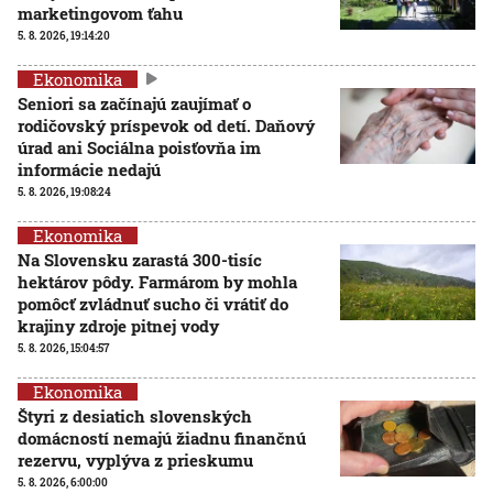
marketingovom ťahu
5. 8. 2026, 19:14:20
Ekonomika
Seniori sa začínajú zaujímať o
rodičovský príspevok od detí. Daňový
úrad ani Sociálna poisťovňa im
informácie nedajú
5. 8. 2026, 19:08:24
Ekonomika
Na Slovensku zarastá 300-tisíc
hektárov pôdy. Farmárom by mohla
pomôcť zvládnuť sucho či vrátiť do
krajiny zdroje pitnej vody
5. 8. 2026, 15:04:57
Ekonomika
Štyri z desiatich slovenských
domácností nemajú žiadnu finančnú
rezervu, vyplýva z prieskumu
5. 8. 2026, 6:00:00