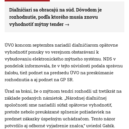
Diaľničiari sa obracajú na súd. Dôvodom je
rozhodnutie, podľa ktorého musia znovu
vyhodnotiť mýtny tender
ÚVO koncom septembra nariadil diaľničiarom opätovne
vyhodnotiť ponuky vo verejnom obstarávaní k
vybudovaniu elektronického mýtneho systému. NDS v
pondelok informovala, že v tejto súvislosti podala správnu
žalobu, tiež podnet na predsedu ÚVO na preskúmanie
rozhodnutia a aj podnet na GP SR.
Úrad sa bráni, že o mýtnom tendri rozhodli už tretíkrát na
základe podaných námietok. „Národnej diaľničnej
spoločnosti sme nariadili súťaž opätovne vyhodnotiť,
pretože nebolo preukázané splnenie požiadaviek na
predmet zákazky úspešným uchádzačom. Tento názor
potvrdilo aj odborné vyjadrenie znalca,“ uviedol Gabík.