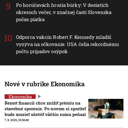
Po horúčavách hrozia búrky: V desiatich
okresoch večer, v značnej časti Slovenska
počas piatka
Odporca vakcín Robert F. Kennedy mladší
vyzýva na očkovanie. USA čelia rekordnému
počtu prípadov osýpok
Nové v rubrike Ekonomika
Ekonomika
Rezort financií chce znížiť prémiu na
stavebné sporenie. Po novom si sporiteľ
bude musieť ušetriť väčšiu sumu peňazí
7. 8. 2026, 10:34:48