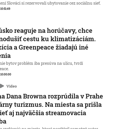
ní Slováci si rezervovali ubytovanie cez sociálnu sieť.
 10:51:49
sko reaguje na horúčavy, chce
nodušiť cestu ku klimatizáciám.
ícia a Greenpeace žiadajú iné
enia
ie bytov problém iba presúva na ulicu, tvrdí
eace.
, 10:00:00
Video
a Dana Browna rozprúdila v Prahe
rárny turizmus. Na miesta sa prišla
ieť aj najväčšia streamovacia
ba
a vydávajú na miesta, ktoré navštívil samotný autor.