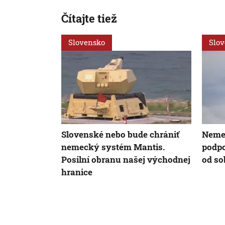
Čítajte tiež
Slovensko
Slo
Slovenské nebo bude chrániť
Neme
nemecký systém Mantis.
podpo
Posilní obranu našej východnej
od so
hranice