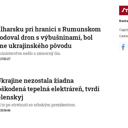
Konta
lharsku pri hranici s Rumunskom
Copyri
odoval dron s výbušninami, bol
Cookie
me ukrajinského pôvodu
ministerstva nešlo o zámerný čin.
 17:52:27
krajine nezostala žiadna
škodená tepelná elektráreň, tvrdí
elenskyj
l to po stretnutí so srbským prezidentom.
 15:34:46