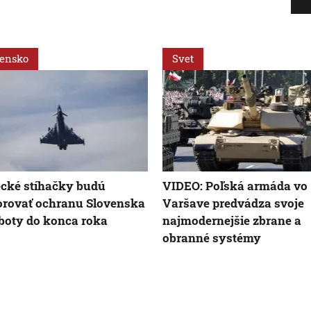
vensko
Svet
cké stíhačky budú
VIDEO: Poľská armáda vo
rovať ochranu Slovenska
Varšave predvádza svoje
boty do konca roka
najmodernejšie zbrane a
obranné systémy