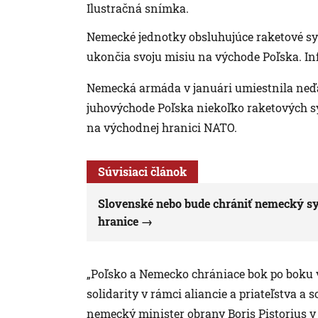
Ilustračná snímka.
Nemecké jednotky obsluhujúce raketové syst
ukončia svoju misiu na východe Poľska. In
Nemecká armáda v januári umiestnila neď
juhovýchode Poľska niekoľko raketových sy
na východnej hranici NATO.
Súvisiaci článok
Slovenské nebo bude chrániť nemecký sy
hranice
„Poľsko a Nemecko chrániace bok po boku
solidarity v rámci aliancie a priateľstva a
nemecký minister obrany Boris Pistorius