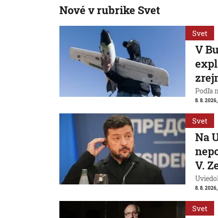
Nové v rubrike Svet
Svet
V Bu
expl
zrej
Podľa 
8. 8. 2026,
Svet
Na U
nepo
V. Z
Uviedo
8. 8. 2026,
Svet