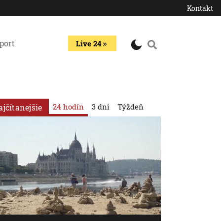
Kontakt
port
Live 24
24 hodín
3 dni
Týždeň
ajčítanejšie