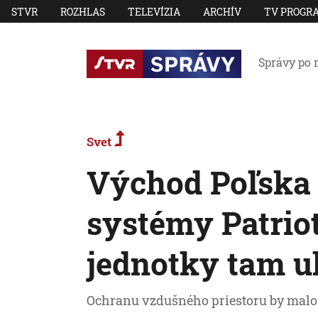
STVR
ROZHLAS
TELEVÍZIA
ARCHÍV
TV PROGR
Správy po 
Svet
Východ Poľska 
systémy Patrio
jednotky tam u
Ochranu vzdušného priestoru by malo 