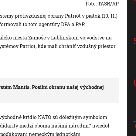
Foto: TASR/AP
émy protivzdušnej obrany Patriot v piatok (10. 11.)
formovali to tom agentúry DPA a PAP.
aleko mesta Zamość v Lublinskom vojvodstve na
stémov Patriot, kde mali chrániť vzdušný priestor
stém Mantis. Posilní obranu našej východnej
 východné krídlo NATO sú dôležitým symbolom
 solidarity medzi oboma našimi národmi,“ uviedol
 v poďakovaní nemeckým jednotkám.