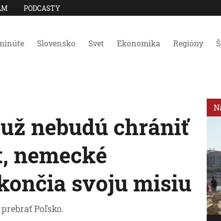
AM
PODCASTY
minúte
Slovensko
Svet
Ekonomika
Regióny
Š
N
už nebudú chrániť
t, nemecké
končia svoju misiu
prebrať Poľsko.