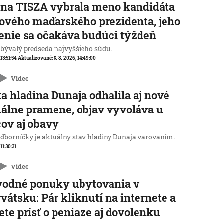
na TISZA vybrala meno kandidáta
ového maďarského prezidenta, jeho
enie sa očakáva budúci týždeň
 bývalý predseda najvyššieho súdu.
 13:51:54
Aktualizované:
8. 8. 2026, 14:49:00
Video
a hladina Dunaja odhalila aj nové
álne pramene, objav vyvoláva u
ov aj obavy
odborníčky je aktuálny stav hladiny Dunaja varovaním.
 11:30:31
Video
vodné ponuky ubytovania v
vátsku: Pár kliknutí na internete a
te prísť o peniaze aj dovolenku