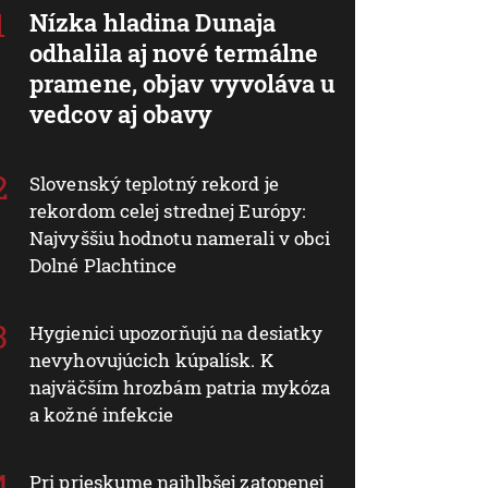
Nízka hladina Dunaja
odhalila aj nové termálne
pramene, objav vyvoláva u
vedcov aj obavy
Slovenský teplotný rekord je
rekordom celej strednej Európy:
Najvyššiu hodnotu namerali v obci
Dolné Plachtince
Hygienici upozorňujú na desiatky
nevyhovujúcich kúpalísk. K
najväčším hrozbám patria mykóza
a kožné infekcie
Pri prieskume najhlbšej zatopenej