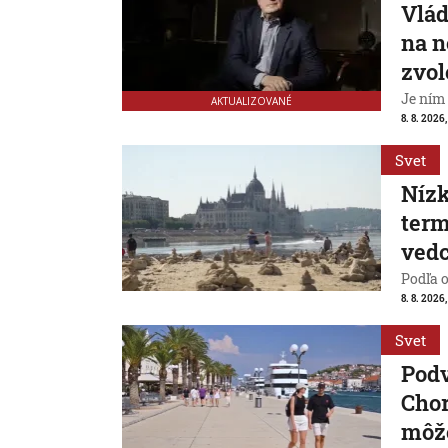
Vlád
na n
zvol
Je ním
AKTUALIZOVANÉ
8. 8. 2026,
Svet
Nízk
term
vedc
Podľa 
8. 8. 2026,
Svet
Pod
Chor
môže