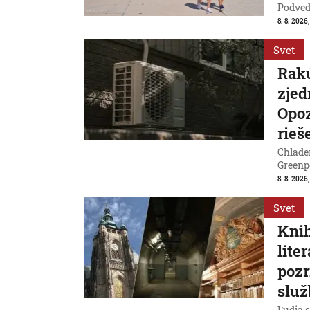
Podvede
8. 8. 2026,
Svet
Rakú
zjed
Opoz
rieš
Chladen
Greenp
8. 8. 2026
Svet
Knih
lite
pozr
služ
Ľudia s