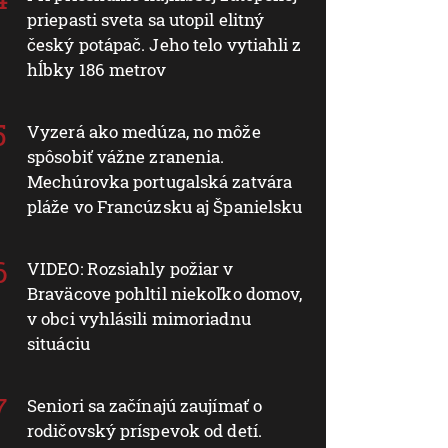
priepasti sveta sa utopil elitný
český potápač. Jeho telo vytiahli z
hĺbky 186 metrov
Vyzerá ako medúza, no môže
spôsobiť vážne zranenia.
Mechúrovka portugalská zatvára
pláže vo Francúzsku aj Španielsku
VIDEO: Rozsiahly požiar v
Braväcove pohltil niekoľko domov,
v obci vyhlásili mimoriadnu
situáciu
Seniori sa začínajú zaujímať o
rodičovský príspevok od detí.