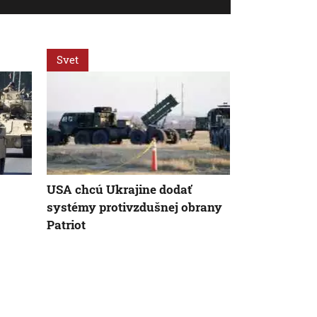
Svet
Svet
USA chcú Ukrajine dodať
V Bulharsku 
systémy protivzdušnej obrany
Rumunskom 
Patriot
výbušninami
ukrajinskéh