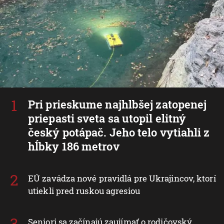
Pri prieskume najhlbšej zatopenej
priepasti sveta sa utopil elitný
český potápač. Jeho telo vytiahli z
hĺbky 186 metrov
EÚ zavádza nové pravidlá pre Ukrajincov, ktorí
utiekli pred ruskou agresiou
Seniori sa začínajú zaujímať o rodičovský