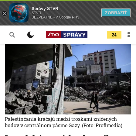
Správy STVR
ZOBRAZIŤ
STVR
BEZPLATNÉ - V Google Play
24
Palestínčania kráčajú medzi troskami zničených
budov v centrálnom pásme Gazy.
(Foto: Profimedia)