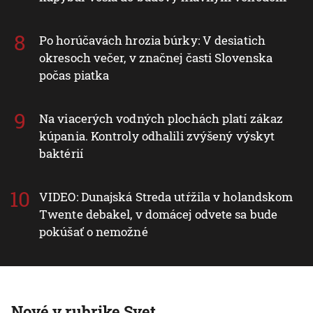
Po horúčavách hrozia búrky: V desiatich
okresoch večer, v značnej časti Slovenska
počas piatka
Na viacerých vodných plochách platí zákaz
kúpania. Kontroly odhalili zvýšený výskyt
baktérií
VIDEO: Dunajská Streda utŕžila v holandskom
Twente debakel, v domácej odvete sa bude
pokúšať o nemožné
Nové v rubrike Svet