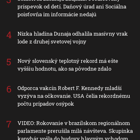
príspevok od detí. Daňový úrad ani Sociálna
poisťovňa im informácie nedajú
Nízka hladina Dunaja odhalila masívny vrak
lode z druhej svetovej vojny
Nový slovenský teplotný rekord má ešte
vyššiu hodnotu, ako sa pôvodne zdalo
Odporca vakcín Robert F. Kennedy mladší
vyzýva na očkovanie. USA čelia rekordnému
počtu prípadov osýpok
VIDEO: Rokovanie v brazílskom regionálnom
parlamente prerušila milá návšteva. Skupinka
kapybár vošla do budovy hlavným vchodom