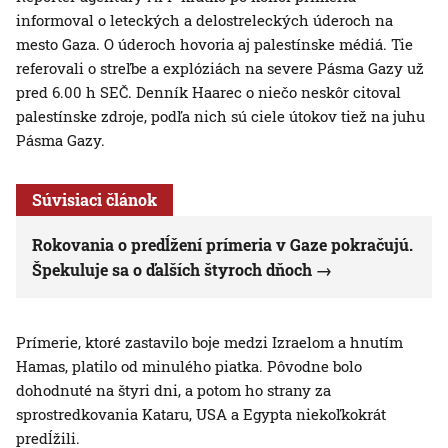
informoval o leteckých a delostreleckých úderoch na
mesto Gaza. O úderoch hovoria aj palestínske médiá. Tie
referovali o streľbe a explóziách na severe Pásma Gazy už
pred 6.00 h SEČ. Denník Haarec o niečo neskôr citoval
palestínske zdroje, podľa nich sú ciele útokov tiež na juhu
Pásma Gazy.
Súvisiaci článok
Rokovania o predĺžení prímeria v Gaze pokračujú.
Špekuluje sa o ďalších štyroch dňoch
Prímerie, ktoré zastavilo boje medzi Izraelom a hnutím
Hamas, platilo od minulého piatka. Pôvodne bolo
dohodnuté na štyri dni, a potom ho strany za
sprostredkovania Kataru, USA a Egypta niekoľkokrát
predĺžili.