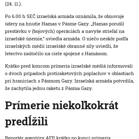
(24. 11.).
Po 6.00 h SEČ izraelská armáda oznámila, že obnovuje
údery na hnutie Hamas v Pásme Gazy. „Hamas porušil
prestávku v (bojových) operáciách a navyše strieľal na
izraelské územie,“ uviedla armáda. O niečo neskôr podľa
izraelských médií izraelské obranné sily uviedli, že
letectvo zaútočilo na ciele spojené s Hamásom.
Krátko pred koncom prímeria izraelské médiá informovali
o dvoch prípadoch protiraketových poplachov v oblastiach
pri hraniciach s Pásmom Gazy. Izraelská armáda potvrdila,
že zachytila jednu raketu z Pásma Gazy.
Prímerie niekoľkokrát
predĺžili
Reportér agentúry AFP krátko po konci prímeria