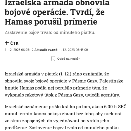
Izraelská armáda obnovila
bojové operácie. Tvrdí, že
Hamas porušil prímerie
Zastavenie bojov trvalo od minulého piatku.
ČTK
1. 12. 2023 06:25:12
Aktualizované:
1. 12. 2023 06:48:00
Odlož na neskôr
Izraelská armáda v piatok (1. 12.) ráno oznámila, že
obnovila svoje bojové operácie v Pásme Gazy. Palestínske
hnutie Hamas podľa nej porušilo prímerie tým, že
vykonalo raketový útok z Pásma Gazy, uviedli agentúry.
Izraelské oznámenie prišlo krátko po tom, ako o 6.00 h SEČ
minul termín konca pokoja zbraní bez toho, aby niektorá
zo strán zapojených do vyjednávaní potvrdila jeho
predĺženie. Zastavenie bojov trvalo od minulého piatku