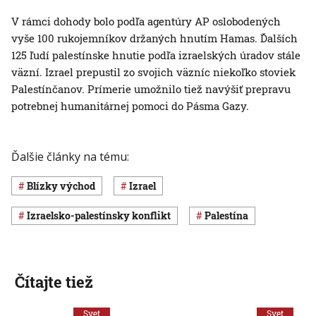
V rámci dohody bolo podľa agentúry AP oslobodených
vyše 100 rukojemníkov držaných hnutím Hamas. Ďalších
125 ľudí palestínske hnutie podľa izraelských úradov stále
väzní. Izrael prepustil zo svojich väzníc niekoľko stoviek
Palestínčanov. Prímerie umožnilo tiež navýšiť prepravu
potrebnej humanitárnej pomoci do Pásma Gazy.
Ďalšie články na tému:
Blízky východ
Izrael
izraelsko-palestínsky konflikt
Palestína
Čítajte tiež
Svet
Svet