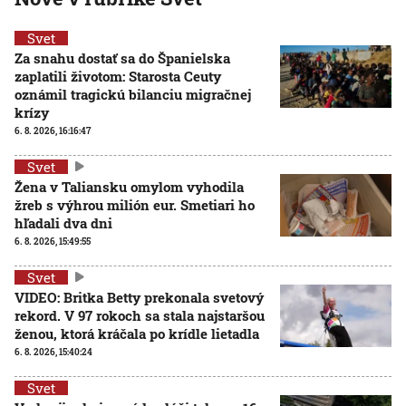
Svet
Za snahu dostať sa do Španielska
zaplatili životom: Starosta Ceuty
oznámil tragickú bilanciu migračnej
krízy
6. 8. 2026, 16:16:47
Svet
Žena v Taliansku omylom vyhodila
žreb s výhrou milión eur. Smetiari ho
hľadali dva dni
6. 8. 2026, 15:49:55
Svet
VIDEO: Britka Betty prekonala svetový
rekord. V 97 rokoch sa stala najstaršou
ženou, ktorá kráčala po krídle lietadla
6. 8. 2026, 15:40:24
Svet