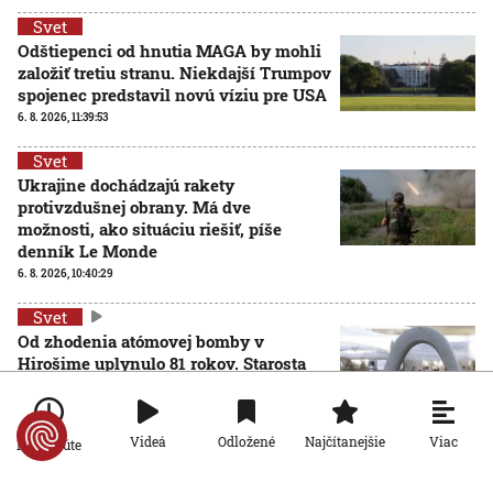
Svet
Odštiepenci od hnutia MAGA by mohli
založiť tretiu stranu. Niekdajší Trumpov
spojenec predstavil novú víziu pre USA
6. 8. 2026, 11:39:53
Svet
Ukrajine dochádzajú rakety
protivzdušnej obrany. Má dve
možnosti, ako situáciu riešiť, píše
denník Le Monde
6. 8. 2026, 10:40:29
Svet
Od zhodenia atómovej bomby v
Hirošime uplynulo 81 rokov. Starosta
mesta varoval pred zľahčovaním
AKTUALIZOVANÉ
neľudskosti jadrových zbraní
6. 8. 2026, 10:39:25
Aktualizované:
6. 8. 2026, 13:10:00
Viac
Videá
Odložené
Najčítanejšie
Po minúte
Svet