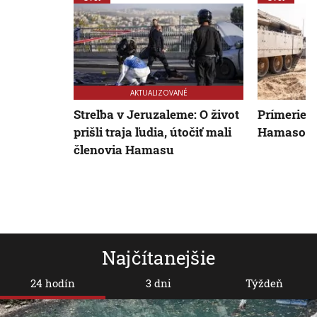
AKTUALIZOVANÉ
Streľba v Jeruzaleme: O život
Prímerie 
prišli traja ľudia, útočiť mali
Hamasom p
členovia Hamasu
Najčítanejšie
24 hodín
3 dni
Týždeň