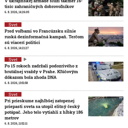
V ukrajinskej armáde slúži takmer 16-
tisíc zahraničných dobrovoľníkov
6. 8. 2026, 14:26:05
Svet
Pred voľbami vo Francúzsku silnie
ruská dezinformačná kampaň. Terčom
sú viacerí politici
6. 8. 2026, 14:21:27
Svet
Po 15 rokoch zadržali podozrivého z
brutálnej vraždy v Prahe. Kľúčovým
dôkazom bola zhoda DNA
6. 8. 2026, 13:51:58
Svet
Pri prieskume najhlbšej zatopenej
priepasti sveta sa utopil elitný český
potápač. Jeho telo vytiahli z hĺbky 186
metrov
6. 8. 2026, 11:52:11