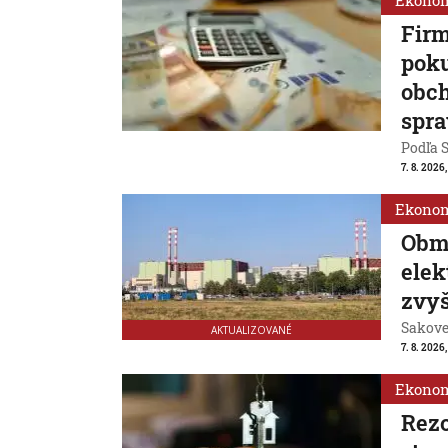
Ekono
Firm
poku
obch
spra
Podľa S
7. 8. 2026
Ekono
Obm
ele
zvyš
Sakovej
AKTUALIZOVANÉ
7. 8. 2026,
Ekono
Rezo