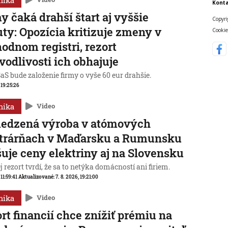
mika
Konta
y čaká drahší štart aj vyššie
Copyri
ty: Opozícia kritizuje zmeny v
Cookie
odnom registri, rezort
vodlivosti ich obhajuje
aS bude založenie firmy o vyše 60 eur drahšie.
, 19:25:26
mika
Video
edzená výroba v atómových
ktrárňach v Maďarsku a Rumunsku
uje ceny elektriny aj na Slovensku
 rezort tvrdí, že sa to netýka domácností ani firiem.
 11:59:41
Aktualizované:
7. 8. 2026, 19:21:00
mika
Video
rt financií chce znížiť prémiu na