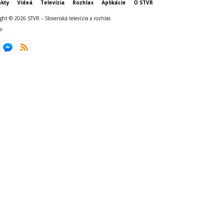
kty
Videá
Televízia
Rozhlas
Aplikácie
O STVR
ght © 2026 STVR – Slovenská televízia a rozhlas
s