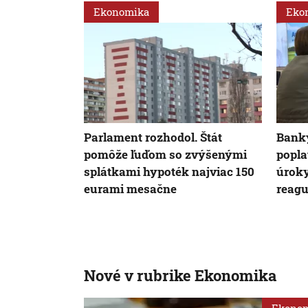
Ekonomika
Eko
Parlament rozhodol. Štát
Banky
pomôže ľuďom so zvýšenými
popla
splátkami hypoték najviac 150
úroky
eurami mesačne
reagu
Nové v rubrike Ekonomika