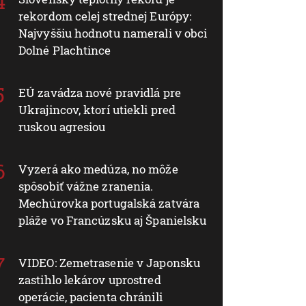
rekordom celej strednej Európy:
Najvyššiu hodnotu namerali v obci
Dolné Plachtince
EÚ zavádza nové pravidlá pre
Ukrajincov, ktorí utiekli pred
ruskou agresiou
Vyzerá ako medúza, no môže
spôsobiť vážne zranenia.
Mechúrovka portugalská zatvára
pláže vo Francúzsku aj Španielsku
VIDEO: Zemetrasenie v Japonsku
zastihlo lekárov uprostred
operácie, pacienta chránili