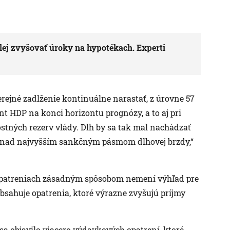
lej zvyšovať úroky na hypotékach. Experti
rejné zadlženie kontinuálne narastať, z úrovne 57
t HDP na konci horizontu prognózy, a to aj pri
ných rezerv vlády. Dlh by sa tak mal nachádzať
P nad najvyšším sankčným pásmom dlhovej brzdy,“
h opatreniach zásadným spôsobom nemení výhľad pre
obsahuje opatrenia, ktoré výrazne zvyšujú príjmy
 sa objavilo viacero výdavkových opatrení, ktoré