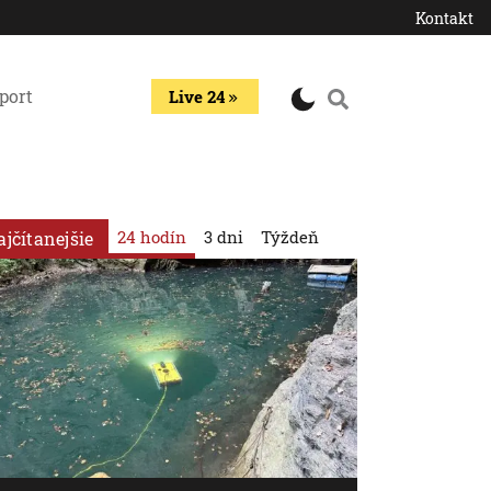
Kontakt
port
Live 24
24 hodín
3 dni
Týždeň
ajčítanejšie