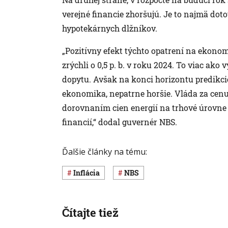
verejné financie zhoršujú. Je to najmä dot
hypotekárnych dlžníkov.
„Pozitívny efekt týchto opatrení na ekon
zrýchli o 0,5 p. b. v roku 2024. To viac ak
dopytu. Avšak na konci horizontu predikcie
ekonomika, nepatrne horšie. Vláda za cenu
dorovnaním cien energií na trhové úrovne
financií,“ dodal guvernér NBS.
Ďalšie články na tému:
inflácia
NBS
Čítajte tiež