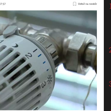
37:57
Odlož na neskôr