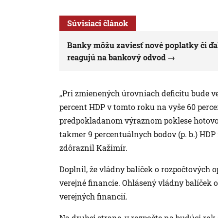
Súvisiaci článok
Banky môžu zaviesť nové poplatky či ďa
reagujú na bankový odvod
„Pri zmienených úrovniach deficitu bude ve
percent HDP v tomto roku na vyše 60 percen
predpokladanom výraznom poklese hotovost
takmer 9 percentuálnych bodov (p. b.) HD
zdôraznil Kažimír.
Doplnil, že vládny balíček o rozpočtovýc
verejné financie. Ohlásený vládny balíček 
verejných financií.
Na druhej strane, v rozpočte na budúci rok