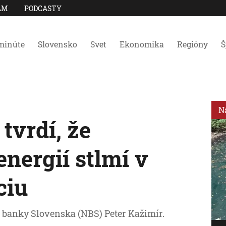
AM
PODCASTY
minúte
Slovensko
Svet
Ekonomika
Regióny
Š
N
tvrdí, že
energií stlmí v
ciu
 banky Slovenska (NBS) Peter Kažimír.