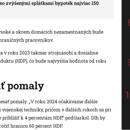
so zvýšenými splátkami hypoték najviac 150
 vysoké a okrem domácich nezamestnaných bude
ahraničných pracovníkov.
 sa v roku 2023 takmer strojnásobí a dosiahne
duktu (HDP), čo bude najvyššia hodnota od roku
ať pomaly
klesať pomaly. „V roku 2024 očakávame ďalšie
vojenskej techniky, pričom v ďalších rokoch sa pri
 priblížiť k 4 percentám HDP,“ podčiarkol. Dlh by
očiť hranicu 60 percent HDP.