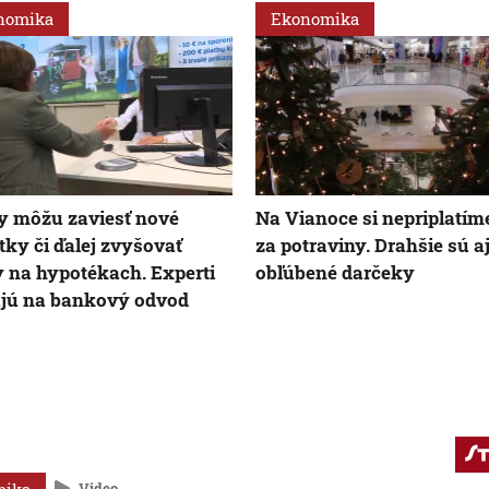
nomika
Ekonomika
 môžu zaviesť nové
Na Vianoce si nepriplatím
tky či ďalej zvyšovať
za potraviny. Drahšie sú aj
 na hypotékach. Experti
obľúbené darčeky
jú na bankový odvod
Video