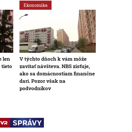
Ekonomika
Ekonomika
e len
V týchto dňoch k vám môže
Firmy čaká d
 tieto
zavítať návšteva. NBS zisťuje,
vyššie pokut
ako sa domácnostiam finančne
kritizuje z
darí. Pozor však na
registri, rez
podvodníkov
ich obhajuje