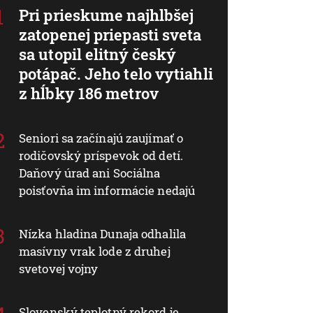
Pri prieskume najhlbšej
zatopenej priepasti sveta
sa utopil elitný český
potápač. Jeho telo vytiahli
z hĺbky 186 metrov
Seniori sa začínajú zaujímať o
rodičovský príspevok od detí.
Daňový úrad ani Sociálna
poisťovňa im informácie nedajú
Nízka hladina Dunaja odhalila
masívny vrak lode z druhej
svetovej vojny
Slovenský teplotný rekord je