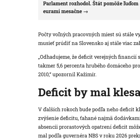
Parlament rozhodol. Štát pomôže ľuďom 
eurami mesačne
Počty voľných pracovných miest sú stále
musieť prúdiť na Slovensko aj stále viac z
„Odhadujeme, že deficit verejných financií
takmer 5,6 percenta hrubého domáceho pro
2010,“ upozornil Kažimír.
Deficit by mal kles
V ďalších rokoch bude podľa neho deficit 
zvýšenie deficitu, ťahané najmä dodávkami 
absencii prorastových opatrení deficit môže
mal podľa guvernéra NBS v roku 2026 prekr