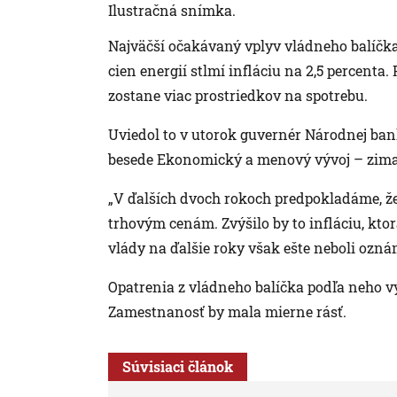
Ilustračná snímka.
Najväčší očakávaný vplyv vládneho balíčka
cien energií stlmí infláciu na 2,5 percenta
zostane viac prostriedkov na spotrebu.
Uviedol to v utorok guvernér Národnej ban
besede Ekonomický a menový vývoj – zima
„V ďalších dvoch rokoch predpokladáme, že
trhovým cenám. Zvýšilo by to infláciu, kto
vlády na ďalšie roky však ešte neboli oznám
Opatrenia z vládneho balíčka podľa neho vý
Zamestnanosť by mala mierne rásť.
Súvisiaci článok