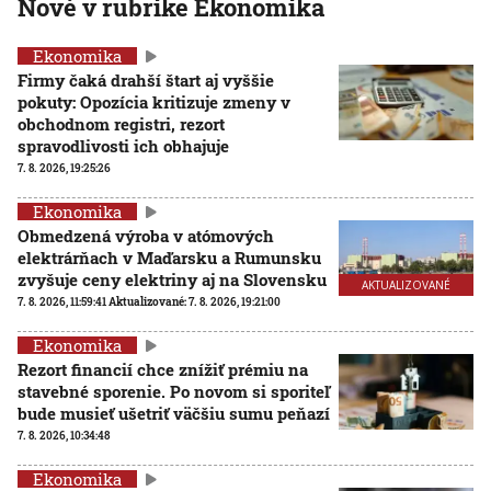
Nové v rubrike Ekonomika
Ekonomika
Firmy čaká drahší štart aj vyššie
pokuty: Opozícia kritizuje zmeny v
obchodnom registri, rezort
spravodlivosti ich obhajuje
7. 8. 2026, 19:25:26
Ekonomika
Obmedzená výroba v atómových
elektrárňach v Maďarsku a Rumunsku
zvyšuje ceny elektriny aj na Slovensku
AKTUALIZOVANÉ
7. 8. 2026, 11:59:41
Aktualizované:
7. 8. 2026, 19:21:00
Ekonomika
Rezort financií chce znížiť prémiu na
stavebné sporenie. Po novom si sporiteľ
bude musieť ušetriť väčšiu sumu peňazí
7. 8. 2026, 10:34:48
Ekonomika