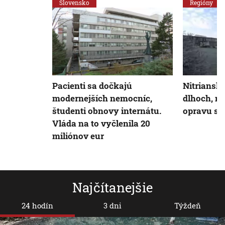
Slovensko
Regióny
Pacienti sa dočkajú
Nitriansk
modernejších nemocníc,
dlhoch, n
študenti obnovy internátu.
opravu st
Vláda na to vyčlenila 20
miliónov eur
Najčítanejšie
24 hodín
3 dni
Týždeň