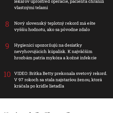
lekárov uprostred operácie, pacienta chránili
vlastnými telami
Nový slovenský teplotný rekord má ešte
vyššiu hodnotu, ako sa pôvodne zdalo
Hygienici upozorňujú na desiatky
nevyhovujúcich kúpalísk. K najväčším
hrozbám patria mykóza a kožné infekcie
VIDEO: Britka Betty prekonala svetový rekord.
V 97 rokoch sa stala najstaršou ženou, ktorá
kráčala po krídle lietadla