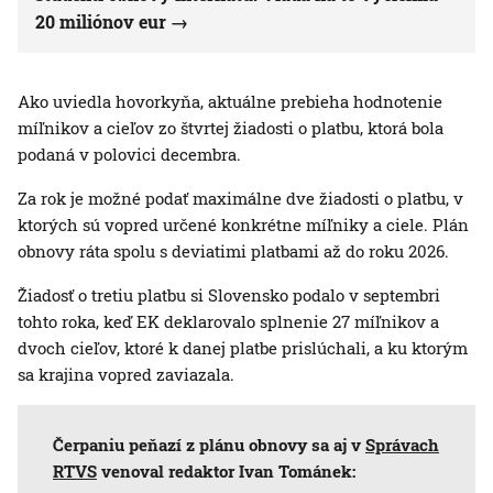
20 miliónov eur
Ako uviedla hovorkyňa, aktuálne prebieha hodnotenie
míľnikov a cieľov zo štvrtej žiadosti o platbu, ktorá bola
podaná v polovici decembra.
Za rok je možné podať maximálne dve žiadosti o platbu, v
ktorých sú vopred určené konkrétne míľniky a ciele. Plán
obnovy ráta spolu s deviatimi platbami až do roku 2026.
Žiadosť o tretiu platbu si Slovensko podalo v septembri
tohto roka, keď EK deklarovalo splnenie 27 míľnikov a
dvoch cieľov, ktoré k danej platbe prislúchali, a ku ktorým
sa krajina vopred zaviazala.
Čerpaniu peňazí z plánu obnovy sa aj v
Správach
RTVS
venoval redaktor Ivan Tománek: