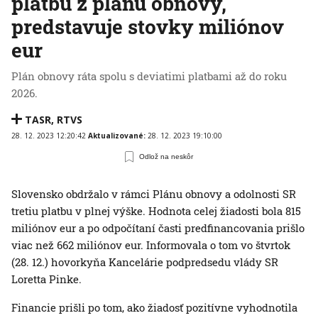
platbu z plánu obnovy,
predstavuje stovky miliónov
eur
Plán obnovy ráta spolu s deviatimi platbami až do roku
2026.
TASR
,
RTVS
28. 12. 2023 12:20:42
Aktualizované:
28. 12. 2023 19:10:00
Odlož na neskôr
Slovensko obdržalo v rámci Plánu obnovy a odolnosti SR
tretiu platbu v plnej výške. Hodnota celej žiadosti bola 815
miliónov eur a po odpočítaní časti predfinancovania prišlo
viac než 662 miliónov eur. Informovala o tom vo štvrtok
(28. 12.) hovorkyňa Kancelárie podpredsedu vlády SR
Loretta Pinke.
Financie prišli po tom, ako žiadosť pozitívne vyhodnotila