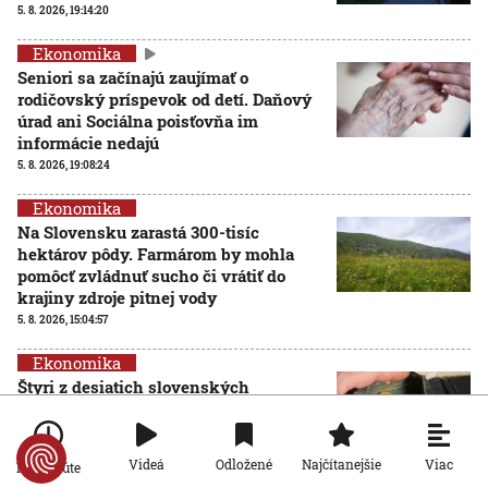
5. 8. 2026, 19:14:20
Ekonomika
Seniori sa začínajú zaujímať o
rodičovský príspevok od detí. Daňový
úrad ani Sociálna poisťovňa im
informácie nedajú
5. 8. 2026, 19:08:24
Ekonomika
Na Slovensku zarastá 300-tisíc
hektárov pôdy. Farmárom by mohla
pomôcť zvládnuť sucho či vrátiť do
krajiny zdroje pitnej vody
5. 8. 2026, 15:04:57
Ekonomika
Štyri z desiatich slovenských
domácností nemajú žiadnu finančnú
rezervu, vyplýva z prieskumu
5. 8. 2026, 6:00:00
Viac
Videá
Odložené
Najčítanejšie
Po minúte