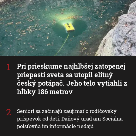
Pri prieskume najhlbšej zatopenej
priepasti sveta sa utopil elitný
český potápač. Jeho telo vytiahli z
hĺbky 186 metrov
Seniori sa začínajú zaujímať o rodičovský
príspevok od detí. Daňový úrad ani Sociálna
poisťovňa im informácie nedajú