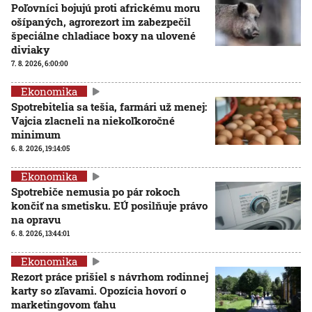
Poľovníci bojujú proti africkému moru
ošípaných, agrorezort im zabezpečil
špeciálne chladiace boxy na ulovené
diviaky
7. 8. 2026, 6:00:00
Ekonomika
Spotrebitelia sa tešia, farmári už menej:
Vajcia zlacneli na niekoľkoročné
minimum
6. 8. 2026, 19:14:05
Ekonomika
Spotrebiče nemusia po pár rokoch
končiť na smetisku. EÚ posilňuje právo
na opravu
6. 8. 2026, 13:44:01
Ekonomika
Rezort práce prišiel s návrhom rodinnej
karty so zľavami. Opozícia hovorí o
marketingovom ťahu