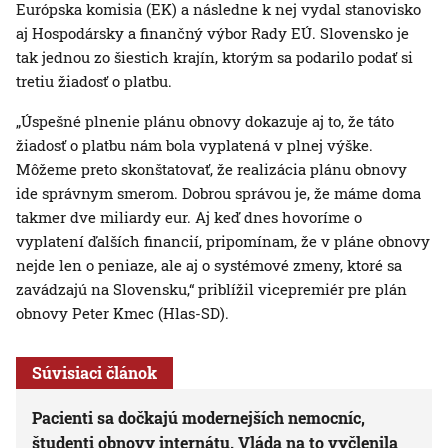
Európska komisia (EK) a následne k nej vydal stanovisko
aj Hospodársky a finančný výbor Rady EÚ. Slovensko je
tak jednou zo šiestich krajín, ktorým sa podarilo podať si
tretiu žiadosť o platbu.
„Úspešné plnenie plánu obnovy dokazuje aj to, že táto
žiadosť o platbu nám bola vyplatená v plnej výške.
Môžeme preto skonštatovať, že realizácia plánu obnovy
ide správnym smerom. Dobrou správou je, že máme doma
takmer dve miliardy eur. Aj keď dnes hovoríme o
vyplatení ďalších financií, pripomínam, že v pláne obnovy
nejde len o peniaze, ale aj o systémové zmeny, ktoré sa
zavádzajú na Slovensku,“ priblížil vicepremiér pre plán
obnovy Peter Kmec (Hlas-SD).
Súvisiaci článok
Pacienti sa dočkajú modernejších nemocníc,
študenti obnovy internátu. Vláda na to vyčlenila