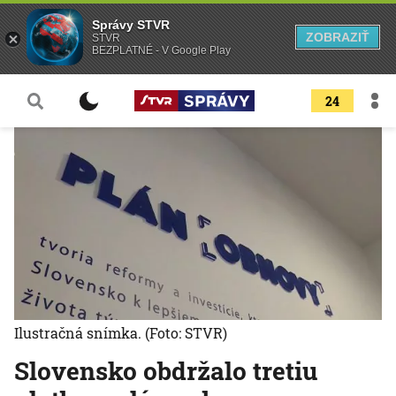
Správy STVR
ZOBRAZIŤ
STVR
BEZPLATNÉ - V Google Play
24
Ilustračná snímka.
(Foto: STVR)
Slovensko obdržalo tretiu