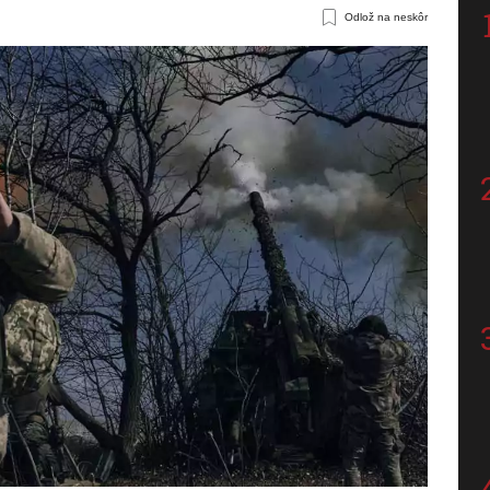
Odlož na neskôr