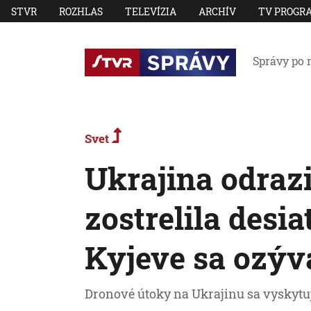
STVR
ROZHLAS
TELEVÍZIA
ARCHÍV
TV PROGR
Správy po 
Svet
Ukrajina odrazi
zostrelila desi
Kyjeve sa ozýv
Dronové útoky na Ukrajinu sa vyskytujú