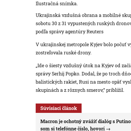
Ilustračná snímka.
Ukrajinská vzdušná obrana a mobilné skupi
sobotu 30 z 31 vypustených ruských dronov
podľa správy agentúry Reuters
V ukrajinskej metropole Kyjev bolo počuť 
zostreľovala ruské drony.
„Ide o šiesty vzdušný útok na Kyjev od zači
správy Serhij Popko. Dodal, že po troch dňo
balistických rakiet, Rusi na mesto opäť vysl
skupinách a z rôznych smerov,“ priblížil.
Súvisiaci článok
Macron je ochotný zvážiť dialóg s Putin
som si telefónne číslo, hovorí