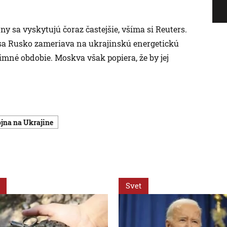
y sa vyskytujú čoraz častejšie, všíma si Reuters.
e sa Rusko zameriava na ukrajinskú energetickú
mné obdobie. Moskva však popiera, že by jej
vojna na Ukrajine
Svet