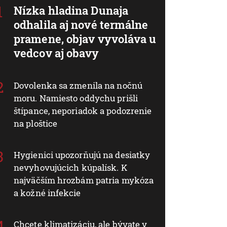
Nízka hladina Dunaja
odhalila aj nové termálne
pramene, objav vyvoláva u
vedcov aj obavy
Dovolenka sa zmenila na nočnú
moru. Namiesto oddychu prišli
štípance, neporiadok a podozrenie
na ploštice
Hygienici upozorňujú na desiatky
nevyhovujúcich kúpalísk. K
najväčším hrozbám patria mykóza
a kožné infekcie
Chcete klimatizáciu, ale bývate v