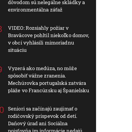
dôvodom sú nelegálne skládky a
environmentálna záťaž
VIDEO: Rozsiahly požiar v
Braväcove pohltil niekoľko domov,
v obci vyhlásili mimoriadnu
situáciu
Vyzerá ako medúza, no môže
spôsobiť vážne zranenia.
Mechúrovka portugalská zatvára
pláže vo Francúzsku aj Španielsku
Seniori sa začínajú zaujímať o
rodičovský príspevok od detí.
Daňový úrad ani Sociálna
poisťovňa im informácie nedajú