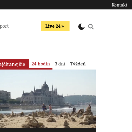
Kontakt
port
Live 24
24 hodín
3 dni
Týždeň
ajčítanejšie