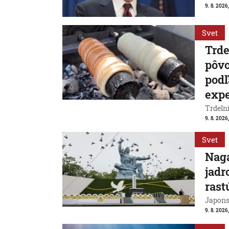
9. 8. 2026,
Svet
Trde
pôvo
podľ
exp
Trdeln
9. 8. 2026
Svet
Naga
jadr
rast
Japons
9. 8. 2026