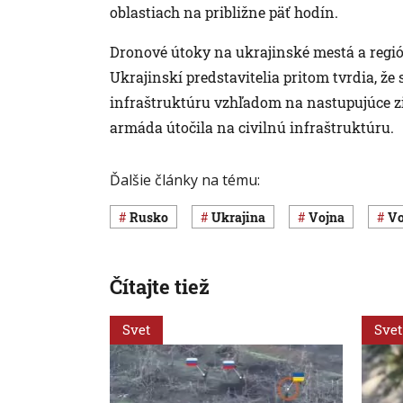
oblastiach na približne päť hodín.
Dronové útoky na ukrajinské mestá a región
Ukrajinskí predstavitelia pritom tvrdia, ž
infraštruktúru vzhľadom na nastupujúce zi
armáda útočila na civilnú infraštruktúru.
Ďalšie články na tému:
Rusko
Ukrajina
vojna
Čítajte tiež
Svet
Svet