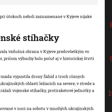
k pri útokoch neboli zaznamenané v Kyjeve nijaké
enské stíhačky
covala vzdušná obrana v Kyjeve predovšetkým vo
 pričom výbuchy bolo počuť aj v historickej štvrti
armáda vypustila drony Šáhid z troch rôznych
rajinských oblastí ležiacich na severe, v strede a
rážali vojenské stíhačky, protiraketové jednotky a
vované v noci na sobotu v mnohých ukrajinských