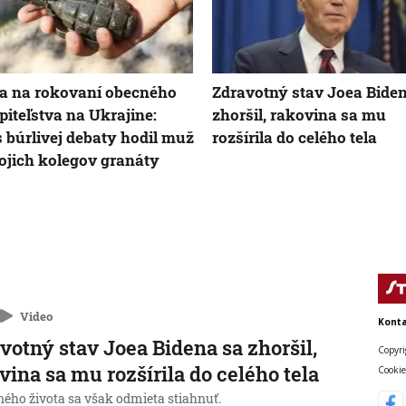
a na rokovaní obecného
Zdravotný stav Joea Bide
piteľstva na Ukrajine:
zhoršil, rakovina sa mu
 búrlivej debaty hodil muž
rozšírila do celého tela
ojich kolegov granáty
Video
Konta
votný stav Joea Bidena sa zhoršil,
Copyri
vina sa mu rozšírila do celého tela
Cookie
ného života sa však odmieta stiahnuť.