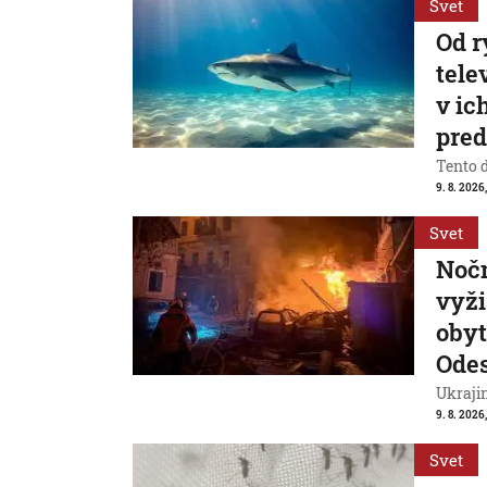
Svet
Od r
tele
v ic
pre
Tento 
9. 8. 2026
Svet
Nočn
vyži
obyt
Ode
Ukrajin
9. 8. 2026,
Svet