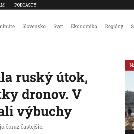
AM
PODCASTY
minúte
Slovensko
Svet
Ekonomika
Regióny
Š
N
la ruský útok,
atky dronov. V
ali výbuchy
 čoraz častejšie.