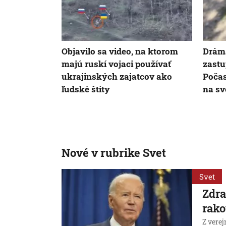
Objavilo sa video, na ktorom
Drám
majú ruskí vojaci používať
zastu
ukrajinských zajatcov ako
Počas
ľudské štíty
na sv
Nové v rubrike Svet
Svet
Zdra
rako
Z verej