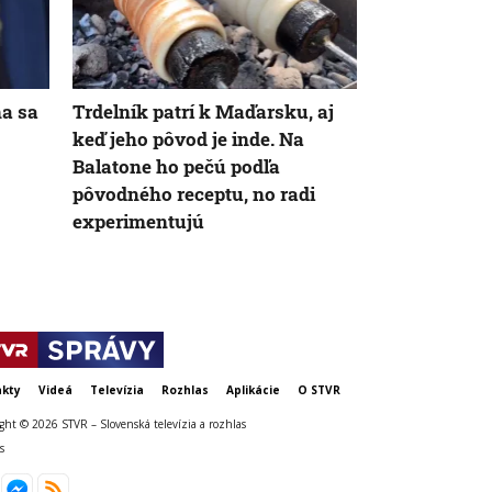
na sa
Trdelník patrí k Maďarsku, aj
Nagasaki si
keď jeho pôvod je inde. Na
od jadrovéh
Balatone ho pečú podľa
varuje pred 
pôvodného receptu, no radi
jadrovej voj
experimentujú
kty
Videá
Televízia
Rozhlas
Aplikácie
O STVR
ght © 2026 STVR – Slovenská televízia a rozhlas
s