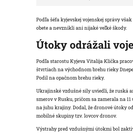
Podľa šéfa kyjevskej vojenskej správy vša
obete a nevznikli ani nijaké veľké škody.
Útoky odrážali voj
Podľa starostu Kyjeva Vitalija Klička pra
štvrtiach na východnom brehu rieky Dneper,
Podil na opačnom brehu rieky.
Ukrajinské vzdušné sily uviedli, že ruská 
smerov v Rusku, pričom sa zamerala na 11 uk
na juhu krajiny. Dodal, že dronové útoky od
mobilné skupiny tzv. lovcov dronov.
Výstrahy pred vzdušnými útokmi bol zakti