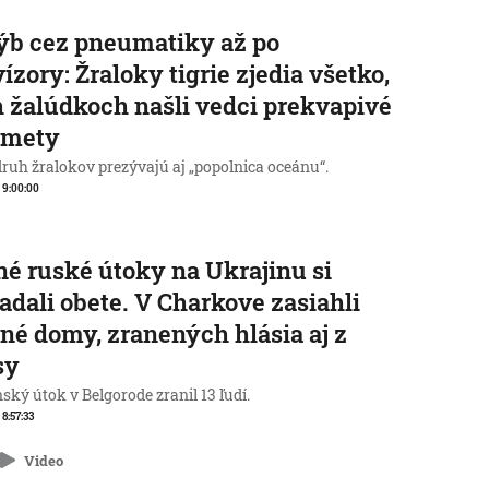
ýb cez pneumatiky až po
vízory: Žraloky tigrie zjedia všetko,
h žalúdkoch našli vedci prekvapivé
dmety
druh žralokov prezývajú aj „popolnica oceánu“.
, 9:00:00
é ruské útoky na Ukrajinu si
adali obete. V Charkove zasiahli
né domy, zranených hlásia aj z
sy
ský útok v Belgorode zranil 13 ľudí.
 8:57:33
Video