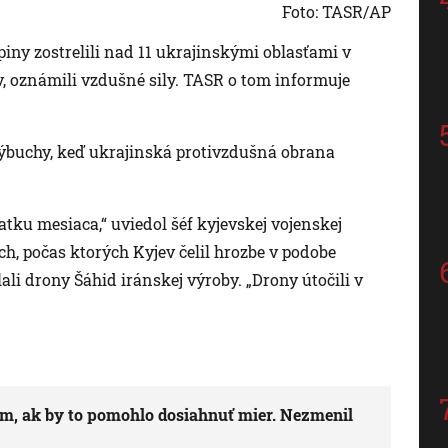
Foto: TASR/AP
ny zostrelili nad 11 ukrajinskými oblasťami v
, oznámili vzdušné sily. TASR o tom informuje
výbuchy, keď ukrajinská protivzdušná obrana
atku mesiaca,“ uviedol šéf kyjevskej vojenskej
ch, počas ktorých Kyjev čelil hrozbe v podobe
ali drony Šáhid iránskej výroby. „Drony útočili v
om, ak by to pomohlo dosiahnuť mier. Nezmenil