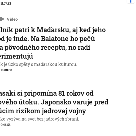
 11:07:22
Video
lník patrí k Maďarsku, aj keď jeho
d je inde. Na Balatone ho pečú
a pôvodného receptu, no radi
erimentujú
ík je úzko spätý s maďarskou kultúrou.
, 10:00:00
saki si pripomína 81 rokov od
ového útoku. Japonsko varuje pred
úcim rizikom jadrovej vojny
ko vyzýva na svet bez jadrových zbraní.
, 9:46:56