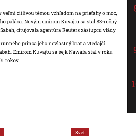
v veľmi citlivou témou vzhľadom na prieťahy o moc,
ho paláca. Novým emirom Kuvajtu sa stal 83-ročný
abah, citujovala agentúra Reuters zástupcu vlády.
unného princa jeho nevlastný brat a vtedajší
abáh. Emirom Kuvajtu sa šejk Nawáfa stal v roku
91 rokov.
Svet