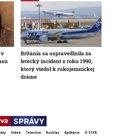
 v
Británia sa ospravedlnila za
VIDEO: Zeme
asu
letecký incident z roku 1990,
Japonsku za
ktorý viedol k rukojemníckej
uprostred op
dráme
chránili vla
kty
Videá
Televízia
Rozhlas
Aplikácie
O STVR