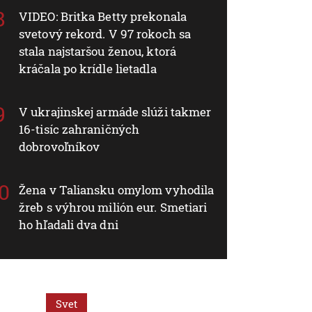
VIDEO: Britka Betty prekonala
svetový rekord. V 97 rokoch sa
stala najstaršou ženou, ktorá
kráčala po krídle lietadla
V ukrajinskej armáde slúži takmer
16-tisíc zahraničných
dobrovoľníkov
Žena v Taliansku omylom vyhodila
žreb s výhrou milión eur. Smetiari
ho hľadali dva dni
Svet
Svet