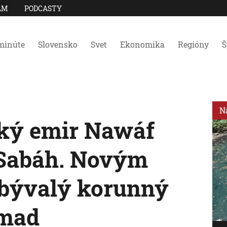
AM
PODCASTY
minúte
Slovensko
Svet
Ekonomika
Regióny
Š
N
ský emir Nawáf
Sabáh. Novým
 bývalý korunný
hmad