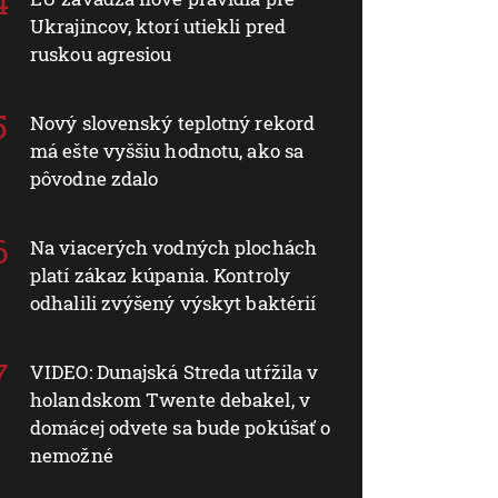
Ukrajincov, ktorí utiekli pred
ruskou agresiou
Nový slovenský teplotný rekord
má ešte vyššiu hodnotu, ako sa
pôvodne zdalo
Na viacerých vodných plochách
platí zákaz kúpania. Kontroly
odhalili zvýšený výskyt baktérií
VIDEO: Dunajská Streda utŕžila v
holandskom Twente debakel, v
domácej odvete sa bude pokúšať o
nemožné