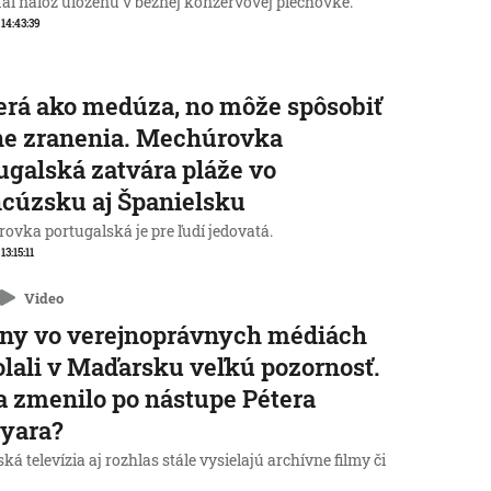
al nálož uloženú v bežnej konzervovej plechovke.
 14:43:39
rá ako medúza, no môže spôsobiť
ne zranenia. Mechúrovka
ugalská zatvára pláže vo
cúzsku aj Španielsku
ovka portugalská je pre ľudí jedovatá.
 13:15:11
Video
ny vo verejnoprávnych médiách
lali v Maďarsku veľkú pozornosť.
a zmenilo po nástupe Pétera
yara?
á televízia aj rozhlas stále vysielajú archívne filmy či