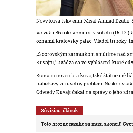
Nový kuvajtský emir Mišál Ahmad Džábir 
Vo veku 86 rokov zomrel v sobotu (16. 12.)
oznámil kráľovský palác. Vládol tri roky. 
„S obrovským zármutkom smútime nad smr
Kuvajtu,“ uvádza sa vo vyhlásení, ktoré odv
Koncom novembra kuvajtské štátne médiá in
naliehavý zdravotný problém. Neskôr však m
Odvtedy Kuvajt čakal na správy o jeho zdra
Súvisiaci článok
Toto hrozné násilie sa musí skončiť: Sve