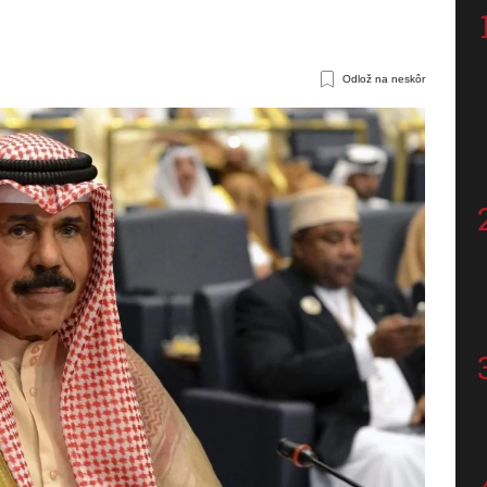
Odlož na neskôr