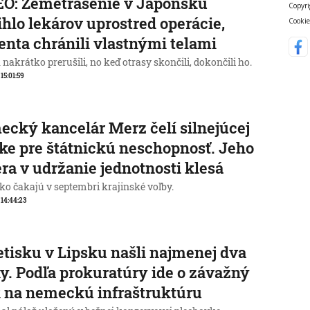
O: Zemetrasenie v Japonsku
Copyri
ihlo lekárov uprostred operácie,
Cookie
enta chránili vlastnými telami
nakrátko prerušili, no keď otrasy skončili, dokončili ho.
 15:01:59
cký kancelár Merz čelí silnejúcej
ike pre štátnickú neschopnosť. Jeho
ra v udržanie jednotnosti klesá
o čakajú v septembri krajinské voľby.
, 14:44:23
etisku v Lipsku našli najmenej dva
y. Podľa prokuratúry ide o závažný
 na nemeckú infraštruktúru