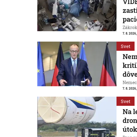
VIDE
zast
paci
Zákrok 
7. 8. 2026,
Svet
Neme
krit
dôve
Nemeck
7. 8. 2026
Svet
Na l
dron
útok