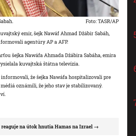
Sabah.
Foto: TASR/AP
 kuvajtský emir, šejk Nawáf Ahmad Džábir Sabáh,
Informovali agentúry AP a AFP.
ťou šejka Nawáfa Ahmada Džábira Sabáha, emira
ysielala kuvajtská štátna televízia.
formovali, že šejka Nawáfa hospitalizovali pre
édiá oznámili, že jeho stav je stabilizovaný.
ví.
t reaguje na útok hnutia Hamas na Izrael