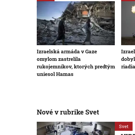
Izraelská armáda v Gaze
Izrae
omylom zastrelila
dobyl
rukojemníkov, ktorých predtým
riadi
uniesol Hamas
Nové v rubrike Svet
Svet