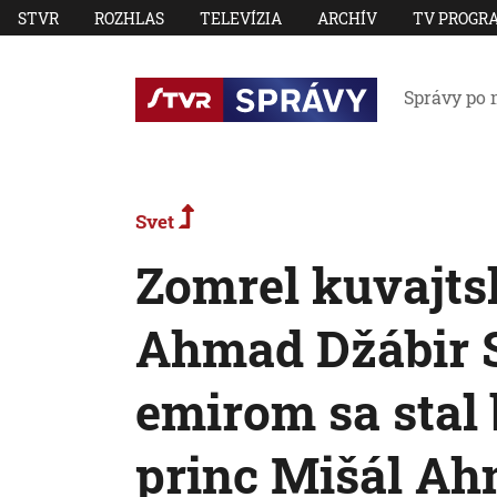
STVR
ROZHLAS
TELEVÍZIA
ARCHÍV
TV PROGR
Správy po 
Svet
Zomrel kuvajt
Ahmad Džábir 
emirom sa stal
princ Mišál A