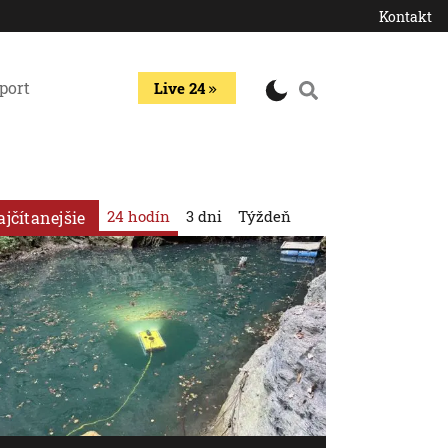
Kontakt
port
Live 24
24 hodín
3 dni
Týždeň
ajčítanejšie