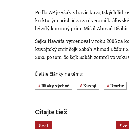
Podľa AP je však zdravie kuvajtských lídro
ku ktorým prichádza za dverami kráľovské
bývalý korunný princ Mišál Ahmad Džábir S
Šejka Nawáfa vymenoval v roku 2006 za kor
kuvajtský emir šejk Sabáh Ahmad Džábir S
2020 po tom, čo šejk Sabáh zomrel vo veku 
Ďalšie články na tému:
Blízky východ
Kuvajt
úmrtie
Čítajte tiež
Svet
Svet