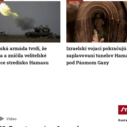
lská armáda tvrdí, že
Izraelskí vojaci pokračujú
a a zničila veliteľské
zaplavovaní tunelov Ham
ace stredisko Hamasu
pod Pásmom Gazy
Video
Konta