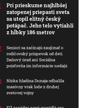
Pri prieskume najhlbšej
zatopenej priepasti sveta
sa utopil elitný český
potápač. Jeho telo vytiahli
z hĺbky 186 metrov
Seniori sa začínajú zaujímať o
rodičovský príspevok od detí.
Daňový úrad ani Sociálna
poisťovňa im informácie nedajú
Nízka hladina Dunaja odhalila
masívny vrak lode z druhej
svetovej vojny
EÚ zavádza nové pravidlá pre