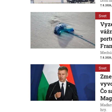
Dron m
7. 8. 2026,
Svet
Vyze
váž
port
Fran
Mechúr
7. 8. 2026,
Svet
Zme
vyvo
Čo s
Mag
Maďarsk
hry.