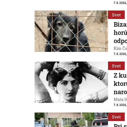
7. 8. 2026,
Svet
Biza
horú
odpo
Kim Čon
7. 8. 2026,
Svet
Z ku
ktor
naro
Mata Ha
7. 8. 2026
Svet
Pri 