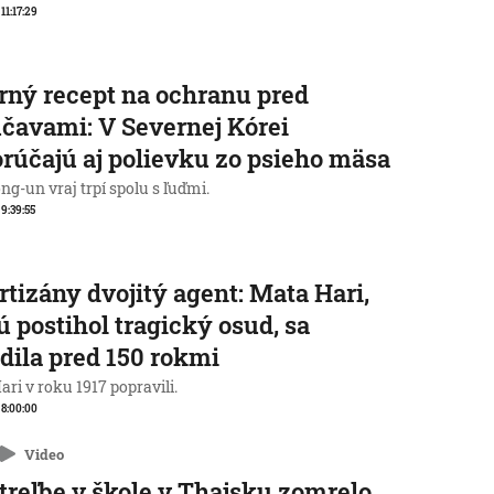
 11:17:29
rný recept na ochranu pred
čavami: V Severnej Kórei
rúčajú aj polievku zo psieho mäsa
g-un vraj trpí spolu s ľuďmi.
 9:39:55
rtizány dvojitý agent: Mata Hari,
ú postihol tragický osud, sa
dila pred 150 rokmi
ri v roku 1917 popravili.
, 8:00:00
Video
streľbe v škole v Thajsku zomrelo