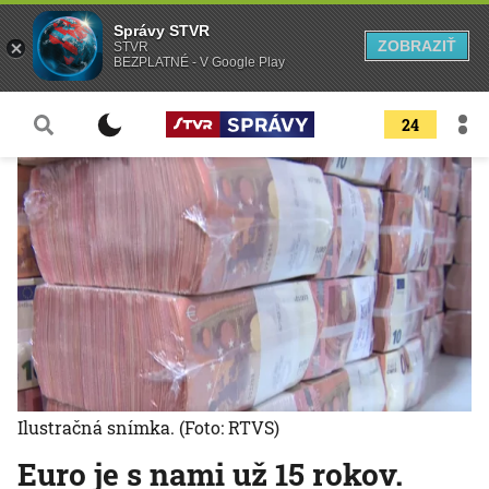
Správy STVR
ZOBRAZIŤ
STVR
BEZPLATNÉ - V Google Play
24
Ilustračná snímka.
(Foto: RTVS)
Euro je s nami už 15 rokov.