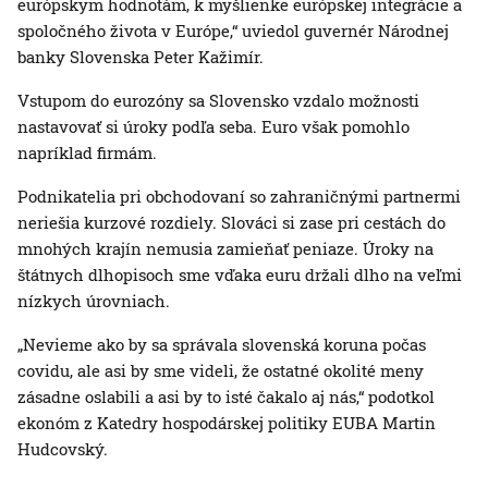
európskym hodnotám, k myšlienke európskej integrácie a
spoločného života v Európe,“ uviedol guvernér Národnej
banky Slovenska Peter Kažimír.
Vstupom do eurozóny sa Slovensko vzdalo možnosti
nastavovať si úroky podľa seba. Euro však pomohlo
napríklad firmám.
Podnikatelia pri obchodovaní so zahraničnými partnermi
neriešia kurzové rozdiely. Slováci si zase pri cestách do
mnohých krajín nemusia zamieňať peniaze. Úroky na
štátnych dlhopisoch sme vďaka euru držali dlho na veľmi
nízkych úrovniach.
„Nevieme ako by sa správala slovenská koruna počas
covidu, ale asi by sme videli, že ostatné okolité meny
zásadne oslabili a asi by to isté čakalo aj nás,“ podotkol
ekonóm z Katedry hospodárskej politiky EUBA Martin
Hudcovský.