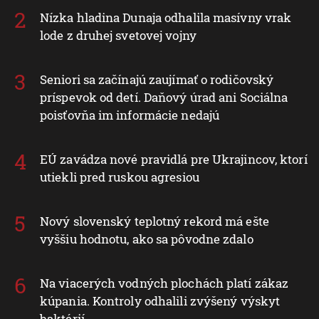
Nízka hladina Dunaja odhalila masívny vrak
lode z druhej svetovej vojny
Seniori sa začínajú zaujímať o rodičovský
príspevok od detí. Daňový úrad ani Sociálna
poisťovňa im informácie nedajú
EÚ zavádza nové pravidlá pre Ukrajincov, ktorí
utiekli pred ruskou agresiou
Nový slovenský teplotný rekord má ešte
vyššiu hodnotu, ako sa pôvodne zdalo
Na viacerých vodných plochách platí zákaz
kúpania. Kontroly odhalili zvýšený výskyt
baktérií