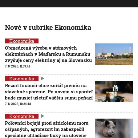
Nové v rubrike Ekonomika
Ekonomika
Obmedzená výroba v atómových
elektrárňach v Maďarsku a Rumunsku
zvyšuje ceny elektriny aj na Slovensku
7. 8. 2026, 11:59:41
Ekonomika
Rezort financií chce znížiť prémiu na
stavebné sporenie. Po novom si sporiteľ
bude musieť ušetriť väčšiu sumu peňazí
7. 8. 2026, 10:34:48
Ekonomika
Poľovníci bojujú proti africkému moru
ošípaných, agrorezort im zabezpečil
špeciálne chladiace boxy na ulovené