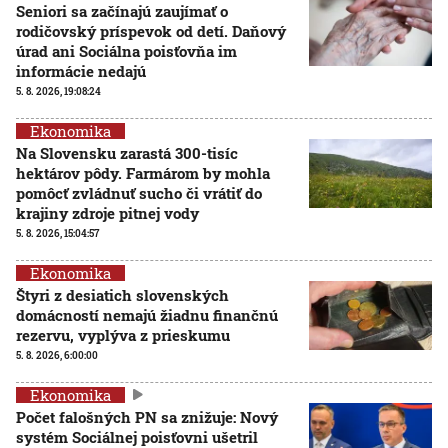
Seniori sa začínajú zaujímať o
rodičovský príspevok od detí. Daňový
úrad ani Sociálna poisťovňa im
informácie nedajú
5. 8. 2026, 19:08:24
Ekonomika
Na Slovensku zarastá 300-tisíc
hektárov pôdy. Farmárom by mohla
pomôcť zvládnuť sucho či vrátiť do
krajiny zdroje pitnej vody
5. 8. 2026, 15:04:57
Ekonomika
Štyri z desiatich slovenských
domácností nemajú žiadnu finančnú
rezervu, vyplýva z prieskumu
5. 8. 2026, 6:00:00
Ekonomika
Počet falošných PN sa znižuje: Nový
systém Sociálnej poisťovni ušetril