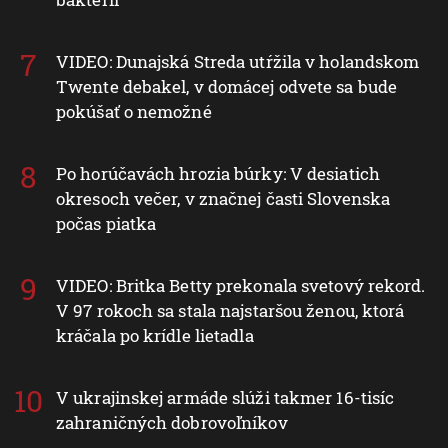
VIDEO: Dunajská Streda utŕžila v holandskom
Twente debakel, v domácej odvete sa bude
pokúšať o nemožné
Po horúčavách hrozia búrky: V desiatich
okresoch večer, v značnej časti Slovenska
počas piatka
VIDEO: Britka Betty prekonala svetový rekord.
V 97 rokoch sa stala najstaršou ženou, ktorá
kráčala po krídle lietadla
V ukrajinskej armáde slúži takmer 16-tisíc
zahraničných dobrovoľníkov