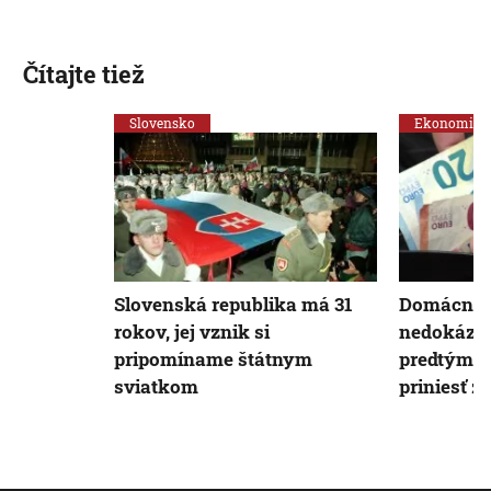
Čítajte tiež
Slovensko
Ekonomika
Slovenská republika má 31
Domácnost
rokov, jej vznik si
nedokázali
pripomíname štátnym
predtým. 
sviatkom
priniesť 