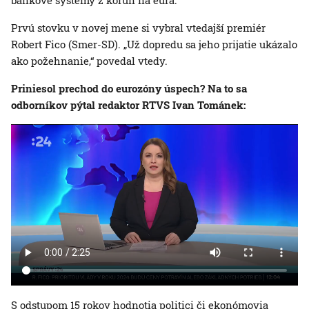
bankové systémy z korún na eurá.
Prvú stovku v novej mene si vybral vtedajší premiér
Robert Fico (Smer-SD). „Už dopredu sa jeho prijatie ukázalo
ako požehnanie,“ povedal vtedy.
Priniesol prechod do eurozóny úspech? Na to sa
odborníkov pýtal redaktor RTVS Ivan Tománek:
S odstupom 15 rokov hodnotia politici či ekonómovia