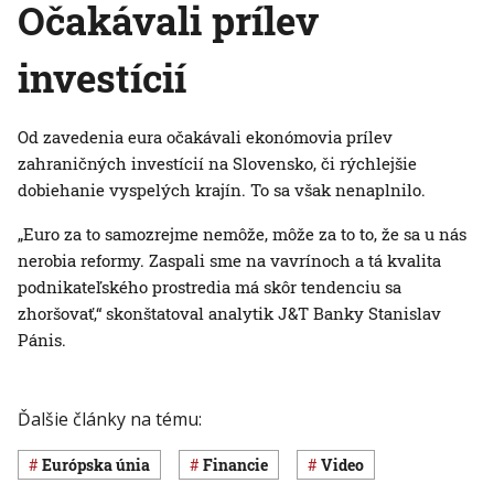
Očakávali prílev
investícií
Od zavedenia eura očakávali ekonómovia prílev
zahraničných investícií na Slovensko, či rýchlejšie
dobiehanie vyspelých krajín. To sa však nenaplnilo.
„Euro za to samozrejme nemôže, môže za to to, že sa u nás
nerobia reformy. Zaspali sme na vavrínoch a tá kvalita
podnikateľského prostredia má skôr tendenciu sa
zhoršovať,“ skonštatoval analytik J&T Banky Stanislav
Pánis.
Ďalšie články na tému:
Európska únia
Financie
Video