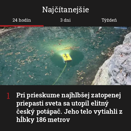
Najčítanejšie
24 hodín
3 dni
Týždeň
Pri prieskume najhlbšej zatopenej
priepasti sveta sa utopil elitný
český potápač. Jeho telo vytiahli z
hĺbky 186 metrov