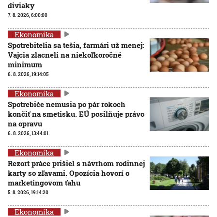
diviaky
7. 8. 2026, 6:00:00
Ekonomika
Spotrebitelia sa tešia, farmári už menej:
Vajcia zlacneli na niekoľkoročné
minimum
6. 8. 2026, 19:14:05
Ekonomika
Spotrebiče nemusia po pár rokoch
končiť na smetisku. EÚ posilňuje právo
na opravu
6. 8. 2026, 13:44:01
Ekonomika
Rezort práce prišiel s návrhom rodinnej
karty so zľavami. Opozícia hovorí o
marketingovom ťahu
5. 8. 2026, 19:14:20
Ekonomika