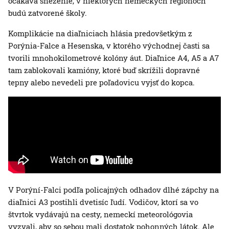
očakáva sneženie, v niektorých nemeckých regiónoch
budú zatvorené školy.
Komplikácie na diaľniciach hlásia predovšetkým z
Porýnia-Falce a Hesenska, v ktorého východnej časti sa
tvorili mnohokilometrové kolóny áut. Diaľnice A4, A5 a A7
tam zablokovali kamióny, ktoré buď skrížili dopravné
tepny alebo nevedeli pre poľadovicu vyjsť do kopca.
V Porýní-Falci podľa policajných odhadov dlhé zápchy na
diaľnici A3 postihli dvetisíc ľudí. Vodičov, ktorí sa vo
štvrtok vydávajú na cesty, nemeckí meteorológovia
vyzvali, aby so sebou mali dostatok pohonných látok. Ale