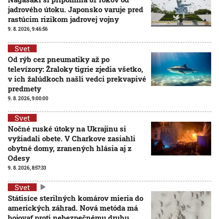
jadrového útoku. Japonsko varuje pred
rastúcim rizikom jadrovej vojny
9. 8. 2026, 9:46:56
Svet
Od rýb cez pneumatiky až po
televízory: Žraloky tigrie zjedia všetko,
v ich žalúdkoch našli vedci prekvapivé
predmety
9. 8. 2026, 9:00:00
Svet
Nočné ruské útoky na Ukrajinu si
vyžiadali obete. V Charkove zasiahli
obytné domy, zranených hlásia aj z
Odesy
9. 8. 2026, 8:57:33
Svet
Státisíce sterilných komárov mieria do
amerických záhrad. Nová metóda má
bojovať proti nebezpečnému druhu