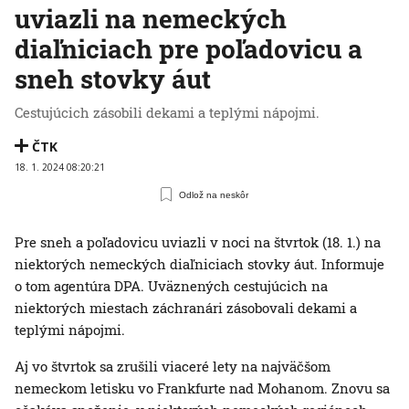
uviazli na nemeckých
diaľniciach pre poľadovicu a
sneh stovky áut
Cestujúcich zásobili dekami a teplými nápojmi.
ČTK
18. 1. 2024 08:20:21
Odlož na neskôr
Pre sneh a poľadovicu uviazli v noci na štvrtok (18. 1.) na
niektorých nemeckých diaľniciach stovky áut. Informuje
o tom agentúra DPA. Uväznených cestujúcich na
niektorých miestach záchranári zásobovali dekami a
teplými nápojmi.
Aj vo štvrtok sa zrušili viaceré lety na najväčšom
nemeckom letisku vo Frankfurte nad Mohanom. Znovu sa