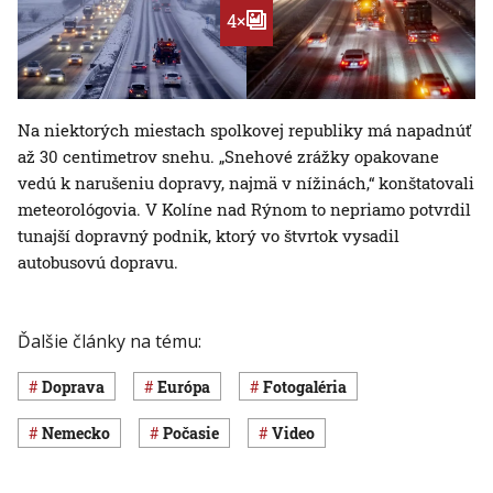
4×
Na niektorých miestach spolkovej republiky má napadnúť
až 30 centimetrov snehu. „Snehové zrážky opakovane
vedú k narušeniu dopravy, najmä v nížinách,“ konštatovali
meteorológovia. V Kolíne nad Rýnom to nepriamo potvrdil
tunajší dopravný podnik, ktorý vo štvrtok vysadil
autobusovú dopravu.
Ďalšie články na tému:
Doprava
Európa
Fotogaléria
Nemecko
Počasie
Video