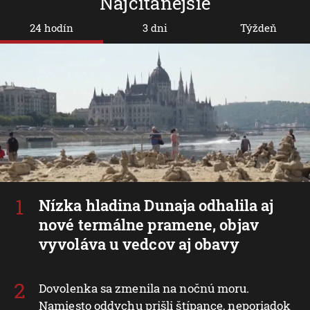
Najčítanejšie
24 hodín
3 dni
Týždeň
Nízka hladina Dunaja odhalila aj
nové termálne pramene, objav
vyvoláva u vedcov aj obavy
Dovolenka sa zmenila na nočnú moru.
Namiesto oddychu prišli štípance, neporiadok