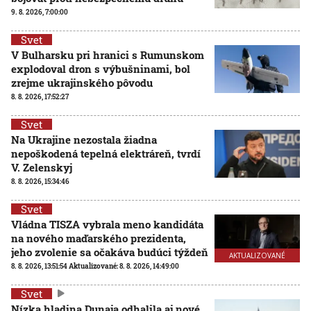
9. 8. 2026, 7:00:00
Svet
V Bulharsku pri hranici s Rumunskom
explodoval dron s výbušninami, bol
zrejme ukrajinského pôvodu
8. 8. 2026, 17:52:27
Svet
Na Ukrajine nezostala žiadna
nepoškodená tepelná elektráreň, tvrdí
V. Zelenskyj
8. 8. 2026, 15:34:46
Svet
Vládna TISZA vybrala meno kandidáta
na nového maďarského prezidenta,
jeho zvolenie sa očakáva budúci týždeň
AKTUALIZOVANÉ
8. 8. 2026, 13:51:54
Aktualizované:
8. 8. 2026, 14:49:00
Svet
Nízka hladina Dunaja odhalila aj nové