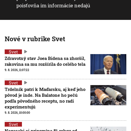
poisťovňa im informácie nedajú
Nové v rubrike Svet
Svet
Zdravotný stav Joea Bidena sa zhoršil,
rakovina sa mu rozšírila do celého tela
9. 8. 2026, 11:07:22
Svet
Trdelník patrí k Maďarsku, aj keď jeho
pôvod je inde. Na Balatone ho pečú
podľa pôvodného receptu, no radi
experimentujú
9. 8. 2026, 10:00:00
Svet
Nagasaki si pripomína 81 rokov od