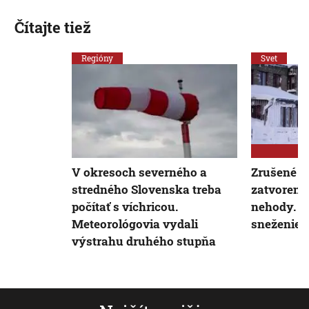
Čítajte tiež
Regióny
Svet
V okresoch severného a
Zrušené st
stredného Slovenska treba
zatvorené
počítať s víchricou.
nehody. N
Meteorológovia vydali
sneženie 
výstrahu druhého stupňa