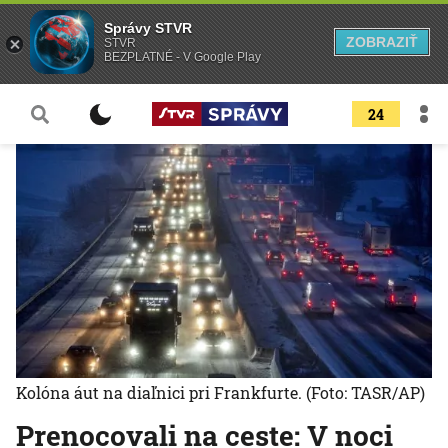
Správy STVR
ZOBRAZIŤ
STVR
BEZPLATNÉ - V Google Play
24
Kolóna áut na diaľnici pri Frankfurte.
(Foto: TASR/AP)
Prenocovali na ceste: V noci