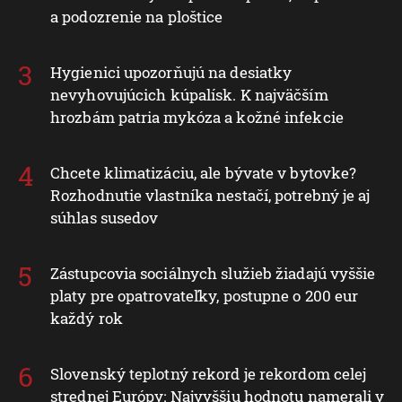
a podozrenie na ploštice
Hygienici upozorňujú na desiatky
nevyhovujúcich kúpalísk. K najväčším
hrozbám patria mykóza a kožné infekcie
Chcete klimatizáciu, ale bývate v bytovke?
Rozhodnutie vlastníka nestačí, potrebný je aj
súhlas susedov
Zástupcovia sociálnych služieb žiadajú vyššie
platy pre opatrovateľky, postupne o 200 eur
každý rok
Slovenský teplotný rekord je rekordom celej
strednej Európy: Najvyššiu hodnotu namerali v