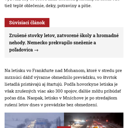
tiež teplé oblečenie, deky, potraviny a pitie.
Súvisiaci článok
Zrušené stovky letov, zatvorené školy a hromadné
nehody. Nemecko prekvapilo sneženie a
poľadovica
Na letisku vo Frankfurte nad Mohanom, ktoré v stredu pre
mrznúci dážď výrazne obmedzilo prevádzku, vo štvrtok
lietadlá pristávajú aj štartujú. Podľa hovorkyne letiska je
však zrušených viac ako 300 spojov, ďalšie môžu pribúdať
počas dňa. Naopak, letisko v Mníchove je po stredajšom
rušení letov dnes v prevádzke bez obmedzení.