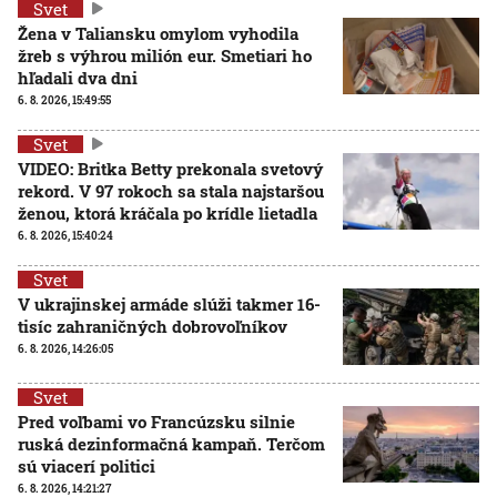
Svet
Žena v Taliansku omylom vyhodila
žreb s výhrou milión eur. Smetiari ho
hľadali dva dni
6. 8. 2026, 15:49:55
Svet
VIDEO: Britka Betty prekonala svetový
rekord. V 97 rokoch sa stala najstaršou
ženou, ktorá kráčala po krídle lietadla
6. 8. 2026, 15:40:24
Svet
V ukrajinskej armáde slúži takmer 16-
tisíc zahraničných dobrovoľníkov
6. 8. 2026, 14:26:05
Svet
Pred voľbami vo Francúzsku silnie
ruská dezinformačná kampaň. Terčom
sú viacerí politici
6. 8. 2026, 14:21:27