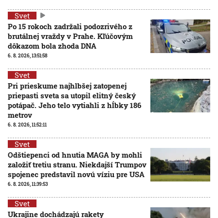
Svet
Po 15 rokoch zadržali podozrivého z
brutálnej vraždy v Prahe. Kľúčovým
dôkazom bola zhoda DNA
6. 8. 2026, 13:51:58
Svet
Pri prieskume najhlbšej zatopenej
priepasti sveta sa utopil elitný český
potápač. Jeho telo vytiahli z hĺbky 186
metrov
6. 8. 2026, 11:52:11
Svet
Odštiepenci od hnutia MAGA by mohli
založiť tretiu stranu. Niekdajší Trumpov
spojenec predstavil novú víziu pre USA
6. 8. 2026, 11:39:53
Svet
Ukrajine dochádzajú rakety