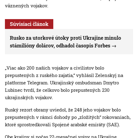
väznených vojakov.
Súvisiaci článok
Rusko za utorkové útoky proti Ukrajine minulo
stámilióny dolárov, odhadol časopis Forbes
„Viac ako 200 našich vojakov a civilistov bolo
prepustených z ruského zajatia,“ vyhlásil Zelenskyj na
platforme Telegram. Ukrajinský ombudsman Dmytro
Lubinec tvrdí, že celkovo bolo prepustených 230
ukrajinských vojakov.
Ruský rezort obrany uviedol, že 248 jeho vojakov bolo
prepustených v rámci dohody po „zložitých“ rokovaniach,
ktoré sprostredkovali Spojené arabské emiráty (SAE).
Obe krajiny si počas 22-mesačnej vojny na Ukrajine