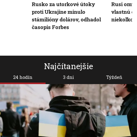
Rusko za utorkové útoky
Rusi omy
proti Ukrajine minulo
vlastnú ob
stámilióny dolárov, odhadol
niekoľko
časopis Forbes
Najčítanejšie
24 hodín
3 dni
Týždeň