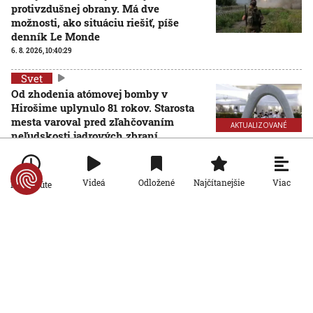
protivzdušnej obrany. Má dve
možnosti, ako situáciu riešiť, píše
denník Le Monde
6. 8. 2026, 10:40:29
Svet
Od zhodenia atómovej bomby v
Hirošime uplynulo 81 rokov. Starosta
mesta varoval pred zľahčovaním
AKTUALIZOVANÉ
neľudskosti jadrových zbraní
6. 8. 2026, 10:39:25
Aktualizované:
6. 8. 2026, 13:10:00
Svet
Viac
Videá
Odložené
Najčítanejšie
Po minúte
Dron s výbušninami, ktorý našli na
letisku, predstavuje novú úroveň
nebezpečenstva, tvrdí nemecký
minister vnútra
6. 8. 2026, 10:17:42
Svet
Pri ruskom bombardovaní Charkovskej
oblasti zahynuli traja ľudia. Rusko hlási