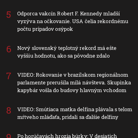
Odporca vakcín Robert F. Kennedy mladší
vyzýva na očkovanie. USA čelia rekordnému
počtu prípadov osýpok
Nový slovenský teplotný rekord má ešte
vyššiu hodnotu, ako sa pôvodne zdalo
VIDEO: Rokovanie v brazílskom regionálnom
parlamente prerušila milá návšteva. Skupinka
kapybár vošla do budovy hlavným vchodom
VIDEO: Smútiaca matka delfína plávala s telom
mŕtveho mláďaťa, pridali sa ďalšie delfíny
Po horúčavách hrozia búrky: V desiatich