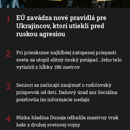
EÚ zavádza nové pravidlá pre
Ukrajincov, ktorí utiekli pred
ruskou agresiou
Pri prieskume najhlbšej zatopenej priepasti
sveta sa utopil elitný český potápač. Jeho telo
vytiahli z hĺbky 186 metrov
Seniori sa začínajú zaujímať o rodičovský
príspevok od detí. Daňový úrad ani Sociálna
poisťovňa im informácie nedajú
Nízka hladina Dunaja odhalila masívny vrak
lode z druhej svetovej vojny