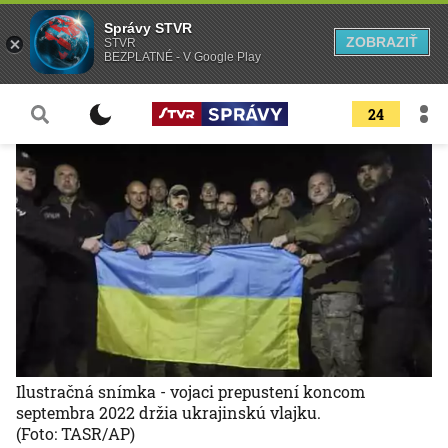
Správy STVR
ZOBRAZIŤ
STVR
BEZPLATNÉ - V Google Play
24
Ilustračná snímka - vojaci prepustení koncom
septembra 2022 držia ukrajinskú vlajku.
(Foto: TASR/AP)