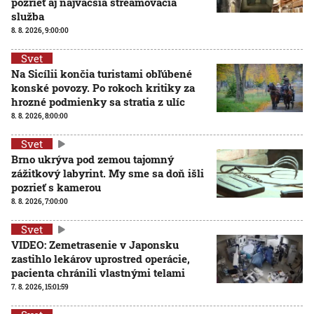
pozrieť aj najväčšia streamovacia
služba
8. 8. 2026, 9:00:00
Svet
Na Sicílii končia turistami obľúbené
konské povozy. Po rokoch kritiky za
hrozné podmienky sa stratia z ulíc
8. 8. 2026, 8:00:00
Svet
Brno ukrýva pod zemou tajomný
zážitkový labyrint. My sme sa doň išli
pozrieť s kamerou
8. 8. 2026, 7:00:00
Svet
VIDEO: Zemetrasenie v Japonsku
zastihlo lekárov uprostred operácie,
pacienta chránili vlastnými telami
7. 8. 2026, 15:01:59