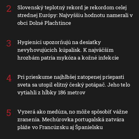
Slovenský teplotný rekord je rekordom celej
strednej Európy: Najvyššiu hodnotu namerali v
obci Dolné Plachtince
Hygienici upozorňujú na desiatky
nevyhovujúcich kúpalísk. K najväčším
hrozbám patria mykóza a kožné infekcie
Pri prieskume najhlbšej zatopenej priepasti
sveta sa utopil elitný český potápač. Jeho telo
vytiahli z hĺbky 186 metrov
Vyzerá ako medúza, no môže spôsobiť vážne
zranenia. Mechúrovka portugalská zatvára
pláže vo Francúzsku aj Španielsku