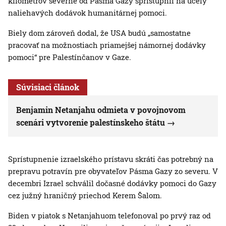
kilometrov severne od Pásma Gazy sprístupnil na účely
naliehavých dodávok humanitárnej pomoci.
Biely dom zároveň dodal, že USA budú „samostatne
pracovať na možnostiach priamejšej námornej dodávky
pomoci“ pre Palestínčanov v Gaze.
Súvisiaci článok
Benjamin Netanjahu odmieta v povojnovom
scenári vytvorenie palestínskeho štátu
Sprístupnenie izraelského prístavu skráti čas potrebný na
prepravu potravín pre obyvateľov Pásma Gazy zo severu. V
decembri Izrael schválil dočasné dodávky pomoci do Gazy
cez južný hraničný priechod Kerem Šalom.
Biden v piatok s Netanjahuom telefonoval po prvý raz od