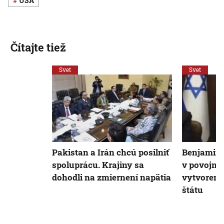
USA
Čítajte tiež
Svet
Svet
Pakistan a Irán chcú posilniť
Benjamin 
spoluprácu. Krajiny sa
v povojno
dohodli na zmiernení napätia
vytvoreni
štátu