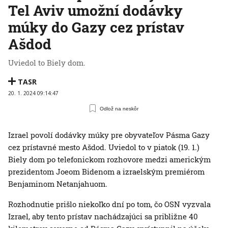
Tel Aviv umožní dodávky
múky do Gazy cez prístav
Ašdod
Uviedol to Biely dom.
TASR
20. 1. 2024 09:14:47
Odlož na neskôr
Izrael povolí dodávky múky pre obyvateľov Pásma Gazy
cez prístavné mesto Ašdod. Uviedol to v piatok (19. 1.)
Biely dom po telefonickom rozhovore medzi americkým
prezidentom Joeom Bidenom a izraelským premiérom
Benjaminom Netanjahuom.
Rozhodnutie prišlo niekoľko dní po tom, čo OSN vyzvala
Izrael, aby tento prístav nachádzajúci sa približne 40