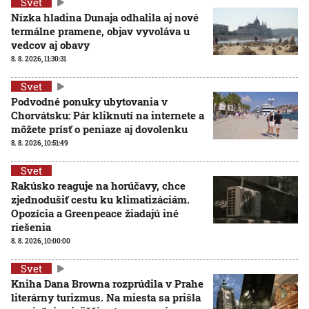
Svet
Nízka hladina Dunaja odhalila aj nové
termálne pramene, objav vyvoláva u
vedcov aj obavy
8. 8. 2026, 11:30:31
Svet
Podvodné ponuky ubytovania v
Chorvátsku: Pár kliknutí na internete a
môžete prísť o peniaze aj dovolenku
8. 8. 2026, 10:51:49
Svet
Rakúsko reaguje na horúčavy, chce
zjednodušiť cestu ku klimatizáciám.
Opozícia a Greenpeace žiadajú iné
riešenia
8. 8. 2026, 10:00:00
Svet
Kniha Dana Browna rozprúdila v Prahe
literárny turizmus. Na miesta sa prišla