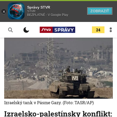
Správy STVR
ZOBRAZIŤ
STVR
BEZPLATNÉ - V Google Play
24
Izraelský tank v Pásme Gazy.
(Foto: TASR/AP)
Izraelsko-palestínsky konflikt: