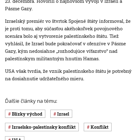
23. decembra. Hovorili o najnovšom vývoji v Izraeli a
Pásme Gazy.
Izraelský premiér vo štvrtok Spojené štáty informoval, že
je proti tomu, aby súčasťou akéhokoľvek povojnového
scenára bolo aj vytvorenie palestínskeho štátu. Tiež
vyhlásil, že Izrael bude pokračovať v ofenzíve v Pásme
Gazy, kým nedosiahne „rozhodujúce víťazstvo“ nad
palestínskym militantným hnutím Hamas.
USA však tvrdia, že vznik palestínskeho štátu je potrebný
na dosiahnutie udržateľného mieru.
Ďalšie články na tému:
Blízky východ
Izrael
izraelsko-palestínsky konflikt
konflikt