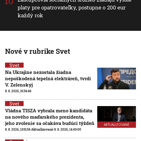
platy pre opatrovateľky, postupne o 200 eur
každý rok
Nové v rubrike Svet
Svet
Na Ukrajine nezostala žiadna
nepoškodená tepelná elektráreň, tvrdí
V. Zelenskyj
8. 8. 2026, 15:34:46
Svet
Vládna TISZA vybrala meno kandidáta
na nového maďarského prezidenta,
jeho zvolenie sa očakáva budúci týždeň
AKTUALIZOVANÉ
8. 8. 2026, 13:51:54
Aktualizované:
8. 8. 2026, 14:49:00