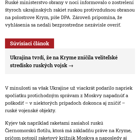
Ruské ministerstvo obrany v noci informovalo o zostrelení
štyroch ukrajinských rakiet ruskou protivzdušnou obranou
na polostrove Krym, píše DPA. Zároveň pripomína, že
vyhlásenia sa nedali bezprostredne nezávisle overiť.
Súvisiaci článok
Ukrajina tvrdí, že na Kryme zničila veliteľské
stredisko ruských vojsk
V minulosti sa však Ukrajine už viackrát podarilo napriek
spočiatku protichodným správam z Moskvy napadnúť a
poškodiť – v niektorých prípadoch dokonca aj zničiť –
ruské vojenské objekty.
Kyjev tak napríklad raketami zasiahol ruskú
Čiernomorskú flotilu, ktorá má základňu práve na Kryme,
pričom potopil raketový krížnik Moskva a naposledy aj