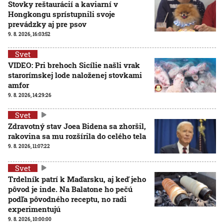
Stovky reštaurácií a kaviarní v
Hongkongu sprístupnili svoje
prevádzky aj pre psov
9. 8. 2026, 16:03:52
Svet
VIDEO: Pri brehoch Sicílie našli vrak
starorímskej lode naloženej stovkami
amfor
9. 8. 2026, 14:29:26
Svet
Zdravotný stav Joea Bidena sa zhoršil,
rakovina sa mu rozšírila do celého tela
9. 8. 2026, 11:07:22
Svet
Trdelník patrí k Maďarsku, aj keď jeho
pôvod je inde. Na Balatone ho pečú
podľa pôvodného receptu, no radi
experimentujú
9. 8. 2026, 10:00:00