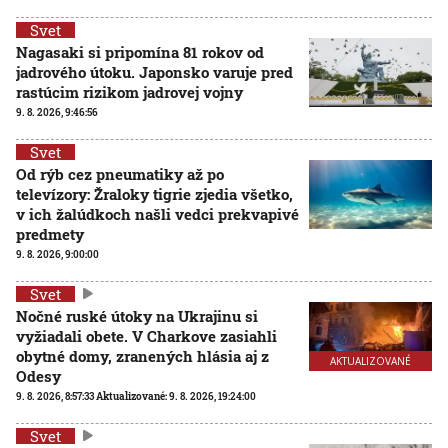
Svet
Nagasaki si pripomína 81 rokov od
jadrového útoku. Japonsko varuje pred
rastúcim rizikom jadrovej vojny
9. 8. 2026, 9:46:56
Svet
Od rýb cez pneumatiky až po
televízory: Žraloky tigrie zjedia všetko,
v ich žalúdkoch našli vedci prekvapivé
predmety
9. 8. 2026, 9:00:00
Svet
Nočné ruské útoky na Ukrajinu si
vyžiadali obete. V Charkove zasiahli
obytné domy, zranených hlásia aj z
AKTUALIZOVANÉ
Odesy
9. 8. 2026, 8:57:33
Aktualizované:
9. 8. 2026, 19:24:00
Svet