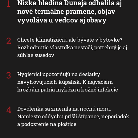
Nízka hladina Dunaja odhalila aj
nové termálne pramene, objav
vyvoláva u vedcov aj obavy
Chcete klimatizáciu, ale bývate v bytovke?
Rozhodnutie vlastníka nestačí, potrebný je aj
súhlas susedov
Hygienici upozorňujú na desiatky
nevyhovujúcich kúpalísk. K najväčším
hrozbám patria mykóza a kožné infekcie
Dovolenka sa zmenila na nočnú moru.
Namiesto oddychu prišli štípance, neporiadok
a podozrenie na ploštice