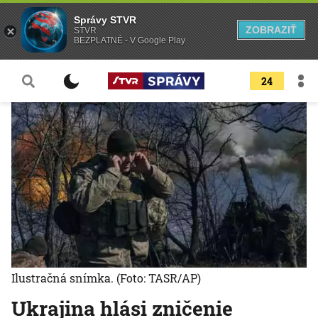
Správy STVR
ZOBRAZIŤ
STVR
BEZPLATNÉ - V Google Play
24
Ilustračná snímka.
(Foto: TASR/AP)
Ukrajina hlási zničenie