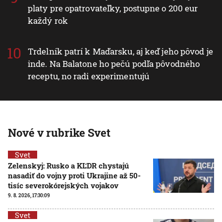
platy pre opatrovateľky, postupne o 200 eur
každý rok
Trdelník patrí k Maďarsku, aj keď jeho pôvod je
inde. Na Balatone ho pečú podľa pôvodného
receptu, no radi experimentujú
Nové v rubrike Svet
Svet
Zelenskyj: Rusko a KĽDR chystajú
nasadiť do vojny proti Ukrajine až 50-
tisíc severokórejských vojakov
9. 8. 2026, 17:30:09
Svet