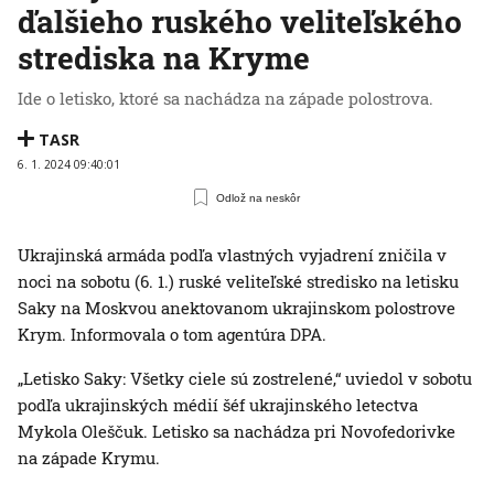
ďalšieho ruského veliteľského
strediska na Kryme
Ide o letisko, ktoré sa nachádza na západe polostrova.
TASR
6. 1. 2024 09:40:01
Odlož na neskôr
Ukrajinská armáda podľa vlastných vyjadrení zničila v
noci na sobotu (6. 1.) ruské veliteľské stredisko na letisku
Saky na Moskvou anektovanom ukrajinskom polostrove
Krym. Informovala o tom agentúra DPA.
„Letisko Saky: Všetky ciele sú zostrelené,“ uviedol v sobotu
podľa ukrajinských médií šéf ukrajinského letectva
Mykola Oleščuk. Letisko sa nachádza pri Novofedorivke
na západe Krymu.