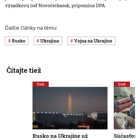
výsadkovú loď Novočerkassk, pripomína DPA.
Ďalšie články na tému:
Rusko
Ukrajina
vojna na Ukrajine
Čítajte tiež
Svet
Svet
Rusko na Ukrajine už
Súčasťou 