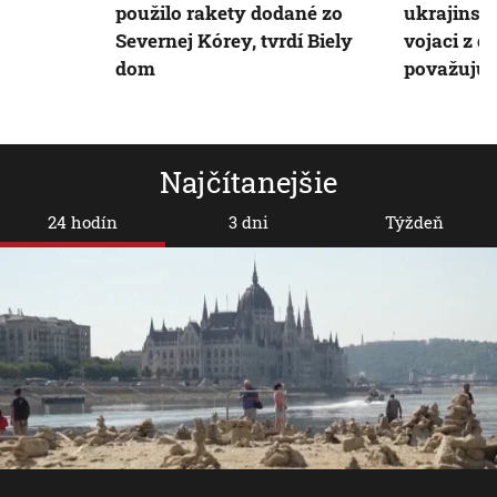
použilo rakety dodané zo
ukrajinsk
Severnej Kórey, tvrdí Biely
vojaci z ď
dom
považujú 
Najčítanejšie
24 hodín
3 dni
Týždeň