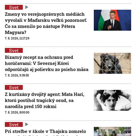
Svet
Zmeny vo verejnoprávnych médiách
vyvolali v Maďarsku veľkú pozornosť.
Čo sa zmenilo po nástupe Pétera
Magyara?
7. 8. 2026, 11:17:29
Svet
Bizarný recept na ochranu pred
horúčavami: V Severnej Kórei
odporúčajú aj polievku zo psieho mäsa
7. 8. 2026, 9:39:55
Svet
Z kurtizány dvojitý agent: Mata Hari,
ktorú postihol tragický osud, sa
narodila pred 150 rokmi
7. 8. 2026, 8:00:00
Svet
Pri streľbe v škole v Thajsku zomrelo