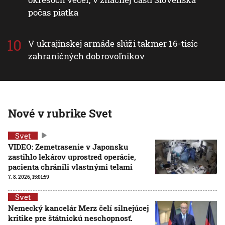
počas piatka
V ukrajinskej armáde slúži takmer 16-tisíc
zahraničných dobrovoľníkov
Nové v rubrike Svet
Svet
VIDEO: Zemetrasenie v Japonsku
zastihlo lekárov uprostred operácie,
pacienta chránili vlastnými telami
7. 8. 2026, 15:01:59
Svet
Nemecký kancelár Merz čelí silnejúcej
kritike pre štátnickú neschopnosť.