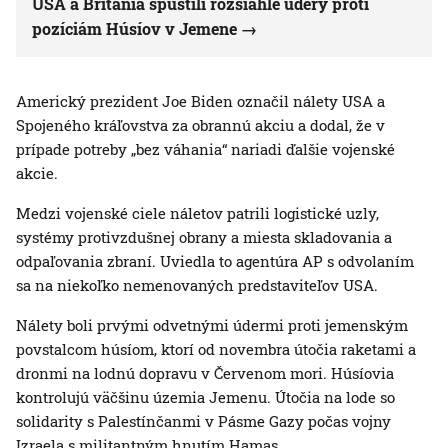
USA a Británia spustili rozsiahle údery proti
pozíciám Húsíov v Jemene
Americký prezident Joe Biden označil nálety USA a
Spojeného kráľovstva za obrannú akciu a dodal, že v
prípade potreby „bez váhania“ nariadi ďalšie vojenské
akcie.
Medzi vojenské ciele náletov patrili logistické uzly,
systémy protivzdušnej obrany a miesta skladovania a
odpaľovania zbraní. Uviedla to agentúra AP s odvolaním
sa na niekoľko nemenovaných predstaviteľov USA.
Nálety boli prvými odvetnými údermi proti jemenským
povstalcom húsíom, ktorí od novembra útočia raketami a
dronmi na lodnú dopravu v Červenom mori. Húsíovia
kontrolujú väčšinu územia Jemenu. Útočia na lode so
solidarity s Palestínčanmi v Pásme Gazy počas vojny
Izraela s militantným hnutím Hamas.