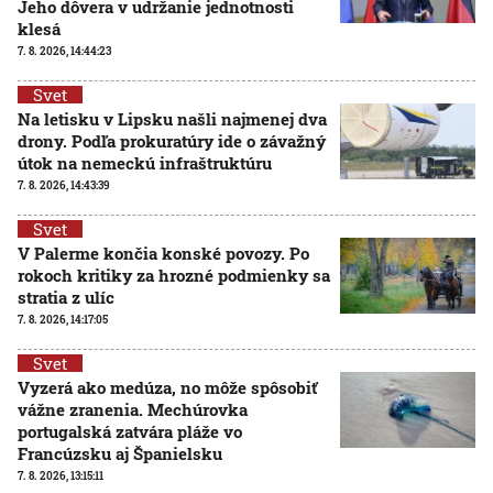
Jeho dôvera v udržanie jednotnosti
klesá
7. 8. 2026, 14:44:23
Svet
Na letisku v Lipsku našli najmenej dva
drony. Podľa prokuratúry ide o závažný
útok na nemeckú infraštruktúru
7. 8. 2026, 14:43:39
Svet
V Palerme končia konské povozy. Po
rokoch kritiky za hrozné podmienky sa
stratia z ulíc
7. 8. 2026, 14:17:05
Svet
Vyzerá ako medúza, no môže spôsobiť
vážne zranenia. Mechúrovka
portugalská zatvára pláže vo
Francúzsku aj Španielsku
7. 8. 2026, 13:15:11