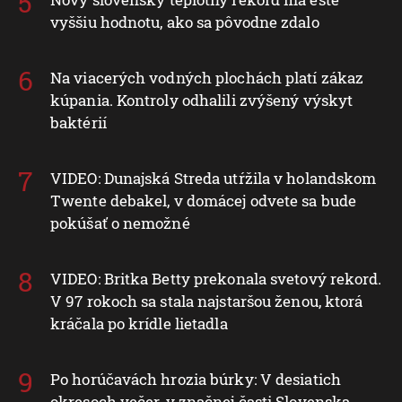
vyššiu hodnotu, ako sa pôvodne zdalo
Na viacerých vodných plochách platí zákaz
kúpania. Kontroly odhalili zvýšený výskyt
baktérií
VIDEO: Dunajská Streda utŕžila v holandskom
Twente debakel, v domácej odvete sa bude
pokúšať o nemožné
VIDEO: Britka Betty prekonala svetový rekord.
V 97 rokoch sa stala najstaršou ženou, ktorá
kráčala po krídle lietadla
Po horúčavách hrozia búrky: V desiatich
okresoch večer, v značnej časti Slovenska