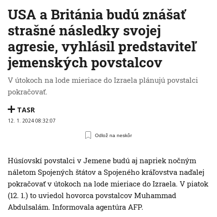
USA a Británia budú znášať
strašné následky svojej
agresie, vyhlásil predstaviteľ
jemenských povstalcov
V útokoch na lode mieriace do Izraela plánujú povstalci
pokračovať.
TASR
12. 1. 2024 08:32:07
Odlož na neskôr
Húsíovskí povstalci v Jemene budú aj napriek nočným
náletom Spojených štátov a Spojeného kráľovstva naďalej
pokračovať v útokoch na lode mieriace do Izraela. V piatok
(12. 1.) to uviedol hovorca povstalcov Muhammad
Abdulsalám. Informovala agentúra AFP.