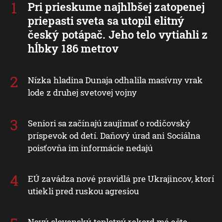
Pri prieskume najhlbšej zatopenej
priepasti sveta sa utopil elitný
český potápač. Jeho telo vytiahli z
hĺbky 186 metrov
Nízka hladina Dunaja odhalila masívny vrak
lode z druhej svetovej vojny
Seniori sa začínajú zaujímať o rodičovský
príspevok od detí. Daňový úrad ani Sociálna
poisťovňa im informácie nedajú
EÚ zavádza nové pravidlá pre Ukrajincov, ktorí
utiekli pred ruskou agresiou
Nový slovenský teplotný rekord má ešte