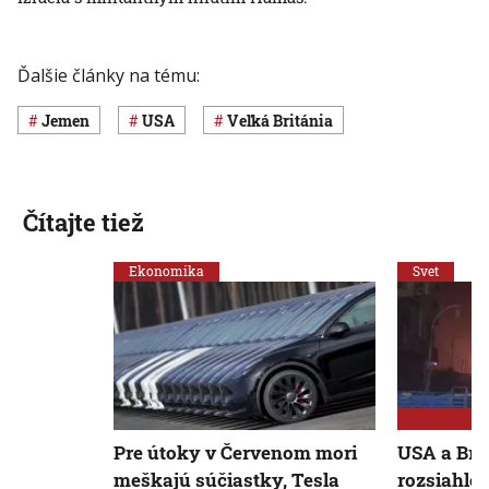
Ďalšie články na tému:
Jemen
USA
Veľká Británia
Čítajte tiež
Ekonomika
Svet
Pre útoky v Červenom mori
USA a Brit
meškajú súčiastky, Tesla
rozsiahle 