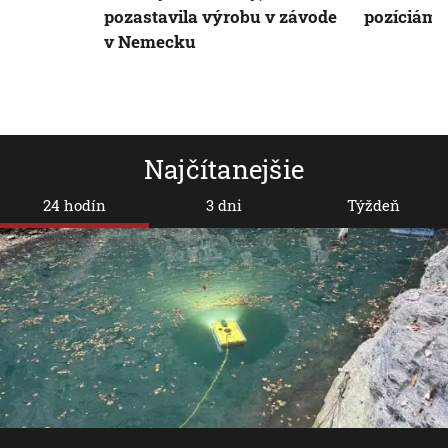
pozastavila výrobu v závode
pozíciám 
v Nemecku
Najčítanejšie
24 hodín
3 dni
Týždeň