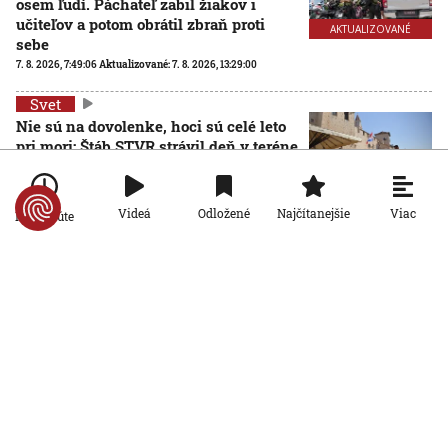
osem ľudí. Páchateľ zabil žiakov i
učiteľov a potom obrátil zbraň proti
AKTUALIZOVANÉ
sebe
7. 8. 2026, 7:49:06
Aktualizované:
7. 8. 2026, 13:29:00
Svet
Nie sú na dovolenke, hoci sú celé leto
pri mori: Štáb STVR strávil deň v teréne
so slovenskými policajtami v
Chorvátsku
7. 8. 2026, 7:00:00
Viac
Videá
Odložené
Najčítanejšie
Po minúte
Svet
Za snahu dostať sa do Španielska
zaplatili životom: Starosta Ceuty
oznámil tragickú bilanciu migračnej
krízy
6. 8. 2026, 16:16:47
Svet
Žena v Taliansku omylom vyhodila
žreb s výhrou milión eur. Smetiari ho