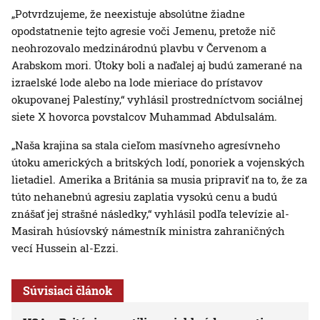
„Potvrdzujeme, že neexistuje absolútne žiadne
opodstatnenie tejto agresie voči Jemenu, pretože nič
neohrozovalo medzinárodnú plavbu v Červenom a
Arabskom mori. Útoky boli a naďalej aj budú zamerané na
izraelské lode alebo na lode mieriace do prístavov
okupovanej Palestíny,“ vyhlásil prostredníctvom sociálnej
siete X hovorca povstalcov Muhammad Abdulsalám.
„Naša krajina sa stala cieľom masívneho agresívneho
útoku amerických a britských lodí, ponoriek a vojenských
lietadiel. Amerika a Británia sa musia pripraviť na to, že za
túto nehanebnú agresiu zaplatia vysokú cenu a budú
znášať jej strašné následky,“ vyhlásil podľa televízie al-
Masirah húsíovský námestník ministra zahraničných
vecí Hussein al-Ezzi.
Súvisiaci článok